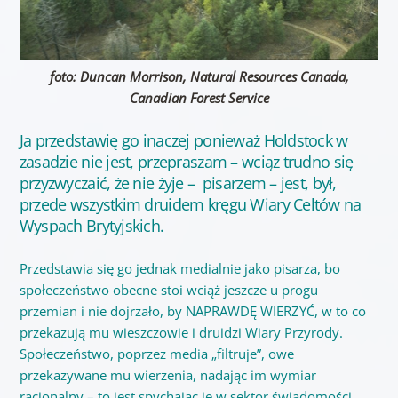
foto: Duncan Morrison, Natural Resources Canada,
Canadian Forest Service
Ja przedstawię go inaczej ponieważ Holdstock w
zasadzie nie jest, przepraszam – wciąz trudno się
przyzwyczaić, że nie żyje – pisarzem – jest, był,
przede wszystkim druidem kręgu Wiary Celtów na
Wyspach Brytyjskich.
Przedstawia się go jednak medialnie jako pisarza, bo
społeczeństwo obecne stoi wciąż jeszcze u progu
przemian i nie dojrzało, by NAPRAWDĘ WIERZYĆ, w to co
przekazują mu wieszczowie i druidzi Wiary Przyrody.
Społeczeństwo, poprzez media „filtruje”, owe
przekazywane mu wierzenia, nadając im wymiar
racjonalny – to jest spychając je w sektor świadomości