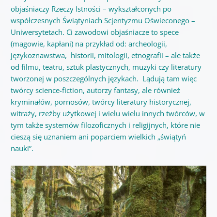
objaśniaczy Rzeczy Istności – wykształconych po
współczesnych Świątyniach Scjentyzmu Oświeconego –
Uniwersytetach. Ci zawodowi objaśniacze to spece
(magowie, kapłani) na przykład od: archeologii,
językoznawstwa, historii, mitologii, etnografii – ale także
od filmu, teatru, sztuk plastycznych, muzyki czy literatury
tworzonej w poszczególnych językach. Lądują tam więc
twórcy science-fiction, autorzy fantasy, ale również
kryminałów, pornosów, twórcy literatury historycznej,
witraży, rzeźby użytkowej i wielu wielu innych twórców, w
tym także systemów filozoficznych i religijnych, które nie
cieszą się uznaniem ani poparciem wielkich „świątyń
nauki”.