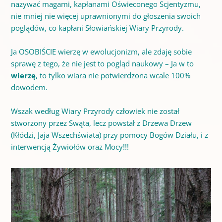
nazywać magami, kapłanami Oświeconego Scjentyzmu,
nie mniej nie więcej uprawnionymi do głoszenia swoich
poglądów, co kapłani Słowiańskiej Wiary Przyrody.
Ja OSOBIŚCIE wierzę w ewolucjonizm, ale zdaję sobie
sprawę z tego, że nie jest to pogląd naukowy – Ja w to
wierzę
, to tylko wiara nie potwierdzona wcale 100%
dowodem.
Wszak według Wiary Przyrody człowiek nie został
stworzony przez Swąta, lecz powstał z Drzewa Drzew
(Kłódzi, Jaja Wszechświata) przy pomocy Bogów Działu, i z
interwencją Żywiołów oraz Mocy!!!