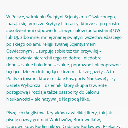
W Polsce, w imieniu Świątyni Scjentyzmu Oświeconego,
parają się tym tzw. Krytycy Literaccy, którzy są po prostu
absolwentami odpowiednich wydziałów (polonistami) UW
lub UJ, albo innej mniej znanej świątyni wszechwiedzącego
polskiego odłamu religii zwanej Scjentyzmem
Oświeconym . Uzurpują sobie też ten przywilej –
ustanawiania hierarchii tego co dobre i niedobre,
dopuszczalne i niedopuszczalne, poprawne i niepoprawne,
będące dziełem lub będące kiczem – także gazety . A to
Polityka (pismo, które rozdaje Paszporty Naukawe) , czy
Gazeta Wyborcza – dziennik, który skupia tzw. elitę
postępową i rozdaje także paszporty do Salonu
Naukawości – ale nazywa je Nagrodą Nike.
Piszę ich (Anglistów, Krytyków) z wielkiej litery, tak jak
pisuję nazwy gromad Wołchwów, Burtowników,
Czarowników, Kudiesników, Cudałów-Kudawów, Rzekaczy,