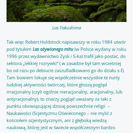
Las Yakushima
Tak więc Robert Holdstock napisawszy w roku 1984 utwór
pod tytułem
Las ożywionego mitu
(w Polsce wydany w roku
1996 przez wydawnictwo Zysk i S-ka) trafił jako postać, do
sektora „lekkiej rozrywki” ( w zasadzie był tam wcześniej
bo od razu po debiucie zaszufladkowano go do działu s-f).
Tam bowiem lokuje się współcześnie wszystkie te nurty
ludzkiej aktywności twórczej, które głoszą pogląd
irracjonalny (czyli ogólnie nieracjonalny, aracjonalny, lub
antyracjonalny), to znaczy pogląd uważany za taki z
punktu obowiązującej dzisiaj powszechnie religii –
Naukawości (Scjentyzmu Oświeconego – nie mylić z
kościołem scjentystycznym, ani z głęboką wiedzą
naukową, której jest w świecie współczesnym bardzo