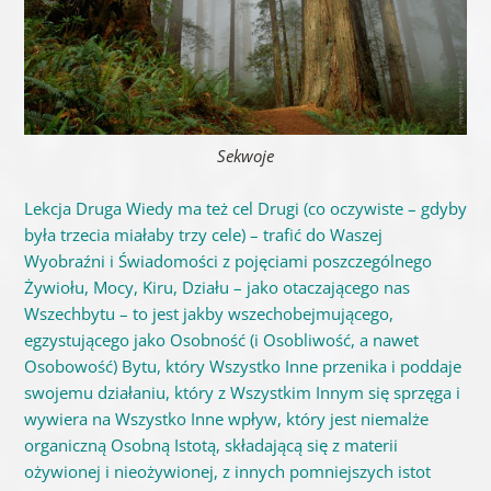
Sekwoje
Lekcja Druga Wiedy ma też cel Drugi (co oczywiste – gdyby
była trzecia miałaby trzy cele) – trafić do Waszej
Wyobraźni i Świadomości z pojęciami poszczególnego
Żywiołu, Mocy, Kiru, Działu – jako otaczającego nas
Wszechbytu – to jest jakby wszechobejmującego,
egzystującego jako Osobność (i Osobliwość, a nawet
Osobowość) Bytu, który Wszystko Inne przenika i poddaje
swojemu działaniu, który z Wszystkim Innym się sprzęga i
wywiera na Wszystko Inne wpływ, który jest niemalże
organiczną Osobną Istotą, składającą się z materii
ożywionej i nieożywionej, z innych pomniejszych istot