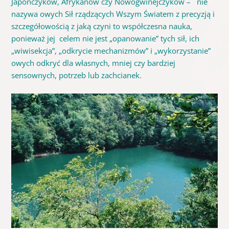
Japończyków, Afrykanów czy Nowogwinejczyków – nie
nazywa owych Sił rządzących Wszym Światem z precyzją i
szczegółowością z jaką czyni to współczesna nauka,
ponieważ jej celem nie jest „opanowanie” tych sił, ich
„wiwisekcja”, „odkrycie mechanizmów” i „wykorzystanie”
owych odkryć dla własnych, mniej czy bardziej
sensownych, potrzeb lub zachcianek.