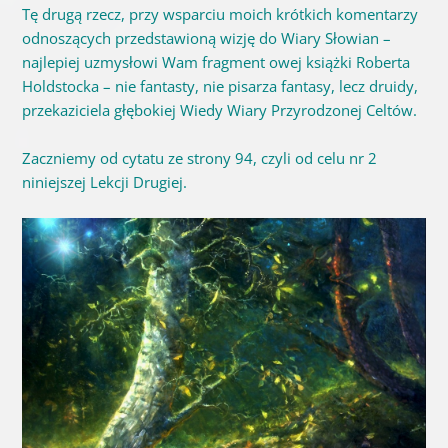
Tę drugą rzecz, przy wsparciu moich krótkich komentarzy
odnoszących przedstawioną wizję do Wiary Słowian –
najlepiej uzmysłowi Wam fragment owej książki Roberta
Holdstocka – nie fantasty, nie pisarza fantasy, lecz druidy,
przekaziciela głębokiej Wiedy Wiary Przyrodzonej Celtów.
Zaczniemy od cytatu ze strony 94, czyli od celu nr 2
niniejszej Lekcji Drugiej.