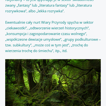
zwany „fantasy” lub „literatura fantasy” lub „literatura
rozrywkowa”, albo „lekka rozrywka”.
Ewentualnie cały nurt Wiary Przyrody spycha w sektor
„ciekawostki”, „odtworzenie wierzeń historycznych”,
„konsumpcja i zagospodarowanie czasu wolnego”,
„współczesne dewiacje umysłowe”, „grupy podkulturowe –
tzw. subkultury”, „może coś w tym jest”, „trochę do
wierzenia trochę do śmiechu”, itp., itd.