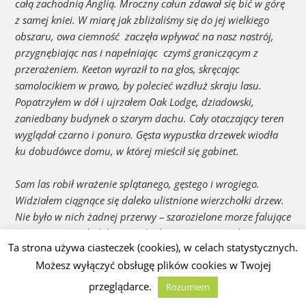
całą zachodnią Anglią. Mroczny całun zdawał się bić w górę
z samej kniei. W miarę jak zbliżaliśmy się do jej wielkiego
obszaru, owa ciemność zaczęła wpływać na nasz nastrój,
przygnębiając nas i napełniając czymś graniczącym z
przerażeniem. Keeton wyraził to na głos, skręcając
samolocikiem w prawo, by polecieć wzdłuż skraju lasu.
Popatrzyłem w dół i ujrzałem Oak Lodge, dziadowski,
zaniedbany budynek o szarym dachu. Cały otaczający teren
wyglądał czarno i ponuro. Gęsta wypustka drzewek wiodła
ku dobudówce domu, w której mieścił się gabinet.
Sam las robił wrażenie splątanego, gęstego i wrogiego.
Widziałem ciągnące się daleko ulistnione wierzchołki drzew.
Nie było w nich żadnej przerwy – szarozielone morze falujące
na wietrze. Wyglądało niemal jak organizm, pojedyncze
Ta strona używa ciasteczek (cookies), w celach statystycznych.
jestestwo, oddychające i poruszające się niespokojnie pod
Możesz wyłączyć obsługę plików cookies w Twojej
wzrokiem niepożądanych gości obserwujących je z
powietrza. …
przeglądarce.
Rozumiem