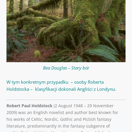
Bea Douglas – Stary bór
W tym konkretnym przypadku – osoby Roberta
Holdstocka – klasyfikacji dokonali Angliści z Londynu.
Robert Paul Holdstock
(2 August 1948 – 29 November
2009) was an English novelist and author best known for
his works of Celtic, Nordic, Gothic and Pictish fantasy
literature, predominantly in the fantasy subgenre of