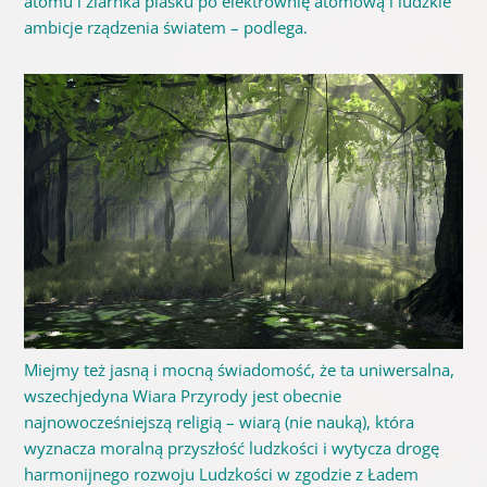
atomu i ziarnka piasku po elektrownię atomową i ludzkie
ambicje rządzenia światem – podlega.
Miejmy też jasną i mocną świadomość, że ta uniwersalna,
wszechjedyna Wiara Przyrody jest obecnie
najnowocześniejszą religią – wiarą (nie nauką), która
wyznacza moralną przyszłość ludzkości i wytycza drogę
harmonijnego rozwoju Ludzkości w zgodzie z Ładem