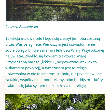
Puszcza Białowieska
Ta lekcja ma dwa cele i będę się cieszył jeśli oba zostaną
przez Was osiągnięte. Pierwszym jest uświadomienie
sobie owego Uniwersalizmu i Jedności Wiary Przyrodzonej
na Świecie. Zwykło się bowiem traktować Wiarę
Przyrodzoną bardzo „lekko” i „niepoważnie” (tak jak to
wskazałem powyżej), a tymczasem jest to religia
uniwersalna w nie mniejszym stopniu, niż przedstawiane
za takie, współczesne monoteizmy, albo buddyzm – który
traktuje się jako system filozoficzny a nie religię.