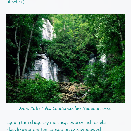
niewiele).
Anna Ruby Falls, Chattahoochee National Forest
Lądują tam chcąc czy nie chcąc twórcy i ich dzieła
klasyfikowane w ten sposób przez zawodowych