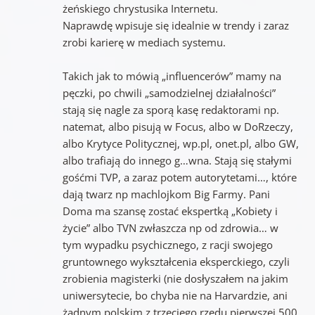
żeńskiego chrystusika Internetu.
Naprawdę wpisuje się idealnie w trendy i zaraz
zrobi karierę w mediach systemu.
Takich jak to mówią „influencerów” mamy na
pęczki, po chwili „samodzielnej działalności”
stają się nagle za sporą kasę redaktorami np.
natemat, albo pisują w Focus, albo w DoRzeczy,
albo Krytyce Politycznej, wp.pl, onet.pl, albo GW,
albo trafiają do innego g…wna. Stają się stałymi
gośćmi TVP, a zaraz potem autorytetami…, które
dają twarz np machlojkom Big Farmy. Pani
Doma ma szansę zostać ekspertką „Kobiety i
życie” albo TVN zwłaszcza np od zdrowia… w
tym wypadku psychicznego, z racji swojego
gruntownego wykształcenia eksperckiego, czyli
zrobienia magisterki (nie dosłyszałem na jakim
uniwersytecie, bo chyba nie na Harvardzie, ani
żadnym polskim z trzeciego rzędu pierwszej 500