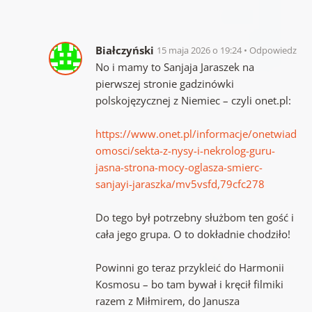
Białczyński
15 maja 2026 o 19:24
Odpowiedz
No i mamy to Sanjaja Jaraszek na
pierwszej stronie gadzinówki
polskojęzycznej z Niemiec – czyli onet.pl:
https://www.onet.pl/informacje/onetwiad
omosci/sekta-z-nysy-i-nekrolog-guru-
jasna-strona-mocy-oglasza-smierc-
sanjayi-jaraszka/mv5vsfd,79cfc278
Do tego był potrzebny służbom ten gość i
cała jego grupa. O to dokładnie chodziło!
Powinni go teraz przykleić do Harmonii
Kosmosu – bo tam bywał i kręcił filmiki
razem z Miłmirem, do Janusza