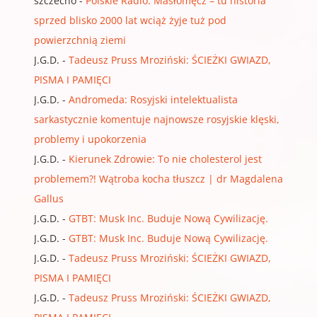
szczecho
-
Polskie Radio: Masłomęcz – tu historia
sprzed blisko 2000 lat wciąż żyje tuż pod
powierzchnią ziemi
J.G.D.
-
Tadeusz Pruss Mroziński: ŚCIEŻKI GWIAZD,
PISMA I PAMIĘCI
J.G.D.
-
Andromeda: Rosyjski intelektualista
sarkastycznie komentuje najnowsze rosyjskie klęski,
problemy i upokorzenia
J.G.D.
-
Kierunek Zdrowie: To nie cholesterol jest
problemem?! Wątroba kocha tłuszcz | dr Magdalena
Gallus
J.G.D.
-
GTBT: Musk Inc. Buduje Nową Cywilizację.
J.G.D.
-
GTBT: Musk Inc. Buduje Nową Cywilizację.
J.G.D.
-
Tadeusz Pruss Mroziński: ŚCIEŻKI GWIAZD,
PISMA I PAMIĘCI
J.G.D.
-
Tadeusz Pruss Mroziński: ŚCIEŻKI GWIAZD,