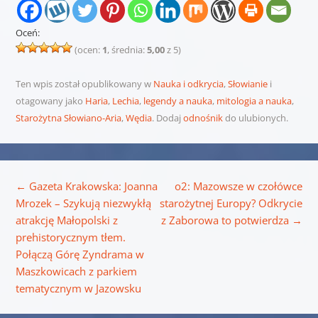
Oceń:
(ocen:
1
, średnia:
5,00
z 5)
Ten wpis został opublikowany w
Nauka i odkrycia
,
Słowianie
i
otagowany jako
Haria
,
Lechia
,
legendy a nauka
,
mitologia a nauka
,
Starożytna Słowiano-Aria
,
Wędia
. Dodaj
odnośnik
do ulubionych.
Nawigacja wpisu
←
Gazeta Krakowska: Joanna
o2: Mazowsze w czołówce
Mrozek – Szykują niezwykłą
starożytnej Europy? Odkrycie
atrakcję Małopolski z
z Zaborowa to potwierdza
→
prehistorycznym tłem.
Połączą Górę Zyndrama w
Maszkowicach z parkiem
tematycznym w Jazowsku