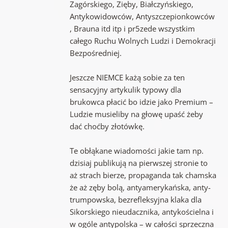
Zagórskiego, Zięby, Białczyńskiego,
Antykowidowców, Antyszczepionkowców
, Brauna itd itp i pr5zede wszystkim
całego Ruchu Wolnych Ludzi i Demokracji
Bezpośredniej.
Jeszcze NIEMCE każą sobie za ten
sensacyjny artykulik typowy dla
brukowca płacić bo idzie jako Premium –
Ludzie musieliby na głowę upaść żeby
dać choćby złotówkę.
Te obłąkane wiadomości jakie tam np.
dzisiaj publikują na pierwszej stronie to
aż strach bierze, propaganda tak chamska
że aż zęby bolą, antyamerykańska, anty-
trumpowska, bezrefleksyjna klaka dla
Sikorskiego nieudacznika, antykościelna i
w ogóle antypolska – w całości sprzeczna