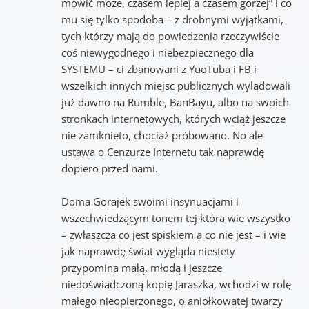
mówić może, czasem lepiej a czasem gorzej” i co
mu się tylko spodoba – z drobnymi wyjątkami,
tych którzy mają do powiedzenia rzeczywiście
coś niewygodnego i niebezpiecznego dla
SYSTEMU – ci zbanowani z YuoTuba i FB i
wszelkich innych miejsc publicznych wylądowali
już dawno na Rumble, BanBayu, albo na swoich
stronkach internetowych, których wciąż jeszcze
nie zamknięto, chociaż próbowano. No ale
ustawa o Cenzurze Internetu tak naprawdę
dopiero przed nami.
Doma Gorajek swoimi insynuacjami i
wszechwiedzącym tonem tej która wie wszystko
– zwłaszcza co jest spiskiem a co nie jest – i wie
jak naprawdę świat wygląda niestety
przypomina małą, młodą i jeszcze
niedoświadczoną kopię Jaraszka, wchodzi w rolę
małego nieopierzonego, o aniołkowatej twarzy