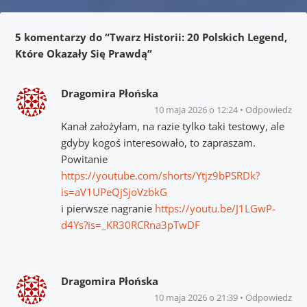
5 komentarzy do “
Twarz Historii: 20 Polskich Legend,
Które Okazały Się Prawdą
”
Dragomira Płońska
10 maja 2026 o 12:24
Odpowiedz
Kanał założyłam, na razie tylko taki testowy, ale
gdyby kogoś interesowało, to zapraszam.
Powitanie
https://youtube.com/shorts/Ytjz9bPSRDk?
is=aV1UPeQjSjoVzbkG
i pierwsze nagranie
https://youtu.be/J1LGwP-
d4Ys?is=_KR30RCRna3pTwDF
Dragomira Płońska
10 maja 2026 o 21:39
Odpowiedz