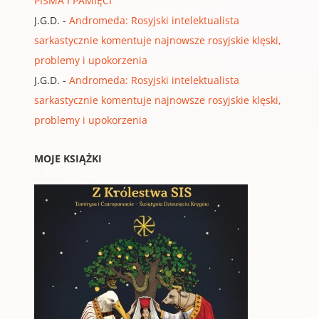
PISMA I PAMIĘCI
J.G.D.
-
Andromeda: Rosyjski intelektualista
sarkastycznie komentuje najnowsze rosyjskie klęski,
problemy i upokorzenia
J.G.D.
-
Andromeda: Rosyjski intelektualista
sarkastycznie komentuje najnowsze rosyjskie klęski,
problemy i upokorzenia
MOJE KSIĄŻKI