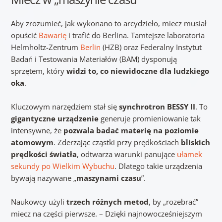
Aby zrozumieć, jak wykonano to arcydzieło, miecz musiał
opuścić
Bawarię
i trafić do Berlina. Tamtejsze laboratoria
Helmholtz-Zentrum
Berlin
(HZB) oraz Federalny Instytut
Badań i Testowania Materiałów (BAM) dysponują
sprzętem, który
widzi to, co niewidoczne dla ludzkiego
oka
.
Kluczowym narzędziem stał się
synchrotron BESSY II
. To
gigantyczne urządzenie
generuje promieniowanie tak
intensywne, że
pozwala badać materię na poziomie
atomowym
. Zderzając cząstki przy prędkościach
bliskich
prędkości światła
, odtwarza warunki panujące
ułamek
sekundy po Wielkim Wybuchu
. Dlatego takie urządzenia
bywają nazywane „
maszynami czasu
”.
Naukowcy użyli
trzech różnych metod
, by „rozebrać”
miecz na części pierwsze. – Dzięki najnowocześniejszym