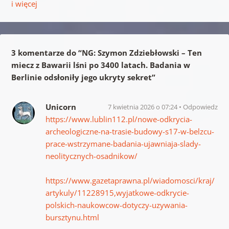
i więcej
3 komentarze do “
NG: Szymon Zdziebłowski – Ten
miecz z Bawarii lśni po 3400 latach. Badania w
Berlinie odsłoniły jego ukryty sekret
”
Unicorn
7 kwietnia 2026 o 07:24
Odpowiedz
https://www.lublin112.pl/nowe-odkrycia-
archeologiczne-na-trasie-budowy-s17-w-belzcu-
prace-wstrzymane-badania-ujawniaja-slady-
neolitycznych-osadnikow/
https://www.gazetaprawna.pl/wiadomosci/kraj/
artykuly/11228915,wyjatkowe-odkrycie-
polskich-naukowcow-dotyczy-uzywania-
bursztynu.html