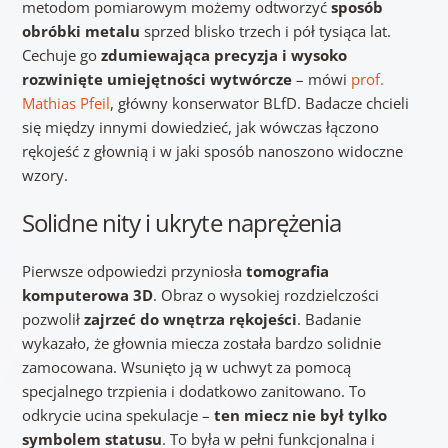
metodom pomiarowym możemy odtworzyć
sposób
obróbki metalu
sprzed blisko trzech i pół tysiąca lat.
Cechuje go
zdumiewająca precyzja i wysoko
rozwinięte umiejętności wytwórcze
– mówi
prof.
Mathias Pfeil
, główny konserwator BLfD. Badacze chcieli
się między innymi dowiedzieć, jak wówczas łączono
rękojeść z głownią i w jaki sposób nanoszono widoczne
wzory.
Solidne nity i ukryte naprężenia
Pierwsze odpowiedzi przyniosła
tomografia
komputerowa 3D
. Obraz o wysokiej rozdzielczości
pozwolił
zajrzeć do wnętrza rękojeści
. Badanie
wykazało, że głownia miecza została bardzo solidnie
zamocowana. Wsunięto ją w uchwyt za pomocą
specjalnego trzpienia i dodatkowo zanitowano. To
odkrycie ucina spekulacje –
ten miecz nie był tylko
symbolem statusu
. To była w pełni funkcjonalna i