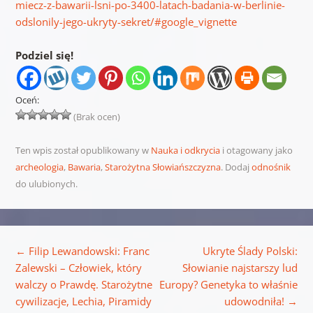
miecz-z-bawarii-lsni-po-3400-latach-badania-w-berlinie-
odslonily-jego-ukryty-sekret/#google_vignette
Podziel się!
Oceń:
(Brak ocen)
Ten wpis został opublikowany w
Nauka i odkrycia
i otagowany jako
archeologia
,
Bawaria
,
Starożytna Słowiańszczyzna
. Dodaj
odnośnik
do ulubionych.
Nawigacja wpisu
←
Filip Lewandowski: Franc
Ukryte Ślady Polski:
Zalewski – Człowiek, który
Słowianie najstarszy lud
walczy o Prawdę. Starożytne
Europy? Genetyka to właśnie
cywilizacje, Lechia, Piramidy
udowodniła!
→