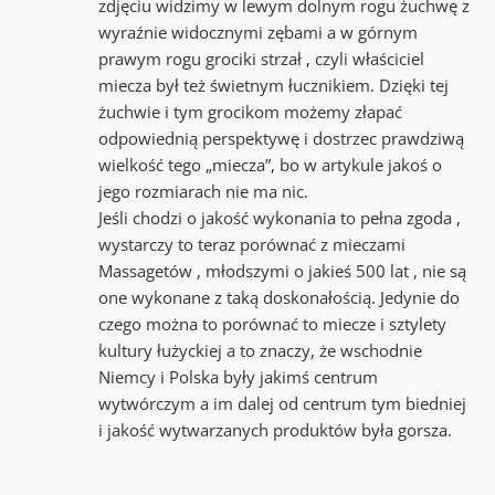
zdjęciu widzimy w lewym dolnym rogu żuchwę z
wyraźnie widocznymi zębami a w górnym
prawym rogu grociki strzał , czyli właściciel
miecza był też świetnym łucznikiem. Dzięki tej
żuchwie i tym grocikom możemy złapać
odpowiednią perspektywę i dostrzec prawdziwą
wielkość tego „miecza”, bo w artykule jakoś o
jego rozmiarach nie ma nic.
Jeśli chodzi o jakość wykonania to pełna zgoda ,
wystarczy to teraz porównać z mieczami
Massagetów , młodszymi o jakieś 500 lat , nie są
one wykonane z taką doskonałością. Jedynie do
czego można to porównać to miecze i sztylety
kultury łużyckiej a to znaczy, że wschodnie
Niemcy i Polska były jakimś centrum
wytwórczym a im dalej od centrum tym biedniej
i jakość wytwarzanych produktów była gorsza.