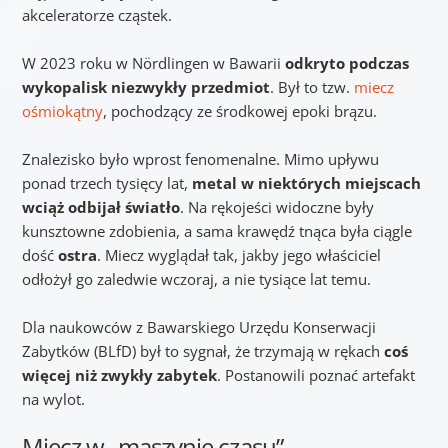
akceleratorze cząstek.
W 2023 roku w Nördlingen w Bawarii
odkryto podczas
wykopalisk niezwykły przedmiot
. Był to tzw.
miecz
ośmiokątny
, pochodzący ze środkowej epoki brązu.
Znalezisko było wprost fenomenalne. Mimo upływu
ponad trzech tysięcy lat,
metal w niektórych miejscach
wciąż odbijał światło
. Na rękojeści widoczne były
kunsztowne zdobienia, a sama krawędź tnąca była ciągle
dość
ostra
. Miecz wyglądał tak, jakby jego właściciel
odłożył go zaledwie wczoraj, a nie tysiące lat temu.
Dla naukowców z Bawarskiego Urzędu Konserwacji
Zabytków (BLfD) był to sygnał, że trzymają w rękach
coś
więcej niż zwykły zabytek
. Postanowili poznać artefakt
na wylot.
Miecz w „maszynie czasu”