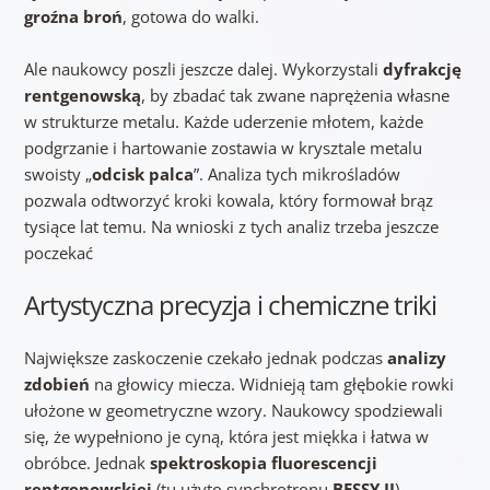
groźna broń
, gotowa do walki.
Ale naukowcy poszli jeszcze dalej. Wykorzystali
dyfrakcję
rentgenowską
, by zbadać tak zwane naprężenia własne
w strukturze metalu. Każde uderzenie młotem, każde
podgrzanie i hartowanie zostawia w krysztale metalu
swoisty „
odcisk palca
”. Analiza tych mikrośladów
pozwala odtworzyć kroki kowala, który formował brąz
tysiące lat temu. Na wnioski z tych analiz trzeba jeszcze
poczekać
Artystyczna precyzja i chemiczne triki
Największe zaskoczenie czekało jednak podczas
analizy
zdobień
na głowicy miecza. Widnieją tam głębokie rowki
ułożone w geometryczne wzory. Naukowcy spodziewali
się, że wypełniono je cyną, która jest miękka i łatwa w
obróbce. Jednak
spektroskopia fluorescencji
rentgenowskiej
(tu użyto synchrotronu
BESSY II
)