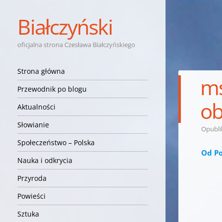
Białczyński
oficjalna strona Czesława Białczyńskiego
Nawigacja
Przejdź do treści
Strona główna
ms
Przewodnik po blogu
ob
Aktualności
Słowianie
Opubl
Społeczeństwo – Polska
Od Po
Nauka i odkrycia
Przyroda
Powieści
Sztuka