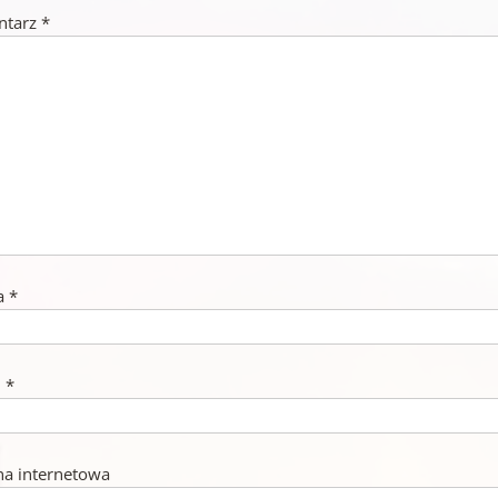
ntarz
*
a
*
l
*
na internetowa