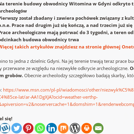
Na terenie budowy obwodnicy Witomina w Gdyni odkryto tr
archeologów
Pierwszy został zbadany i zawiera pochówek związany z kult
p.n.e. Prace nad drugim już się kończą, a nad trzecim już się
Prace archeologiczne mają potrwać do 3 tygodni, a teren od
odcinkach budowa obwodnicy trwa
Więcej takich artykułów znajdziesz na stronie głównej Onet
ino to jedna z dzielnic Gdyni. Na jej terenie trwają teraz prac
ły przerwane ze względu na niezwykłe odkrycie archeologiczne.
O
em grobów.
Obecnie archeolodzy szczegółowo badają skarby, które
o:
https://www.msn.com/pl-pl/wiadomosci/other/niezwyk%C5%82
C4%85ce-lat/ar-AA1DgXJA?ocid=weather-verthp-
&apiversion=v2&noservercache=1&domshim=1&renderwebcomp
l się!