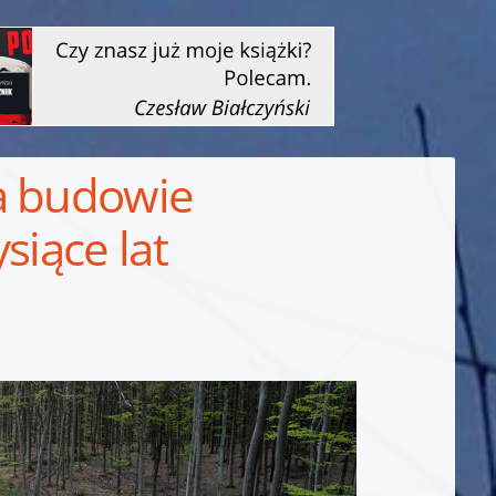
a budowie
siące lat