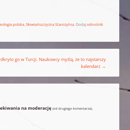
eologia polska
,
Słowiańszczyzna Starożytna
. Dodaj
odnośnik
Odkryto go w Turcji. Naukowcy myślą, że to najstarszy
kalendarz
→
zekiwania na moderację
.
(od drugiego komentarza)