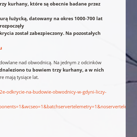
zy kurhany, które są obecnie badane przez
urą łużycką, datowany na okres 1000-700 lat
 rozpoczęły
krycia został zabezpieczony. Na pozostałych
u
e budowlane nad obwodnicą. Na jednym z odcinków
dnaleziono tu bowiem trzy kurhany, a w nich
 mają tysiące lat.
e-odkrycie-na-budowie-obwodnicy-w-gdyni-liczy-
onents=1&wcseo=1&batchservertelemetry=1&noservertelemet