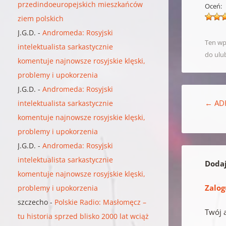
przedindoeuropejskich mieszkańców
Oceń:
ziem polskich
J.G.D.
-
Andromeda: Rosyjski
Ten wp
intelektualista sarkastycznie
do ulu
komentuje najnowsze rosyjskie klęski,
problemy i upokorzenia
J.G.D.
-
Andromeda: Rosyjski
Nawigacja w
←
ADH
intelektualista sarkastycznie
komentuje najnowsze rosyjskie klęski,
problemy i upokorzenia
J.G.D.
-
Andromeda: Rosyjski
intelektualista sarkastycznie
Doda
komentuje najnowsze rosyjskie klęski,
Zalog
problemy i upokorzenia
szczecho
-
Polskie Radio: Masłomęcz –
Twój 
tu historia sprzed blisko 2000 lat wciąż