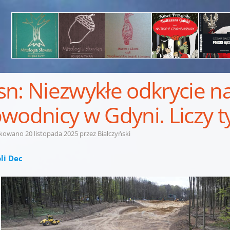
n: Niezwykłe odkrycie n
wodnicy w Gdyni. Liczy ty
ikowano
20 listopada 2025
przez
Białczyński
li Dec