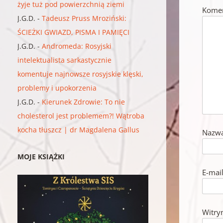
żyje tuż pod powierzchnią ziemi
Kome
J.G.D.
-
Tadeusz Pruss Mroziński:
ŚCIEŻKI GWIAZD, PISMA I PAMIĘCI
J.G.D.
-
Andromeda: Rosyjski
intelektualista sarkastycznie
komentuje najnowsze rosyjskie klęski,
problemy i upokorzenia
J.G.D.
-
Kierunek Zdrowie: To nie
cholesterol jest problemem?! Wątroba
kocha tłuszcz | dr Magdalena Gallus
Nazw
MOJE KSIĄŻKI
E-mai
Witry