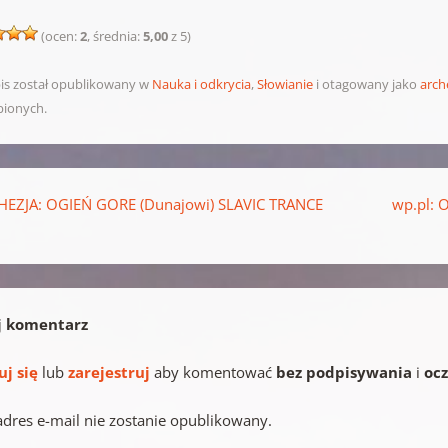
(ocen:
2
, średnia:
5,00
z 5)
is został opublikowany w
Nauka i odkrycia
,
Słowianie
i otagowany jako
arch
bionych.
pisu
EZJA: OGIEŃ GORE (Dunajowi) SLAVIC TRANCE
wp.pl: 
j komentarz
uj się
lub
zarejestruj
aby komentować
bez podpisywania
i
oc
adres e-mail nie zostanie opublikowany.