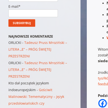
E-mail*
NAJNOWSZE KOMENTARZE
ORLICKI
-
Tadeusz Pruss Mroziński –
Witom
LITERA „E” – PRÓG ŚWIĘTEJ
zosta
PRZESTRZENI
sied
ORLICKI
-
Tadeusz Pruss Mroziński –
LITERA „E” – PRÓG ŚWIĘTEJ
źrodł
PRZESTRZENI
tysi%
Kto dał początek językom
feeds
indoeuropejskim
-
Gościwit
Podzie
Malinowski: Temematyczny – język
przedsłowiańskich czy