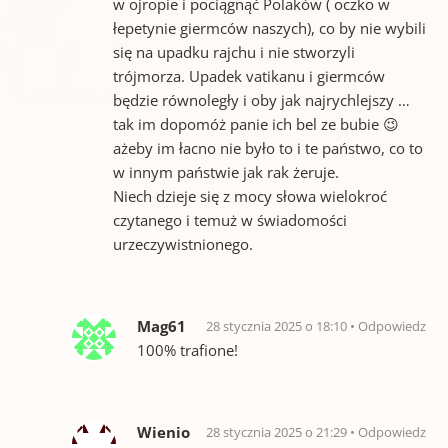
w ojropie i pociągnąć Polaków ( oczko w
łepetynie giermców naszych), co by nie wybili
się na upadku rajchu i nie stworzyli
trójmorza. Upadek vatikanu i giermców
będzie równoległy i oby jak najrychlejszy …
tak im dopomóż panie ich bel ze bubie 😉
ażeby im łacno nie było to i te państwo, co to
w innym państwie jak rak żeruje.
Niech dzieje się z mocy słowa wielokroć
czytanego i temuż w świadomości
urzeczywistnionego.
Mag61
28 stycznia 2025 o 18:10
Odpowiedz
100% trafione!
Wienio
28 stycznia 2025 o 21:29
Odpowiedz