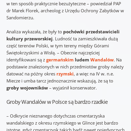
w ten sposób praktycznie bezużyteczne – powiedział PAP
dr Marek Florek, archeolog z Urzędu Ochrony Zabytków w
Sandomierzu.
Analiza wykazała, że były to
pochówki przedstawicieli
kultury przeworskiej
. Ludność ta zamieszkiwała dużą
część terenów Polski, w tym tereny między Górami
Świętokrzyskimi a Wisłą. – Obecnie najczęściej
identyfikowani są z
germańskim
ludem
Wandalów
. Na
podstawie znalezionych w nich przedmiotów groby należy
datować na późny okres
rzymski
, a więc na IV w. n.e.
Miecze i umba tarcz jednoznacznie wskazują, że są to
groby wojowników
– wyjaśnił konserwator.
Groby Wandalów w Polsce są bardzo rzadkie
– Odkrycie nieznanego dotychczas cmentarzyska
wandalskiego z okresu rzymskiego w Glince jest bardzo
istotne, gdyż cmentarzysk takich bądź nawet pojedynczych