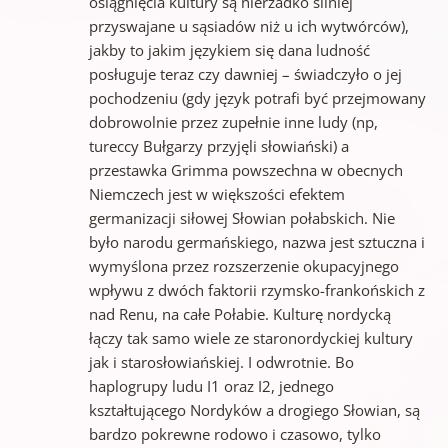
osiągnięcia kultury są nierzadko silniej
przyswajane u sąsiadów niż u ich wytwórców),
jakby to jakim językiem się dana ludność
posługuje teraz czy dawniej – świadczyło o jej
pochodzeniu (gdy język potrafi być przejmowany
dobrowolnie przez zupełnie inne ludy (np,
tureccy Bułgarzy przyjęli słowiański) a
przestawka Grimma powszechna w obecnych
Niemczech jest w większości efektem
germanizacji siłowej Słowian połabskich. Nie
było narodu germańskiego, nazwa jest sztuczna i
wymyślona przez rozszerzenie okupacyjnego
wpływu z dwóch faktorii rzymsko-frankońskich z
nad Renu, na całe Połabie. Kulturę nordycką
łączy tak samo wiele ze staronordyckiej kultury
jak i starosłowiańskiej. I odwrotnie. Bo
haplogrupy ludu I1 oraz I2, jednego
kształtującego Nordyków a drogiego Słowian, są
bardzo pokrewne rodowo i czasowo, tylko