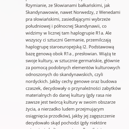
Rzymianie, ze Słowianami bałkańskimi, jak
Skandynawowie, nawet Norwedzy, z Wenedami
pra słowiańskimi, zasiedlającymi wybrzeże
południowej i północnej Skandynawii, co
widzimy w licznej tam haplogrupie R1a. Ale
wszyscy ci sztuczni Germanie, przemilczają
haplogrupę staroeuropejską I2. Podstawową
bazę genową obok R1a , presłowian. Wiążą te
swoje kultury, w sztucznie germańskie, głównie
za pomocą podobnych elementów kulturowych
odnoszonych do skandynawskich, czyli
nordyckich. Jakby cechy genowe oraz budowa
czaszek, decydowały o przynależności zabytków
materialnych do danej kultury (gdy rasa nie
zawsze jest twórcą kultury w swoim obszarze
życia, a nierzadko ludem przejmującym
osiągnięcia przodków), jakby jej zagęszczenie
decydowało skąd pochodzi (gdy niektóre