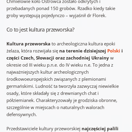
Chmielowie koło Ostrowca zostało odkrytych i
przebadanych ponad 150 grobów. Rzadko kiedy takie
groby występują pojedynczo – wyjaśnił dr Florek.
Co to jest kultura przeworska?
Kultura przeworska
to archeologiczna kultura epoki
żelaza, która rozwijała się
na terenie dzisiejszej
Polski
i
części Czech, Słowacji oraz zachodniej Ukrainy
w
okresie od III wieku p.n.e. do IV wieku n.e. To jedna z
najważniejszych kultur archeologicznych
środkowoeuropejskich związanych z plemionami
germańskimi. Ludność ta tworzyła zazwyczaj niewielkie
osady, które składały się z drewnianych chat i
półziemianek. Charakteryzowały je grodziska obronne,
szczególnie w miejscach o naturalnych walorach
defensywnych.
Przedstawiciele kultury przeworskiej
najczęściej palili