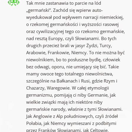
Tak mnie zastanawia to parcie na lód
„germański”. Zachód się wpierw auto-
wyedukował pod wpływem narracji niemieckiej,
o rzekomej germańskości i wyższości rasowej
oraz cywilizacyjnej tego co rzekomo germańskie,
nad resztą Europy, czyli Słowianami. Bo tych
drugich przecież brali w jasyr Żydzi, Turcy,
Arabowie, Frankowie, Niemcy. To nie można być
niewolnikiem, bo to posłuszne bydlę, człowiek
bez odwagi, oporu, nie umiejący się bić. Takie
mamy owoce tego totalnego niewolnictwa,
szczególnie na Bałkanach i Rusi, gdzie Rzym i
Chazarzy, Waregowie. W całej etymologii
germanizmu, pomijają ci niby Germanie, jak
wielkie związki mają ich niektóre niby
germańskie narody, właśnie z tymi Słowianami.
Jak Anglowie z Alp południowych, czyli źródeł
Połabia, jak Niemcy wymieszani z podbitymi
przez Franków Słowianami, jak Celtowie,