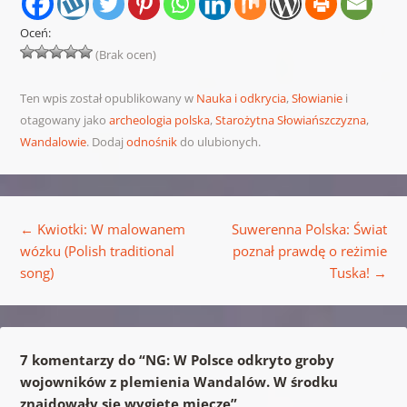
Oceń:
(Brak ocen)
Ten wpis został opublikowany w
Nauka i odkrycia
,
Słowianie
i
otagowany jako
archeologia polska
,
Starożytna Słowiańszczyzna
,
Wandalowie
. Dodaj
odnośnik
do ulubionych.
Nawigacja wpisu
←
Kwiotki: W malowanem
Suwerenna Polska: Świat
wózku (Polish traditional
poznał prawdę o reżimie
song)
Tuska!
→
7 komentarzy do “
NG: W Polsce odkryto groby
wojowników z plemienia Wandalów. W środku
znajdowały się wygięte miecze
”