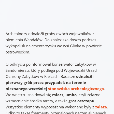
Archeolodzy odnaleźli groby dwóch wojowników z
plemienia Wandalów. Do znaleziska doszło podczas
wykopalisk na cmentarzysku we wsi Glinka w powiecie
ostrowieckim.
O odkryciu poinformował konserwator zabytków w
Sandomierzu, który podlega pod Wojewódzki Urząd
Ochrony Zabytków w Kielcach. Badacze
odnaleźli
pierwszy grób przez przypadek na terenie
nieznanego wcześniej
stanowiska archeologicznego
.
We wnętrzu znajdował się
miecz
,
umbo
, czyli żelazne
wzmocnienie środka tarczy, a także
grot oszczepu
.
Wszystkie elementy wyposażenia wykonane były z
żelaza
.
Odkryto także fragmenty przepalonych naczyń glinianych.