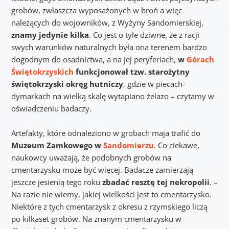
grobów, zwłaszcza wyposażonych w broń a więc
należących do wojowników, z Wyżyny Sandomierskiej,
znamy jedynie kilka
. Co jest o tyle dziwne, że z racji
swych warunków naturalnych była ona terenem bardzo
dogodnym do osadnictwa, a na jej peryferiach,
w
Górach
Świętokrzyskich
funkcjonował tzw. starożytny
świętokrzyski okręg hutniczy
, gdzie w piecach-
dymarkach na wielką skalę wytapiano żelazo – czytamy w
oświadczeniu badaczy.
Artefakty, które odnaleziono w grobach maja trafić do
Muzeum Zamkowego w
Sandomierzu
. Co ciekawe,
naukowcy uważają, że podobnych grobów na
cmentarzysku może być więcej. Badacze zamierzają
jeszcze jesienią tego roku
zbadać resztę tej nekropolii
. –
Na razie nie wiemy, jakiej wielkości jest to cmentarzysko.
Niektóre z tych cmentarzysk z okresu z rzymskiego liczą
po kilkaset grobów. Na znanym cmentarzysku w