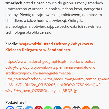
zmarłych
przed złożeniem ich do grobu. Prochy zmarłych
umieszczano w urnach, a obok składano broń, narzędzia i
ozdoby. Plemię to zajmowało się rolnictwem, rzemiosłem
i handlem, a także hodowlą zwierząt. Odkrycia
archeologiczne potwierdzają, że cechowała ich rozwinięta
technologia obróbki żelaza.
Źródło:
Wojewódzki Urząd Ochrony Zabytków w
Kielcach Delegatura w Sandomierzu
.
https://www.national-geographic.pl/historia/w-polsce-
odkryto-groby-wojownikow-z-plemienia-wandalow-w-
srodku-znajdowaly-sie-wygiete-miecze/?
utm_source=facebook&utm_medium=ng&utm_campaign=arc
ulASII-cVD4BNlf2o_CSUS0205JniokBOCvXC7SGN9mQwF-
wXytFHw_aem_OCS3ROuaLrystxgBBQZsJg
Podziel się!