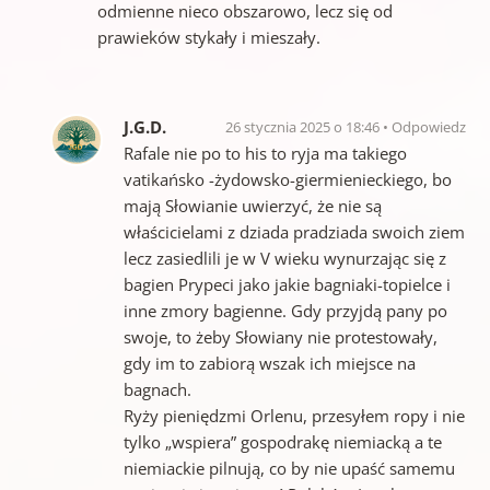
odmienne nieco obszarowo, lecz się od
prawieków stykały i mieszały.
J.G.D.
26 stycznia 2025 o 18:46
Odpowiedz
Rafale nie po to his to ryja ma takiego
vatikańsko -żydowsko-giermienieckiego, bo
mają Słowianie uwierzyć, że nie są
właścicielami z dziada pradziada swoich ziem
lecz zasiedlili je w V wieku wynurzając się z
bagien Prypeci jako jakie bagniaki-topielce i
inne zmory bagienne. Gdy przyjdą pany po
swoje, to żeby Słowiany nie protestowały,
gdy im to zabiorą wszak ich miejsce na
bagnach.
Ryży pieniędzmi Orlenu, przesyłem ropy i nie
tylko „wspiera” gospodrakę niemiacką a te
niemiackie pilnują, co by nie upaść samemu