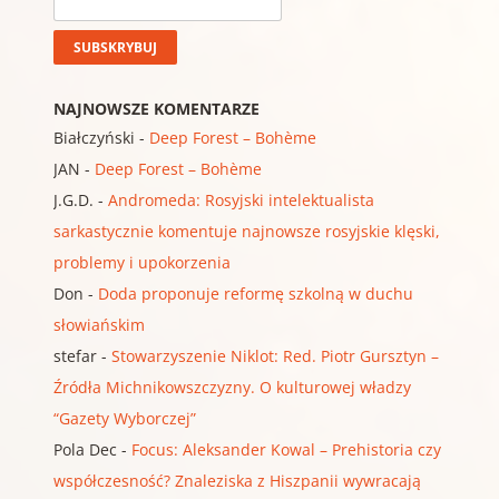
NAJNOWSZE KOMENTARZE
Białczyński
-
Deep Forest – Bohème
JAN
-
Deep Forest – Bohème
J.G.D.
-
Andromeda: Rosyjski intelektualista
sarkastycznie komentuje najnowsze rosyjskie klęski,
problemy i upokorzenia
Don
-
Doda proponuje reformę szkolną w duchu
słowiańskim
stefar
-
Stowarzyszenie Niklot: Red. Piotr Gursztyn –
Źródła Michnikowszczyzny. O kulturowej władzy
“Gazety Wyborczej”
Pola Dec
-
Focus: Aleksander Kowal – Prehistoria czy
współczesność? Znaleziska z Hiszpanii wywracają