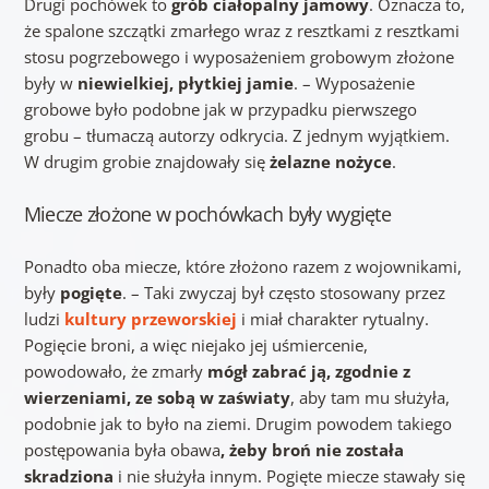
Drugi pochówek to
grób ciałopalny jamowy
. Oznacza to,
że spalone szczątki zmarłego wraz z resztkami z resztkami
stosu pogrzebowego i wyposażeniem grobowym złożone
były w
niewielkiej, płytkiej jamie
. – Wyposażenie
grobowe było podobne jak w przypadku pierwszego
grobu – tłumaczą autorzy odkrycia. Z jednym wyjątkiem.
W drugim grobie znajdowały się
żelazne nożyce
.
Miecze złożone w pochówkach były wygięte
Ponadto oba miecze, które złożono razem z wojownikami,
były
pogięte
. – Taki zwyczaj był często stosowany przez
ludzi
kultury przeworskiej
i miał charakter rytualny.
Pogięcie broni, a więc niejako jej uśmiercenie,
powodowało, że zmarły
mógł zabrać ją, zgodnie z
wierzeniami, ze sobą w zaświaty
, aby tam mu służyła,
podobnie jak to było na ziemi. Drugim powodem takiego
postępowania była obawa
, żeby broń nie została
skradziona
i nie służyła innym. Pogięte miecze stawały się