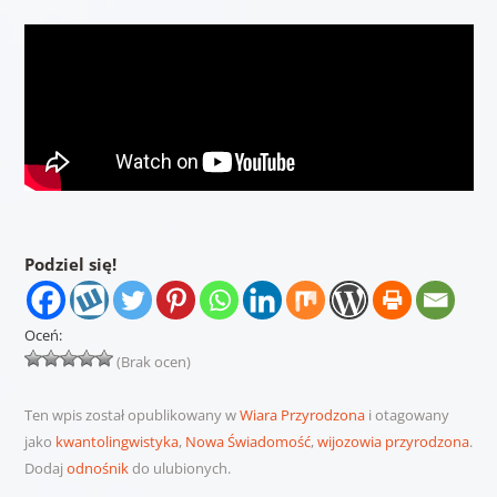
Podziel się!
Oceń:
(Brak ocen)
Ten wpis został opublikowany w
Wiara Przyrodzona
i otagowany
jako
kwantolingwistyka
,
Nowa Świadomość
,
wijozowia przyrodzona
.
Dodaj
odnośnik
do ulubionych.