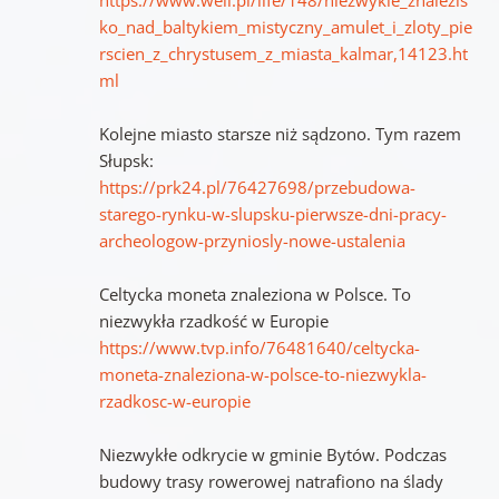
ko_nad_baltykiem_mistyczny_amulet_i_zloty_pie
rscien_z_chrystusem_z_miasta_kalmar,14123.ht
ml
Kolejne miasto starsze niż sądzono. Tym razem
Słupsk:
https://prk24.pl/76427698/przebudowa-
starego-rynku-w-slupsku-pierwsze-dni-pracy-
archeologow-przyniosly-nowe-ustalenia
Celtycka moneta znaleziona w Polsce. To
niezwykła rzadkość w Europie
https://www.tvp.info/76481640/celtycka-
moneta-znaleziona-w-polsce-to-niezwykla-
rzadkosc-w-europie
Niezwykłe odkrycie w gminie Bytów. Podczas
budowy trasy rowerowej natrafiono na ślady