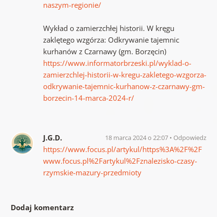
naszym-regionie/
Wykład o zamierzchłej historii. W kręgu
zaklętego wzgórza: Odkrywanie tajemnic
kurhanów z Czarnawy (gm. Borzęcin)
https://www.informatorbrzeski.pl/wyklad-o-
zamierzchlej-historii-w-kregu-zakletego-wzgorza-
odkrywanie-tajemnic-kurhanow-z-czarnawy-gm-
borzecin-14-marca-2024-r/
J.G.D.
18 marca 2024 o 22:07
Odpowiedz
https://www.focus.pl/artykul/https%3A%2F%2F
www.focus.pl%2Fartykul%2Fznalezisko-czasy-
rzymskie-mazury-przedmioty
Dodaj komentarz