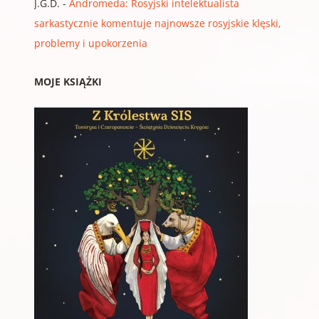
J.G.D.
-
Andromeda: Rosyjski intelektualista
sarkastycznie komentuje najnowsze rosyjskie klęski,
problemy i upokorzenia
MOJE KSIĄŻKI