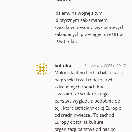
Idziemy na wojnę z tym
idiotycznym zakłamaniem
związków rzekomo wyznaniowych
zakładanych przez agenturę UB w
1990 roku.
kul-oba
24 czerwca 2023 o 00:47
Moim zdaniem Lechia byla oparta
na prawie krwi i rodach krwi ,
szlachetnych rodach krwi .
Uwazam ,ze struktura tego
panstwa wygladala podobnie do
tej , ktora istniala w calej Europie
od sredniowiecza . To zachod
Europy dostal ta kulture
organizacji panstwa od nas po