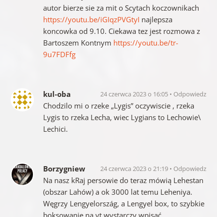
autor bierze sie za mit o Scytach koczownikach
https://youtu.be/iGIqzPVGtyI
najlepsza
koncowka od 9.10. Ciekawa tez jest rozmowa z
Bartoszem Kontnym
https://youtu.be/tr-
9u7FDFfg
kul-oba
24 czerwca 2023 o 16:05
Odpowiedz
Chodzilo mi o rzeke „Lygis” oczywiscie , rzeka
Lygis to rzeka Lecha, wiec Lygians to Lechowie\
Lechici.
Borzygniew
24 czerwca 2023 o 21:19
Odpowiedz
Na nasz kRaj persowie do teraz mówią Lehestan
(obszar Lahów) a ok 3000 lat temu Leheniya.
Węgrzy Lengyelország, a Lengyel box, to szybkie
boksowanie na yt wystarczy wpisać.