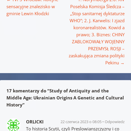
sensacyjne znalezisko w
Poselska Komisja Śledcza –
gminie Lewin Kłodzki
„Stop sanitarnej dyktaturze
WHO”; 2. J. Karwelis: I zjazd
koronarealistów. Kowid a
prawo; 3. Biznes: CHINY
ZABLOKOWAŁY WOJENNY
PRZEMYSŁ ROSJI –
zaskakująca zmiana polityki
Pekinu
→
17 komentarzy do “
Study of Antiquity and the
Middle Age: Ukrainian Origins A Genetic and Cultural
History
”
ORLICKI
22 czerwca 2023 o 08:05
Odpowiedz
To historia Scytii, czyli Preslowianszczyzny i co