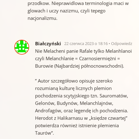
przodkow. Nieprawidlowa terminologia maci w
glowach i uczy nazizmu, czyli tepego
nacjonalizmu.
Białczyński
22 czerwca 2023 o 18:16
Odpowiedz
Nie Melacheni panie Rafale tylko Melanhlanoi
czyli Melanchlanie = Czarnosiermiężni =
Burowie (Najbardziej północnowschodni).
” Autor szczegółowo opisuje szeroko
rozumianą kulturę licznych plemion
pochodzenia scytyjskiego tzn. Sauromatów,
Gelonów, Budynów, Melanchlajnów,
Androfagów, oraz legendę ich pochodzenia.
Herodot z Halikarnasu w „księdze czwartej”
potwierdza również istnienie plemienia
Taurów”.