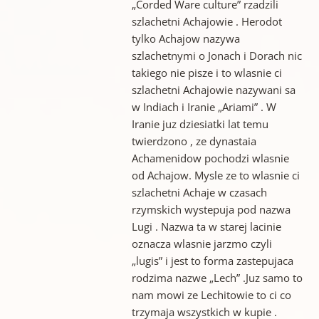
„Corded Ware culture” rzadzili
szlachetni Achajowie . Herodot
tylko Achajow nazywa
szlachetnymi o Jonach i Dorach nic
takiego nie pisze i to wlasnie ci
szlachetni Achajowie nazywani sa
w Indiach i Iranie „Ariami” . W
Iranie juz dziesiatki lat temu
twierdzono , ze dynastaia
Achamenidow pochodzi wlasnie
od Achajow. Mysle ze to wlasnie ci
szlachetni Achaje w czasach
rzymskich wystepuja pod nazwa
Lugi . Nazwa ta w starej lacinie
oznacza wlasnie jarzmo czyli
„lugis” i jest to forma zastepujaca
rodzima nazwe „Lech” .Juz samo to
nam mowi ze Lechitowie to ci co
trzymaja wszystkich w kupie .