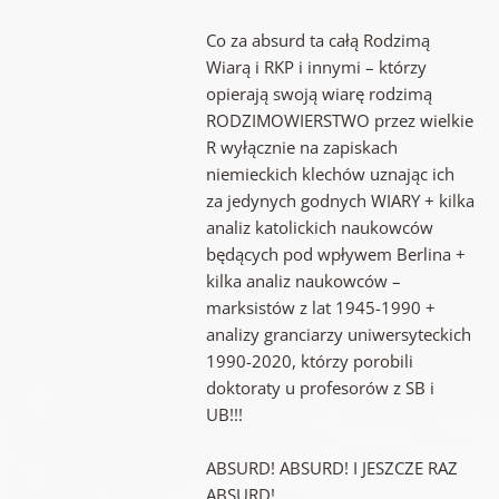
Co za absurd ta całą Rodzimą
Wiarą i RKP i innymi – którzy
opierają swoją wiarę rodzimą
RODZIMOWIERSTWO przez wielkie
R wyłącznie na zapiskach
niemieckich klechów uznając ich
za jedynych godnych WIARY + kilka
analiz katolickich naukowców
będących pod wpływem Berlina +
kilka analiz naukowców –
marksistów z lat 1945-1990 +
analizy granciarzy uniwersyteckich
1990-2020, którzy porobili
doktoraty u profesorów z SB i
UB!!!
ABSURD! ABSURD! I JESZCZE RAZ
ABSURD!