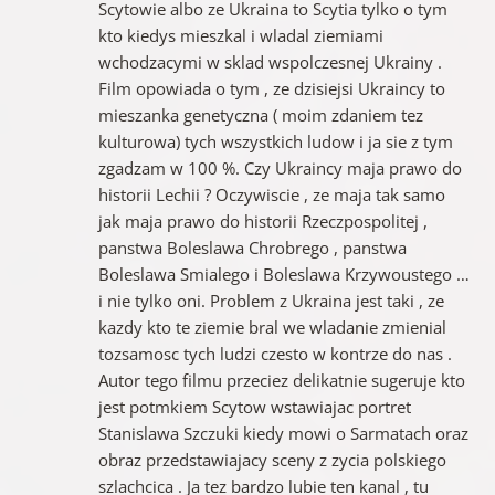
Scytowie albo ze Ukraina to Scytia tylko o tym
kto kiedys mieszkal i wladal ziemiami
wchodzacymi w sklad wspolczesnej Ukrainy .
Film opowiada o tym , ze dzisiejsi Ukraincy to
mieszanka genetyczna ( moim zdaniem tez
kulturowa) tych wszystkich ludow i ja sie z tym
zgadzam w 100 %. Czy Ukraincy maja prawo do
historii Lechii ? Oczywiscie , ze maja tak samo
jak maja prawo do historii Rzeczpospolitej ,
panstwa Boleslawa Chrobrego , panstwa
Boleslawa Smialego i Boleslawa Krzywoustego …
i nie tylko oni. Problem z Ukraina jest taki , ze
kazdy kto te ziemie bral we wladanie zmienial
tozsamosc tych ludzi czesto w kontrze do nas .
Autor tego filmu przeciez delikatnie sugeruje kto
jest potmkiem Scytow wstawiajac portret
Stanislawa Szczuki kiedy mowi o Sarmatach oraz
obraz przedstawiajacy sceny z zycia polskiego
szlachcica . Ja tez bardzo lubie ten kanal , tu