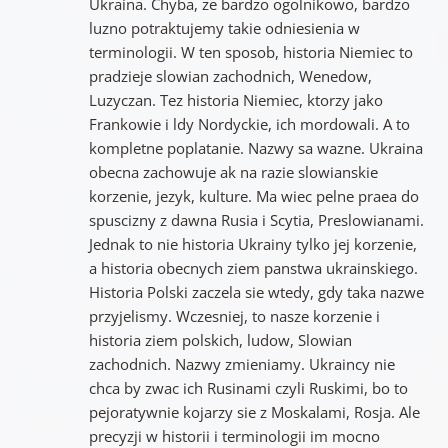
Ukraina. Chyba, ze bardzo ogolnikowo, bardzo
luzno potraktujemy takie odniesienia w
terminologii. W ten sposob, historia Niemiec to
pradzieje slowian zachodnich, Wenedow,
Luzyczan. Tez historia Niemiec, ktorzy jako
Frankowie i ldy Nordyckie, ich mordowali. A to
kompletne poplatanie. Nazwy sa wazne. Ukraina
obecna zachowuje ak na razie slowianskie
korzenie, jezyk, kulture. Ma wiec pelne praea do
spuscizny z dawna Rusia i Scytia, Preslowianami.
Jednak to nie historia Ukrainy tylko jej korzenie,
a historia obecnych ziem panstwa ukrainskiego.
Historia Polski zaczela sie wtedy, gdy taka nazwe
przyjelismy. Wczesniej, to nasze korzenie i
historia ziem polskich, ludow, Slowian
zachodnich. Nazwy zmieniamy. Ukraincy nie
chca by zwac ich Rusinami czyli Ruskimi, bo to
pejoratywnie kojarzy sie z Moskalami, Rosja. Ale
precyzji w historii i terminologii im mocno