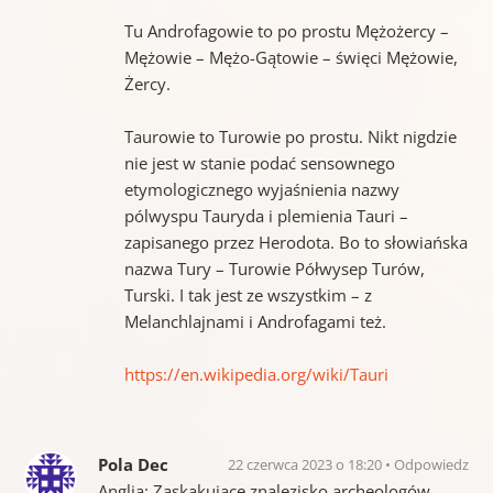
Tu Androfagowie to po prostu Mężożercy –
Mężowie – Mężo-Gątowie – święci Mężowie,
Żercy.
Taurowie to Turowie po prostu. Nikt nigdzie
nie jest w stanie podać sensownego
etymologicznego wyjaśnienia nazwy
pólwyspu Tauryda i plemienia Tauri –
zapisanego przez Herodota. Bo to słowiańska
nazwa Tury – Turowie Półwysep Turów,
Turski. I tak jest ze wszystkim – z
Melanchlajnami i Androfagami też.
https://en.wikipedia.org/wiki/Tauri
Pola Dec
22 czerwca 2023 o 18:20
Odpowiedz
Anglia: Zaskakujące znalezisko archeologów.