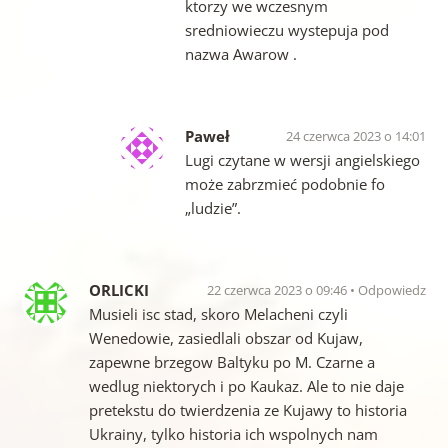
ktorzy we wczesnym
sredniowieczu wystepuja pod
nazwa Awarow .
Paweł
24 czerwca 2023 o 14:01
Lugi czytane w wersji angielskiego
może zabrzmieć podobnie fo
„ludzie”.
ORLICKI
22 czerwca 2023 o 09:46
Odpowiedz
Musieli isc stad, skoro Melacheni czyli
Wenedowie, zasiedlali obszar od Kujaw,
zapewne brzegow Baltyku po M. Czarne a
wedlug niektorych i po Kaukaz. Ale to nie daje
pretekstu do twierdzenia ze Kujawy to historia
Ukrainy, tylko historia ich wspolnych nam