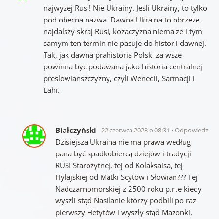
najwyzej Rusi! Nie Ukrainy. Jesli Ukrainy, to tylko
pod obecna nazwa. Dawna Ukraina to obrzeze,
najdalszy skraj Rusi, kozaczyzna niemalze i tym
samym ten termin nie pasuje do historii dawnej.
Tak, jak dawna prahistoria Polski za wsze
powinna byc podawana jako historia centralnej
preslowianszczyzny, czyli Wenedii, Sarmacji i
Lahi.
Białczyński
22 czerwca 2023 o 08:31
Odpowiedz
Dzisiejsza Ukraina nie ma prawa według
pana być spadkobiercą dziejów i tradycji
RUSI Starożytnej, tej od Kolaksaisa, tej
Hylajskiej od Matki Scytów i Słowian??? Tej
Nadczarnomorskiej z 2500 roku p.n.e kiedy
wyszli stąd Nasilanie którzy podbili po raz
pierwszy Hetytów i wyszły stąd Mazonki,