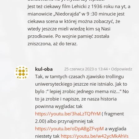
Jest też ciekawy film Lehicki z 1936 roku na yt, a
mianowicie „Niedorajda” w 9 :30 minucie jest
ciekawa scena w której można zobaczyć, że
wtedy jeszcze mieli wiedzę kim są Nasi
przodkowie. Po wojnie pamięć została
zniszczona, aż do teraz.
kul-oba
25 czerwca 2023 o 13:44
Odpowiedz
Tak, w tamtych czasach zjawisko trollingu
uniwersyteckiego jeszcze nie istnialo. Jak to
bylo :” lepiej zrobic jednego mema niz…” No
to ja zrobie i napisze, ze nasza historia
powinna wygladac tak
https://youtu.be/3haLzTQfYrM
( fragment
2.00) albo przynajmniej tak
https://youtu.be/oDpABgZFvpM
a wyglada
niestety tak
https://youtu.be/w42ycMkAhVs