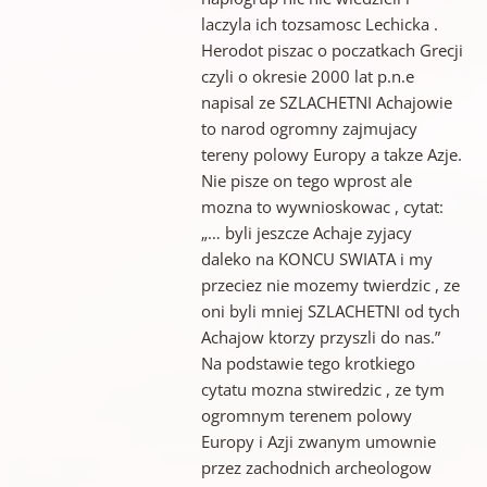
laczyla ich tozsamosc Lechicka .
Herodot piszac o poczatkach Grecji
czyli o okresie 2000 lat p.n.e
napisal ze SZLACHETNI Achajowie
to narod ogromny zajmujacy
tereny polowy Europy a takze Azje.
Nie pisze on tego wprost ale
mozna to wywnioskowac , cytat:
„… byli jeszcze Achaje zyjacy
daleko na KONCU SWIATA i my
przeciez nie mozemy twierdzic , ze
oni byli mniej SZLACHETNI od tych
Achajow ktorzy przyszli do nas.”
Na podstawie tego krotkiego
cytatu mozna stwiredzic , ze tym
ogromnym terenem polowy
Europy i Azji zwanym umownie
przez zachodnich archeologow