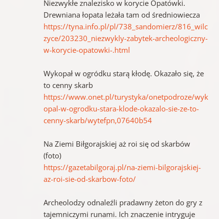
Niezwykłe znalezisko w korycie Opatówki.
Drewniana łopata leżała tam od średniowiecza
https://tyna.info.pl/pl/738_sandomierz/816_wilc
zyce/203230_niezwykly-zabytek-archeologiczny-
w-korycie-opatowki-.html
Wykopał w ogródku starą kłodę. Okazało się, że
to cenny skarb
https://www.onet.pl/turystyka/onetpodroze/wyk
opal-w-ogrodku-stara-klode-okazalo-sie-ze-to-
cenny-skarb/wytefpn,07640b54
Na Ziemi Biłgorajskiej aż roi się od skarbów
(foto)
https://gazetabilgoraj.pl/na-ziemi-bilgorajskiej-
az-roi-sie-od-skarbow-foto/
Archeolodzy odnaleźli pradawny żeton do gry z
tajemniczymi runami. Ich znaczenie intryguje