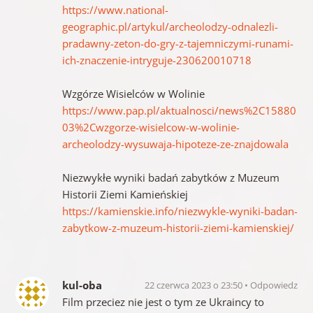
https://www.national-
geographic.pl/artykul/archeolodzy-odnalezli-
pradawny-zeton-do-gry-z-tajemniczymi-runami-
ich-znaczenie-intryguje-230620010718
Wzgórze Wisielców w Wolinie
https://www.pap.pl/aktualnosci/news%2C15880
03%2Cwzgorze-wisielcow-w-wolinie-
archeolodzy-wysuwaja-hipoteze-ze-znajdowala
Niezwykłe wyniki badań zabytków z Muzeum
Historii Ziemi Kamieńskiej
https://kamienskie.info/niezwykle-wyniki-badan-
zabytkow-z-muzeum-historii-ziemi-kamienskiej/
kul-oba
22 czerwca 2023 o 23:50
Odpowiedz
Film przeciez nie jest o tym ze Ukraincy to