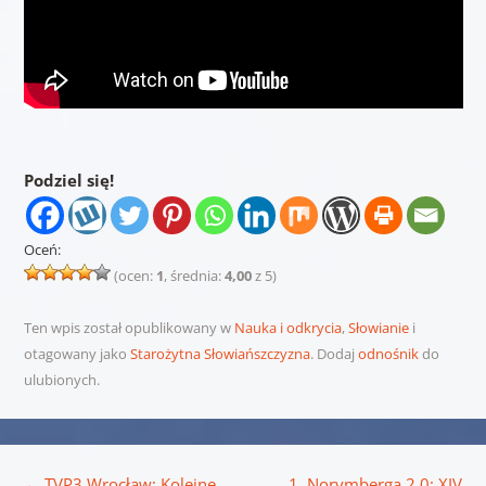
Podziel się!
Oceń:
(ocen:
1
, średnia:
4,00
z 5)
Ten wpis został opublikowany w
Nauka i odkrycia
,
Słowianie
i
otagowany jako
Starożytna Słowiańszczyzna
. Dodaj
odnośnik
do
ulubionych.
Nawigacja wpisu
←
TVP3 Wrocław: Kolejne
1. Norymberga 2.0: XIV