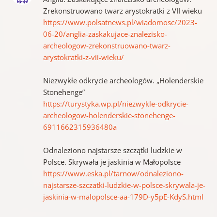
Zrekonstruowano twarz arystokratki z VII wieku
https://www.polsatnews.pl/wiadomosc/2023-
06-20/anglia-zaskakujace-znalezisko-
archeologow-zrekonstruowano-twarz-
arystokratki-z-vii-wieku/
Niezwykłe odkrycie archeologów. „Holenderskie
Stonehenge”
https://turystyka.wp.pl/niezwykle-odkrycie-
archeologow-holenderskie-stonehenge-
6911662315936480a
Odnaleziono najstarsze szczątki ludzkie w
Polsce. Skrywała je jaskinia w Małopolsce
https://www.eska.pl/tarnow/odnaleziono-
najstarsze-szczatki-ludzkie-w-polsce-skrywala-je-
jaskinia-w-malopolsce-aa-179D-y5pE-KdyS.html