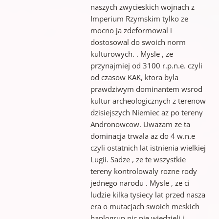
naszych zwycieskich wojnach z
Imperium Rzymskim tylko ze
mocno ja zdeformowal i
dostosowal do swoich norm
kulturowych. . Mysle , ze
przynajmiej od 3100 r.p.n.e. czyli
od czasow KAK, ktora byla
prawdziwym dominantem wsrod
kultur archeologicznych z terenow
dzisiejszych Niemiec az po tereny
Andronowcow. Uwazam ze ta
dominacja trwala az do 4 w.n.e
czyli ostatnich lat istnienia wielkiej
Lugii. Sadze , ze te wszystkie
tereny kontrolowaly rozne rody
jednego narodu . Mysle , ze ci
ludzie kilka tysiecy lat przed nasza
era o mutacjach swoich meskich
haplogrup nic nie wiedzieli i