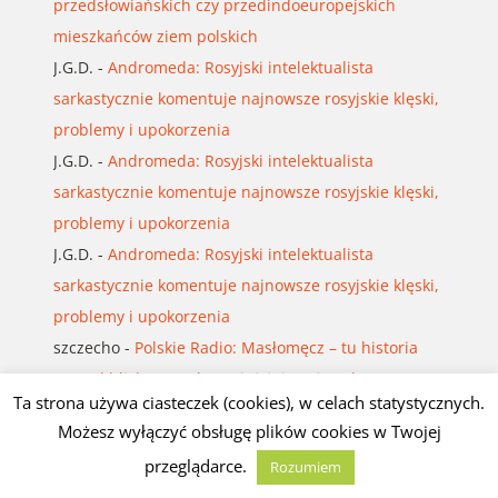
przedsłowiańskich czy przedindoeuropejskich
mieszkańców ziem polskich
J.G.D.
-
Andromeda: Rosyjski intelektualista
sarkastycznie komentuje najnowsze rosyjskie klęski,
problemy i upokorzenia
J.G.D.
-
Andromeda: Rosyjski intelektualista
sarkastycznie komentuje najnowsze rosyjskie klęski,
problemy i upokorzenia
J.G.D.
-
Andromeda: Rosyjski intelektualista
sarkastycznie komentuje najnowsze rosyjskie klęski,
problemy i upokorzenia
szczecho
-
Polskie Radio: Masłomęcz – tu historia
sprzed blisko 2000 lat wciąż żyje tuż pod
Ta strona używa ciasteczek (cookies), w celach statystycznych.
powierzchnią ziemi
Możesz wyłączyć obsługę plików cookies w Twojej
J.G.D.
-
Tadeusz Pruss Mroziński: ŚCIEŻKI GWIAZD,
przeglądarce.
Rozumiem
PISMA I PAMIĘCI