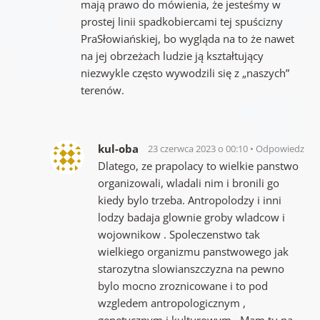
mają prawo do mówienia, że jesteśmy w
prostej linii spadkobiercami tej spuścizny
PraSłowiańskiej, bo wygląda na to że nawet
na jej obrzeżach ludzie ją kształtujący
niezwykle często wywodzili się z „naszych”
terenów.
kul-oba
23 czerwca 2023 o 00:10
Odpowiedz
Dlatego, ze prapolacy to wielkie panstwo
organizowali, wladali nim i bronili go
kiedy bylo trzeba. Antropolodzy i inni
lodzy badaja glownie groby wladcow i
wojownikow . Spoleczenstwo tak
wielkiego organizmu panstwowego jak
starozytna slowianszczyzna na pewno
bylo mocno zroznicowane i to pod
wzgledem antropologicznym ,
genetycznym i kulturowym . Mam tu na