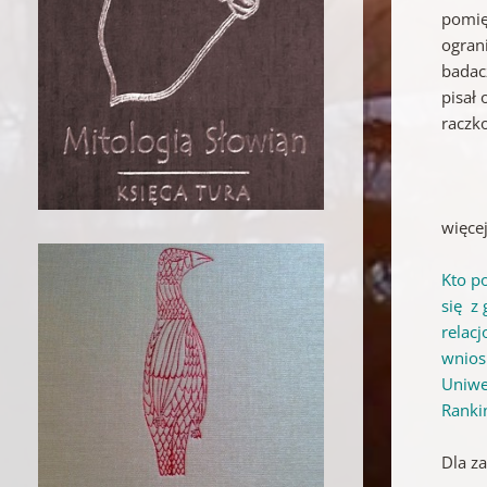
pomię
ogran
badac
pisał
raczk
więcej
Kto po
się z
relac
wnios
Uniwer
Ranki
Dla z