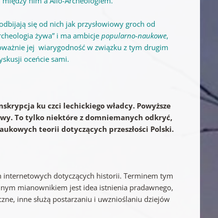
 między nim a Allo-Archeologiem.
dbijają się od nich jak przysłowiowy groch od
Archeologia żywa” i ma ambicje
popularno-naukowe
,
ważnie jej wiarygodność w związku z tym drugim
yskusji oceńcie sami.
nskrypcja ku czci lechickiego władcy. Powyższe
kowy. To tylko niektóre z domniemanych odkryć,
ukowych teorii dotyczących przeszłości Polski.
ch internetowych dotyczących historii. Terminem tym
ólnym mianownikiem jest idea istnienia pradawnego,
zne, inne służą postarzaniu i uwznioślaniu dziejów