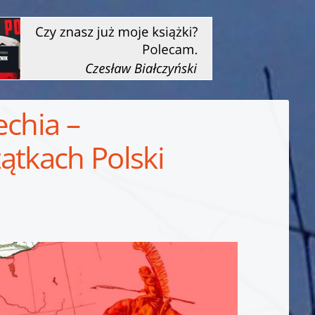
echia –
ątkach Polski