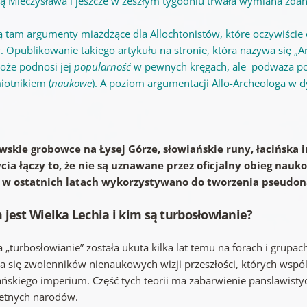
ą Mieczysława i jeszcze w zeszłym tygodniu trwała wymiana zdań
ą tam argumenty miażdżące dla Allochtonistów, które oczywiście o
y. Opublikowanie takiego artykułu na stronie, która nazywa się „
oże podnosi jej
popularność
w pewnych kręgach, ale podważa po
iotnikiem (
naukowe
). A poziom argumentacji Allo-Archeologa w d
wskie grobowce na Łysej Górze, słowiańskie runy, łacińska i
cia łączy to, że nie są uznawane przez oficjalny obieg nau
 w ostatnich latach wykorzystywano do tworzenia pseudona
 jest Wielka Lechia i kim są turbosłowianie?
 „turbosłowianie” została ukuta kilka lat temu na forach i grupa
la się zwolenników nienaukowych wizji przeszłości, których wsp
ańskiego imperium. Część tych teorii ma zabarwienie panslawistyc
etnych narodów.