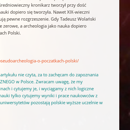
redniowieczny kronikarz tworzył przy dość
auki dopiero się tworzyła. Nawet XIX-wieczni
dują pewne rozgrzeszenie. Gdy Tadeusz Wolański
ie zerowe, a archeologia jako nauka dopiero
ch Polski.
pseudoarcheologia-o-poczatkach-polski/
o artykułu nie czyta, za to zachęcam do zapoznania
ICZNEGO w Polsce. Zwracam uwagę, że my
ach i cytujemy je, i wyciągamy z nich logiczne
onauki tylko cytujemy wyniki i prace naukowców z
ch uniwersytetów pozostają polskie wyższe uczelnie w