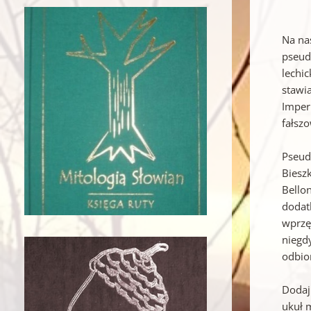
Na nas
pseud
lechi
stawi
Imper
fałsz
Pseud
Biesz
Bellon
dodat
wprzę
niegd
odbio
Dodaj
ukuł 