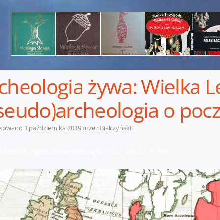
cheologia żywa: Wielka L
seudo)archeologia o pocz
ikowano
1 października 2019
przez
Białczyński
a Lechia – (pseudo)archeologia o początkach Polski