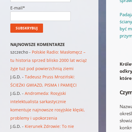
spraw
E-mail*
Padaj
ścian
być m
przym
NAJNOWSZE KOMENTARZE
szczecho
-
Polskie Radio: Masłomęcz –
tu historia sprzed blisko 2000 lat wciąż
Króle
żyje tuż pod powierzchnią ziemi
odkry
J.G.D.
-
Tadeusz Pruss Mroziński:
które
ŚCIEŻKI GWIAZD, PISMA I PAMIĘCI
Czym
J.G.D.
-
Andromeda: Rosyjski
intelektualista sarkastycznie
Nazwa
komentuje najnowsze rosyjskie klęski,
okreś
problemy i upokorzenia
słowi
J.G.D.
-
Kierunek Zdrowie: To nie
konkr