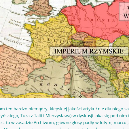
am ten bardzo niemądry, kiepskiej jakości artykuł nie dla niego 
yńskiego, Tuza z Talii i Mieczysława) w dyskusji jaka się pod nim 
jest to w zasadzie Archiwum, główne głosy padły w lutym, marcu ,