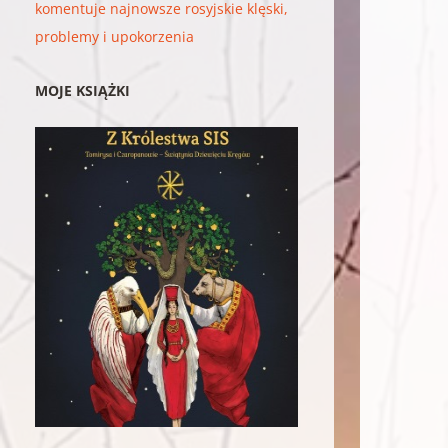
komentuje najnowsze rosyjskie klęski,
problemy i upokorzenia
MOJE KSIĄŻKI