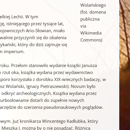
Wolańskiego
(fot. domena
elkiej Lechii. W tym
publiczna
 istniejącego przez tysiące lat,
via
ojowniczych Ario-Słowian, miało
Wikimedia
alnie przyczynili się do obalenia
Commons)
kański, który do dziś zajmuje się
im imperium.
 roku. Przełom stanowiło wydanie książki Janusza
szy rzut oka, książka wydana przez wydawnictwo
e, sporo korzystała z dorobku XIX-wiecznych badaczy, w
usz Wolański, Ignacy Pietraszewski). Novum było
 odkryć archeologicznych. Książka wydana przez
turbosłowianie dotarli do zupełnie nowych
narzędzie do szerzenia pseudonaukowych poglądów.
owym. Już kronikarza Wincentego Kadłubka, który
 Mieszka I, można by o nie posądzać. Różnica