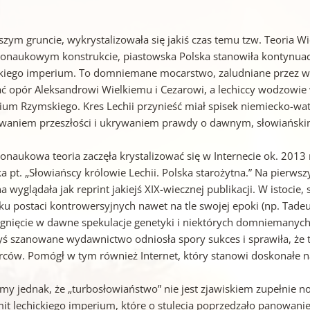
zym gruncie, wykrystalizowała się jakiś czas temu tzw. Teoria Wi
onaukowym konstrukcie, piastowska Polska stanowiła kontynuację,
ckiego imperium. To domniemane mocarstwo, zaludniane przez w
ać opór Aleksandrowi Wielkiemu i Cezarowi, a lechiccy wodzowie w
ium Rzymskiego. Kres Lechii przynieść miał spisek niemiecko-waty
owaniem przeszłości i ukrywaniem prawdy o dawnym, słowiańsk
onaukowa teoria zaczęła krystalizować się w Internecie ok. 2013
ka pt. „Słowiańscy królowie Lechii. Polska starożytna.” Na pierw
a wyglądała jak reprint jakiejś XIX-wiecznej publikacji. W istoci
ku postaci kontrowersyjnych nawet na tle swojej epoki (np. Tade
gnięcie w dawne spekulacje genetyki i niektórych domniemanych
yś szanowane wydawnictwo odniosła spory sukces i sprawiła, że 
rców. Pomógł w tym również Internet, który stanowi doskonałe 
my jednak, że „turbosłowiaństwo” nie jest zjawiskiem zupełnie n
mit lechickiego imperium, które o stulecia poprzedzało panowanie