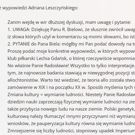
z wypowiedzi Adriana Leszczyńskiego:
Zanim wejdę w wir dłuższej dyskusji, mam uwagę i pytanie:
1. UWAGA: Dziękuję Panu R. Bielowi, że słusznie zwrócił uw
iż słowa których użył w komentarzu są moimi słowami, bo ist
2. PYTANIE do Pana Biela: mógłby mi Pan podać dowody na to, 
Proszę podać moje konkretne wypowiedzi, w których wypowiad
klub piłkarski Lechia Gdańsk, o której rzeczywiście wspomn
No właśnie Panie Radosławie! Wszystko to tylko interpretacj
tym, że najnowsze badania stawiają w niewygodnej pozycji st
allochtonistów. Warto też wiedzieć, że teoria allo została s
zamówienie w XIX i na początku XX w. Sposób myślenia tych
Zmiana kultury = wymianie ludności. Niestety Panie Radosł
dziedzin nauki zaprzeczają fizycznej wymianie ludności na zie
także przybycia nowego ludu na nasze ziemie. Polski genetyk,
kulturową należy tłumaczyć innymi przyczynami niż wymianą 
wniosków, że pauperyzacja kultury równa się wymianie ludn
Zmniejszenie się liczby ludności, stopniowy upadek Imper