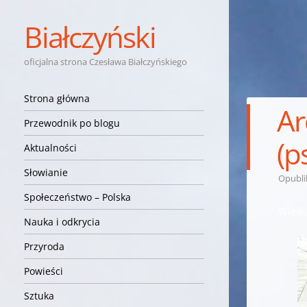
Białczyński
oficjalna strona Czesława Białczyńskiego
Nawigacja
Przejdź do treści
Strona główna
Ar
Przewodnik po blogu
(p
Aktualności
Słowianie
Opubl
Społeczeństwo – Polska
Wielk
Nauka i odkrycia
Przyroda
Powieści
Sztuka