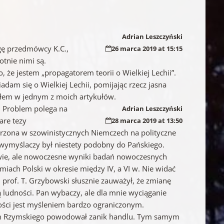
Adrian Leszczyński
agę przedmówcy K.C.,
26 marca 2019 at 15:15
otnie nimi są.
że jestem „propagatorem teorii o Wielkiej Lechii”.
am się o Wielkiej Lechii, pomijając rzecz jasna
iałem w jednym z moich artykułów.
e. Problem polega na
Adrian Leszczyński
are tezy
28 marca 2019 at 13:50
tworzona w szowinistycznych Niemczech na polityczne
 wymyślaczy był niestety podobny do Pańskiego.
awie, ale nowoczesne wyniki badań nowoczesnych
miach Polski w okresie między IV, a VI w. Nie widać
 prof. T. Grzybowski słusznie zauważył, że zmianę
ludności. Pan wybaczy, ale dla mnie wyciąganie
ości jest myśleniem bardzo ograniczonym.
ium Rzymskiego powodował zanik handlu. Tym samym