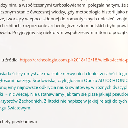
dzy nim, a współczesnymi turbosłowianami polegała na tym, że ś
iczonym stanie ówczesnej wiedzy, gdy metodologia historii jako n
ze, tworzący w epoce skłonnej do romantycznych uniesień, znaj
 o Lechitach, rozpoznanie archeologiczne ziem polskich było praw
owała. Przyjrzyjmy się niektórym współczesnym mitom o początka
 u źródła:
https://archeologia.com.pl/2018/12/18/wielka-lechia-
siada ścisły umysł ale ma słabe nerwy niech lepiej w całości teg
 głosami naszego Środowiska, czyli głosami Obozu AUTOCHTON
jonujemy najnowsze odkrycia nauki światowej, w różnych dyscyplin
ki – nic więcej. Nie ustanawiamy jak tam się pisze jakiejś pseud
sytetów Zachodnich. Z litości nie napiszę w jakiej relacji do ty
ngu Światowym.
achęty przykładowo