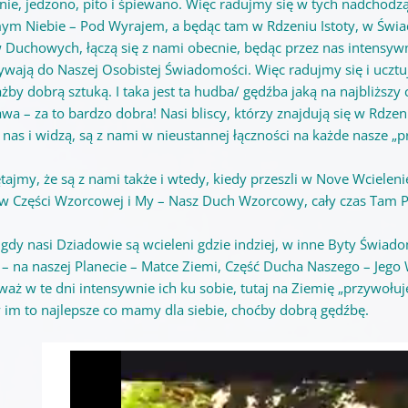
nie, jedzono, pito i śpiewano. Więc radujmy się w tych nadchodzą
ym Niebie – Pod Wyrajem, a będąc tam w Rdzeniu Istoty, w Świa
 Duchowych, łączą się z nami obecnie, będąc przez nas intensy
ywają do Naszej Osobistej Świadomości. Więc radujmy się i ucztuj
ażby dobrą sztuką. I taka jest ta hudba/ gędźba jaką na najbliżs
awa – za to bardzo dobra! Nasi bliscy, którzy znajdują się w Rdz
 nas i widzą, są z nami w nieustannej łączności na każde nasze „p
tajmy, że są z nami także i wtedy, kiedy przeszli w Nove Wcieleni
w Części Wzorcowej i My – Nasz Duch Wzorcowy, cały czas Tam P
 gdy nasi Dziadowie są wcieleni gdzie indziej, w inne Byty Świ
 – na naszej Planecie – Matce Ziemi, Część Ducha Naszego – Jego 
waż w te dni intensywnie ich ku sobie, tutaj na Ziemię „przywołu
 im to najlepsze co mamy dla siebie, choćby dobrą gędźbę.