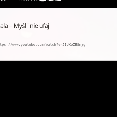
la – Myśl i nie ufaj
tps://www.youtube.com/watch?v=JIUKwZE8mjg