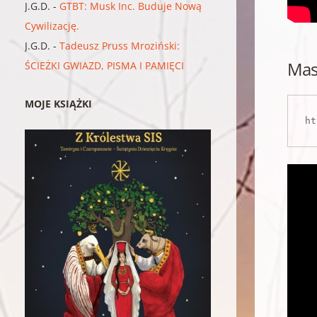
J.G.D.
-
GTBT: Musk Inc. Buduje Nową
Cywilizację.
J.G.D.
-
Tadeusz Pruss Mroziński:
Masa
ŚCIEŻKI GWIAZD, PISMA I PAMIĘCI
MOJE KSIĄŻKI
ht