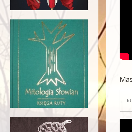
Mas
ht