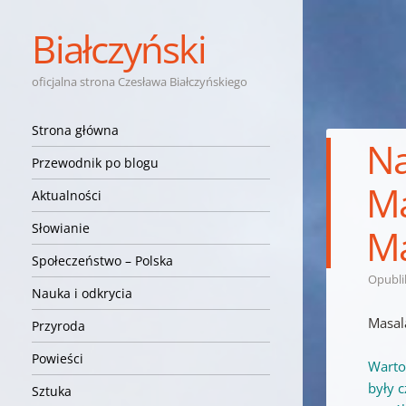
Białczyński
oficjalna strona Czesława Białczyńskiego
Nawigacja
Przejdź do treści
Strona główna
Na
Przewodnik po blogu
Ma
Aktualności
Słowianie
Ma
Społeczeństwo – Polska
Opubl
Nauka i odkrycia
Masal
Przyroda
Powieści
Warto
były 
Sztuka