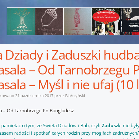
 Dziady i Zaduszki hudb
sala – Od Tarnobrzegu P
sala – Myśl i nie ufaj (10 
ikowano
31 października 2017
przez
Białczyński
a – Od Tarnobrzegu Po Bangladesz
 pamiętać o tym, że Święta Dziadów i Bab, czyli
Zadusz
ki nie by
czasem radości i spotkań całych rodzin przy mogiłach zadrużnyc