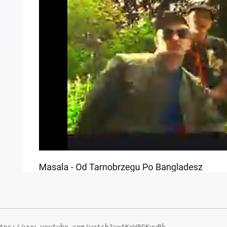
tps://www.youtube.com/watch?v=tKeW8GKvwRk