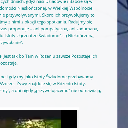
cych dniach, gdyż nasi Dziadowie i Babcie są w
domości Nieskończonej, w Wielkiej Wspólnocie
wnie przywoływanymi. Skoro ich przywołujemy to
my z nimi z okazji tego spotkania. Radujmy się
zy czas proponuję – ani pompatyczna, ani zadumana,
eniu Istoty złączeni ze Świadomością Niekończoną,
rzywołanie”.
e. Jest tak bo Tam w Rdzeniu zawsze Pozostaje Ich
ozostaje.
adome i gdy my jako Istoty Świadome przebywamy
Wzorzec Żywy znajduje się w Rdzeniu Istoty.
jemy”, a oni nigdy „przywołującemu” nie odmawiają,