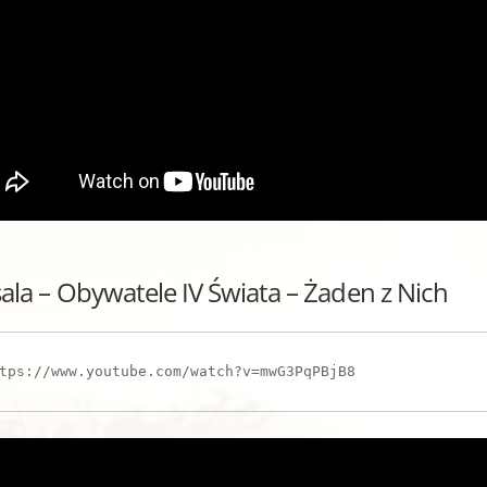
ala – Obywatele IV Świata – Żaden z Nich
tps://www.youtube.com/watch?v=mwG3PqPBjB8