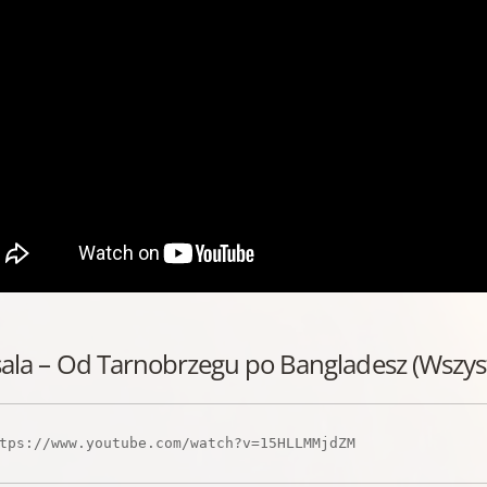
ala – Od Tarnobrzegu po Bangladesz (Wszys
tps://www.youtube.com/watch?v=15HLLMMjdZM