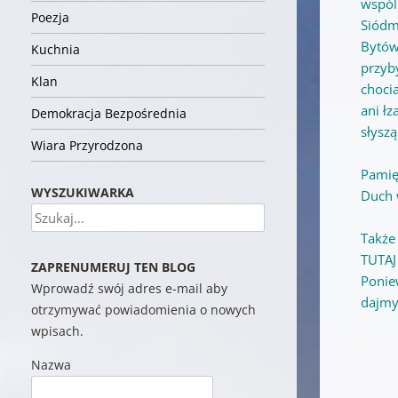
wspól
Poezja
Siódm
Bytów
Kuchnia
przyb
Klan
choci
ani łz
Demokracja Bezpośrednia
słyszą
Wiara Przyrodzona
Pamię
WYSZUKIWARKA
Duch 
Szukaj
Także
TUTAJ
ZAPRENUMERUJ TEN BLOG
Ponie
Wprowadź swój adres e-mail aby
dajmy
otrzymywać powiadomienia o nowych
wpisach.
Nazwa