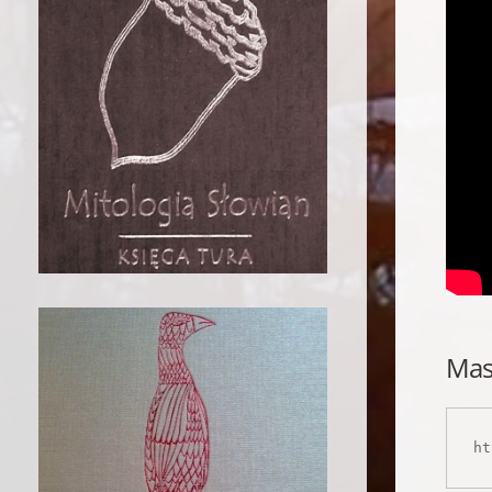
Mas
ht