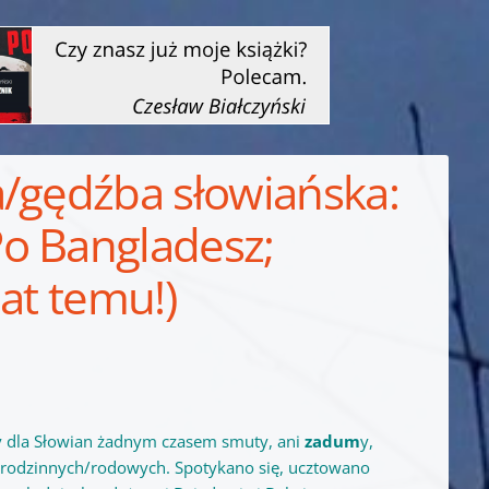
a/gędźba słowiańska:
o Bangladesz;
lat temu!)
ły dla Słowian żadnym czasem smuty, ani
zadum
y,
h/rodzinnych/rodowych. Spotykano się, ucztowano