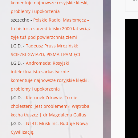
komentuje najnowsze rosyjskie klęski,
problemy i upokorzenia
szczecho
-
Polskie Radio: Masłomęcz –
tu historia sprzed blisko 2000 lat wciąż
żyje tuż pod powierzchnią ziemi
J.G.D.
-
Tadeusz Pruss Mroziński:
ŚCIEŻKI GWIAZD, PISMA I PAMIĘCI
J.G.D.
-
Andromeda: Rosyjski
intelektualista sarkastycznie
komentuje najnowsze rosyjskie klęski,
problemy i upokorzenia
J.G.D.
-
Kierunek Zdrowie: To nie
cholesterol jest problemem?! Wątroba
kocha tłuszcz | dr Magdalena Gallus
J.G.D.
-
GTBT: Musk Inc. Buduje Nową
Cywilizację.