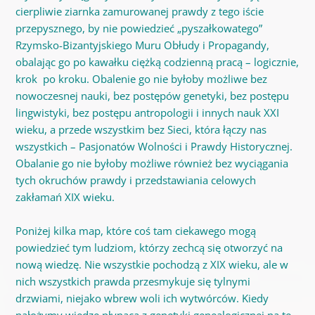
cierpliwie ziarnka zamurowanej prawdy z tego iście
przepysznego, by nie powiedzieć „pyszałkowatego”
Rzymsko-Bizantyjskiego Muru Obłudy i Propagandy,
obalając go po kawałku ciężką codzienną pracą – logicznie,
krok po kroku. Obalenie go nie byłoby możliwe bez
nowoczesnej nauki, bez postępów genetyki, bez postępu
lingwistyki, bez postępu antropologii i innych nauk XXI
wieku, a przede wszystkim bez Sieci, która łączy nas
wszystkich – Pasjonatów Wolności i Prawdy Historycznej.
Obalanie go nie byłoby możliwe również bez wyciągania
tych okruchów prawdy i przedstawiania celowych
zakłamań XIX wieku.
Poniżej kilka map, które coś tam ciekawego mogą
powiedzieć tym ludziom, którzy zechcą się otworzyć na
nową wiedzę. Nie wszystkie pochodzą z XIX wieku, ale w
nich wszystkich prawda przesmykuje się tylnymi
drzwiami, niejako wbrew woli ich wytwórców. Kiedy
nałożymy wiedzę płynącą z genetyki genealogicznej na te