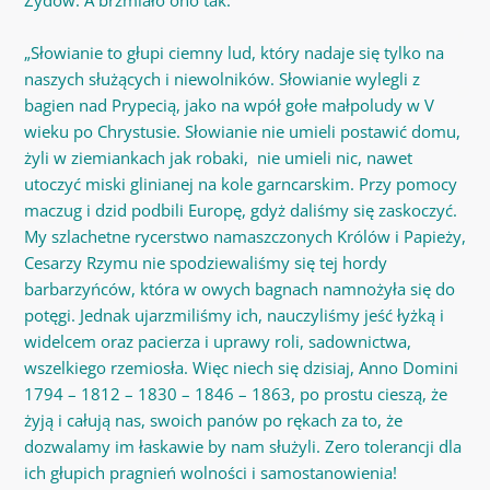
„Słowianie to głupi ciemny lud, który nadaje się tylko na
naszych służących i niewolników. Słowianie wylegli z
bagien nad Prypecią, jako na wpół gołe małpoludy w V
wieku po Chrystusie. Słowianie nie umieli postawić domu,
żyli w ziemiankach jak robaki, nie umieli nic, nawet
utoczyć miski glinianej na kole garncarskim. Przy pomocy
maczug i dzid podbili Europę, gdyż daliśmy się zaskoczyć.
My szlachetne rycerstwo namaszczonych Królów i Papieży,
Cesarzy Rzymu nie spodziewaliśmy się tej hordy
barbarzyńców, która w owych bagnach namnożyła się do
potęgi. Jednak ujarzmiliśmy ich, nauczyliśmy jeść łyżką i
widelcem oraz pacierza i uprawy roli, sadownictwa,
wszelkiego rzemiosła. Więc niech się dzisiaj, Anno Domini
1794 – 1812 – 1830 – 1846 – 1863, po prostu cieszą, że
żyją i całują nas, swoich panów po rękach za to, że
dozwalamy im łaskawie by nam służyli. Zero tolerancji dla
ich głupich pragnień wolności i samostanowienia!