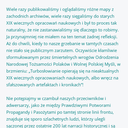
Wiele razy publikowaliśmy i oglądaliśmy różne mapy z
zachodnich archiwów, wiele razy sięgaliśmy do starych
XIX wiecznych opracowań naukowych i był to proces tak
naturalny, że nie zastanawialiśmy się dlaczego to robimy.
Ja przynajmniej nie miałem na ten temat żadnej refleksji.
Aż do chwili, kiedy to nasze grzebanie w tamtych czasach
nie stało się publicznym zarzutem. Oczywiście kłamliwie
sformułowanym przez śmiertelnych wrogów Odrodzenia
Narodowej Tożsamości Polaków i Wolnej Polskiej Myśli, w
brzmieniu: „Turbosłowianie opierają się na nieaktualnych
XIX wiecznych opracowaniach naukowych, albo wręcz na
sfałszowanych artefaktach i kronikach”!
Nie potępiajmy w czambuł naszych przeciwników i
adwersarzy, jako że między Prawdziwymi Potworami
Propagandy i Pasożytami po tamtej stronie linii frontu,
znajduje się sporo szlachetnych ludzi, którzy ulegli
sączonej przez ostatnie 200 lat narracji historycznej i są