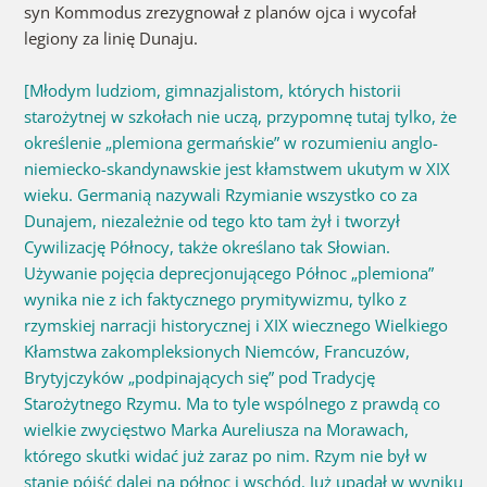
syn Kommodus zrezygnował z planów ojca i wycofał
legiony za linię Dunaju.
[Młodym ludziom, gimnazjalistom, których historii
starożytnej w szkołach nie uczą, przypomnę tutaj tylko, że
określenie „plemiona germańskie” w rozumieniu anglo-
niemiecko-skandynawskie jest kłamstwem ukutym w XIX
wieku. Germanią nazywali Rzymianie wszystko co za
Dunajem, niezależnie od tego kto tam żył i tworzył
Cywilizację Północy, także określano tak Słowian.
Używanie pojęcia deprecjonującego Północ „plemiona”
wynika nie z ich faktycznego prymitywizmu, tylko z
rzymskiej narracji historycznej i XIX wiecznego Wielkiego
Kłamstwa zakompleksionych Niemców, Francuzów,
Brytyjczyków „podpinających się” pod Tradycję
Starożytnego Rzymu. Ma to tyle wspólnego z prawdą co
wielkie zwycięstwo Marka Aureliusza na Morawach,
którego skutki widać już zaraz po nim. Rzym nie był w
stanie pójść dalej na północ i wschód. Już upadał w wyniku