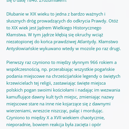
Dłubanie w XIX wieku to jedna z bardzo ważnych i
słusznych dróg prowadzących do odkrycia Prawdy. Otóż
to XIX wiek jest Jądrem Wielkiego Historycznego
Kłamstwa. W tym jądrze kłębią się okruchy wciąż
niezatopionej do końca prawdziwej Atlantydy. Kłamstwo
Antysłowiańskie wykuwano wtedy w mozole po raz drugi.
Pierwszy raz czyniono to między słynnym 966 rokiem a
współczesnością, np. przerabiając wszystkie pogańskie
podania miejscowe na chrześcijańskie legendy o świętych
krzewicielach tej religii, zastawiając święte miejsca
polskich pogan swoimi kościołami i nadając im wezwania
kamuflujące dawny kult tych miejsc, zmieniając nazwy
miejscowe stare na inne nie kojarzące się z dawnymi
wierzeniami, wreszcie niszcząc, paląc i mordując.
Czyniono to między X a XVII wiekiem chaotycznie,
nieporadnie, bowiem reakcja była zacięta i opór