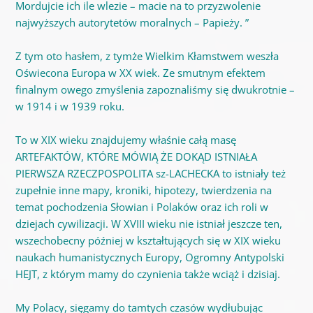
Mordujcie ich ile wlezie – macie na to przyzwolenie
najwyższych autorytetów moralnych – Papieży. ”
Z tym oto hasłem, z tymże Wielkim Kłamstwem weszła
Oświecona Europa w XX wiek. Ze smutnym efektem
finalnym owego zmyślenia zapoznaliśmy się dwukrotnie –
w 1914 i w 1939 roku.
To w XIX wieku znajdujemy właśnie całą masę
ARTEFAKTÓW, KTÓRE MÓWIĄ ŻE DOKĄD ISTNIAŁA
PIERWSZA RZECZPOSPOLITA sz-LACHECKA to istniały też
zupełnie inne mapy, kroniki, hipotezy, twierdzenia na
temat pochodzenia Słowian i Polaków oraz ich roli w
dziejach cywilizacji. W XVIII wieku nie istniał jeszcze ten,
wszechobecny później w kształtujących się w XIX wieku
naukach humanistycznych Europy, Ogromny Antypolski
HEJT, z którym mamy do czynienia także wciąż i dzisiaj.
My Polacy, sięgamy do tamtych czasów wydłubując