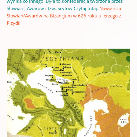
wynika co innego. Była to konfederacja tworzona przez
Słowian , Awarów i tzw. Scytów Czytaj tutaj:
Nawałnica
Słowian/Awarów na Bizancjum w 626 roku u Jerzego z
Pizydii