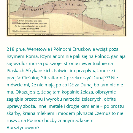
218 pn.e. Wenetowie i Północni Etruskowie wciąż poza
Rzymem-Romą. Rzymianom nie pali się na Północ, ganiają
się wzdłuż morza po swojej stronie i ewentualnie na
Piaskach Afrykańskich. Łatwiej im przepłynąć morze i
przejść Cieśninę Gibraltar niż przekroczyć Dunaj??? Nie
mówcie mi, że nie mają po co iść za Dunaj bo tam nic nie
ma. Okazuje się, że są tam kopalnie żelaza, olbrzymie
zagłębia przetopu i wyrobu narzędzi żelaznych, obfite
uprawy zboża, inne metale i drogie kamienie – po prostu
skarby, kraina mlekiem i miodem płynąca! Czemuż to nie
ruszyć na Północ choćby znanym Szlakiem
Bursztynowym?