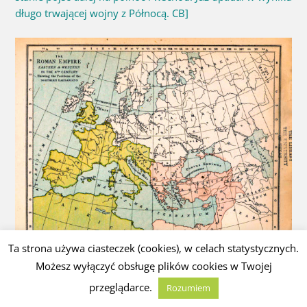
długo trwającej wojny z Północą. CB]
Ta strona używa ciasteczek (cookies), w celach statystycznych.
Możesz wyłączyć obsługę plików cookies w Twojej
Wreszcie przychodzi IV wiek n.e. Przez 200 lat na Północy
przeglądarce.
Rozumiem
nie widać żadnych postępów Imperium. To jest ta słynna