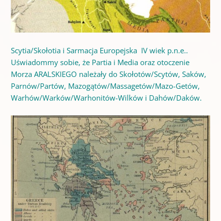
Scytia/Skołotia i Sarmacja Europejska IV wiek p.n.e..
Uświadommy sobie, że Partia i Media oraz otoczenie
Morza ARALSKIEGO należały do Skołotów/Scytów, Saków,
Parnów/Partów, Mazogątów/Massagetów/Mazo-Getów,
Warhów/Warków/Warhonitów-Wilków i Dahów/Daków.