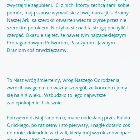
zwyczajnie zagubieni. Ci z nich, którzy zechcą sami sobie
pomóc, mają szansę wyrwać się z owej narracji. – Bramy
Naszej Arki są szeroko otwarte i wiedza płynie przez nie
szerokim potokiem. Nic tylko się nad tą strugą pochylić i
czerpać. Okazuje się też, że nawet tym najzacieklejszym
Propagandowym Potworom, Pasożytom i Jawnym
Draniom coś zawdzięczamy.
To Nasz wróg śmiertelny, wróg Naszego Odrodzenia,
zwrócił uwagę na ten ważny szczegół, że koncentrujemy
się na XIX wieku. Wzbudziło to jego najwyższe
zaniepokojenie. I słusznie.
Patrzyłem dzisiaj rano na tę mapę nadesłaną przez Rafała
Orlickiego, po raz setny i sto pierwszy, i nagle dotarło coś
do mnie, dokładnie w chwili, kiedy mój wzrok znów oparł
się o datę 1846. Zrozumiałem!