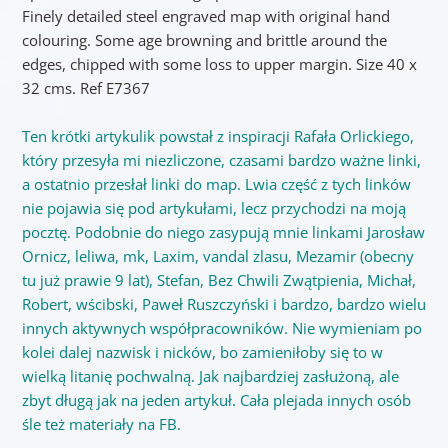
Finely detailed steel engraved map with original hand
colouring. Some age browning and brittle around the
edges, chipped with some loss to upper margin. Size 40 x
32 cms. Ref E7367
Ten krótki artykulik powstał z inspiracji Rafała Orlickiego,
który przesyła mi niezliczone, czasami bardzo ważne linki,
a ostatnio przesłał linki do map. Lwia część z tych linków
nie pojawia się pod artykułami, lecz przychodzi na moją
pocztę. Podobnie do niego zasypują mnie linkami Jarosław
Ornicz, leliwa, mk, Laxim, vandal zlasu, Mezamir (obecny
tu już prawie 9 lat), Stefan, Bez Chwili Zwątpienia, Michał,
Robert, wścibski, Paweł Ruszczyński i bardzo, bardzo wielu
innych aktywnych współpracowników. Nie wymieniam po
kolei dalej nazwisk i nicków, bo zamieniłoby się to w
wielką litanię pochwalną. Jak najbardziej zasłużoną, ale
zbyt długą jak na jeden artykuł. Cała plejada innych osób
śle też materiały na FB.