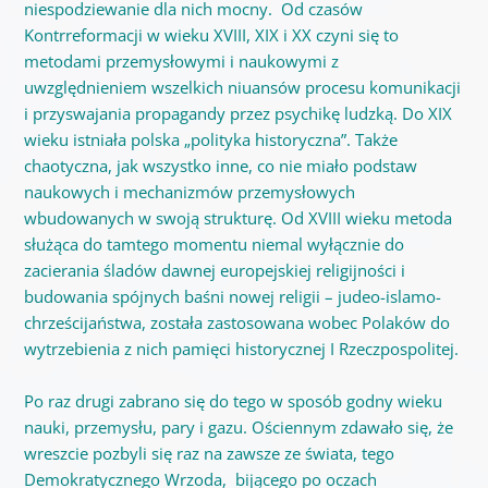
niespodziewanie dla nich mocny. Od czasów
Kontrreformacji w wieku XVIII, XIX i XX czyni się to
metodami przemysłowymi i naukowymi z
uwzględnieniem wszelkich niuansów procesu komunikacji
i przyswajania propagandy przez psychikę ludzką. Do XIX
wieku istniała polska „polityka historyczna”. Także
chaotyczna, jak wszystko inne, co nie miało podstaw
naukowych i mechanizmów przemysłowych
wbudowanych w swoją strukturę. Od XVIII wieku metoda
służąca do tamtego momentu niemal wyłącznie do
zacierania śladów dawnej europejskiej religijności i
budowania spójnych baśni nowej religii – judeo-islamo-
chrześcijaństwa, została zastosowana wobec Polaków do
wytrzebienia z nich pamięci historycznej I Rzeczpospolitej.
Po raz drugi zabrano się do tego w sposób godny wieku
nauki, przemysłu, pary i gazu. Ościennym zdawało się, że
wreszcie pozbyli się raz na zawsze ze świata, tego
Demokratycznego Wrzoda, bijącego po oczach