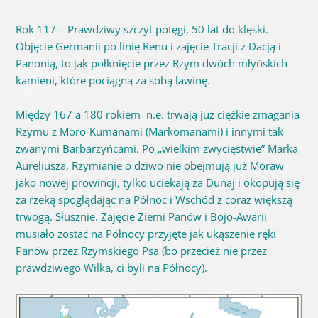
Rok 117 – Prawdziwy szczyt potęgi, 50 lat do klęski.
Objęcie Germanii po linię Renu i zajęcie Tracji z Dacją i
Panonią, to jak połknięcie przez Rzym dwóch młyńskich
kamieni, które pociągną za sobą lawinę.
Między 167 a 180 rokiem n.e. trwają już ciężkie zmagania
Rzymu z Moro-Kumanami (Markomanami) i innymi tak
zwanymi Barbarzyńcami. Po „wielkim zwycięstwie” Marka
Aureliusza, Rzymianie o dziwo nie obejmują już Moraw
jako nowej prowincji, tylko uciekają za Dunaj i okopują się
za rzeką spoglądając na Północ i Wschód z coraz większą
trwogą. Słusznie. Zajęcie Ziemi Panów i Bojo-Awarii
musiało zostać na Północy przyjęte jak ukąszenie ręki
Panów przez Rzymskiego Psa (bo przecież nie przez
prawdziwego Wilka, ci byli na Północy).