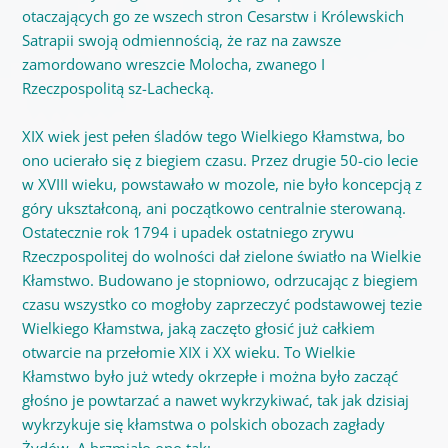
otaczających go ze wszech stron Cesarstw i Królewskich
Satrapii swoją odmiennością, że raz na zawsze
zamordowano wreszcie Molocha, zwanego I
Rzeczpospolitą sz-Lachecką.
XIX wiek jest pełen śladów tego Wielkiego Kłamstwa, bo
ono ucierało się z biegiem czasu. Przez drugie 50-cio lecie
w XVIII wieku, powstawało w mozole, nie było koncepcją z
góry ukształconą, ani początkowo centralnie sterowaną.
Ostatecznie rok 1794 i upadek ostatniego zrywu
Rzeczpospolitej do wolności dał zielone światło na Wielkie
Kłamstwo. Budowano je stopniowo, odrzucając z biegiem
czasu wszystko co mogłoby zaprzeczyć podstawowej tezie
Wielkiego Kłamstwa, jaką zaczęto głosić już całkiem
otwarcie na przełomie XIX i XX wieku. To Wielkie
Kłamstwo było już wtedy okrzepłe i można było zacząć
głośno je powtarzać a nawet wykrzykiwać, tak jak dzisiaj
wykrzykuje się kłamstwa o polskich obozach zagłady
Żydów. A brzmiało ono tak: