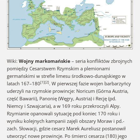
Wiki:
Wojny markomańskie
– seria konfliktów zbrojnych
pomiędzy Cesarstwem Rzymskim a plemionami
germańskimi w strefie limesu środkowo-dunajskiego w
[1]
[2]
latach 167–180
. W pierwszej fazie wojen barbarzyńcy
uderzyli na rzymskie prowincje: Noricum (Górna Austria,
część Bawarii), Panonię (Węgry, Austria) i Recję (pd.
Niemcy i Szwajcaria), a w 169 roku przekroczyli Alpy.
Rzymianie opanowali sytuację pod koniec 170 roku i
wyniku kolejnych kampanii zajęli obszary Moraw i pd.-
zach. Słowacji, gdzie cesarz Marek Aureliusz postanowił
utworzyć nowe prowincje. Po śmierci cesarza (180) jego