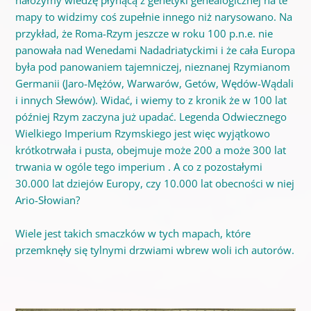
mapy to widzimy coś zupełnie innego niż narysowano. Na
przykład, że Roma-Rzym jeszcze w roku 100 p.n.e. nie
panowała nad Wenedami Nadadriatyckimi i że cała Europa
była pod panowaniem tajemniczej, nieznanej Rzymianom
Germanii (Jaro-Mężów, Warwarów, Getów, Wędów-Wądali
i innych Słewów). Widać, i wiemy to z kronik że w 100 lat
później Rzym zaczyna już upadać. Legenda Odwiecznego
Wielkiego Imperium Rzymskiego jest więc wyjątkowo
krótkotrwała i pusta, obejmuje może 200 a może 300 lat
trwania w ogóle tego imperium . A co z pozostałymi
30.000 lat dziejów Europy, czy 10.000 lat obecności w niej
Ario-Słowian?
Wiele jest takich smaczków w tych mapach, które
przemknęły się tylnymi drzwiami wbrew woli ich autorów.