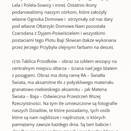
Lela i Polela-Sowicy i inne). Ostatnio ikony
podarowaliśmy naszym córkom, które założyły
własne Ogniska Domowe i otrzymały od nas dary
pod własne Ołtarzyki Domowe.Nam pozostała
Czarodana z Dyjem-Poświścielem i wszystkimi
postaciami tego Plotu Baji Słowian (także wykonana
przez Jerzego Przybyła olejnymi farbami na desce).
c) to Tablica Przodków – obraz za szkłem wiszący na
centralnym miejscu ołtarza – ściana nad jego blatem
z posągami. Obraz ma złotą ramę RA – Światła
Świata, ma aksamitne tło z połyskliwego materiału
granatowo-niebieskiego aksamitu – jak Materia
Świata – Baja – Odwieczna Przestrzeń Wszej
RzeczyIstności. Na tym tle umieszczone są fotografie
naszych Dziadów, te które posiadamy, tych osób
które są nam najbliższe i najdroższe, o których
pamiętamy zawsze każdego dnia. Są tam babcie i