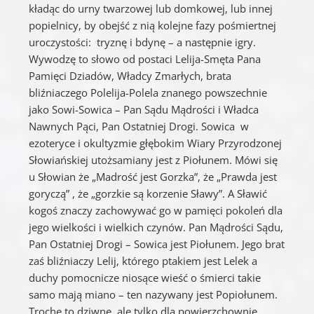
kładąc do urny twarzowej lub domkowej, lub innej
popielnicy, by obejść z nią kolejne fazy pośmiertnej
uroczystości: tryznę i bdynę – a następnie igry.
Wywodzę to słowo od postaci Lelija-Smęta Pana
Pamięci Dziadów, Władcy Zmarłych, brata
bliźniaczego Polelija-Polela znanego powszechnie
jako Sowi-Sowica – Pan Sądu Mądrości i Władca
Nawnych Pąci, Pan Ostatniej Drogi. Sowica w
ezoteryce i okultyzmie głębokim Wiary Przyrodzonej
Słowiańskiej utożsamiany jest z Piołunem. Mówi się
u Słowian że „Madrość jest Gorzka”, że „Prawda jest
goryczą” , że „gorzkie są korzenie Sławy”. A Sławić
kogoś znaczy zachowywać go w pamięci pokoleń dla
jego wielkości i wielkich czynów. Pan Mądrości Sądu,
Pan Ostatniej Drogi – Sowica jest Piołunem. Jego brat
zaś bliźniaczy Lelij, którego ptakiem jest Lelek a
duchy pomocnicze niosące wieść o śmierci takie
samo mają miano – ten nazywany jest Popiołunem.
Trochę to dziwne, ale tylko dla powierzchownie