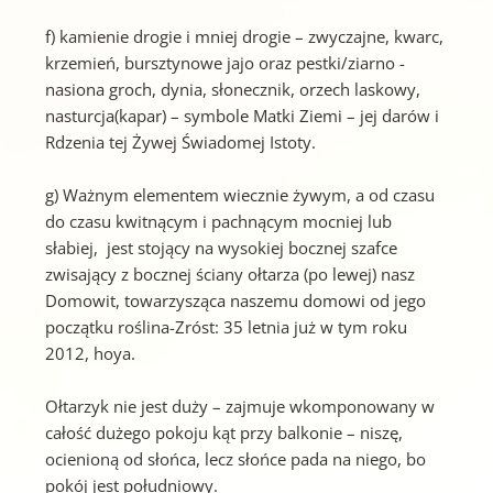
f) kamienie drogie i mniej drogie – zwyczajne, kwarc,
krzemień, bursztynowe jajo oraz pestki/ziarno -
nasiona groch, dynia, słonecznik, orzech laskowy,
nasturcja(kapar) – symbole Matki Ziemi – jej darów i
Rdzenia tej Żywej Świadomej Istoty.
g) Ważnym elementem wiecznie żywym, a od czasu
do czasu kwitnącym i pachnącym mocniej lub
słabiej, jest stojący na wysokiej bocznej szafce
zwisający z bocznej ściany ołtarza (po lewej) nasz
Domowit, towarzysząca naszemu domowi od jego
początku roślina-Zróst: 35 letnia już w tym roku
2012, hoya.
Ołtarzyk nie jest duży – zajmuje wkomponowany w
całość dużego pokoju kąt przy balkonie – niszę,
ocienioną od słońca, lecz słońce pada na niego, bo
pokój jest południowy.