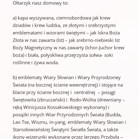
Ołtarzyk nasz domowy to:
a) kapa wyszywana, ciemnobordowa jak krew
dziadów i krew ludzka, ze złotymi i srebrzystymi
emblematami i wzorami świętymi – jak Iskra Boża
Złota w nas zawarta (Ist) – jak srebrno-niebieski Ist
Boży Magnetyczny w nas zawarty (Ichor-Juchor krew
boża) i biała, połyskliwa przejrzysta sołwa- soki
roślinne i żywa woda.
b) emblematy Wiary Słowian i Wiary Przyrodzoney
Świata (na bocznej ścianie wewnętrznej) i stojące na
blacie przy ścianie bocznej i centralnej – posągi
Świętowita (zbruczański) i Rodo-Wolita (drewniany –
ręką Winicjusza Kossakowskiego wykonany) i
posążki innych Wiar Przyrodzonych Świata (Budda,
Lao Tse, Wisznu, in-yang, emblematy Wiary Słowian i
Starosłowiańskiej Świątyni Światła Świata, a także
ikony-wizerunki wykonane przez Jerzego Przybyła –