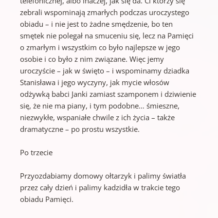
telefonicznej, albo inaczej, jak się da. Ci którzy się
zebrali wspominają zmarłych podczas uroczystego
obiadu – i nie jest to żadne smędzenie, bo ten
smętek nie polegał na smuceniu się, lecz na Pamięci
o zmarłym i wszystkim co było najlepsze w jego
osobie i co było z nim związane. Więc jemy
uroczyście – jak w święto – i wspominamy dziadka
Stanisława i jego wyczyny, jak mycie włosów
odżywką babci Janki zamiast szamponem i dziwienie
się, że nie ma piany, i tym podobne… śmieszne,
niezwykłe, wspaniałe chwile z ich życia – także
dramatyczne – po prostu wszystkie.
Po trzecie
Przyozdabiamy domowy ołtarzyk i palimy światła
przez cały dzień i palimy kadzidła w trakcie tego
obiadu Pamięci.