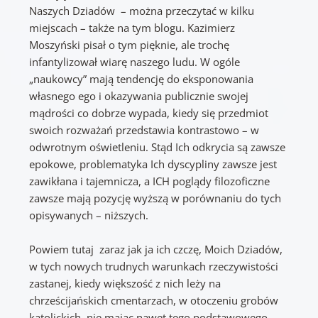
Naszych Dziadów – można przeczytać w kilku
miejscach – także na tym blogu. Kazimierz
Moszyński pisał o tym pięknie, ale trochę
infantylizował wiarę naszego ludu. W ogóle
„naukowcy” mają tendencję do eksponowania
własnego ego i okazywania publicznie swojej
mądrości co dobrze wypada, kiedy się przedmiot
swoich rozważań przedstawia kontrastowo – w
odwrotnym oświetleniu. Stąd Ich odkrycia są zawsze
epokowe, problematyka Ich dyscypliny zawsze jest
zawikłana i tajemnicza, a ICH poglądy filozoficzne
zawsze mają pozycję wyższą w porównaniu do tych
opisywanych – niższych.
Powiem tutaj zaraz jak ja ich czczę, Moich Dziadów,
w tych nowych trudnych warunkach rzeczywistości
zastanej, kiedy większość z nich leży na
chrześcijańskich cmentarzach, w otoczeniu grobów
katolickich, nie mając nawet tego podstawowego