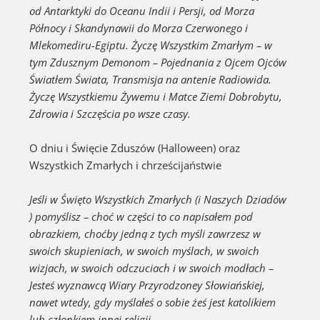
od Antarktyki do Oceanu Indii i Persji, od Morza
Północy i Skandynawii do Morza Czerwonego i
Mlekomediru-Egiptu. Życzę Wszystkim Zmarłym – w
tym Zdusznym Demonom – Pojednania z Ojcem Ojców
Światłem Świata, Transmisja na antenie Radiowida.
Życzę Wszystkiemu Żywemu i Matce Ziemi Dobrobytu,
Zdrowia i Szczęścia po wsze czasy.
O dniu i Święcie Zduszów (Halloween) oraz
Wszystkich Zmarłych i chrześcijaństwie
Jeśli w Święto Wszystkich Zmarłych (i Naszych Dziadów
) pomyślisz – choć w części to co napisałem pod
obrazkiem, choćby jedną z tych myśli zawrzesz w
swoich skupieniach, w swoich myślach, w swoich
wizjach, w swoich odczuciach i w swoich modłach –
Jesteś wyznawcą Wiary Przyrodzoney Słowiańskiej,
nawet wtedy, gdy myślałeś o sobie żeś jest katolikiem
lub członkiem innej religii.