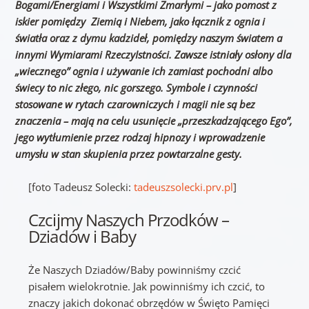
Bogami/Energiami i Wszystkimi Zmarłymi
– jako pomost z
iskier pomiędzy Ziemią i Niebem, jako
łącznik z ognia i
światła oraz z dymu kadzideł, pomiędzy naszym światem a
innymi Wymiarami RzeczyIstności.
Zawsze istniały osłony dla
„wiecznego” ognia i używanie ich zamiast pochodni albo
świecy
to nic złego, nic gorszego. Symbole i czynności
stosowane w rytach czarowniczych i magii nie są bez
znaczenia – mają na celu usunięcie „przeszkadzającego Ego”,
jego wytłumienie przez rodzaj hipnozy i wprowadzenie
umysłu w stan skupienia przez powtarzalne gesty.
[foto Tadeusz Solecki:
tadeuszsolecki.prv.pl
]
Czcijmy Naszych Przodków –
Dziadów i Baby
Że Naszych Dziadów/Baby powinniśmy czcić
pisałem wielokrotnie. Jak powinniśmy ich czcić, to
znaczy jakich dokonać obrzędów w Święto Pamięci