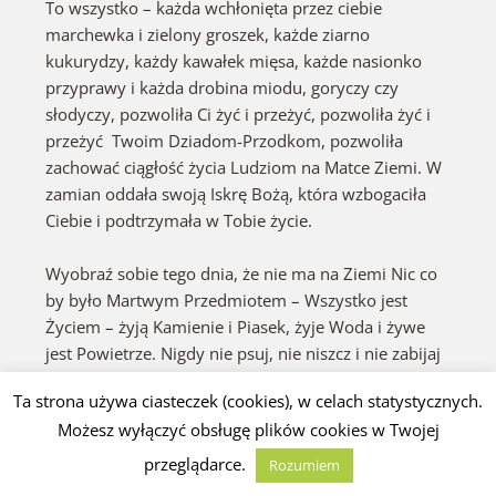
To wszystko – każda wchłonięta przez ciebie
marchewka i zielony groszek, każde ziarno
kukurydzy, każdy kawałek mięsa, każde nasionko
przyprawy i każda drobina miodu, goryczy czy
słodyczy, pozwoliła Ci żyć i przeżyć, pozwoliła żyć i
przeżyć Twoim Dziadom-Przodkom, pozwoliła
zachować ciągłość życia Ludziom na Matce Ziemi. W
zamian oddała swoją Iskrę Bożą, która wzbogaciła
Ciebie i podtrzymała w Tobie życie.
Wyobraź sobie tego dnia, że nie ma na Ziemi Nic co
by było Martwym Przedmiotem – Wszystko jest
Życiem – żyją Kamienie i Piasek, żyje Woda i żywe
jest Powietrze. Nigdy nie psuj, nie niszcz i nie zabijaj
bez potrzeby niczego żywego. Zawsze dziękuj
Ta strona używa ciasteczek (cookies), w celach statystycznych.
wszemu żywemu co posłużyło ci do zbudowania
Możesz wyłączyć obsługę plików cookies w Twojej
Ciebie i Twego Domu na Matce Ziemi – za Dar, za
Ofiarę jaką złożyło ze swojego Osobowego Bytu i
przeglądarce.
Rozumiem
Istnienia.
Oto prawdziwy Szacunek dla Zmarłych.