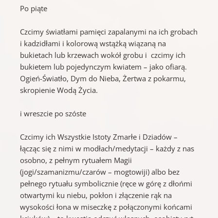
Po piąte
Czcimy światłami pamięci zapalanymi na ich grobach
i kadzidłami i kolorową wstążką wiązaną na
bukietach lub krzewach wokół grobu i czcimy ich
bukietem lub pojedynczym kwiatem – jako ofiarą.
Ogień-Światło, Dym do Nieba, Żertwa z pokarmu,
skropienie Wodą Życia.
i wreszcie po szóste
Czcimy ich Wszystkie Istoty Zmarłe i Dziadów –
łącząc się z nimi w modłach/medytacji – każdy z nas
osobno, z pełnym rytuałem Magii
(jogi/szamanizmu/czarów – mogtowiji) albo bez
pełnego rytuału symbolicznie (ręce w górę z dłońmi
otwartymi ku niebu, pokłon i złączenie rąk na
wysokości łona w miseczkę z połączonymi końcami