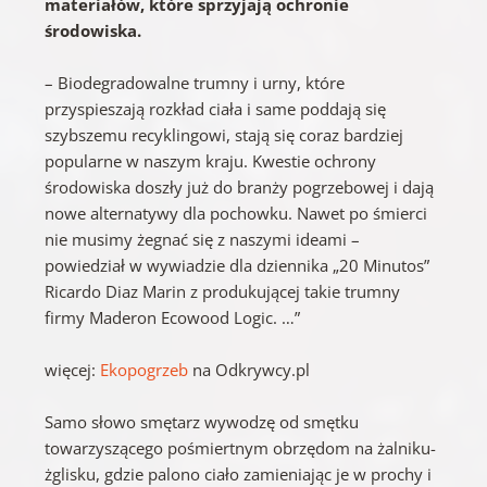
materiałów, które sprzyjają ochronie
środowiska.
– Biodegradowalne trumny i urny, które
przyspieszają rozkład ciała i same poddają się
szybszemu recyklingowi, stają się coraz bardziej
popularne w naszym kraju. Kwestie ochrony
środowiska doszły już do branży pogrzebowej i dają
nowe alternatywy dla pochowku. Nawet po śmierci
nie musimy żegnać się z naszymi ideami –
powiedział w wywiadzie dla dziennika „20 Minutos”
Ricardo Diaz Marin z produkującej takie trumny
firmy Maderon Ecowood Logic. …”
więcej:
Ekopogrzeb
na Odkrywcy.pl
Samo słowo smętarz wywodzę od smętku
towarzyszącego pośmiertnym obrzędom na żalniku-
żglisku, gdzie palono ciało zamieniając je w prochy i