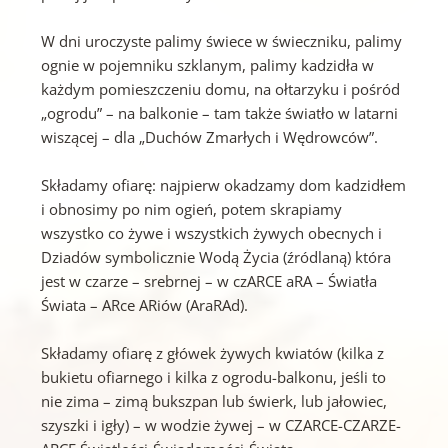
W dni uroczyste palimy świece w świeczniku, palimy
ognie w pojemniku szklanym, palimy kadzidła w
każdym pomieszczeniu domu, na ołtarzyku i pośród
„ogrodu” – na balkonie – tam także światło w latarni
wiszącej – dla „Duchów Zmarłych i Wędrowców”.
Składamy ofiarę: najpierw okadzamy dom kadzidłem
i obnosimy po nim ogień, potem skrapiamy
wszystko co żywe i wszystkich żywych obecnych i
Dziadów symbolicznie Wodą Życia (źródlaną) która
jest w czarze – srebrnej – w czARCE aRA – Światła
Świata – ARce ARiów (AraRAd).
Składamy ofiarę z główek żywych kwiatów (kilka z
bukietu ofiarnego i kilka z ogrodu-balkonu, jeśli to
nie zima – zimą bukszpan lub świerk, lub jałowiec,
szyszki i igły) – w wodzie żywej – w CZARCE-CZARZE-