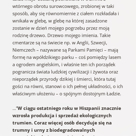
wtórnego obrotu surowcowego, zrobionej w taki
sposób, aby się równomiernie z ciałem rozkładała i
wnikała w glebę, w glebę na której zasadzone
zostanie w dzień mojego pogrzebu przez moją
rodzinę drzewo. Drzewo mojego imienia. Takie
cmentarze są na świecie np. w Anglii, Szwecji,
Niemczech – nazywane są Parkami Pamięci – mają
formę na wpółdzikiego parku – coś pomiędzy lasem
a ogrodem angielskim, i właśnie ten ich porządek
pogranicza świata ludzkiej cywilizacji i żywota oraz
nieporządek przyrody dzikiej i śmierci, która tutaj
gości na równi, stanowi o ich pełnej układności, o ich
właściwym ułożeniu – o spójnym dostojnym Ładzie.
…”
W ciągu ostatniego roku w Hiszpanii znacznie
wzrosła produkcja i sprzedaż ekologicznych
trumien. Coraz więcej osób decyduje się na
trumny i urny z biodegradowalnych