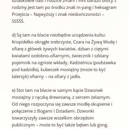
dziadkowie nasi i rodzice zmarli i inni bardzo bliscy z
rodziny.Jest tam po środku znak in-yang i heksagram
Przejścia – Najwyższy i znak nieskończoności –
SSŚŚŚ.
d) Są tam na blacie niezbędne urządzenia kultu:
Kropidełko okrągłe srebrzyste, Czara na Żywą Wodę i
ofiarę z główek żywych kwiatów, dzban z ciętymi
kwiatami ozdobno-ofiarnymi, świecznik i szklany
pojemnik na ogniste wkłady, Kadzielnica (podstawka
pod kadzidła), kubeczek mosiężny (może to być
talerzyk) ofiarny – na ofiary z jadła.
e) Stoi tam na blacie w samym kącie Dzwonek
mosiężny z rączką drewnianą, z sercem żelaznym.
Od niego rozpoczyna się zawsze modłę-skupienie i
połączenie z Bogami i Dziadami. Dzwonki
towarzyszyły zawsze wszelkim obrzędom
publicznym – może to być także bęben lub gong.