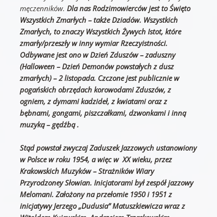
męczenników.
Dla nas Rodzimowierców jest to Święto
Wszystkich Zmarłych – także Dziadów. Wszystkich
Zmarłych, to znaczy Wszystkich Żywych Istot, które
zmarły/przeszły w inny wymiar Rzeczyistności.
Odbywane jest ono w Dzień Zduszów – zaduszny
(Halloween – Dzień Demonów powstałych z dusz
zmarłych) – 2 listopada. Czczone jest publicznie w
pogańskich obrzędach korowodami Zduszów, z
ogniem, z dymami kadzideł, z kwiatami oraz z
bębnami, gongami, piszczałkami, dzwonkami i inną
muzyką – gędźbą .
Stąd powstał zwyczaj Zaduszek Jazzowych ustanowiony
w Polsce w roku 1954, a więc w XX wieku, przez
Krakowskich Muzyków – Strażników Wiary
Przyrodzoney Słowian. Inicjatorami był zespół jazzowy
Melomani. Założony na przełomie 1950 i 1951 z
inicjatywy Jerzego „Dudusia” Matuszkiewicza wraz z