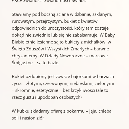
ARCE Światłości-Świadomości-Świata.
Stawiamy pod boczną ścianą w dzbanie, szklanym,
rurowatym, przejrzystym, bukiet z kwiatów
odpowiednich do uroczystości, który tam zostaje
dokąd nie zwiędnie lub się nie zabalsamuje. W Baby
Biabioletnie Jesienne są to bukiety z michałków, w
Święto Zduszów i Wszystkich Zmarłych – barwne
chryzantemy. W Dziady Noworoczne – marcowe
Śmigustne – są to bazie.
Bukiet ozdobiony jest zawsze bajorkami w barwach
życia – złotymi, czerwonymi, niebieskimi, zielonymi
– skromnie, estetycznie – bez krzykliwości (ale to
rzecz gustu i upodobań osobistych).
W kubku składamy ofiarę z pokarmu – Jaja, chleba,
soli i nasion ziół.