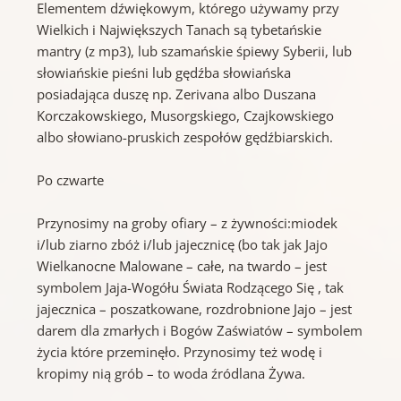
Elementem dźwiękowym, którego używamy przy
Wielkich i Największych Tanach są tybetańskie
mantry (z mp3), lub szamańskie śpiewy Syberii, lub
słowiańskie pieśni lub gędźba słowiańska
posiadająca duszę np. Zerivana albo Duszana
Korczakowskiego, Musorgskiego, Czajkowskiego
albo słowiano-pruskich zespołów gędźbiarskich.
Po czwarte
Przynosimy na groby ofiary – z żywności:miodek
i/lub ziarno zbóż i/lub jajecznicę (bo tak jak Jajo
Wielkanocne Malowane – całe, na twardo – jest
symbolem Jaja-Wogółu Świata Rodzącego Się , tak
jajecznica – poszatkowane, rozdrobnione Jajo – jest
darem dla zmarłych i Bogów Zaświatów – symbolem
życia które przeminęło. Przynosimy też wodę i
kropimy nią grób – to woda źródlana Żywa.