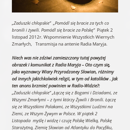
„Zaduszki chłopskie”
„Pomódl się bracie za tych co
bronili i żywili. Pomódl się bracie za Polskę”
Piątek 2
listopad 2012r. Wspomnienie Wszystkich Wiernych
Zmarłych, Transmisja na antenie Radia Maryja.
Niech was nie zdziwi zamieszczony tutaj powyżej
obrazek i komunikat z Radia Maryja – Oto czym się,
jako wyznawcy Wiary Przyrodzoney Słowian, różnimy
od innych jakichkolwiek religii, w tym od katolików . Jak
ten anons brzmieć powinien w Radio-Widzie?:
„Zaduszki chłopskie” „Łączę się z Bogami i Dziadami, ze
Wszymi Zmarłymi – z tymi którzy Żywili i Bronili. Łączę
się ze Wszystkimi Polakami, ze Wszystkimi Ludźmi na
Ziemi, ze Wszym Żywym w Polsce. W piątek 2
Listopada myślę i widzę i czuję Polskę Wielką, Polskę
Starożytną, Ziemię Słowian od Atlantyku do Pacyfiku,