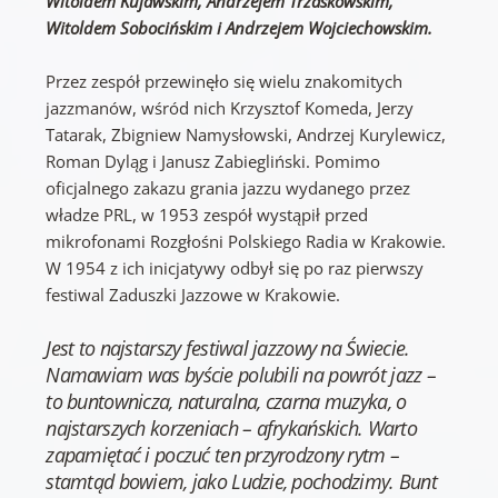
Witoldem Kujawskim, Andrzejem Trzaskowskim,
Witoldem Sobocińskim i Andrzejem Wojciechowskim.
Przez zespół przewinęło się wielu znakomitych
jazzmanów, wśród nich Krzysztof Komeda, Jerzy
Tatarak, Zbigniew Namysłowski, Andrzej Kurylewicz,
Roman Dyląg i Janusz Zabiegliński. Pomimo
oficjalnego zakazu grania jazzu wydanego przez
władze PRL, w 1953 zespół wystąpił przed
mikrofonami Rozgłośni Polskiego Radia w Krakowie.
W 1954 z ich inicjatywy odbył się po raz pierwszy
festiwal Zaduszki Jazzowe w Krakowie.
Jest to najstarszy festiwal jazzowy na Świecie.
Namawiam was byście polubili na powrót jazz –
to buntownicza, naturalna, czarna muzyka, o
najstarszych korzeniach – afrykańskich. Warto
zapamiętać i poczuć ten przyrodzony rytm –
stamtąd bowiem, jako Ludzie, pochodzimy. Bunt