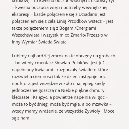
kciuków) – to kwestia odczuć własnych, osobisty ryt
– kwestia odczucia więzi i potrzeby wewnętrznej
ekspresji – każde połączenie się z Dziadami jest
połączeniem się z całą Linią Przodków wstecz – jest
także połączeniem się z Bogami/Energiami
Wszechświata i wszystkim co Zmarło/Przeszło w
Inny Wymiar Światła Świata.
Lubimy najbardziej zmrok na te obrzędy na grobach
– bo wtedy cmentarz Słowian-Polaków jest już
napełniony kwiatami i rozgorzały światłem które
rozświetla ciemności tak że dzień zastępuje noc –
noc która jest wszędzie w koło i najlepiej, kiedy
jednocześnie goszczą na Niebie piękne chmury
kłębiaste i Księżyc, a powietrze napełnia wilgoć –
może to być śnieg, może być mgła, albo mżawka –
wtedy mamy wrażenie, że wszystkie Żywioły i Moce
są z nami.