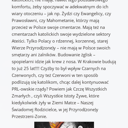
komfortu, żeby spoczywać w adekwatnym do ich
wiary otoczeniu – jak np. Żydzi czy Ewangelicy, czy
Prawosławni, czy Mahometanie, którzy mają
przecież w Polsce swoje cmentarze. Mają też na
cmentarzach katolickich swoje wydzielone sektory
Ateiści. Tylko Polacy o rdzennej, korzennej, starej
Wierze Przyrod(zone)y – nie mają w Polsce swoich
smętarzy ani żalników. Budowanie żglisk –
spopielarni idzie jak krew z nosa. W Krakowie budują
to już 25 lat!!!! Czyżby to był wpływ Czarnych na
Czerwonych, czy też Czerwoni w ten sposób
podlizują się katolikom, chcąc dalej kontynuować
PRL-owskie rządy? Powiem jak Czczę Wszystkich
Zmarłych , czyli Wszystkie Istoty Żywe, które
kiedykolwiek żyły w Ziemi Matce – Naszej
Świadomej Rodzicielce, w jej Przyrod(zone)y
Przestrzeni-Zonie.