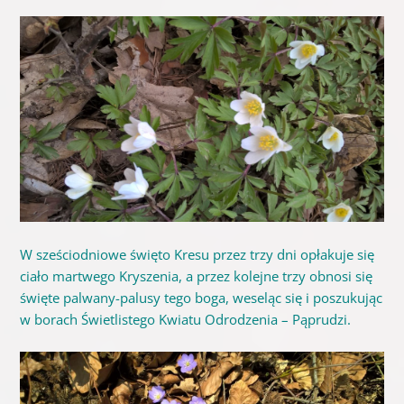
W sześciodniowe święto Kresu przez trzy dni opłakuje się
ciało martwego Kryszenia, a przez kolejne trzy obnosi się
święte palwany-palusy tego boga, weseląc się i poszukując
w borach Świetlistego Kwiatu Odrodzenia – Pąprudzi.