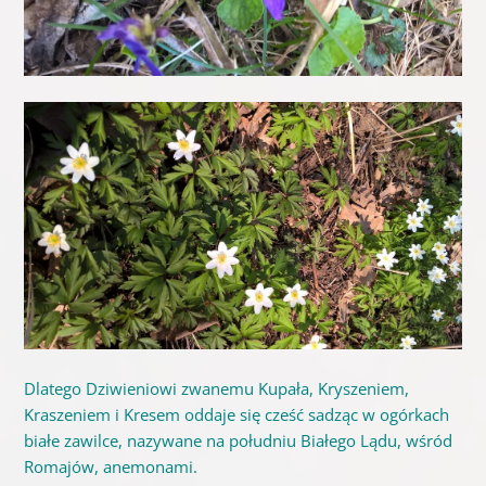
Dlatego Dziwieniowi zwanemu Kupała, Kryszeniem,
Kraszeniem i Kresem oddaje się cześć sadząc w ogórkach
białe zawilce, nazywane na południu Białego Lądu, wśród
Romajów, anemonami.