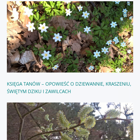
KSIĘGA TANÓW – OPOWIEŚĆ O DZIEWANNIE, KRASZENIU,
ŚWIĘTYM DZIKU I ZAWILCACH