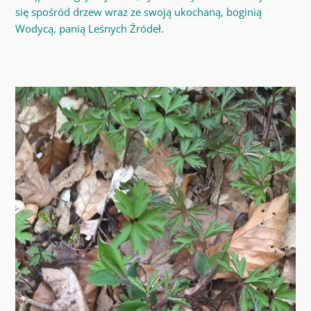
się spośród drzew wraz ze swoją ukochaną, boginią
Wodycą, panią Leśnych Źródeł.