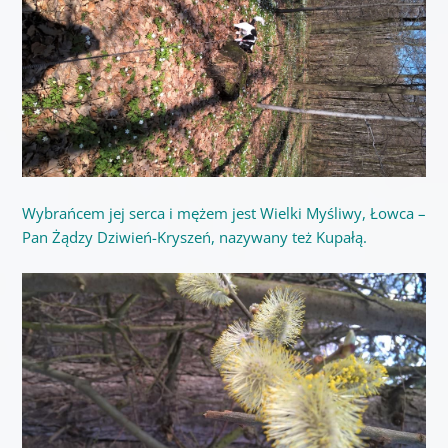
Wybrańcem jej serca i mężem jest Wielki Myśliwy, Łowca –
Pan Żądzy Dziwień-Kryszeń, nazywany też Kupałą.