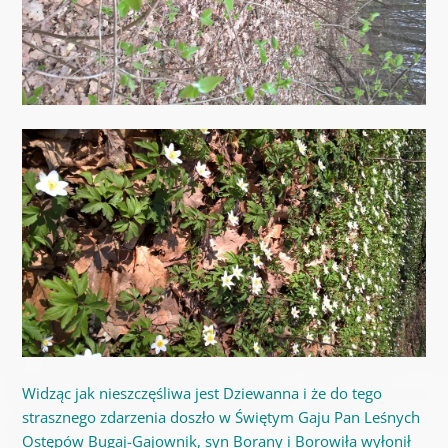
Widząc jak nieszczęśliwa jest Dziewanna i że do tego
strasznego zdarzenia doszło w Świętym Gaju Pan Leśnych
Ostępów Bugaj-Gajownik, syn Borany i Borowiła wyłonił