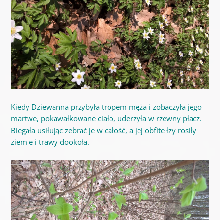
Kiedy Dziewanna przybyła tropem męża i zobaczyła jego
martwe, pokawałkowane ciało, uderzyła w rzewny płacz.
Biegała usiłując zebrać je w całość, a jej obfite łzy rosiły
ziemie i trawy dookoła.