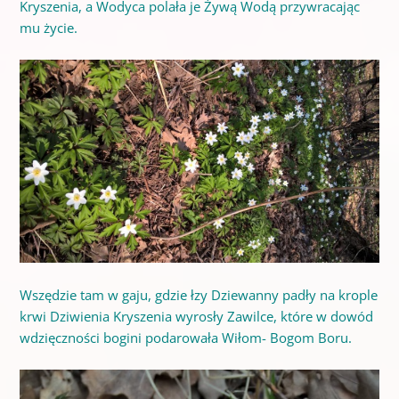
Kryszenia, a Wodyca polała je Żywą Wodą przywracając
mu życie.
Wszędzie tam w gaju, gdzie łzy Dziewanny padły na krople
krwi Dziwienia Kryszenia wyrosły Zawilce, które w dowód
wdzięczności bogini podarowała Wiłom- Bogom Boru.