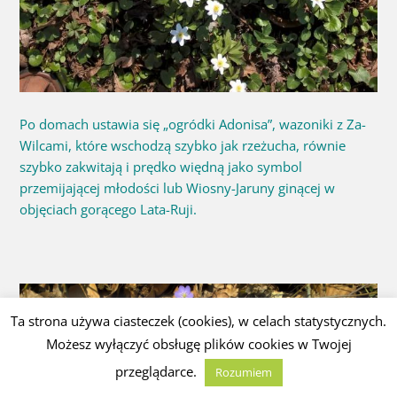
Po domach ustawia się „ogródki Adonisa”, wazoniki z Za-
Wilcami, które wschodzą szybko jak rzeżucha, równie
szybko zakwitają i prędko więdną ­jako symbol
przemijającej młodości lub Wiosny-Jaruny ginącej w
objęciach gorącego Lata-Ruji.
Ta strona używa ciasteczek (cookies), w celach statystycznych.
Możesz wyłączyć obsługę plików cookies w Twojej
przeglądarce.
Rozumiem