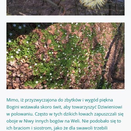
Mimo, iż przyzwyczajona do zbytków i wygód piękna
Bogini wstawała skoro świt, aby towarzyszyć Dziwieniowi
w polowaniu. Często w tych dzikich łowach zapuszczali się
oboje w Niwy innych bogów na Weli. Nie podobało się to
ich braciom i siostrom, jako że dla swawoli trzebili