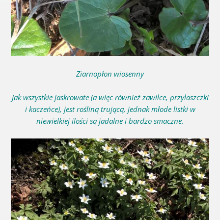
Ziarnopłon wiosenny
Jak wszystkie jaskrowate (a więc również zawilce, przylaszczki
i kaczeńce), jest rośliną trującą, jednak młode listki w
niewielkiej ilości są jadalne i bardzo smaczne.