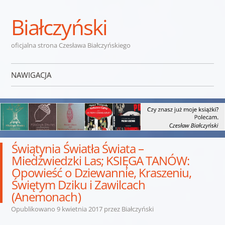
Białczyński
oficjalna strona Czesława Białczyńskiego
NAWIGACJA
Przejdź do treści
Świątynia Światła Świata –
Miedźwiedzki Las; KSIĘGA TANÓW:
Opowieść o Dziewannie, Kraszeniu,
Świętym Dziku i Zawilcach
(Anemonach)
Opublikowano
9 kwietnia 2017
przez
Białczyński