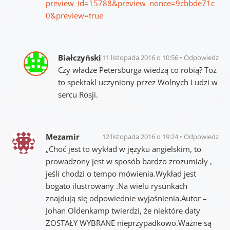
preview_id=15788&preview_nonce=9cbbde71c
0&preview=true
Białczyński
11 listopada 2016 o 10:56
Odpowiedz
Czy władze Petersburga wiedzą co robią? Toż
to spektakl uczyniony przez Wolnych Ludzi w
sercu Rosji.
Mezamir
12 listopada 2016 o 19:24
Odpowiedz
„Choć jest to wykład w języku angielskim, to
prowadzony jest w sposób bardzo zrozumiały ,
jeśli chodzi o tempo mówienia.Wykład jest
bogato ilustrowany .Na wielu rysunkach
znajdują się odpowiednie wyjaśnienia.Autor –
Johan Oldenkamp twierdzi, że niektóre daty
ZOSTAŁY WYBRANE nieprzypadkowo.Ważne są