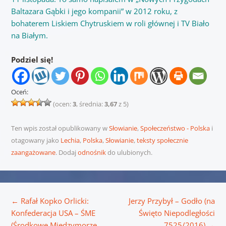
Baltazara Gąbki i jego kompanii” w 2012 roku, z
bohaterem Liskiem Chytruskiem w roli głównej i TV Biało
na Białym.
Podziel się!
Oceń:
(ocen:
3
, średnia:
3,67
z 5)
Ten wpis został opublikowany w
Słowianie
,
Społeczeństwo - Polska
i
otagowany jako
Lechia
,
Polska
,
Słowianie
,
teksty społecznie
zaangażowane
. Dodaj
odnośnik
do ulubionych.
Nawigacja wpisu
←
Rafał Kopko Orlicki:
Jerzy Przybył – Godło (na
Konfederacja USA – ŚME
Święto Niepodległości
(Środkowe Międzymorze
7525/2016)
→