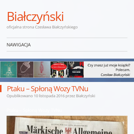
Białczyński
oficjalna strona Czesława Białczyńskiego
NAWIGACJA
Przejdź do treści
Ptaku – Spłoną Wozy TVNu
Opublikowano
10 listopada 2016
przez
Białczyński
Ptaku – Spłoną Wozy TVNu