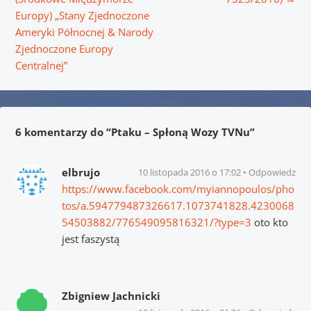
Europy) „Stany Zjednoczone
Ameryki Północnej & Narody
Zjednoczone Europy
Centralnej”
6 komentarzy do “
Ptaku – Spłoną Wozy TVNu
”
elbrujo
10 listopada 2016 o 17:02
Odpowiedz
https://www.facebook.com/myiannopoulos/pho
tos/a.594779487326617.1073741828.4230068
54503882/776549095816321/?type=3
oto kto
jest faszystą
Zbigniew Jachnicki