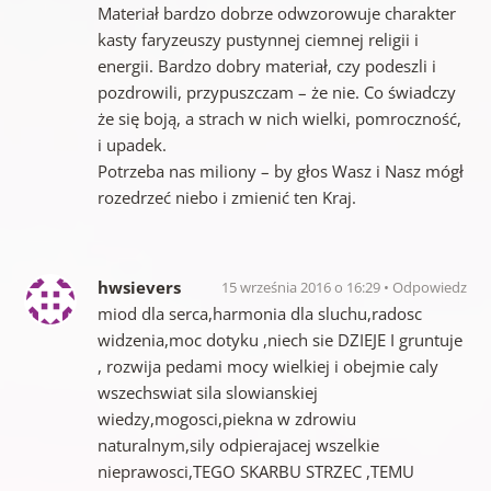
Materiał bardzo dobrze odwzorowuje charakter
kasty faryzeuszy pustynnej ciemnej religii i
energii. Bardzo dobry materiał, czy podeszli i
pozdrowili, przypuszczam – że nie. Co świadczy
że się boją, a strach w nich wielki, pomroczność,
i upadek.
Potrzeba nas miliony – by głos Wasz i Nasz mógł
rozedrzeć niebo i zmienić ten Kraj.
hwsievers
15 września 2016 o 16:29
Odpowiedz
miod dla serca,harmonia dla sluchu,radosc
widzenia,moc dotyku ,niech sie DZIEJE I gruntuje
, rozwija pedami mocy wielkiej i obejmie caly
wszechswiat sila slowianskiej
wiedzy,mogosci,piekna w zdrowiu
naturalnym,sily odpierajacej wszelkie
nieprawosci,TEGO SKARBU STRZEC ,TEMU