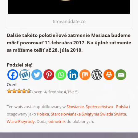
timeanddate.co
Ďalšie takéto polotieňové zatmenie Mesiaca budeme
môcť pozorovať 11.februára 2017. Na úplné zatmenie
sa môžeme tešiť až 28. júla 2018.
Podziel się!
Oceń:
(ocen:
4
, średnia:
4,75
z 5)
Ten wpis został opublikowany w
Słowianie
,
Społeczeństwo - Polska
i
otagowany jako
Polska
,
Starosłowiańska Świątynia Światła Świata
,
Wiara Przyrody
. Dodaj
odnośnik
do ulubionych.