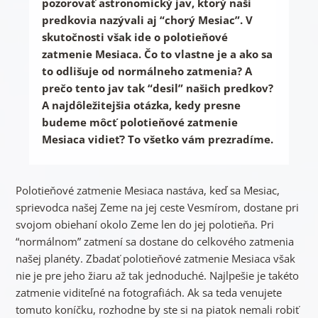
pozorovať astronomický jav, ktorý naši
predkovia nazývali aj “chorý Mesiac”. V
skutočnosti však ide o polotieňové
zatmenie Mesiaca. Čo to vlastne je a ako sa
to odlišuje od normálneho zatmenia? A
prečo tento jav tak “desil” našich predkov?
A najdôležitejšia otázka, kedy presne
budeme môcť polotieňové zatmenie
Mesiaca vidieť? To všetko vám prezradíme.
Polotieňové zatmenie Mesiaca nastáva, keď sa Mesiac,
sprievodca našej Zeme na jej ceste Vesmírom, dostane pri
svojom obiehaní okolo Zeme len do jej polotieňa. Pri
“normálnom” zatmení sa dostane do celkového zatmenia
našej planéty. Zbadať polotieňové zatmenie Mesiaca však
nie je pre jeho žiaru až tak jednoduché. Najlpešie je takéto
zatmenie viditeľné na fotografiách. Ak sa teda venujete
tomuto koníčku, rozhodne by ste si na piatok nemali robiť