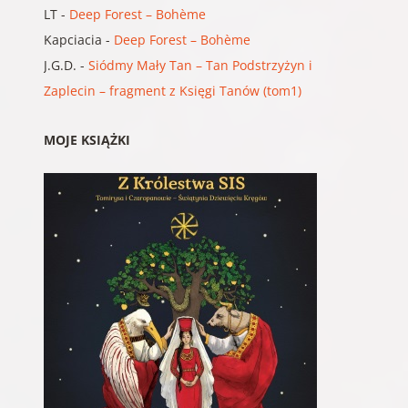
LT
-
Deep Forest – Bohème
Kapciacia
-
Deep Forest – Bohème
J.G.D.
-
Siódmy Mały Tan – Tan Podstrzyżyn i
Zaplecin – fragment z Księgi Tanów (tom1)
MOJE KSIĄŻKI