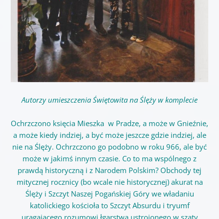
Autorzy umieszczenia Świętowita na Ślęży w komplecie
Ochrzczono księcia Mieszka w Pradze, a może w Gnieźnie,
a może kiedy indziej, a być może jeszcze gdzie indziej, ale
nie na Ślęży. Ochrzczono go podobno w roku 966, ale być
może w jakimś innym czasie. Co to ma wspólnego z
prawdą historyczną i z Narodem Polskim? Obchody tej
mitycznej rocznicy (bo wcale nie historycznej) akurat na
Ślęży i Szczyt Naszej Pogańskiej Góry we władaniu
katolickiego kościoła to Szczyt Absurdu i tryumf
urągającego rozumowi łgarstwa ustrojonego w szaty