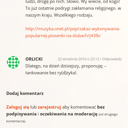
ludzi, drogę po nich. Słowo. Wy wiecie, od kogo!
To już ostatnie podrygi zakłamania religijnego. w
naszym kraju. Wszelkiego rodzaju.
http://muzyka.onet.pl/pop/zakaz-wykonywania-
popularnej-piosenki-na-slubach/j43lkr
ORLICKI
22 września 2016 o 22:12
Odpowiedz
Dlatego, na dzień dzisiejszy, proponuję; –
tankowanie bez ry(d)zyka!.
Dodaj komentarz
Zaloguj się
lub
zarejestruj
aby komentować
bez
podpisywania
i
oczekiwania na moderację
(od drugiego
.
komentarza)