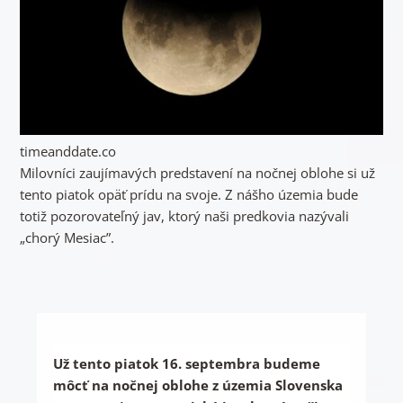
timeanddate.co
Milovníci zaujímavých predstavení na nočnej oblohe si už
tento piatok opäť prídu na svoje. Z nášho územia bude
totiž pozorovateľný jav, ktorý naši predkovia nazývali
„chorý Mesiac”.
Už tento piatok 16. septembra budeme
môcť na nočnej oblohe z územia Slovenska