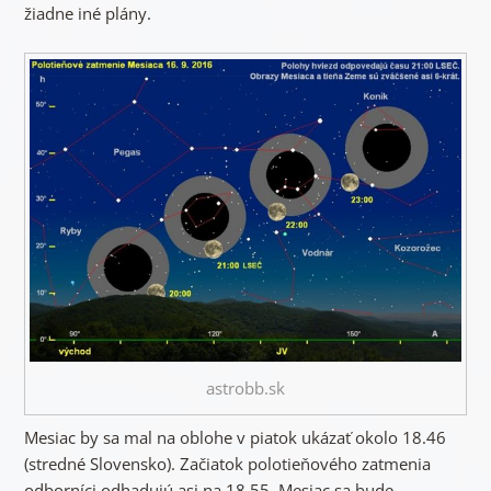
žiadne iné plány.
astrobb.sk
Mesiac by sa mal na oblohe v piatok ukázať okolo 18.46
(stredné Slovensko). Začiatok polotieňového zatmenia
odborníci odhadujú asi na 18.55. Mesiac sa bude