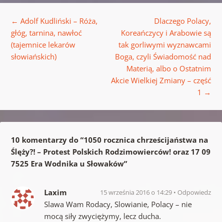
Nawigacja wpisu
←
Adolf Kudliński – Róża,
Dlaczego Polacy,
głóg, tarnina, nawłoć
Koreańczycy i Arabowie są
(tajemnice lekarów
tak gorliwymi wyznawcami
słowiańskich)
Boga, czyli Świadomość nad
Materią, albo o Ostatnim
Akcie Wielkiej Zmiany – część
1
→
10 komentarzy do “
1050 rocznica chrześcijaństwa na
Ślęży?! – Protest Polskich Rodzimowierców! oraz 17 09
7525 Era Wodnika u Słowaków
”
Laxim
15 września 2016 o 14:29
Odpowiedz
Slawa Wam Rodacy, Slowianie, Polacy – nie
mocą siły zwyciężymy, lecz ducha.