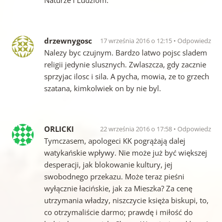
Naturze i Ludziom.
drzewnygosc
17 września 2016 o 12:15
Odpowiedz
Nalezy byc czujnym. Bardzo latwo pojsc sladem
religii jedynie slusznych. Zwlaszcza, gdy zacznie
sprzyjac ilosc i sila. A pycha, mowia, ze to grzech
szatana, kimkolwiek on by nie byl.
ORLICKI
22 września 2016 o 17:58
Odpowiedz
Tymczasem, apologeci KK pogrążają dalej
watykańskie wpływy. Nie może już być większej
desperacji, jak blokowanie kultury, jej
swobodnego przekazu. Może teraz pieśni
wyłącznie łacińskie, jak za Mieszka? Za cenę
utrzymania władzy, niszczycie księża biskupi, to,
co otrzymaliście darmo; prawdę i miłość do