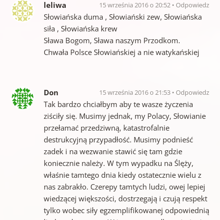
leliwa
15 września 2016 o 20:52
Odpowiedz
Słowiańska duma , Słowiański zew, Słowiańska
siła , Słowiańska krew
Sława Bogom, Sława naszym Przodkom.
Chwała Polsce Słowiańskiej a nie watykańskiej
Don
15 września 2016 o 21:53
Odpowiedz
Tak bardzo chciałbym aby te wasze życzenia
ziściły się. Musimy jednak, my Polacy, Słowianie
przełamać przedziwną, katastrofalnie
destrukcyjną przypadłość. Musimy podnieść
zadek i na wezwanie stawić się tam gdzie
koniecznie należy. W tym wypadku na Ślęży,
właśnie tamtego dnia kiedy ostatecznie wielu z
nas zabrakło. Czerepy tamtych ludzi, owej lepiej
wiedzącej większości, dostrzegają i czują respekt
tylko wobec siły egzemplifikowanej odpowiednią