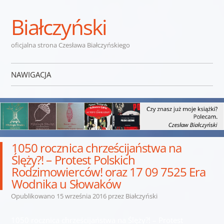
Białczyński
oficjalna strona Czesława Białczyńskiego
NAWIGACJA
Przejdź do treści
1050 rocznica chrześcijaństwa na
Ślęży?! – Protest Polskich
Rodzimowierców! oraz 17 09 7525 Era
Wodnika u Słowaków
Opublikowano
15 września 2016
przez
Białczyński
1050 rocznica chrześcijaństwa na Ślęży?! – Protest