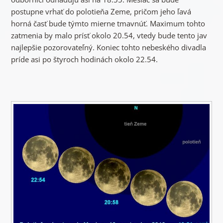
postupne vrhať do polotieňa Zeme, pričom jeho ľavá
horná časť bude týmto mierne tmavnúť. Maximum tohto
zatmenia by malo prísť okolo 20.54, vtedy bude tento jav
najlepšie pozorovateľný. Koniec tohto nebeského divadla
príde asi po štyroch hodinách okolo 22.54.