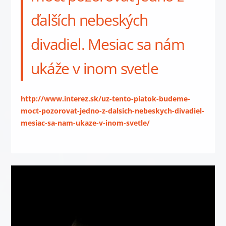
ďalších nebeských
divadiel. Mesiac sa nám
ukáže v inom svetle
http://www.interez.sk/uz-tento-piatok-budeme-
moct-pozorovat-jedno-z-dalsich-nebeskych-divadiel-
mesiac-sa-nam-ukaze-v-inom-svetle/