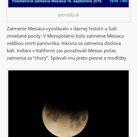
astrobb.sk
Zatmenie Mesiaca vyvolávalo v dávnej histórii u ľudí
zmiešané pocity. V Mezopotámii bolo zatmenie Mesiaca
veštbou smrti panovníka. Inkovia sa zatmenia doslova
báli. Indiáni v Kalifornii zas považovali Mesiac počas
zatmenia za “chorý”. Spievali mu preto piesne a modlitby.