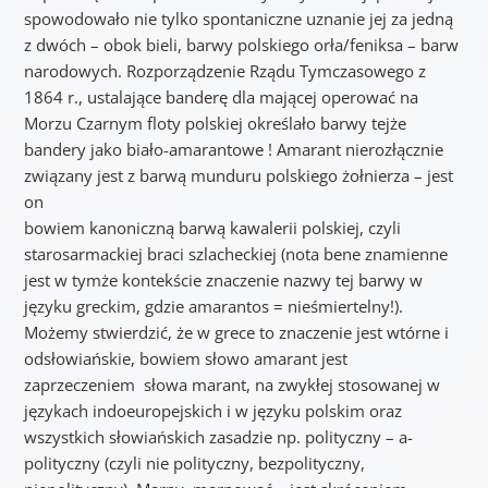
spowodowało nie tylko spontaniczne uznanie jej za jedną
z dwóch – obok bieli, barwy polskiego orła/feniksa – barw
narodowych. Rozporządzenie Rządu Tymczasowego z
1864 r., ustalające banderę dla mającej operować na
Morzu Czarnym floty polskiej określało barwy tejże
bandery jako biało-amarantowe ! Amarant nierozłącznie
związany jest z barwą munduru polskiego żołnierza – jest
on
bowiem kanoniczną barwą kawalerii polskiej, czyli
starosarmackiej braci szlacheckiej (nota bene znamienne
jest w tymże kontekście znaczenie nazwy tej barwy w
języku greckim, gdzie amarantos = nieśmiertelny!).
Możemy stwierdzić, że w grece to znaczenie jest wtórne i
odsłowiańskie, bowiem słowo amarant jest
zaprzeczeniem słowa marant, na zwykłej stosowanej w
językach indoeuropejskich i w języku polskim oraz
wszystkich słowiańskich zasadzie np. polityczny – a-
polityczny (czyli nie polityczny, bezpolityczny,