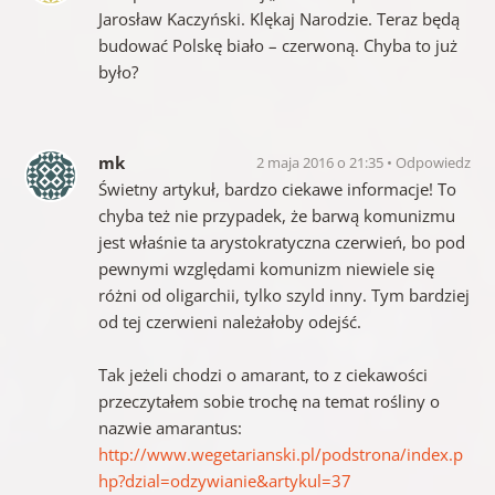
Jarosław Kaczyński. Klękaj Narodzie. Teraz będą
budować Polskę biało – czerwoną. Chyba to już
było?
mk
2 maja 2016 o 21:35
Odpowiedz
Świetny artykuł, bardzo ciekawe informacje! To
chyba też nie przypadek, że barwą komunizmu
jest właśnie ta arystokratyczna czerwień, bo pod
pewnymi względami komunizm niewiele się
różni od oligarchii, tylko szyld inny. Tym bardziej
od tej czerwieni należałoby odejść.
Tak jeżeli chodzi o amarant, to z ciekawości
przeczytałem sobie trochę na temat rośliny o
nazwie amarantus:
http://www.wegetarianski.pl/podstrona/index.p
hp?dzial=odzywianie&artykul=37