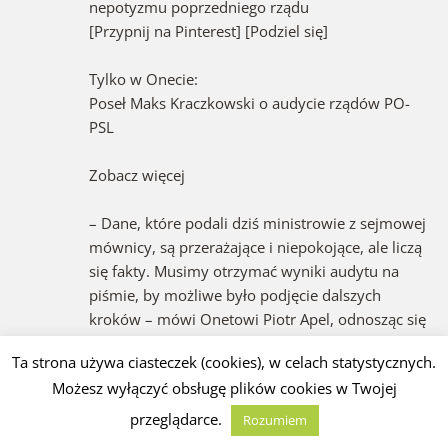
nepotyzmu poprzedniego rządu
[Przypnij na Pinterest] [Podziel się]
Tylko w Onecie:
Poseł Maks Kraczkowski o audycie rządów PO-
PSL
Zobacz więcej
– Dane, które podali dziś ministrowie z sejmowej
mównicy, są przerażające i niepokojące, ale liczą
się fakty. Musimy otrzymać wyniki audytu na
piśmie, by możliwe było podjęcie dalszych
kroków – mówi Onetowi Piotr Apel, odnosząc się
do wyników audytu rządów koalicji PO-PSL. – To
Ta strona używa ciasteczek (cookies), w celach statystycznych.
jest absolutna konieczność. Jeśli kogoś się o coś
Możesz wyłączyć obsługę plików cookies w Twojej
oskarża, to należy przedstawić konkretne
dowody, ponieważ winni nadużyć muszą
przeglądarce.
Rozumiem
ponieść konsekwencje – dodaje poseł Kukiz’15.