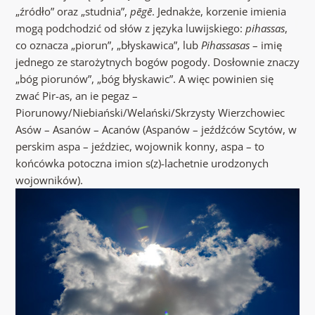
„źródło” oraz „studnia”,
pēgē
. Jednakże, korzenie imienia
mogą podchodzić od słów z języka luwijskiego:
pihassas
,
co oznacza „piorun”, „błyskawica”, lub
Pihassasas
– imię
jednego ze starożytnych bogów pogody. Dosłownie znaczy
„bóg piorunów”, „bóg błyskawic”. A więc powinien się
zwać Pir-as, an ie pegaz –
Piorunowy/Niebiański/Welański/Skrzysty Wierzchowiec
Asów – Asanów – Acanów (Aspanów – jeźdźców Scytów, w
perskim aspa – jeździec, wojownik konny, aspa – to
końcówka potoczna imion s(z)-lachetnie urodzonych
wojowników).