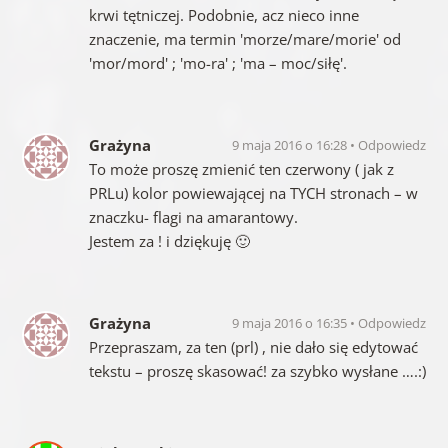
krwi tętniczej. Podobnie, acz nieco inne
znaczenie, ma termin 'morze/mare/morie' od
'mor/mord' ; 'mo-ra' ; 'ma – moc/siłę'.
Grażyna
9 maja 2016 o 16:28
Odpowiedz
To może proszę zmienić ten czerwony ( jak z
PRLu) kolor powiewającej na TYCH stronach – w
znaczku- flagi na amarantowy.
Jestem za ! i dziękuję 🙂
Grażyna
9 maja 2016 o 16:35
Odpowiedz
Przepraszam, za ten (prl) , nie dało się edytować
tekstu – proszę skasować! za szybko wysłane ….:)