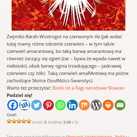
Zwjiniks-Rarah-Wostrogot na czerwonym tle (jak widać
tutaj mamy różne odcienie czerwieni – w tym także
czerwień amarantową, bo taką barwę amarantową ma
również żarzący się ogień (żar – bywa że wpada nawet w
niebieski), obok barwy ognia trzaskającego – jaskrawej
czerwieni czy żółci. Taką czerwień amaRAntową ma późne
zachodzące Słońce (SouRAżicz-Swarożyc).
Warto też przeczytać:
Boski ist a flagi narodowe Słowian
Podziel się!
Oceń:
(ocen:
3
, średnia:
5,00
z 5)
Ten wpis został opublikowany w
Słowianie
,
Społeczeństwo - Polska
i