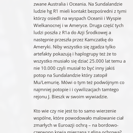
zwane Australia i Oceania. Na Sundalandzie
ludzie hg R1 mieli kontakt bezpośredni z tymi
którzy osiedli na wyspach Oceanii i Wyspie
Wielkanocnej i w Ameryce. Druga część tych
ludzi poszła z R1a do Azji Środkowej a
następnie przeszła przez Kamczatkę do
Ameryki. Niby wszystko się zgadza tylko
artefakty pokazują i haplogrupy też że to
wszystko musiało się dziać 25.000 lat temu a
nie 10.000 czyli musiał to być inny jakiś
potop na Sundalandzie który zatopił
Mu/Lemurię. Mówi o tym też podwójnym co
najmniej potopie i i cywilizacjach tamtego
rejonu J. Bieszk w swoim wywiadzie.
Kto wie czy nie jest to to samo wierzenie
wspólne, które powodowało malowanie ciał
zmarłych w Euroazji ochrą – na bordowo-
czerwono krwią mieszaną z gliną ochrową?