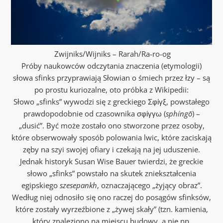
Zwijniks/Wijniks – Rarah/Ra-ro-og
Próby naukowców odczytania znaczenia (etymologii)
słowa sfinks przyprawiają Słowian o śmiech przez łzy – są
po prostu kuriozalne, oto próbka z Wikipedii:
Słowo „sfinks” wywodzi się z greckiego Σφίγξ, powstałego
prawdopodobnie od czasownika σφίγγω (
sphíngō
) –
„dusić”. Być może zostało ono stworzone przez osoby,
które obserwowały sposób polowania lwic, które zaciskają
zęby na szyi swojej ofiary i czekają na jej uduszenie.
Jednak historyk Susan Wise Bauer twierdzi, że greckie
słowo „sfinks” powstało na skutek zniekształcenia
egipskiego
szesepankh
, oznaczającego „żyjący obraz”.
Według niej odnosiło się ono raczej do posągów sfinksów,
które zostały wyrzeźbione z „żywej skały” (tzn. kamienia,
który znaleziono na miejscu budowy, a nie np.