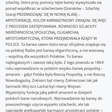
szlachty, która przy pomocy tejże barwy wywyższała się
ponad współbraci w szlachectwie (Szaraków – Szlachtę
Szarą) PRZERADZAJĄC SIĘ W NOWĄ KLASĘ –
ARYSTOKRACJĘ. KOLOR KARMAZYNOWY ZWIĄZAŁ SIĘ WIĘC
Z PROCESEM ZASTĘPOWANIA RÓWNOŚCI SZLACHTY
NIERÓWNOŚCIĄ SPOŁECZNĄ, OLIGARCHIĄ
ARYSTOKRATYCZNĄ, KTÓRA PRZEJMOWAŁA RZĄDY W
POLSCE. Ta barwa zatem która teraz oficjalnie znajduje się
na polskiej fladze jest barwą oligarchiczną, a nie wiecową
– wspólną dla wszystkich Polaków. To barwa
najbogatszych i zawsze taką była. Z tego powodu w 1864
roku wprowadzono w polskim wojsku barwę pospolitą –
amarant – gdyż Polska była Rzeczą Pospolitą, a nie Rzeczą
Nowobogacką. Żołnierz był równy Żołnierzowi tak jak
Sarmacki Woj (s/z-Lacha) był równy Wojowi.
Wyjaśnijmy funkcję jaką pełnił amarant w dziejach
polskich barw narodowych. Wprowadzenie tej barwy do
powszechnego użycia wyparło szlachecki, ale tak
naprawdę wielkopański karmazyn arystokracji polskiej i