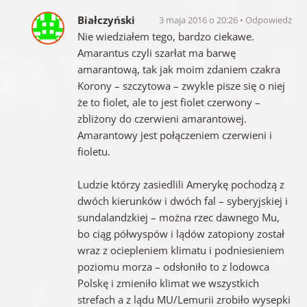
Białczyński
3 maja 2016 o 20:26
Odpowiedz
Nie wiedziałem tego, bardzo ciekawe.
Amarantus czyli szarłat ma barwę
amarantową, tak jak moim zdaniem czakra
Korony – szczytowa – zwykle pisze się o niej
że to fiolet, ale to jest fiolet czerwony –
zbliżony do czerwieni amarantowej.
Amarantowy jest połączeniem czerwieni i
fioletu.
Ludzie którzy zasiedlili Amerykę pochodzą z
dwóch kierunków i dwóch fal – syberyjskiej i
sundalandzkiej – można rzec dawnego Mu,
bo ciąg półwyspów i lądów zatopiony został
wraz z ociepleniem klimatu i podniesieniem
poziomu morza – odsłoniło to z lodowca
Polskę i zmieniło klimat we wszystkich
strefach a z lądu MU/Lemurii zrobiło wysepki