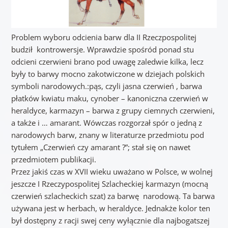
Problem wyboru odcienia barw dla II Rzeczpospolitej
budził kontrowersje. Wprawdzie spośród ponad stu
odcieni czerwieni brano pod uwagę zaledwie kilka, lecz
były to barwy mocno zakotwiczone w dziejach polskich
symboli narodowych.:pąs, czyli jasna czerwień , barwa
płatków kwiatu maku, cynober – kanoniczna czerwień w
heraldyce, karmazyn – barwa z grupy ciemnych czerwieni,
a także i … amarant. Wówczas rozgorzał spór o jedną z
narodowych barw, znany w literaturze przedmiotu pod
tytułem „Czerwień czy amarant ?”; stał się on nawet
przedmiotem publikacji.
Przez jakiś czas w XVII wieku uważano w Polsce, w wolnej
jeszcze I Rzeczypospolitej Szlacheckiej karmazyn (mocną
czerwień szlacheckich szat) za barwę narodową. Ta barwa
używana jest w herbach, w heraldyce. Jednakże kolor ten
był dostępny z racji swej ceny wyłącznie dla najbogatszej