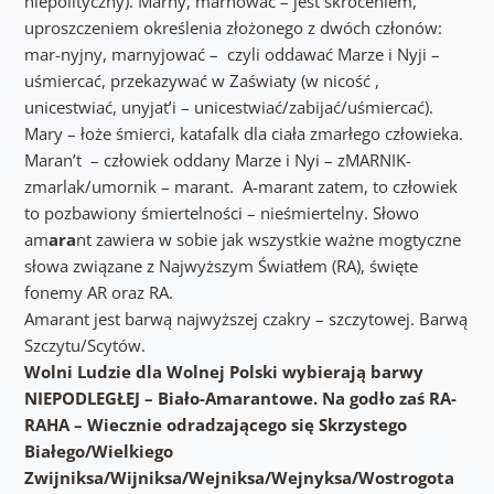
niepolityczny). Marny, marnować – jest skróceniem,
uproszczeniem określenia złożonego z dwóch członów:
mar-nyjny, marnyjować – czyli oddawać Marze i Nyji –
uśmiercać, przekazywać w Zaświaty (w nicość ,
unicestwiać, unyjat’i – unicestwiać/zabijać/uśmiercać).
Mary – łoże śmierci, katafalk dla ciała zmarłego człowieka.
Maran’t – człowiek oddany Marze i Nyi – zMARNIK-
zmarlak/umornik – marant. A-marant zatem, to człowiek
to pozbawiony śmiertelności – nieśmiertelny. Słowo
am
ara
nt zawiera w sobie jak wszystkie ważne mogtyczne
słowa związane z Najwyższym Światłem (RA), święte
fonemy AR oraz RA.
Amarant jest barwą najwyższej czakry – szczytowej. Barwą
Szczytu/Scytów.
Wolni Ludzie dla Wolnej Polski wybierają barwy
NIEPODLEGŁEJ – Biało-Amarantowe. Na godło zaś RA-
RAHA – Wiecznie odradzającego się Skrzystego
Białego/Wielkiego
Zwijniksa/Wijniksa/Wejniksa/Wejnyksa/Wostrogota