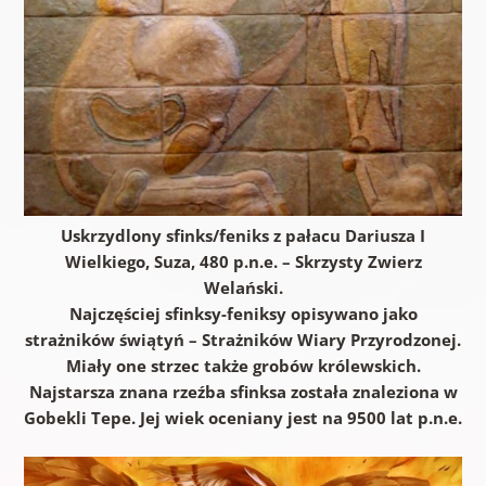
Uskrzydlony sfinks/feniks z pałacu Dariusza I
Wielkiego, Suza, 480 p.n.e. – Skrzysty Zwierz
Welański.
Najczęściej sfinksy-feniksy opisywano jako
strażników świątyń – Strażników Wiary Przyrodzonej.
Miały one strzec także grobów królewskich.
Najstarsza znana rzeźba sfinksa została znaleziona w
Gobekli Tepe. Jej wiek oceniany jest na 9500 lat p.n.e.