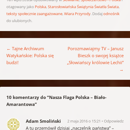
otagowany jako
Polska
,
Starosłowiańska Świątynia Światła Świata
,
teksty społecznie zaangażowane
,
Wiara Przyrody
. Dodaj
odnośnik
do ulubionych.
Nawigacja wpisu
←
Tajne Archiwum
Porozmawiajmy TV – Janusz
Watykańskie: Polska się
Bieszk o swojej książce
budzi!
„Słowiańscy królowie Lechii”
→
10 komentarzy do “
Nasza Flaga Polska – Biało-
Amarantowa
”
Adam Smoliński
2 maja 2016 o 15:21
Odpowiedz
A tu przemówił dzisiaj „naczelnik państwa” –