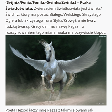
(Svijnix/Fenix/Feniks=Swinks/Zwinks) – Ptaka
Światłoświata.
Zwierzęciem Światłoświata jest Zwinks/
Świchrz, który ma postać Białego/Welskiego Skrzystego
Ogiera lub Skrzystego Tura (Byka/Krowy), a nie lwa z
ludzką twarzą. Grecy dali mu nazwę Pegaz – z
rozszyfrowaniem tego miana nauka ma oczywiście kłopot:
Poeta Hezjod łączy imię Pegaz z takimi słowami jak