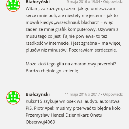
Białczyński
9 maja 2016 o 19:04
Odpowiedz
Witam, za każdym, razem jak go umieszczam
serce mnie boli, ale niestety nie jestem – jak to
mówili kiedyś „wszechnauk blacharz” – więc
żaden ze mnie grafik komputerowy. Używam z
musu tego co jest. Fajnie powiewa- to też
rzadkość w internecie, i jest zgrabna – ma więcej
plusów niż minusów. Pozdrawiam serdecznie.
Może ktoś tego gifa na amarantowy przerobi?
Bardzo chętnie go zmienię.
Białczyński
11 maja 2016 o 20:17
Odpowiedz
Kukiz’15 szykuje wniosek ws. audytu autorstwa
PiS. Piotr Apel: musimy przerwać to błędne koło
Przemysław Henzel Dziennikarz Onetu
Obserwuj4069