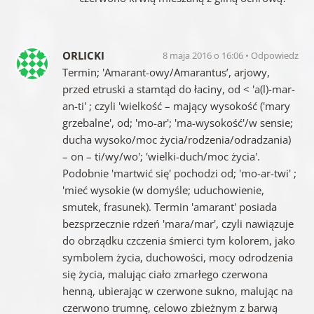
ORLICKI
8 maja 2016 o 16:06
Odpowiedz
Termin; 'Amarant-owy/Amarantus’, arjowy,
przed etruski a stamtąd do łaciny, od < 'a(l)-mar-
an-ti' ; czyli 'wielkość – mający wysokość ('mary
grzebalne', od; 'mo-ar'; 'ma-wysokość'/w sensie;
ducha wysoko/moc życia/rodzenia/odradzania)
– on – ti/wy/wo'; 'wielki-duch/moc życia'.
Podobnie 'martwić się' pochodzi od; 'mo-ar-twi' ;
'mieć wysokie (w domyśle; uduchowienie,
smutek, frasunek). Termin 'amarant' posiada
bezsprzecznie rdzeń 'mara/mar', czyli nawiązuje
do obrządku czczenia śmierci tym kolorem, jako
symbolem życia, duchowości, mocy odrodzenia
się życia, malując ciało zmarłego czerwona
henną, ubierając w czerwone sukno, malując na
czerwono trumnę, celowo zbieżnym z barwą