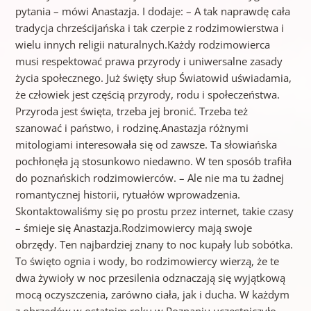
pytania – mówi Anastazja. I dodaje: – A tak naprawdę cała
tradycja chrześcijańska i tak czerpie z rodzimowierstwa i
wielu innych religii naturalnych.Każdy rodzimowierca
musi respektować prawa przyrody i uniwersalne zasady
życia społecznego. Już święty słup Światowid uświadamia,
że człowiek jest częścią przyrody, rodu i społeczeństwa.
Przyroda jest święta, trzeba jej bronić. Trzeba też
szanować i państwo, i rodzinę.Anastazja różnymi
mitologiami interesowała się od zawsze. Ta słowiańska
pochłonęła ją stosunkowo niedawno. W ten sposób trafiła
do poznańskich rodzimowierców. – Ale nie ma tu żadnej
romantycznej historii, rytuałów wprowadzenia.
Skontaktowaliśmy się po prostu przez internet, takie czasy
– śmieje się Anastazja.Rodzimowiercy mają swoje
obrzędy. Ten najbardziej znany to noc kupały lub sobótka.
To święto ognia i wody, bo rodzimowiercy wierzą, że te
dwa żywioły w noc przesilenia odznaczają się wyjątkową
mocą oczyszczenia, zarówno ciała, jak i ducha. W każdym