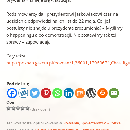
prywatna – śmieje się Anastazja.
Rodzimowiercy dali prezydentowi Jaśkowiakowi czas na
udzielenie odpowiedzi na ich list do 22 maja. Co, jeśli
postulaty nie znajdą u prezydenta zrozumienia? – Myślimy
o happeningu albo demonstracji. Nie zostawimy tak tej
sprawy – zapowiadają.
Cały tekst:
http://poznan.gazeta.pl/poznan/1,36001,17960671,Chca_fi
Podziel się!
Oceń:
(Brak ocen)
Ten wpis został opublikowany w
Słowianie
,
Społeczeństwo - Polska
i