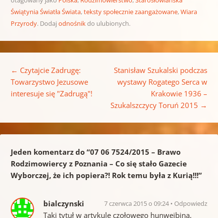
otagowany jako
Polska
,
Rodzimowierstwo
,
Starosłowiańska
Świątynia Światła Świata
,
teksty społecznie zaangażowane
,
Wiara
Przyrody
. Dodaj
odnośnik
do ulubionych.
Nawigacja wpisu
←
Czytajcie Zadrugę:
Stanisław Szukalski podczas
Towarzystwo Jezusowe
wystawy Rogatego Serca w
interesuje się "Zadrugą"!
Krakowie 1936 –
Szukalszczycy Toruń 2015
→
Jeden komentarz do “
07 06 7524/2015 – Brawo
Rodzimowiercy z Poznania – Co się stało Gazecie
Wyborczej, że ich popiera?! Rok temu była z Kurią!!!
”
bialczynski
7 czerwca 2015 o 09:24
Odpowiedz
Taki tytuł w artykule czołowego hunwejbina,