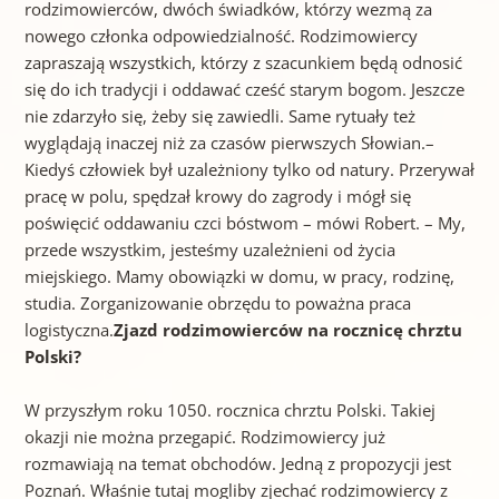
rodzimowierców, dwóch świadków, którzy wezmą za
nowego członka odpowiedzialność. Rodzimowiercy
zapraszają wszystkich, którzy z szacunkiem będą odnosić
się do ich tradycji i oddawać cześć starym bogom. Jeszcze
nie zdarzyło się, żeby się zawiedli. Same rytuały też
wyglądają inaczej niż za czasów pierwszych Słowian.–
Kiedyś człowiek był uzależniony tylko od natury. Przerywał
pracę w polu, spędzał krowy do zagrody i mógł się
poświęcić oddawaniu czci bóstwom – mówi Robert. – My,
przede wszystkim, jesteśmy uzależnieni od życia
miejskiego. Mamy obowiązki w domu, w pracy, rodzinę,
studia. Zorganizowanie obrzędu to poważna praca
logistyczna.
Zjazd rodzimowierców na rocznicę chrztu
Polski?
W przyszłym roku 1050. rocznica chrztu Polski. Takiej
okazji nie można przegapić. Rodzimowiercy już
rozmawiają na temat obchodów. Jedną z propozycji jest
Poznań. Właśnie tutaj mogliby zjechać rodzimowiercy z