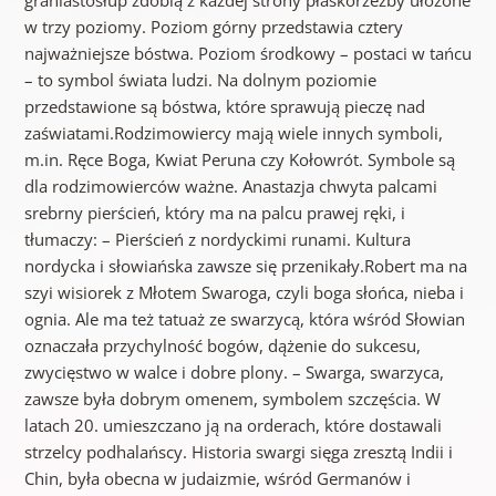
graniastosłup zdobią z każdej strony płaskorzeźby ułożone
w trzy poziomy. Poziom górny przedstawia cztery
najważniejsze bóstwa. Poziom środkowy – postaci w tańcu
– to symbol świata ludzi. Na dolnym poziomie
przedstawione są bóstwa, które sprawują pieczę nad
zaświatami.Rodzimowiercy mają wiele innych symboli,
m.in. Ręce Boga, Kwiat Peruna czy Kołowrót. Symbole są
dla rodzimowierców ważne. Anastazja chwyta palcami
srebrny pierścień, który ma na palcu prawej ręki, i
tłumaczy: – Pierścień z nordyckimi runami. Kultura
nordycka i słowiańska zawsze się przenikały.Robert ma na
szyi wisiorek z Młotem Swaroga, czyli boga słońca, nieba i
ognia. Ale ma też tatuaż ze swarzycą, która wśród Słowian
oznaczała przychylność bogów, dążenie do sukcesu,
zwycięstwo w walce i dobre plony. – Swarga, swarzyca,
zawsze była dobrym omenem, symbolem szczęścia. W
latach 20. umieszczano ją na orderach, które dostawali
strzelcy podhalańscy. Historia swargi sięga zresztą Indii i
Chin, była obecna w judaizmie, wśród Germanów i