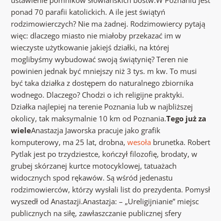
ustawienie pomników słowiańskich bóstw.W Poznaniu jest
ponad 70 parafii katolickich. A ile jest świątyń
rodzimowierczych? Nie ma żadnej. Rodzimowiercy pytają
więc: dlaczego miasto nie miałoby przekazać im w
wieczyste użytkowanie jakiejś działki, na której
moglibyśmy wybudować swoją świątynię? Teren nie
powinien jednak być mniejszy niż 3 tys. m kw. To musi
być taka działka z dostępem do naturalnego zbiornika
wodnego. Dlaczego? Chodzi o ich religijne praktyki.
Działka najlepiej na terenie Poznania lub w najbliższej
okolicy, tak maksymalnie 10 km od Poznania.
Tego już za
wiele
Anastazja Jaworska pracuje jako grafik
komputerowy, ma 25 lat, drobna,
wesoła
brunetka. Robert
Pytlak jest po trzydziestce, kończył filozofię, brodaty, w
grubej skórzanej kurtce motocyklowej, tatuażach
widocznych spod rękawów. Są wśród jedenastu
rodzimowierców, którzy wysłali list do prezydenta. Pomysł
wyszedł od Anastazji.Anastazja: – „Ureligijnianie” miejsc
publicznych na siłę, zawłaszczanie publicznej sfery