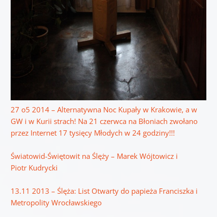
27 o5 2014 – Alternatywna Noc Kupały w Krakowie, a w
GW i w Kurii strach! Na 21 czerwca na Błoniach zwołano
przez Internet 17 tysięcy Młodych w 24 godziny!!!
Światowid-Świętowit na Ślęży – Marek Wójtowicz i
Piotr Kudrycki
13.11 2013 – Ślęża: List Otwarty do papieża Franciszka i
Metropolity Wrocławskiego