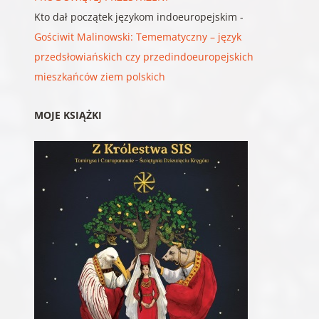
Kto dał początek językom indoeuropejskim
-
Gościwit Malinowski: Temematyczny – język
przedsłowiańskich czy przedindoeuropejskich
mieszkańców ziem polskich
MOJE KSIĄŻKI