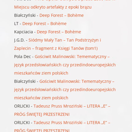
Miejscu odkryto artefakty z epoki brązu
Białczyński
-
Deep Forest – Bohème
LT
-
Deep Forest – Bohème
Kapciacia
-
Deep Forest – Bohème
J.G.D.
-
Siódmy Mały Tan – Tan Podstrzyżyn i
Zaplecin – fragment z Księgi Tanów (tom1)
Pola Dec
-
Gościwit Malinowski: Temematyczny –
język przedsłowiańskich czy przedindoeuropejskich
mieszkańców ziem polskich
Białczyński
-
Gościwit Malinowski: Temematyczny –
język przedsłowiańskich czy przedindoeuropejskich
mieszkańców ziem polskich
ORLICKI
-
Tadeusz Pruss Mroziński – LITERA „E” –
PRÓG ŚWIĘTEJ PRZESTRZENI
ORLICKI
-
Tadeusz Pruss Mroziński – LITERA „E” –
PRÓG ŚWIĘTEJ PRZESTRZENI