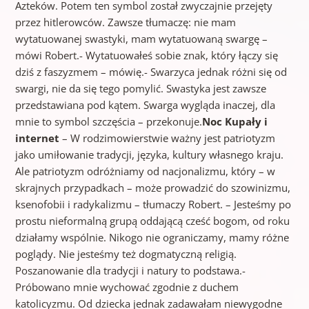
Azteków. Potem ten symbol został zwyczajnie przejęty
przez hitlerowców. Zawsze tłumaczę: nie mam
wytatuowanej swastyki, mam wytatuowaną swargę –
mówi Robert.- Wytatuowałeś sobie znak, który łączy się
dziś z faszyzmem – mówię.- Swarzyca jednak różni się od
swargi, nie da się tego pomylić. Swastyka jest zawsze
przedstawiana pod kątem. Swarga wygląda inaczej, dla
mnie to symbol szczęścia – przekonuje.
Noc Kupały i
internet
– W rodzimowierstwie ważny jest patriotyzm
jako umiłowanie tradycji, języka, kultury własnego kraju.
Ale patriotyzm odróżniamy od nacjonalizmu, który – w
skrajnych przypadkach – może prowadzić do szowinizmu,
ksenofobii i radykalizmu – tłumaczy Robert. – Jesteśmy po
prostu nieformalną grupą oddającą cześć bogom, od roku
działamy wspólnie. Nikogo nie ograniczamy, mamy różne
poglądy. Nie jesteśmy też dogmatyczną religią.
Poszanowanie dla tradycji i natury to podstawa.-
Próbowano mnie wychować zgodnie z duchem
katolicyzmu. Od dziecka jednak zadawałam niewygodne