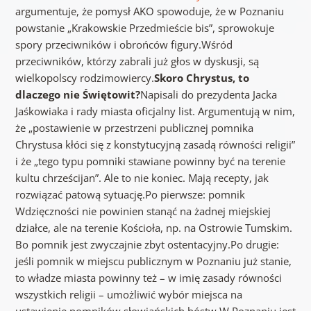
argumentuje, że pomysł AKO spowoduje, że w Poznaniu
powstanie „Krakowskie Przedmieście bis”, sprowokuje
spory przeciwników i obrońców figury.Wśród
przeciwników, którzy zabrali już głos w dyskusji, są
wielkopolscy rodzimowiercy.
Skoro Chrystus, to
dlaczego nie Świętowit?
Napisali do prezydenta Jacka
Jaśkowiaka i rady miasta oficjalny list. Argumentują w nim,
że „postawienie w przestrzeni publicznej pomnika
Chrystusa kłóci się z konstytucyjną zasadą równości religii”
i że „tego typu pomniki stawiane powinny być na terenie
kultu chrześcijan”. Ale to nie koniec. Mają recepty, jak
rozwiązać patową sytuację.Po pierwsze: pomnik
Wdzięczności nie powinien stanąć na żadnej miejskiej
działce, ale na terenie Kościoła, np. na Ostrowie Tumskim.
Bo pomnik jest zwyczajnie zbyt ostentacyjny.Po drugie:
jeśli pomnik w miejscu publicznym w Poznaniu już stanie,
to władze miasta powinny też – w imię zasady równości
wszystkich religii – umożliwić wybór miejsca na