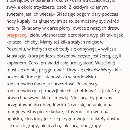
z obrzędów w ostatnim roku w Poznaniu uczestniczyło
zwykle około trzydziestu osób. Z każdym kolejnym
świętem jest ich więcej.– Składając bogom dary podczas
nocy kupały, dziękujemy im za to, że możemy żyć wśród
natury. Składamy w darze plony, owoce z naszych drzew,
przyprawy
, zioła, własnoręcznie zrobione wypieki takie jak
kołacze i chleby. Mamy też kilka stałych miejsc w
Poznaniu, w których te obrzędy się odbywają – wylicza
Anastazja, która podczas obrzędów często jest żercą, czyli
kapłanem. Żerca prowadzi całą uroczystość. Wcześniej
musi się do niej przygotować. Uczy się tekstów.Wszystkie
pozostałe funkcje i stanowiska w środowisku
rodzimowierców to już przeszłość. Poznańscy
rodzimowiercy tej tradycji nie chcą hołdować. – Jesteśmy
otwarci na wszystkich – mówią. Nie chcą, by podczas
przygotowań do obrzędów ktoś czuł się odsunięty na
margines. Ktoś piecze kołacz, ktoś znosi drewno na
ognisko, ktoś inny jeszcze przygotowuje stoliki.By dostać
się do ich grupy, nie trzeba, jak chcą inne grupy