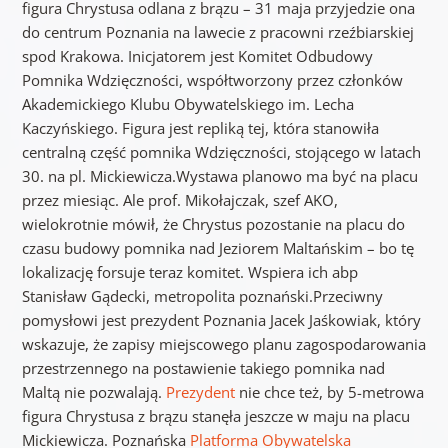
figura Chrystusa odlana z brązu – 31 maja przyjedzie ona
do centrum Poznania na lawecie z pracowni rzeźbiarskiej
spod Krakowa. Inicjatorem jest Komitet Odbudowy
Pomnika Wdzięczności, współtworzony przez członków
Akademickiego Klubu Obywatelskiego im. Lecha
Kaczyńskiego. Figura jest repliką tej, która stanowiła
centralną część pomnika Wdzięczności, stojącego w latach
30. na pl. Mickiewicza.Wystawa planowo ma być na placu
przez miesiąc. Ale prof. Mikołajczak, szef AKO,
wielokrotnie mówił, że Chrystus pozostanie na placu do
czasu budowy pomnika nad Jeziorem Maltańskim – bo tę
lokalizację forsuje teraz komitet. Wspiera ich abp
Stanisław Gądecki, metropolita poznański.Przeciwny
pomysłowi jest prezydent Poznania Jacek Jaśkowiak, który
wskazuje, że zapisy miejscowego planu zagospodarowania
przestrzennego na postawienie takiego pomnika nad
Maltą nie pozwalają.
Prezydent
nie chce też, by 5-metrowa
figura Chrystusa z brązu stanęła jeszcze w maju na placu
Mickiewicza. Poznańska
Platforma Obywatelska