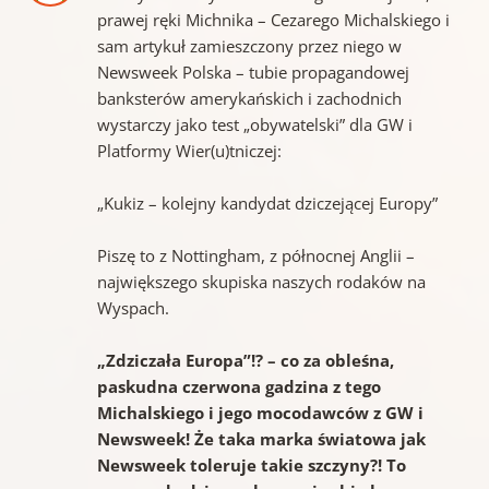
prawej ręki Michnika – Cezarego Michalskiego i
sam artykuł zamieszczony przez niego w
Newsweek Polska – tubie propagandowej
banksterów amerykańskich i zachodnich
wystarczy jako test „obywatelski” dla GW i
Platformy Wier(u)tniczej:
„Kukiz – kolejny kandydat dziczejącej Europy”
Piszę to z Nottingham, z północnej Anglii –
największego skupiska naszych rodaków na
Wyspach.
„Zdziczała Europa”!? – co za obleśna,
paskudna czerwona gadzina z tego
Michalskiego i jego mocodawców z GW i
Newsweek! Że taka marka światowa jak
Newsweek toleruje takie szczyny?! To