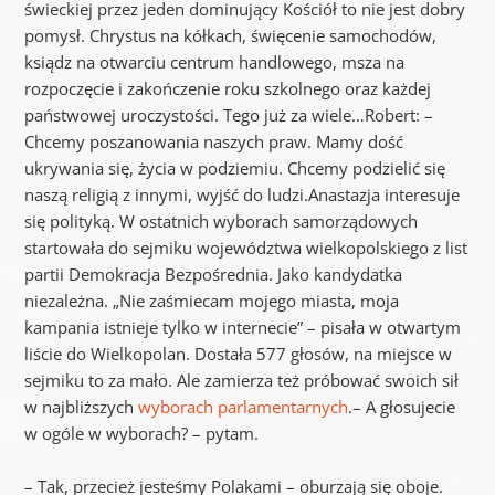
świeckiej przez jeden dominujący Kościół to nie jest dobry
pomysł. Chrystus na kółkach, święcenie samochodów,
ksiądz na otwarciu centrum handlowego, msza na
rozpoczęcie i zakończenie roku szkolnego oraz każdej
państwowej uroczystości. Tego już za wiele…Robert: –
Chcemy poszanowania naszych praw. Mamy dość
ukrywania się, życia w podziemiu. Chcemy podzielić się
naszą religią z innymi, wyjść do ludzi.Anastazja interesuje
się polityką. W ostatnich wyborach samorządowych
startowała do sejmiku województwa wielkopolskiego z list
partii Demokracja Bezpośrednia. Jako kandydatka
niezależna. „Nie zaśmiecam mojego miasta, moja
kampania istnieje tylko w internecie” – pisała w otwartym
liście do Wielkopolan. Dostała 577 głosów, na miejsce w
sejmiku to za mało. Ale zamierza też próbować swoich sił
w najbliższych
wyborach parlamentarnych
.– A głosujecie
w ogóle w wyborach? – pytam.
– Tak, przecież jesteśmy Polakami – oburzają się oboje.