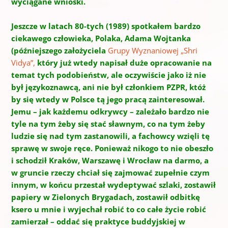
wyciągane wnioski.
Jeszcze w latach 80-tych (1989) spotkałem bardzo
ciekawego człowieka, Polaka, Adama Wojtanka
(późniejszego założyciela
Grupy Wyznaniowej „Shri
Vidya”,
który już wtedy napisał duże opracowanie na
temat tych podobieństw, ale oczywiście jako iż nie
był językoznawcą, ani nie był członkiem PZPR, któż
by się wtedy w Polsce tą jego pracą zainteresował.
Jemu – jak każdemu odkrywcy – zależało bardzo nie
tyle na tym żeby się stać sławnym, co na tym żeby
ludzie się nad tym zastanowili, a fachowcy wzięli tę
sprawę w swoje ręce. Ponieważ nikogo to nie obeszło
i schodził Kraków, Warszawę i Wrocław na darmo, a
w gruncie rzeczy chciał się zajmować zupełnie czym
innym, w końcu przestał wydeptywać szlaki, zostawił
papiery w Zielonych Brygadach, zostawił odbitkę
ksero u mnie i wyjechał robić to co całe życie robić
zamierzał – oddać się praktyce buddyjskiej w