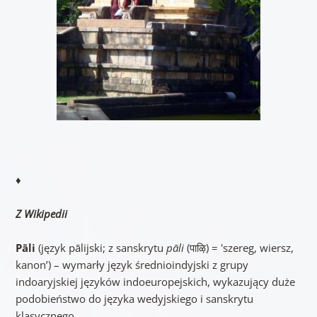
♦
Z Wikipedii
Pāli
(język pālijski; z sanskrytu
pāli
(पाऴि) = 'szereg, wiersz,
kanon’) – wymarły język średnioindyjski z grupy
indoaryjskiej języków indoeuropejskich, wykazujący duże
podobieństwo do języka wedyjskiego i sanskrytu
klasycznego.