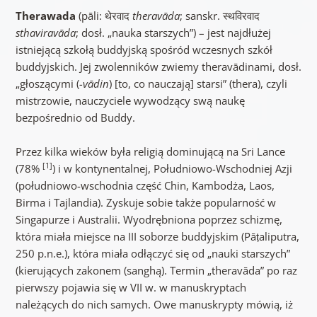
Therawada
(pāli: थेरवाद
theravāda
; sanskr. स्थविरवाद
sthaviravāda
; dosł. „nauka starszych”) – jest najdłużej
istniejącą szkołą buddyjską spośród wczesnych szkół
buddyjskich. Jej zwolenników zwiemy theravādinami, dosł.
„głoszącymi (
-vādin
) [to, co nauczają] starsi” (thera), czyli
mistrzowie, nauczyciele wywodzący swą naukę
bezpośrednio od Buddy.
Przez kilka wieków była religią dominującą na Sri Lance
[1]
(78%
) i w kontynentalnej, Południowo-Wschodniej Azji
(południowo-wschodnia część Chin, Kambodża, Laos,
Birma i Tajlandia). Zyskuje sobie także popularność w
Singapurze i Australii. Wyodrębniona poprzez schizmę,
która miała miejsce na III soborze buddyjskim (Pāṭaliputra,
250 p.n.e.), która miała odłączyć się od „nauki starszych”
(kierujących zakonem (sanghą). Termin „theravāda” po raz
pierwszy pojawia się w VII w. w manuskryptach
należących do nich samych. Owe manuskrypty mówią, iż