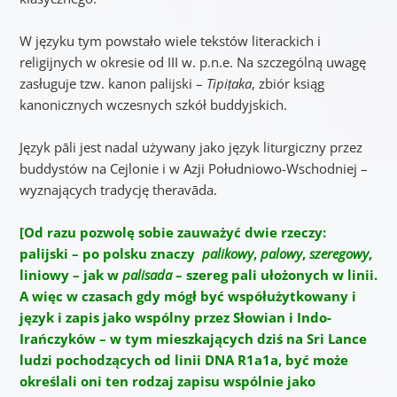
W języku tym powstało wiele tekstów literackich i
religijnych w okresie od III w. p.n.e. Na szczególną uwagę
zasługuje tzw. kanon palijski –
Tipiṭaka
, zbiór ksiąg
kanonicznych wczesnych szkół buddyjskich.
Język pāli jest nadal używany jako język liturgiczny przez
buddystów na Cejlonie i w Azji Południowo-Wschodniej –
wyznających tradycję theravāda.
[Od razu pozwolę sobie zauważyć dwie rzeczy:
palijski – po polsku znaczy
palikowy
,
palowy
,
szeregowy
,
liniowy – jak w
palisada
– szereg pali ułożonych w linii.
A więc w czasach gdy mógł być współużytkowany i
język i zapis jako wspólny przez Słowian i Indo-
Irańczyków – w tym mieszkających dziś na Sri Lance
ludzi pochodzących od linii DNA R1a1a, być może
określali oni ten rodzaj zapisu wspólnie jako