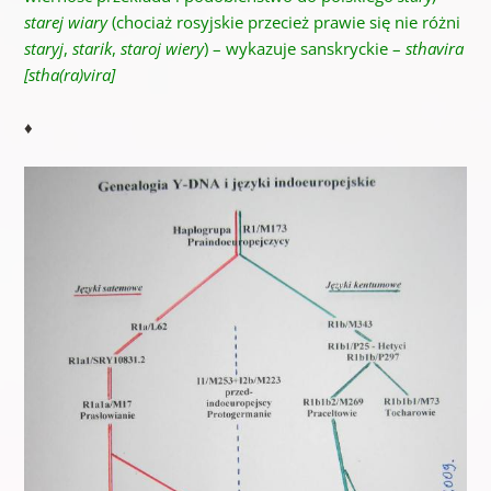
starej wiary
(chociaż rosyjskie przecież prawie się nie różni
staryj
,
starik
,
staroj
wiery
) – wykazuje sanskryckie
–
sthavira
[stha(ra)vira]
♦