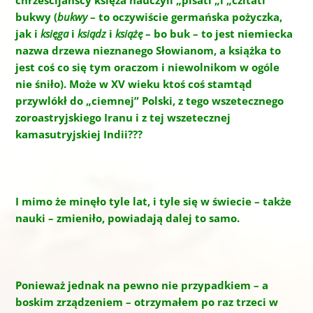
bukwy (
bukwy
– to oczywiście germańska pożyczka,
jak i
księga
i
ksiądz
i
książę
– bo buk – to jest niemiecka
nazwa drzewa nieznanego Słowianom, a książka to
jest coś co się tym oraczom i niewolnikom w ogóle
nie śniło). Może w XV wieku ktoś coś stamtąd
przywlókł do „ciemnej” Polski, z tego wszetecznego
zoroastryjskiego Iranu i z tej wszetecznej
kamasutryjskiej Indii???
I mimo że minęło tyle lat, i tyle się w świecie – także
nauki – zmieniło, powiadają dalej to samo.
Ponieważ jednak na pewno nie przypadkiem – a
boskim zrządzeniem – otrzymałem po raz trzeci w