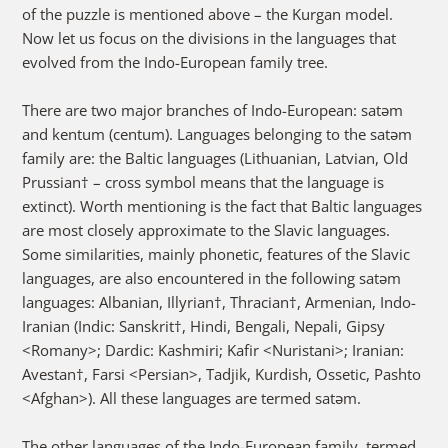
of the puzzle is mentioned above – the Kurgan model.
Now let us focus on the divisions in the languages that
evolved from the Indo-European family tree.
There are two major branches of Indo-European: satəm
and kentum (centum). Languages belonging to the satəm
family are: the Baltic languages (Lithuanian, Latvian, Old
Prussian† – cross symbol means that the language is
extinct). Worth mentioning is the fact that Baltic languages
are most closely approximate to the Slavic languages.
Some similarities, mainly phonetic, features of the Slavic
languages, are also encountered in the following satəm
languages: Albanian, Illyrian†, Thracian†, Armenian, Indo-
Iranian (Indic: Sanskrit†, Hindi, Bengali, Nepali, Gipsy
<Romany>; Dardic: Kashmiri; Kafir <Nuristani>; Iranian:
Avestan†, Farsi <Persian>, Tadjik, Kurdish, Ossetic, Pashto
<Afghan>). All these languages are termed satəm.
The other languages of the Indo-European family, termed