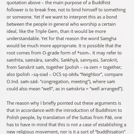
quotation above – the main purpose of a Buddhist
follower is to break free, not to bind himself to something
or someone. Yet if we want to interpret this as a bond
between the people in general who worship a certain
ideal, like the Triple Gem, than it would be more
understandable. Yet for that reason the word Saṃgha
would be much more appropriate. It is possible that the
root comes from O-grade form of *som-. It may refer to
saṃhita, saṃsāra, sandhi, Saṅkhyā, sannyasi, Sanskrit,
from Sanskrit saṁ, together [polish – ra-zem = together;
also (polish –są-siad – OCS sǫ-sědъ “Neighbor”, compare
O.Ind. saṁ-sád- “congregation, meeting”), where saṁ
could also mean “well”, as in saṁskrta = “well arranged”].
The reason why I briefly pointed out these arguments is
that in accordance with the introduction of Buddhism to
Polish people, by translation of the Suttas from Pāḷi, one
has to have in mind that this is not a case of establishing a
new religious movement, nor is it a sort of “buddhisation”