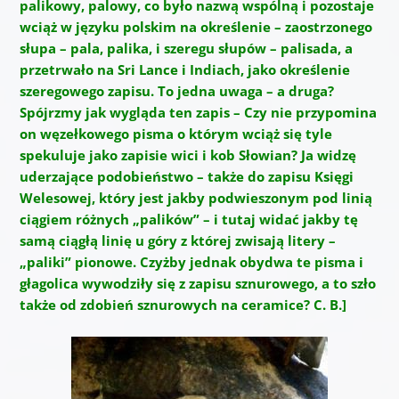
palikowy, palowy, co było nazwą wspólną i pozostaje
wciąż w języku polskim na określenie – zaostrzonego
słupa – pala, palika, i szeregu słupów – palisada, a
przetrwało na Sri Lance i Indiach, jako określenie
szeregowego zapisu. To jedna uwaga – a druga?
Spójrzmy jak wygląda ten zapis – Czy nie przypomina
on węzełkowego pisma o którym wciąż się tyle
spekuluje jako zapisie wici i kob Słowian? Ja widzę
uderzające podobieństwo – także do zapisu Księgi
Welesowej, który jest jakby podwieszonym pod linią
ciągiem różnych „palików” – i tutaj widać jakby tę
samą ciągłą linię u góry z której zwisają litery –
„paliki” pionowe. Czyżby jednak obydwa te pisma i
głagolica wywodziły się z zapisu sznurowego, a to szło
także od zdobień sznurowych na ceramice? C. B.]