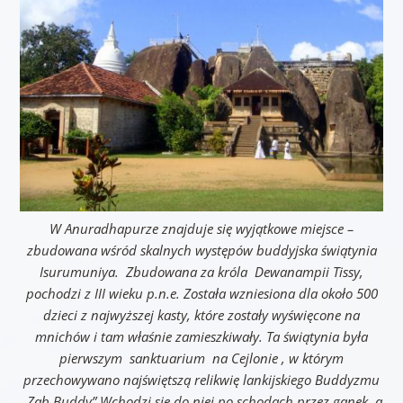
W Anuradhapurze znajduje się wyjątkowe miejsce –
zbudowana wśród skalnych występów buddyjska świątynia
Isurumuniya. Zbudowana za króla Dewanampii Tissy,
pochodzi z III wieku p.n.e. Została wzniesiona dla około 500
dzieci z najwyższej kasty, które zostały wyświęcone na
mnichów i tam właśnie zamieszkiwały. Ta świątynia była
pierwszym sanktuarium na Cejlonie , w którym
przechowywano najświętszą relikwię lankijskiego Buddyzmu
„Ząb Buddy”.Wchodzi się do niej po schodach przez ganek, a