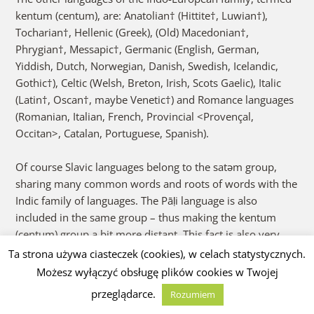
kentum (centum), are: Anatolian† (Hittite†, Luwian†),
Tocharian†, Hellenic (Greek), (Old) Macedonian†,
Phrygian†, Messapic†, Germanic (English, German,
Yiddish, Dutch, Norwegian, Danish, Swedish, Icelandic,
Gothic†), Celtic (Welsh, Breton, Irish, Scots Gaelic), Italic
(Latin†, Oscan†, maybe Venetic†) and Romance languages
(Romanian, Italian, French, Provincial <Provençal,
Occitan>, Catalan, Portuguese, Spanish).
Of course Slavic languages belong to the satəm group,
sharing many common words and roots of words with the
Indic family of languages. The Pāḷi language is also
included in the same group – thus making the kentum
(centum) group a bit more distant. This fact is also very
important, as we shall find out later on.
Ta strona używa ciasteczek (cookies), w celach statystycznych.
Możesz wyłączyć obsługę plików cookies w Twojej
What might be controversial and what many people might
przeglądarce.
Rozumiem
reject is a suggestion that these facts are connected with