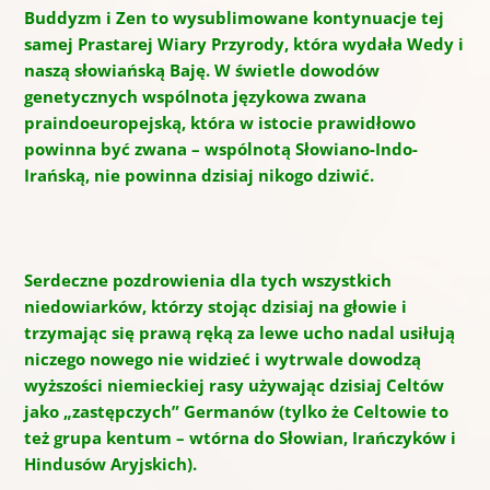
Buddyzm i Zen to wysublimowane kontynuacje tej
samej Prastarej Wiary Przyrody, która wydała Wedy i
naszą słowiańską Baję. W świetle dowodów
genetycznych wspólnota językowa zwana
praindoeuropejską, która w istocie prawidłowo
powinna być zwana – wspólnotą Słowiano-Indo-
Irańską, nie powinna dzisiaj nikogo dziwić.
Serdeczne pozdrowienia dla tych wszystkich
niedowiarków, którzy stojąc dzisiaj na głowie i
trzymając się prawą ręką za lewe ucho nadal usiłują
niczego nowego nie widzieć i wytrwale dowodzą
wyższości niemieckiej rasy używając dzisiaj Celtów
jako „zastępczych” Germanów (tylko że Celtowie to
też grupa kentum – wtórna do Słowian, Irańczyków i
Hindusów Aryjskich).