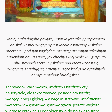
Mała, biała dogoba powyżej urwiska jest jakby przyrośnięta
do skał. Zespół świątynny jest idealnie wpisany w skalne
otoczenie i pod tym względem nie ustępuje innym sakralnym
budowlom na Sri Lance, jak choćby Lwiej Skale w Sigiriyi. Po
obu stronach szczeliny skalnej nad którą wznosi się
świątynia, znajdują się baseny służące kiedyś do rytualnych
obmyć mnichów buddyjskich.
Theravada- Stara
wiedza
,
wodzący
i
wiedzący
czyli
nauczyciele, ale także znawcy, posiadający
wiedzę
i
widzący
lepiej i głębiej
,
– a więc mistrzowie
,
wiedunowie
,
wieszczowie – górytowie, górowie (guru)
. Jeszcze większą
wierność przekładu i podobieństwo do polskiego
stary,