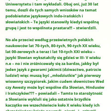
Uniwersytetu i tam wykładali. Obaj oni, już 30 lat
temu, doszli do tych samych wniosków na temat
podobieństw językowych indo-irańskich i
słowiańskich – Te języki stanowiły kiedyś wspólną
grupę i jest to wspólnota prastara!!! – stwierdzili.
No ale przecież według prześwietnych polskich
naukowców lat 70-tych, 80-tych, 90-tych XX wieku,
lat 00-zerowych a teraz i lat 10-tych XXI wieku –
języki Słowian wykształciły się gdzieś w III- V wieku
n.e – no i nie zróżnicowały się za bardzo, jakby był
jeden język z gwarami jakimiś (dziwactwo, patrzcie
ludzie!) więc muszą być „młodziutkie” jak pierwszy
wiosenny szczypiorek. Jakim cudem słownictwo Wed
czy Awesty może być wspólne dla Słowian, Hindusów
i Irańczyków??? – powiadali – Tamto to starożytność
a Słowianie wykluli się jako ostatnie brzydkie
kaczątko we wszechświecie koło X wieku kiedy ich
chrześcijańscy księża nauczyli „pisati „i „czitati”