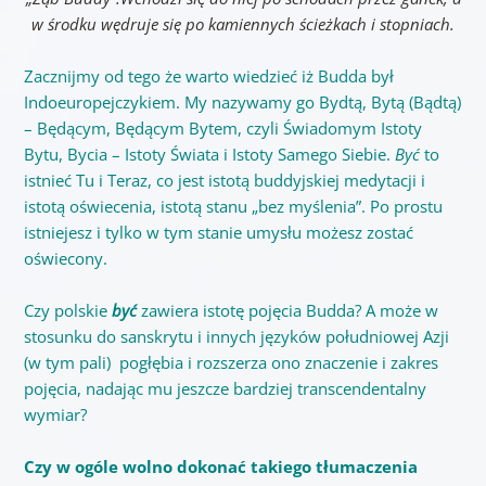
w środku wędruje się po kamiennych ścieżkach i stopniach.
Zacznijmy od tego że warto wiedzieć iż Budda był
Indoeuropejczykiem. My nazywamy go Bydtą, Bytą (Bądtą)
– Będącym, Będącym Bytem, czyli Świadomym Istoty
Bytu, Bycia – Istoty Świata i Istoty Samego Siebie.
Być
to
istnieć Tu i Teraz, co jest istotą buddyjskiej medytacji i
istotą oświecenia, istotą stanu „bez myślenia”. Po prostu
istniejesz i tylko w tym stanie umysłu możesz zostać
oświecony.
Czy polskie
być
zawiera istotę pojęcia Budda? A może w
stosunku do sanskrytu i innych języków południowej Azji
(w tym pali) pogłębia i rozszerza ono znaczenie i zakres
pojęcia, nadając mu jeszcze bardziej transcendentalny
wymiar?
Czy w ogóle wolno dokonać takiego tłumaczenia