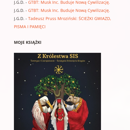
J.G.D.
-
GTBT: Musk Inc. Buduje Nową Cywilizację.
J.G.D.
-
GTBT: Musk Inc. Buduje Nową Cywilizację.
J.G.D.
-
Tadeusz Pruss Mroziński: ŚCIEŻKI GWIAZD,
PISMA I PAMIĘCI
MOJE KSIĄŻKI