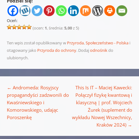
Podziel się!
Oceń:
(ocen:
1
, średnia:
5,00
z 5)
Ten wpis został opublikowany w
Przyroda
,
Społeczeństwo - Polska
i
otagowany jako
Przyroda do ochrony
. Dodaj
odnośnik
do
ulubionych.
Nawigacja wpisu
←
Andromeda: Rosyjscy
This Is IT – Maciej Kawecki:
propagandyści zadzwonili do
Połączył fizykę kwantową i
Kwaśniewskiego i
klasyczną | prof. Wojciech
Komorowskiego, udając
Żurek (suplement do
Poroszenkę
wykładu Nowej Wszechnicy,
Kraków 2024)
→