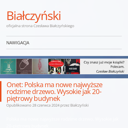
Białczyński
oficjalna strona Czesława Białczyńskiego
NAWIGACJA
Przejdź do treści
Onet: Polska ma nowe najwyższe
rodzime drzewo. Wysokie jak 20-
piętrowy budynek
Opublikowano
28 czerwca 2024
przez
Białczyński
Polska ma nowe najwyższe rodzime drzewo. Wysokie jak
20-piętrowy budynek