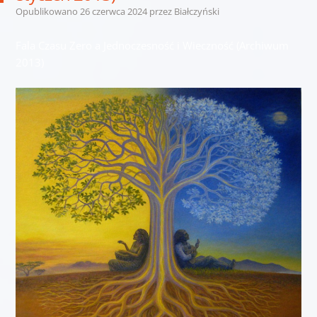
Opublikowano
26 czerwca 2024
przez
Białczyński
Fala Czasu Zero a Jednoczesność i Wieczność (Archiwum
2013)