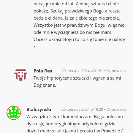
nękając mnie od lat. Żadnej sztuczki ci nie
pokażę. Szukaj prawdziwego Boga a reszta
będzie ci dana. Ja za ciebie tego nie zrobię.
Wszystko jest w prawdziwym Bogu, więc nic
ode mnie wyciągniesz bo nic nie mam.
Chcesz ukraść Bogu to co się tobie nie należy
?
Pola Rex
29 czerwca 2024 o 01:21
Odpowiedz
Twoje hipnotyczne sztuczki i wgrania są mi
Bog znane.
Białczyński
26 czerwca 2024 o 19:29
Odpowiedz
W związku z tymi komentarzami Boga polecam
dyskusję pod oryginalnym artykułem, gdzie
dużo i mądrze, ale jasno i prosto i w Prawdzie /