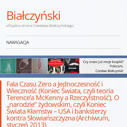
Białczyński
oficjalna strona Czesława Białczyńskiego
NAWIGACJA
Przejdź do treści
Fala Czasu Zero a Jednoczesność i
Wieczność (Koniec Świata, czyli teoria
Terence’a McKenny a RzeczyIstność), O
„narodzie” żydowskim, czyli Koniec
Świata Kłamstw – USA i banksterzy
kontra Słowiańszczyzna (Archiwum,
styczeń 2013)