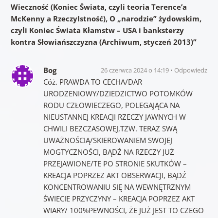
Wieczność (Koniec Świata, czyli teoria Terence’a
McKenny a RzeczyIstność), O „narodzie” żydowskim,
czyli Koniec Świata Kłamstw – USA i banksterzy
kontra Słowiańszczyzna (Archiwum, styczeń 2013)
”
Bog
26 czerwca 2024 o 14:19
Odpowiedz
Cóż. PRAWDA TO CECHA/DAR
URODZENIOWY/DZIEDZICTWO POTOMKÓW
RODU CZŁOWIECZEGO, POLEGAJĄCA NA
NIEUSTANNEJ KREACJI RZECZY JAWNYCH W
CHWILI BEZCZASOWEJ,TZW. TERAZ SWĄ
UWAŻNOŚCIĄ/SKIEROWANIEM SWOJEJ
MOGTYCZNOŚCI, BĄDŹ NA RZECZY JUŻ
PRZEJAWIONE/TE PO STRONIE SKUTKÓW –
KREACJA POPRZEZ AKT OBSERWACJI, BĄDŹ
KONCENTROWANIU SIĘ NA WEWNĘTRZNYM
ŚWIECIE PRZYCZYNY – KREACJA POPRZEZ AKT
WIARY/ 100%PEWNOŚCI, ŻE JUŻ JEST TO CZEGO