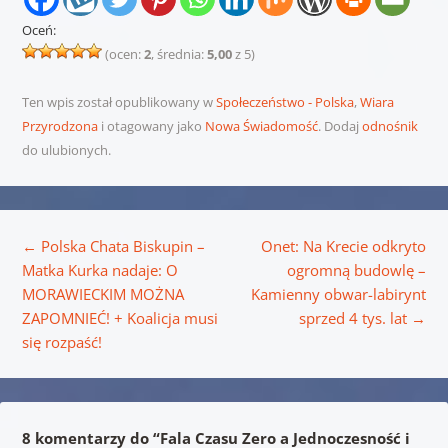
Oceń:
(ocen:
2
, średnia:
5,00
z 5)
Ten wpis został opublikowany w
Społeczeństwo - Polska
,
Wiara
Przyrodzona
i otagowany jako
Nowa Świadomość
. Dodaj
odnośnik
do ulubionych.
Nawigacja wpisu
←
Polska Chata Biskupin –
Onet: Na Krecie odkryto
Matka Kurka nadaje: O
ogromną budowlę –
MORAWIECKIM MOŻNA
Kamienny obwar-labirynt
ZAPOMNIEĆ! + Koalicja musi
sprzed 4 tys. lat
→
się rozpaść!
8 komentarzy do “
Fala Czasu Zero a Jednoczesność i