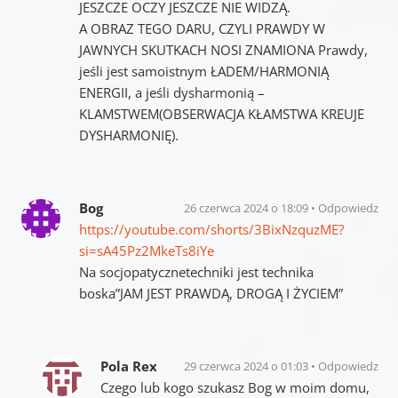
JESZCZE OCZY JESZCZE NIE WIDZĄ.
A OBRAZ TEGO DARU, CZYLI PRAWDY W
JAWNYCH SKUTKACH NOSI ZNAMIONA Prawdy,
jeśli jest samoistnym ŁADEM/HARMONIĄ
ENERGII, a jeśli dysharmonią –
KLAMSTWEM(OBSERWACJA KŁAMSTWA KREUJE
DYSHARMONIĘ).
Bog
26 czerwca 2024 o 18:09
Odpowiedz
https://youtube.com/shorts/3BixNzquzME?
si=sA45Pz2MkeTs8iYe
Na socjopatycznetechniki jest technika
boska”JAM JEST PRAWDĄ, DROGĄ I ŻYCIEM”
Pola Rex
29 czerwca 2024 o 01:03
Odpowiedz
Czego lub kogo szukasz Bog w moim domu,