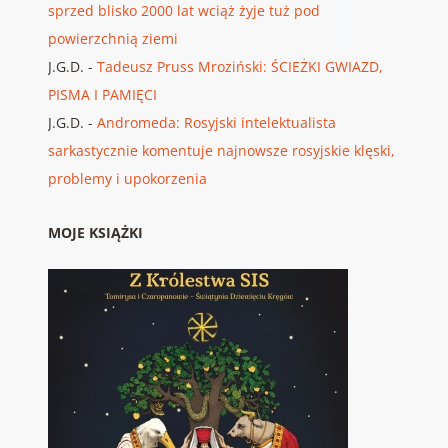
sprzed blisko 2000 lat wciąż żyje tuż pod
powierzchnią ziemi
J.G.D.
-
Tadeusz Pruss Mroziński: ŚCIEŻKI GWIAZD,
PISMA I PAMIĘCI
J.G.D.
-
Andromeda: Rosyjski intelektualista
sarkastycznie komentuje najnowsze rosyjskie klęski,
problemy i upokorzenia
MOJE KSIĄŻKI