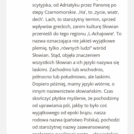
scytyjska, od Adriatyku przez Panonię po
stepy Czarnomorskie. ‚Ha’, to ‚życie, wiatr,
dech’. Lach, to starożytny termin, sprzed
wpływów greckich, zanim kulturę Słowian
przenieśli do tego regionu ‚L-Achajowie’. To
nazwa oznaczająca nie jakieś wyjątkowe
plemię, tylko ‚równych ludzi” wśród
Słowian. Stąd, objęła znaczeniem
wszystkich Słowian a ich języki nazywa się
laskimi. Zachodnio lub wschodnio,
północno lub południowo, ale laskimi.
Dopiero póżniej, mamy języki wtórne, o
innym nazewnictwie słowiańskim. Czas
skończyć płytkie myślenie, że pochodzimy
od uprawiania pól, jakby to było coś
wyjątkowego od epoki brązu. nasza
rodowa nazwa (państwo Polska), pochodzi
od starożytnej nazwy zaawansowanej