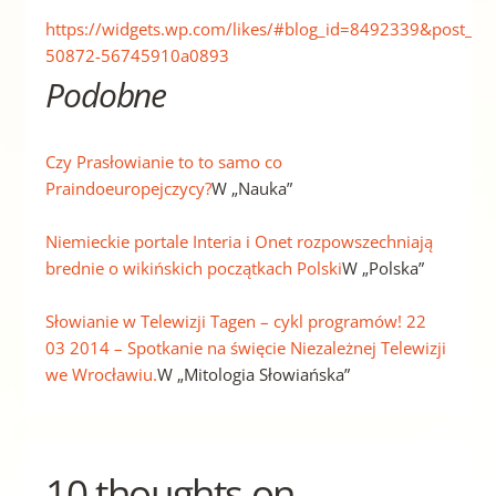
https://widgets.wp.com/likes/#blog_id=8492339&post_i
50872-56745910a0893
Podobne
Czy Prasłowianie to to samo co
Praindoeuropejczycy?
W „Nauka”
Niemieckie portale Interia i Onet rozpowszechniają
brednie o wikińskich początkach Polski
W „Polska”
Słowianie w Telewizji Tagen – cykl programów! 22
03 2014 – Spotkanie na święcie Niezależnej Telewizji
we Wrocławiu.
W „Mitologia Słowiańska”
10 thoughts on