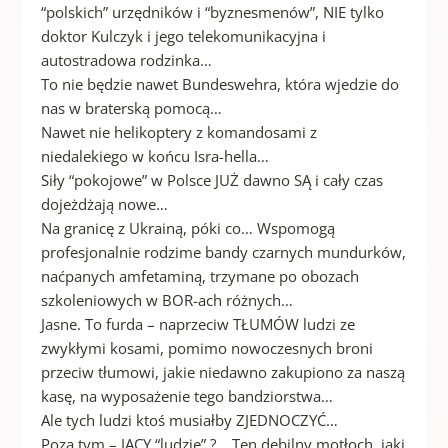
“polskich” urzędników i “byznesmenów”, NIE tylko
doktor Kulczyk i jego telekomunikacyjna i
autostradowa rodzinka…
To nie będzie nawet Bundeswehra, która wjedzie do
nas w braterską pomocą…
Nawet nie helikoptery z komandosami z
niedalekiego w końcu Isra-hella…
Siły “pokojowe” w Polsce JUŻ dawno SĄ i cały czas
dojeżdżają nowe…
Na granicę z Ukrainą, póki co… Wspomogą
profesjonalnie rodzime bandy czarnych mundurków,
naćpanych amfetaminą, trzymane po obozach
szkoleniowych w BOR-ach różnych…
Jasne. To furda – naprzeciw TŁUMÓW ludzi ze
zwykłymi kosami, pomimo nowoczesnych broni
przeciw tłumowi, jakie niedawno zakupiono za naszą
kasę, na wyposażenie tego bandziorstwa…
Ale tych ludzi ktoś musiałby ZJEDNOCZYĆ…
Poza tym – JACY “ludzie” ?… Ten debilny motłoch, jaki