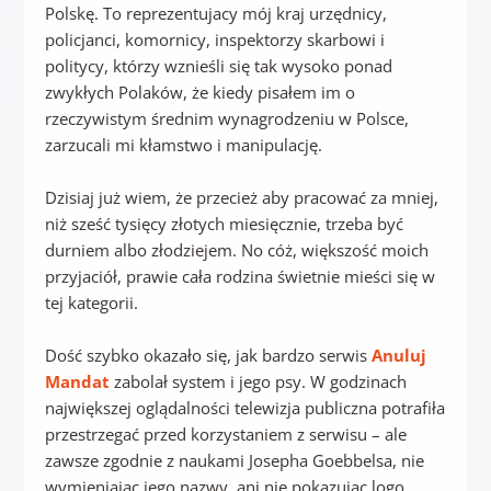
Polskę. To reprezentujacy mój kraj urzędnicy,
policjanci, komornicy, inspektorzy skarbowi i
politycy, którzy wznieśli się tak wysoko ponad
zwykłych Polaków, że kiedy pisałem im o
rzeczywistym średnim wynagrodzeniu w Polsce,
zarzucali mi kłamstwo i manipulację.
Dzisiaj już wiem, że przecież aby pracować za mniej,
niż sześć tysięcy złotych miesięcznie, trzeba być
durniem albo złodziejem. No cóż, większość moich
przyjaciół, prawie cała rodzina świetnie mieści się w
tej kategorii.
Dość szybko okazało się, jak bardzo serwis
Anuluj
Mandat
zabolał system i jego psy. W godzinach
największej oglądalności telewizja publiczna potrafiła
przestrzegać przed korzystaniem z serwisu – ale
zawsze zgodnie z naukami Josepha Goebbelsa, nie
wymieniając jego nazwy, ani nie pokazując logo.