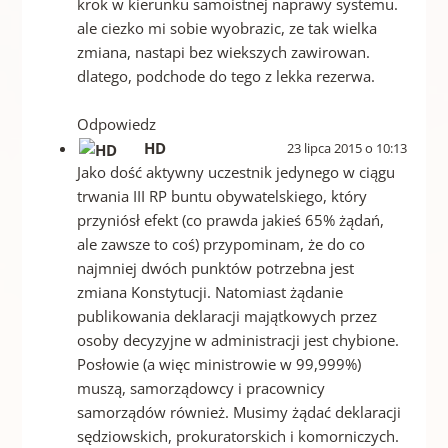
krok w kierunku samoistnej naprawy systemu.
ale ciezko mi sobie wyobrazic, ze tak wielka
zmiana, nastapi bez wiekszych zawirowan.
dlatego, podchode do tego z lekka rezerwa.
Odpowiedz
HD
23 lipca 2015 o 10:13
Jako dość aktywny uczestnik jedynego w ciągu
trwania III RP buntu obywatelskiego, który
przyniósł efekt (co prawda jakieś 65% żądań,
ale zawsze to coś) przypominam, że do co
najmniej dwóch punktów potrzebna jest
zmiana Konstytucji. Natomiast żądanie
publikowania deklaracji majątkowych przez
osoby decyzyjne w administracji jest chybione.
Posłowie (a więc ministrowie w 99,999%)
muszą, samorządowcy i pracownicy
samorządów również. Musimy żądać deklaracji
sędziowskich, prokuratorskich i komorniczych.