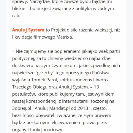
sprawy. Narzędzie, które zawsze było i będzie mi
bliskie – bo nie jest związane z polityką w żadnym
calu.
Anuluj System
to Projekt o sile rażenia większej, niż
likwidacja filmowego Matrixa.
– Nie zajmujemy sie popieraniem jakiejkolwiek partii
politycznej, za to chcemy wiedzieć co najbardziej
doskwiera naszym Czytelnikom, jakie są według nich
największe “grzechy” tego opresyjnego Państwa –
wyjaśnia Tomek Parol, spiritus movens i twórca
Trzeciego Obiegu oraz Anuluj System. – 13
postulatów, które publikujemy tam, jest wynikiem
naszej korespondencji z Internautami, toczonej na
3obieg.pl i Anuluj-Mandat.pl od 2013 i, często,
bezsilności obywateli związanej ze złym prawem
bądź z bezkarnym lekceważeniem prawa przez
organy i funkcjonariuszy.