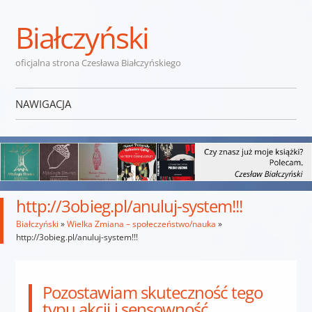
Białczyński
oficjalna strona Czesława Białczyńskiego
NAWIGACJA
Przejdź do treści
http://3obieg.pl/anuluj-system!!!
Białczyński
»
Wielka Zmiana – społeczeństwo/nauka
»
http://3obieg.pl/anuluj-system!!!
Pozostawiam skuteczność tego
typu akcji i sensowność