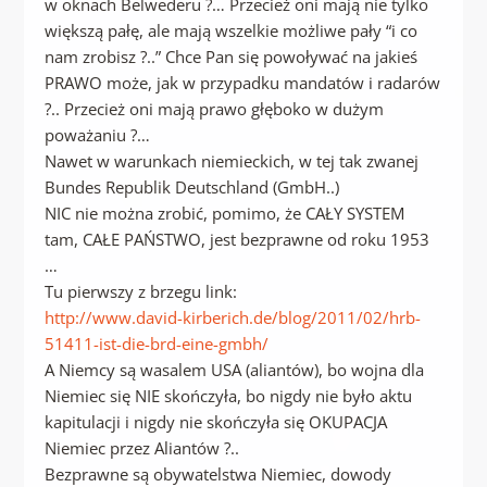
w oknach Belwederu ?… Przecież oni mają nie tylko
większą pałę, ale mają wszelkie możliwe pały “i co
nam zrobisz ?..” Chce Pan się powoływać na jakieś
PRAWO może, jak w przypadku mandatów i radarów
?.. Przecież oni mają prawo głęboko w dużym
poważaniu ?…
Nawet w warunkach niemieckich, w tej tak zwanej
Bundes Republik Deutschland (GmbH..)
NIC nie można zrobić, pomimo, że CAŁY SYSTEM
tam, CAŁE PAŃSTWO, jest bezprawne od roku 1953
…
Tu pierwszy z brzegu link:
http://www.david-kirberich.de/blog/2011/02/hrb-
51411-ist-die-brd-eine-gmbh/
A Niemcy są wasalem USA (aliantów), bo wojna dla
Niemiec się NIE skończyła, bo nigdy nie było aktu
kapitulacji i nigdy nie skończyła się OKUPACJA
Niemiec przez Aliantów ?..
Bezprawne są obywatelstwa Niemiec, dowody