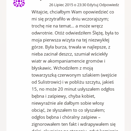
26 Lipiec 2015 o 23:30 Edytuj Odpowiedz
Witajcie, chciałbym Wam opowiedzieć co
mi się przytrafiło w dniu wczorajszym;
trochę nie na temat… a może wręcz
odwrotnie. Otóż odwiedziłem Ślężę, była to
moja pierwsza wizyta na tej niezwykłej
górze. Była burza, trwała w najlepsze, z
nieba zacinał deszcz, szumiał wściekły
wiatr w akompaniamencie gromów i
błyskawic. Wchodziłem z moją
towarzyszką czerwonym szlakiem (wejście
od Sulistrowic) i w pobliżu szczytu, jakieś
15, no może 20 minut usłyszałem odgłos
bębna i zaśpiewy, chyba kobiet,
niewyraźnie ale dałbym sobie włosy
obciąć, że słyszałem to co słyszałem;
odgłos bębna i chóralny zaśpiew –
zignorowałem ten fakt i wdrapywałem się