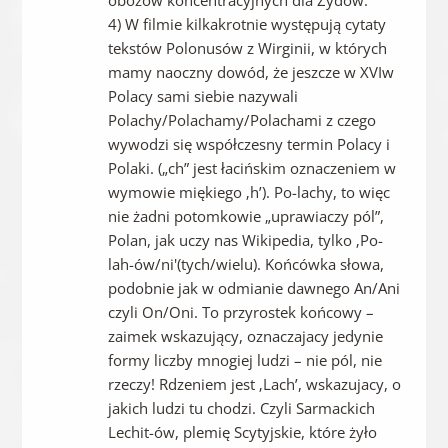
obozów koncentracyjnych dla Żydów.
4) W filmie kilkakrotnie występują cytaty
tekstów Polonusów z Wirginii, w których
mamy naoczny dowód, że jeszcze w XVIw
Polacy sami siebie nazywali
Polachy/Polachamy/Polachami z czego
wywodzi się współczesny termin Polacy i
Polaki. („ch” jest łacińskim oznaczeniem w
wymowie miękiego ‚h’). Po-lachy, to więc
nie żadni potomkowie „uprawiaczy pól”,
Polan, jak uczy nas Wikipedia, tylko ‚Po-
lah-ów/ni'(tych/wielu). Końcówka słowa,
podobnie jak w odmianie dawnego An/Ani
czyli On/Oni. To przyrostek końcowy –
zaimek wskazujący, oznaczajacy jedynie
formy liczby mnogiej ludzi – nie pól, nie
rzeczy! Rdzeniem jest ‚Lach’, wskazujacy, o
jakich ludzi tu chodzi. Czyli Sarmackich
Lechit-ów, plemię Scytyjskie, które żyło