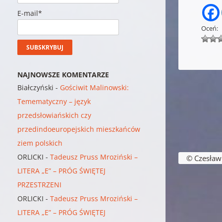
E-mail*
Oceń:
NAJNOWSZE KOMENTARZE
Białczyński
-
Gościwit Malinowski:
Temematyczny – język
przedsłowiańskich czy
przedindoeuropejskich mieszkańców
ziem polskich
ORLICKI
-
Tadeusz Pruss Mroziński –
© Czesław B
LITERA „E” – PRÓG ŚWIĘTEJ
PRZESTRZENI
ORLICKI
-
Tadeusz Pruss Mroziński –
LITERA „E” – PRÓG ŚWIĘTEJ