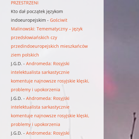
PRZESTRZENI
Kto dał początek językom
indoeuropejskim
-
Gościwit
Malinowski: Temematyczny – język
przedsłowiańskich czy
przedindoeuropejskich mieszkańców
ziem polskich
J.G.D.
-
Andromeda: Rosyjski
intelektualista sarkastycznie
komentuje najnowsze rosyjskie klęski,
problemy i upokorzenia
J.G.D.
-
Andromeda: Rosyjski
intelektualista sarkastycznie
komentuje najnowsze rosyjskie klęski,
problemy i upokorzenia
J.G.D.
-
Andromeda: Rosyjski