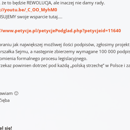
 że to będzie REWOLUCJA, ale inaczej nie damy rady.
s://youtu.be/_C_OO_MyhM0
SUJEMY swoje wsparcie tutaj….
//www.petycje.pl/petycjePodglad.php?petycjeid=11640
braniu jak największej możliwej ilości podpisów, zgłosimy projek
rszałka Sejmu, a następnie zbierzemy wymagane 100 000 podpi
omienia formalnego procesu legislacyjnego.
zekaz powinien dotrzeć pod każdą „polską strzechę” w Polsce i za
awiam 🙂
Zięba
l się!