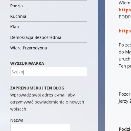
Wiem,
Poezja
http
Kuchnia
PODPI
Klan
http:
Demokracja Bezpośrednia
Po ze
Wiara Przyrodzona
do Ma
uruch
WYSZUKIWARKA
Ten pr
Szukaj
ZAPRENUMERUJ TEN BLOG
Pozdr
Wprowadź swój adres e-mail aby
Jerzy 
otrzymywać powiadomienia o nowych
wpisach.
Nazwa
Podzie