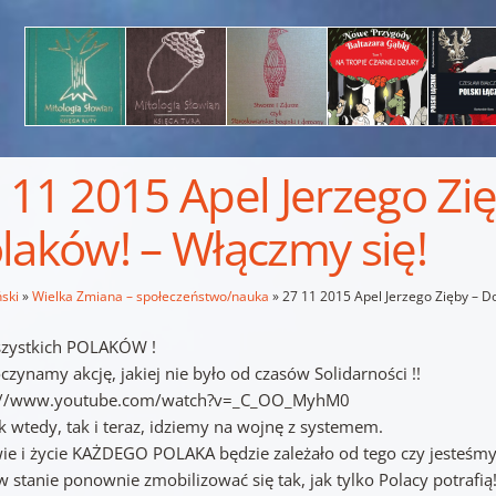
 11 2015 Apel Jerzego Zi
laków! – Włączmy się!
ski
»
Wielka Zmiana – społeczeństwo/nauka
»
27 11 2015 Apel Jerzego Zięby – D
zystkich POLAKÓW !
zynamy akcję, jakiej nie było od czasów Solidarności !!
://www.youtube.com/watch?v=_C_OO_MyhM0
k wtedy, tak i teraz, idziemy na wojnę z systemem.
ie i życie KAŻDEGO POLAKA będzie zależało od tego czy jesteśm
w stanie ponownie zmobilizować się tak, jak tylko Polacy potrafią!