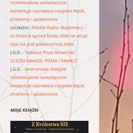
intelektualista sarkastycznie
komentuje najnowsze rosyjskie klęski,
problemy i upokorzenia
szczecho
-
Polskie Radio: Masłomęcz –
tu historia sprzed blisko 2000 lat wciąż
żyje tuż pod powierzchnią ziemi
J.G.D.
-
Tadeusz Pruss Mroziński:
ŚCIEŻKI GWIAZD, PISMA I PAMIĘCI
J.G.D.
-
Andromeda: Rosyjski
intelektualista sarkastycznie
komentuje najnowsze rosyjskie klęski,
problemy i upokorzenia
MOJE KSIĄŻKI