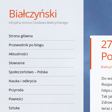
Białczyński
oficjalna strona Czesława Białczyńskiego
Nawigacja
Przejdź do treści
Strona główna
27
Przewodnik po blogu
Po
Aktualności
Słowianie
Białczyń
Społeczeństwo – Polska
Do ws
Nauka i odkrycia
Rozpoc
Przyroda
https
Tak ja
Powieści
Zdrow
Sztuka
teraz 