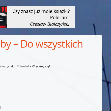
ęby – Do wszystkich
o wszystkich Polaków! – Włączmy się!
y
!