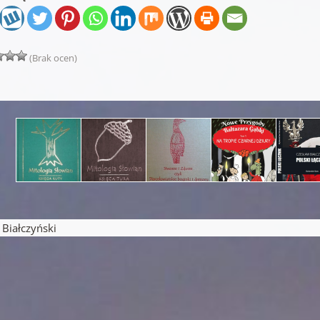
(Brak ocen)
iałczyński