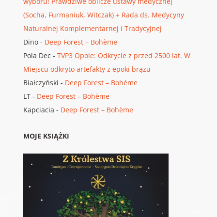
wyboru! Prawdziwe oblicze ustawy medycznej
(Socha, Furmaniuk, Witczak) + Rada ds. Medycyny
Naturalnej Komplementarnej i Tradycyjnej
Dino
-
Deep Forest – Bohème
Pola Dec
-
TVP3 Opole: Odkrycie z przed 2500 lat. W
Miejscu odkryto artefakty z epoki brązu
Białczyński
-
Deep Forest – Bohème
LT
-
Deep Forest – Bohème
Kapciacia
-
Deep Forest – Bohème
MOJE KSIĄŻKI