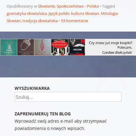
Opublikowany w
Słowianie
,
Społeczeństwo - Polska
Tagged
gramatyka słowiańska
,
język polski
,
kultura Słowian
,
Mitologia
Słowian
,
tradycja słowiańska
53 komentarze
Nawigacja wpisu
WYSZUKIWARKA
Szukaj
ZAPRENUMERUJ TEN BLOG
Wprowadź swój adres e-mail aby otrzymywać
powiadomienia o nowych wpisach.