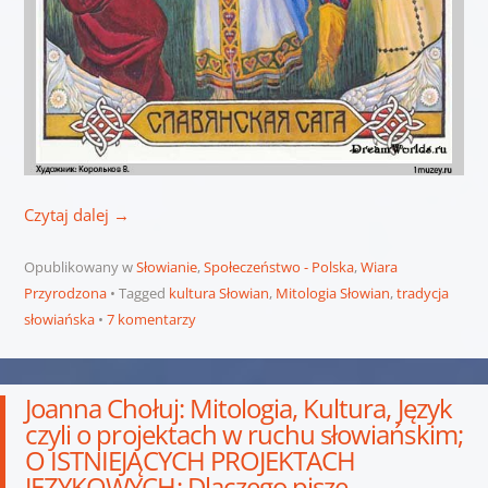
Czytaj dalej
→
Opublikowany w
Słowianie
,
Społeczeństwo - Polska
,
Wiara
Przyrodzona
Tagged
kultura Słowian
,
Mitologia Słowian
,
tradycja
słowiańska
7 komentarzy
Joanna Chołuj: Mitologia, Kultura, Język
czyli o projektach w ruchu słowiańskim;
O ISTNIEJĄCYCH PROJEKTACH
JĘZYKOWYCH; Dlaczego piszę