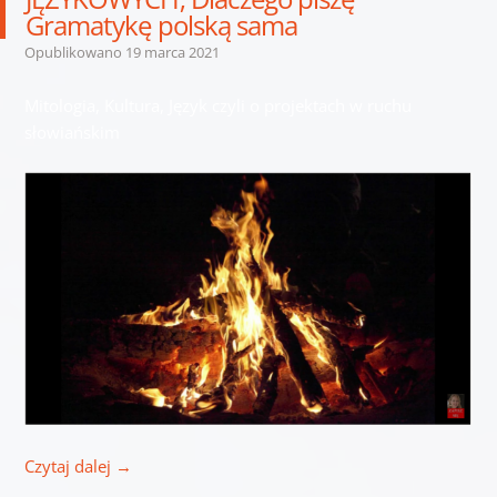
Gramatykę polską sama
Opublikowano
19 marca 2021
Mitologia, Kultura, Język czyli o projektach w ruchu
słowiańskim
Czytaj dalej
→