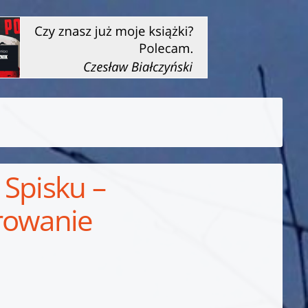
 Spisku –
rowanie