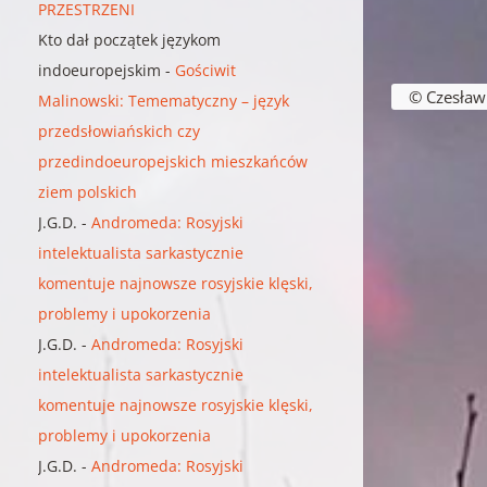
PRZESTRZENI
Kto dał początek językom
indoeuropejskim
-
Gościwit
Nawigacja w
© Czesław B
Malinowski: Temematyczny – język
przedsłowiańskich czy
przedindoeuropejskich mieszkańców
ziem polskich
J.G.D.
-
Andromeda: Rosyjski
intelektualista sarkastycznie
komentuje najnowsze rosyjskie klęski,
problemy i upokorzenia
J.G.D.
-
Andromeda: Rosyjski
intelektualista sarkastycznie
komentuje najnowsze rosyjskie klęski,
problemy i upokorzenia
J.G.D.
-
Andromeda: Rosyjski