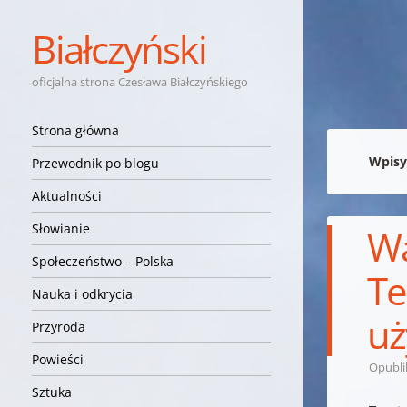
Białczyński
oficjalna strona Czesława Białczyńskiego
Nawigacja
Przejdź do treści
Strona główna
Wpisy
Przewodnik po blogu
Aktualności
Słowianie
Wa
Społeczeństwo – Polska
Te
Nauka i odkrycia
uż
Przyroda
Powieści
Opubl
Sztuka