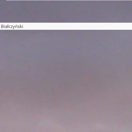
pisu
iałczyński