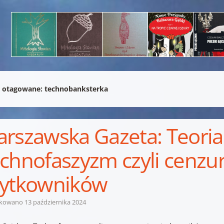
 otagowane:
technobanksterka
rszawska Gazeta: Teoria
chnofaszyzm czyli cenzu
ytkowników
ikowano
13 października 2024