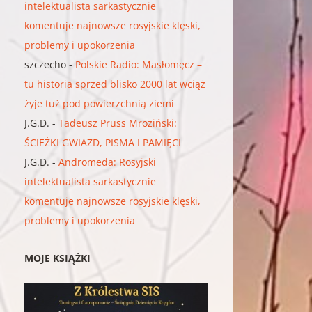
intelektualista sarkastycznie
komentuje najnowsze rosyjskie klęski,
problemy i upokorzenia
szczecho
-
Polskie Radio: Masłomęcz –
tu historia sprzed blisko 2000 lat wciąż
żyje tuż pod powierzchnią ziemi
J.G.D.
-
Tadeusz Pruss Mroziński:
ŚCIEŻKI GWIAZD, PISMA I PAMIĘCI
J.G.D.
-
Andromeda: Rosyjski
intelektualista sarkastycznie
komentuje najnowsze rosyjskie klęski,
problemy i upokorzenia
MOJE KSIĄŻKI