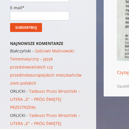
E-mail*
NAJNOWSZE KOMENTARZE
Białczyński
-
Gościwit Malinowski:
Temematyczny – język
przedsłowiańskich czy
Czytaj
przedindoeuropejskich mieszkańców
ziem polskich
Opubl
ORLICKI
-
Tadeusz Pruss Mroziński –
LITERA „E” – PRÓG ŚWIĘTEJ
PRZESTRZENI
ORLICKI
-
Tadeusz Pruss Mroziński –
LITERA „E” – PRÓG ŚWIĘTEJ