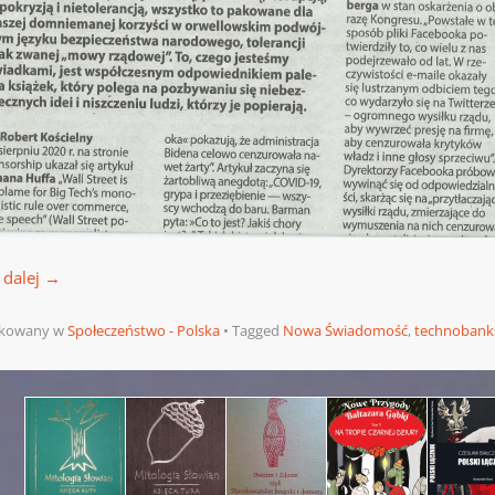
 dalej
→
ikowany w
Społeczeństwo - Polska
Tagged
Nowa Świadomość
,
technobank