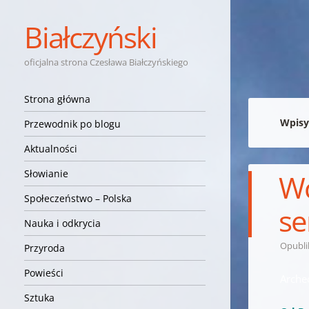
Białczyński
oficjalna strona Czesława Białczyńskiego
Nawigacja
Przejdź do treści
Strona główna
Wpisy
Przewodnik po blogu
Aktualności
Słowianie
Wc
Społeczeństwo – Polska
se
Nauka i odkrycia
Opubl
Przyroda
Powieści
Arche
Sztuka