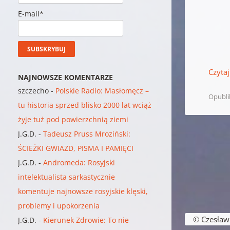
E-mail*
Czytaj
NAJNOWSZE KOMENTARZE
szczecho
-
Polskie Radio: Masłomęcz –
Opubl
tu historia sprzed blisko 2000 lat wciąż
żyje tuż pod powierzchnią ziemi
J.G.D.
-
Tadeusz Pruss Mroziński:
ŚCIEŻKI GWIAZD, PISMA I PAMIĘCI
J.G.D.
-
Andromeda: Rosyjski
intelektualista sarkastycznie
komentuje najnowsze rosyjskie klęski,
problemy i upokorzenia
Nawigacja w
© Czesław B
J.G.D.
-
Kierunek Zdrowie: To nie