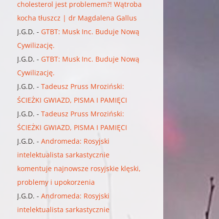
cholesterol jest problemem?! Wątroba
kocha tłuszcz | dr Magdalena Gallus
J.G.D.
-
GTBT: Musk Inc. Buduje Nową
Cywilizację.
J.G.D.
-
GTBT: Musk Inc. Buduje Nową
Cywilizację.
J.G.D.
-
Tadeusz Pruss Mroziński:
ŚCIEŻKI GWIAZD, PISMA I PAMIĘCI
J.G.D.
-
Tadeusz Pruss Mroziński:
ŚCIEŻKI GWIAZD, PISMA I PAMIĘCI
J.G.D.
-
Andromeda: Rosyjski
intelektualista sarkastycznie
komentuje najnowsze rosyjskie klęski,
problemy i upokorzenia
J.G.D.
-
Andromeda: Rosyjski
intelektualista sarkastycznie