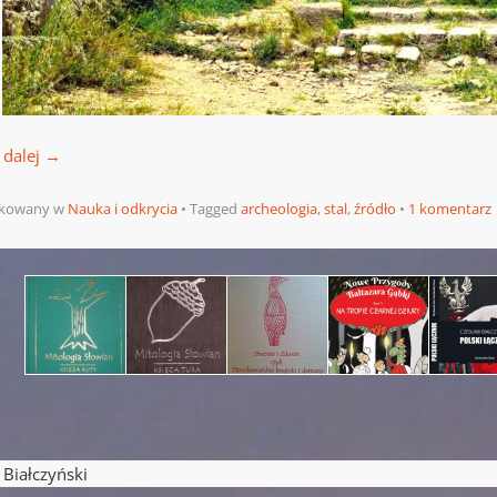
 dalej
→
ikowany w
Nauka i odkrycia
Tagged
archeologia
,
stal
,
źródło
1 komentarz
pisu
iałczyński