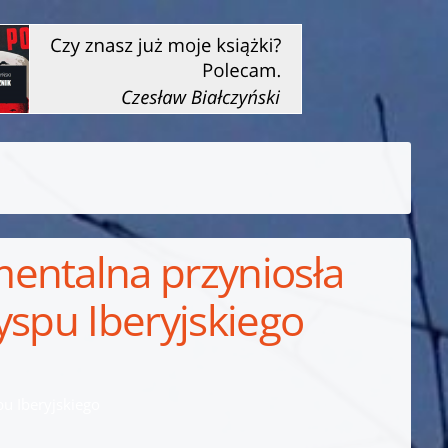
entalna przyniosła
yspu Iberyjskiego
u Iberyjskiego