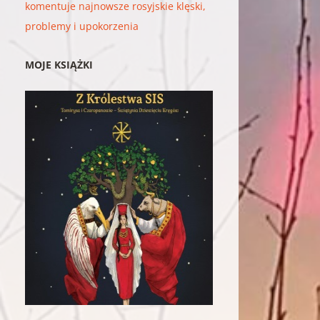
komentuje najnowsze rosyjskie klęski,
problemy i upokorzenia
MOJE KSIĄŻKI