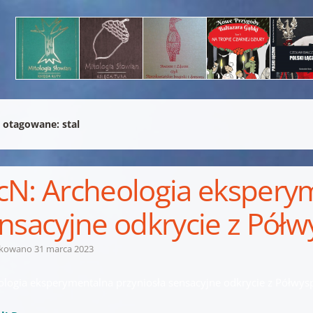
 otagowane:
stal
N: Archeologia eksperym
nsacyjne odkrycie z Półw
ikowano
31 marca 2023
ologia eksperymentalna przyniosła sensacyjne odkrycie z Półwysp