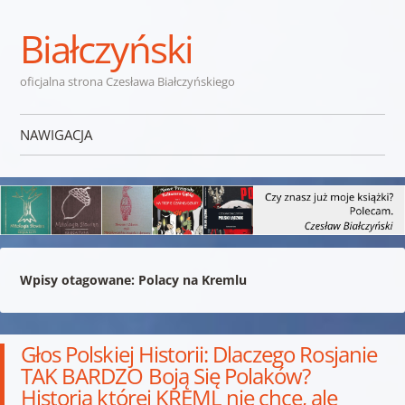
Białczyński
oficjalna strona Czesława Białczyńskiego
NAWIGACJA
Przejdź do treści
Wpisy otagowane:
Polacy na Kremlu
Głos Polskiej Historii: Dlaczego Rosjanie
TAK BARDZO Boją Się Polaków?
Historia której KREML nie chce, ale