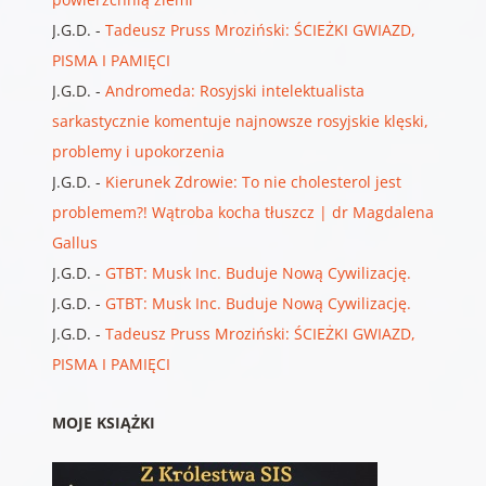
J.G.D.
-
Tadeusz Pruss Mroziński: ŚCIEŻKI GWIAZD,
PISMA I PAMIĘCI
J.G.D.
-
Andromeda: Rosyjski intelektualista
sarkastycznie komentuje najnowsze rosyjskie klęski,
problemy i upokorzenia
J.G.D.
-
Kierunek Zdrowie: To nie cholesterol jest
problemem?! Wątroba kocha tłuszcz | dr Magdalena
Gallus
J.G.D.
-
GTBT: Musk Inc. Buduje Nową Cywilizację.
J.G.D.
-
GTBT: Musk Inc. Buduje Nową Cywilizację.
J.G.D.
-
Tadeusz Pruss Mroziński: ŚCIEŻKI GWIAZD,
PISMA I PAMIĘCI
MOJE KSIĄŻKI