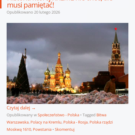
musi pamiętać!
Opublikowano
20 lutego 2026
Czytaj dalej
→
Opublikowany w
Społeczeństwo - Polska
Tagged
Bitwa
Warszawska
,
Polacy na Kremlu
,
Polska - Rosja
,
Polska rządzi
Moskwą 1610
,
Powstania
Skomentuj