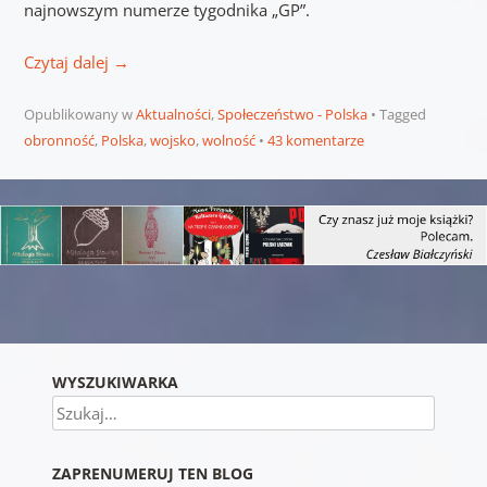
najnowszym numerze tygodnika „GP”.
Czytaj dalej
→
Opublikowany w
Aktualności
,
Społeczeństwo - Polska
Tagged
obronność
,
Polska
,
wojsko
,
wolność
43 komentarze
Nawigacja wpisu
WYSZUKIWARKA
Szukaj
ZAPRENUMERUJ TEN BLOG