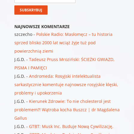
NAJNOWSZE KOMENTARZE
szczecho
-
Polskie Radio: Masłomęcz – tu historia
sprzed blisko 2000 lat wciąż żyje tuż pod
powierzchnią ziemi
J.G.D.
-
Tadeusz Pruss Mroziński: ŚCIEŻKI GWIAZD,
PISMA I PAMIĘCI
J.G.D.
-
Andromeda: Rosyjski intelektualista
sarkastycznie komentuje najnowsze rosyjskie klęski,
problemy i upokorzenia
J.G.D.
-
Kierunek Zdrowie: To nie cholesterol jest
problemem?! Wątroba kocha tłuszcz | dr Magdalena
Gallus
J.G.D.
-
GTBT: Musk Inc. Buduje Nową Cywilizację.