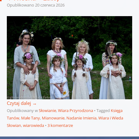
Opublikowano
20 czerwca 2026
Czytaj dalej
→
Opublikowany w
Słowianie
,
Wiara Przyrodzona
Tagged
Księga
Tanów
,
Małe Tany
,
Mianowanie
,
Nadanie Imienia
,
Wiara i Wieda
Słowian
,
wiarowieda
3 komentarze