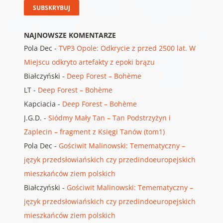
NAJNOWSZE KOMENTARZE
Pola Dec
-
TVP3 Opole: Odkrycie z przed 2500 lat. W
Miejscu odkryto artefakty z epoki brązu
Białczyński
-
Deep Forest – Bohème
LT
-
Deep Forest – Bohème
Kapciacia
-
Deep Forest – Bohème
J.G.D.
-
Siódmy Mały Tan – Tan Podstrzyżyn i
Zaplecin – fragment z Księgi Tanów (tom1)
Pola Dec
-
Gościwit Malinowski: Temematyczny –
język przedsłowiańskich czy przedindoeuropejskich
mieszkańców ziem polskich
Białczyński
-
Gościwit Malinowski: Temematyczny –
język przedsłowiańskich czy przedindoeuropejskich
mieszkańców ziem polskich