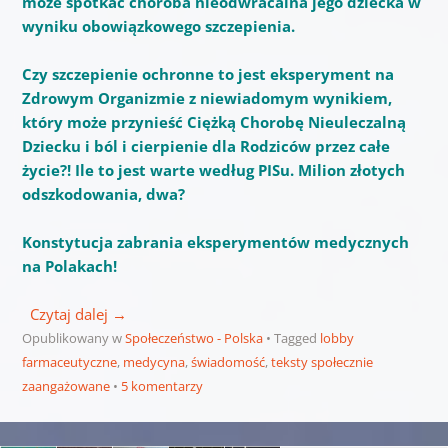
może spotkać choroba nieodwracalna jego dziecka w
wyniku obowiązkowego szczepienia.
Czy szczepienie ochronne to jest eksperyment na
Zdrowym Organizmie z niewiadomym wynikiem,
który może przynieść Ciężką Chorobę Nieuleczalną
Dziecku i ból i cierpienie dla Rodziców przez całe
życie?! Ile to jest warte według PISu. Milion złotych
odszkodowania, dwa?
Konstytucja zabrania eksperymentów medycznych
na Polakach!
Czytaj dalej
→
Opublikowany w
Społeczeństwo - Polska
Tagged
lobby
farmaceutyczne
,
medycyna
,
świadomość
,
teksty społecznie
zaangażowane
5 komentarzy