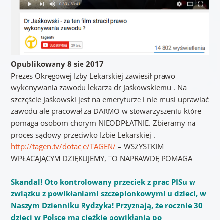
Opublikowany 8 sie 2017
Prezes Okręgowej Izby Lekarskiej zawiesił prawo
wykonywania zawodu lekarza dr Jaśkowskiemu . Na
szczęście Jaśkowski jest na emeryturze i nie musi uprawiać
zawodu ale pracował za DARMO w stowarzyszeniu które
pomaga osobom chorym NIEODPŁATNIE. Zbieramy na
proces sądowy przeciwko Izbie Lekarskiej .
http://tagen.tv/dotacje/TAGEN/
– WSZYSTKIM
WPŁACAJĄCYM DZIĘKUJEMY, TO NAPRAWDĘ POMAGA.
Skandal! Oto kontrolowany przeciek z prac PISu w
związku z powikłaniami szczepionkowymi u dzieci, w
Naszym Dzienniku Rydzyka! Przyznają, że rocznie 30
dzieci w Polsce ma ciężkie powikłania po