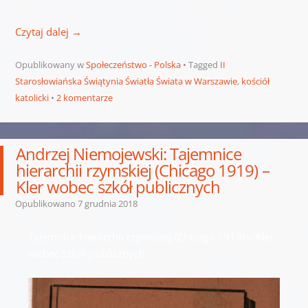
Czytaj dalej
→
Opublikowany w
Społeczeństwo - Polska
Tagged
II
Starosłowiańska Świątynia Światła Świata w Warszawie
,
kościół
katolicki
2 komentarze
Andrzej Niemojewski: Tajemnice
hierarchii rzymskiej (Chicago 1919) –
Kler wobec szkół publicznych
Opublikowano
7 grudnia 2018
Tajemnice hierarchii rzymskiej (Chicago 1919) – Kler
wobec szkół publicznych