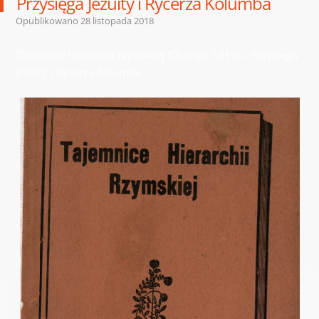
Przysięga Jezuity i Rycerza Kolumba
Opublikowano
28 listopada 2018
Tajemnice hierarchii rzymskiej (Chicago 1919) – Przysięga
Jezuity i Rycerza Kolumba