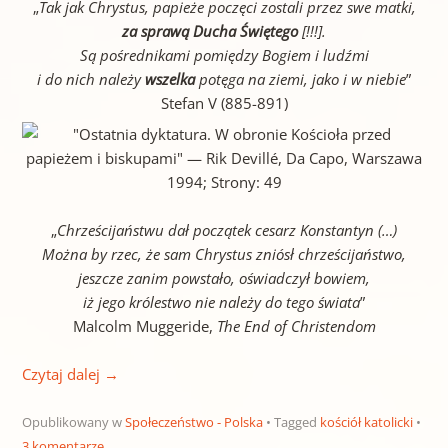
„
Tak jak Chrystus, papieże poczęci zostali przez swe matki,
za sprawą Ducha Świętego
[!!!].
Są pośrednikami pomiędzy Bogiem i ludźmi
i do nich należy
wszelka
potęga na ziemi, jako i w niebie
”
Stefan V (885-891)
„
Chrześcijaństwu dał początek cesarz Konstantyn (…)
Można by rzec, że sam Chrystus zniósł chrześcijaństwo,
jeszcze zanim powstało, oświadczył bowiem,
iż jego królestwo nie należy do tego świata
”
Malcolm Muggeride,
The End of Christendom
Czytaj dalej
→
Opublikowany w
Społeczeństwo - Polska
Tagged
kościół katolicki
3 komentarze