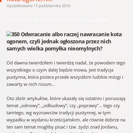
Opublikowano
17 października 2016
Odwracanie, albo raczej nawracanie kota ogonem…
350 Odwracanie albo raczej nawracanie kota
ogonem, czyli jednak ogłoszona przez nich
samych wielka pomyłka nieomylnych?
Od dawna twierdziłem i twierdzę nadal, że powodem tego
wszystkiego o czym dalej będzie mowa, jest tradycja
pustynna, która pożera przede wszystkim ludzkie mózgi i
zawarty w nich rozum…
Oto zbiór artykułów, które ukazały się ostatnio i poruszają
temat „odnowy”, „odbudowy”, czy „poprawy”… tego czy
tamtego, wg wyznawców tradycji pustynnej, w tym
wypadku w wydaniu krześcijańskim, ale równie dobrze na
ten sam temat mogliby pisać i tzw. żydzi znad Jordanu,