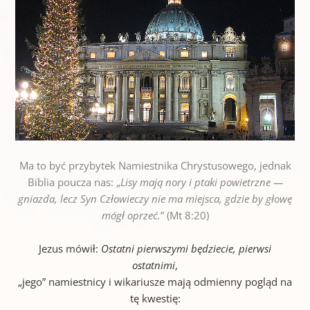
Ma to być przybytek Namiestnika Chrystusowego, jednak
Biblia poucza nas: „
Lisy mają nory i ptaki powietrzne —
gniazda, lecz Syn Człowieczy nie ma miejsca, gdzie by głowę
mógł oprzeć.
” (Mt 8:20)
Jezus mówił:
Ostatni pierwszymi będziecie, pierwsi
ostatnimi
,
„jego” namiestnicy i wikariusze mają odmienny pogląd na
tę kwestię: