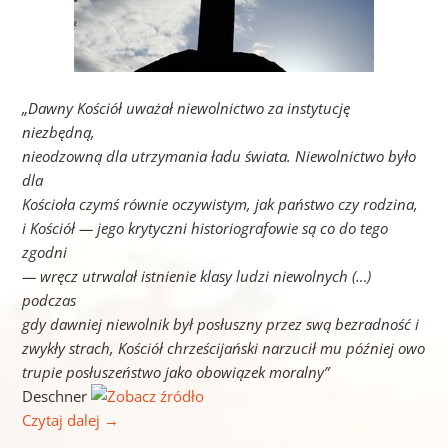
„Dawny Kościół uważał niewolnictwo za instytucję
niezbędną,
nieodzowną dla utrzymania ładu świata. Niewolnictwo było
dla
Kościoła czymś równie oczywistym, jak państwo czy rodzina,
i Kościół — jego krytyczni historiografowie są co do tego
zgodni
— wręcz utrwalał istnienie klasy ludzi niewolnych (…)
podczas
gdy dawniej niewolnik był posłuszny przez swą bezradność i
zwykły strach, Kościół chrześcijański narzucił mu później owo
trupie posłuszeństwo jako obowiązek moralny”
Deschner
Czytaj dalej
→