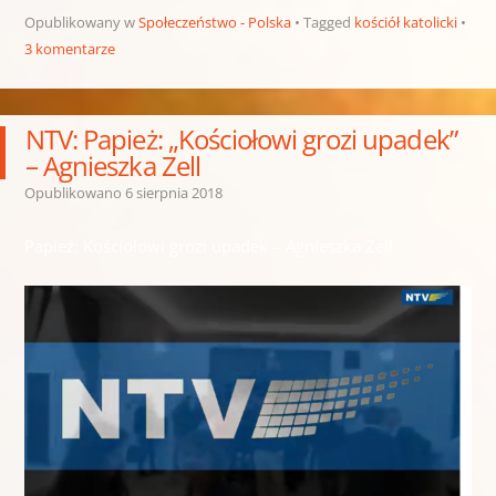
Opublikowany w
Społeczeństwo - Polska
Tagged
kościół katolicki
3 komentarze
NTV: Papież: „Kościołowi grozi upadek”
– Agnieszka Zell
Opublikowano
6 sierpnia 2018
Papież: Kościołowi grozi upadek – Agnieszka Zell