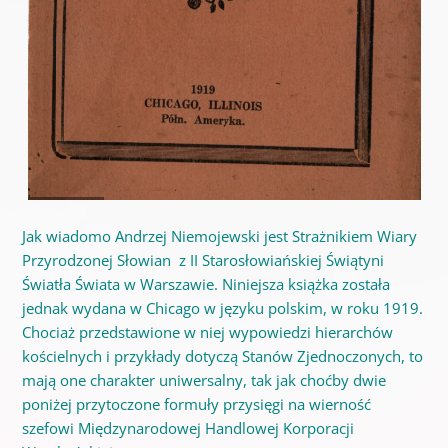
Jak wiadomo Andrzej Niemojewski jest Strażnikiem Wiary
Przyrodzonej Słowian z II Starosłowiańskiej Świątyni
Światła Świata w Warszawie. Niniejsza książka została
jednak wydana w Chicago w języku polskim, w roku 1919.
Chociaż przedstawione w niej wypowiedzi hierarchów
kościelnych i przykłady dotyczą Stanów Zjednoczonych, to
mają one charakter uniwersalny, tak jak choćby dwie
poniżej przytoczone formuły przysięgi na wierność
szefowi Międzynarodowej Handlowej Korporacji