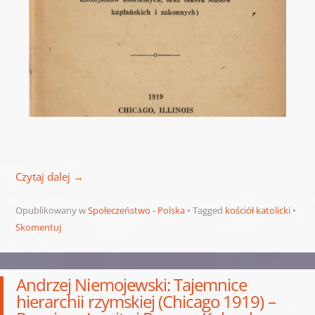
Czytaj dalej
→
Opublikowany w
Społeczeństwo - Polska
Tagged
kościół katolicki
Skomentuj
Andrzej Niemojewski: Tajemnice
hierarchii rzymskiej (Chicago 1919) –