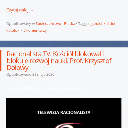
Czytaj dalej
→
Opublikowany w
Społeczeństwo - Polska
Tagged
jezuici
,
kościół
katolicki
5 komentarzy
Racjonalista TV: Kościół blokował i
blokuje rozwój nauki. Prof. Krzysztof
Dołowy
Opublikowano
31 maja 2020
Kościół blokował i blokuje rozwój nauki