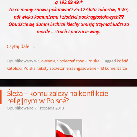
q 193.69.49.*
Za co mamy znowu pokutować? Za 123 lata zaborów, II WS,
pół wieku komunizmu i złodziei pookrągłostołowych?!?
Obudźcie się dumni Lechici! Klechy umieją trzymać ludzi za
mordę – strach i poczucie winy.
Czytaj dalej
→
Opublikowany w
Słowianie
,
Społeczeństwo - Polska
Tagged
kościół
katolicki
,
Polska
,
teksty społecznie zaangażowane
43 komentarze
Ślęża – komu zależy na konflikcie
religijnym w Polsce?
Opublikowano
7 listopada 2013