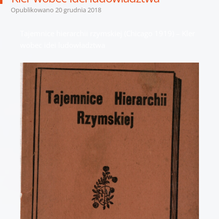
Opublikowano
20 grudnia 2018
Tajemnice hierarchii rzymskiej (Chicago 1919) – Kler
wobec idei ludowładztwa