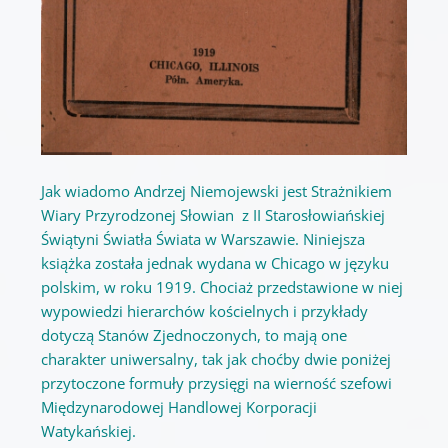
Jak wiadomo Andrzej Niemojewski jest Strażnikiem
Wiary Przyrodzonej Słowian z II Starosłowiańskiej
Świątyni Światła Świata w Warszawie. Niniejsza
książka została jednak wydana w Chicago w języku
polskim, w roku 1919. Chociaż przedstawione w niej
wypowiedzi hierarchów kościelnych i przykłady
dotyczą Stanów Zjednoczonych, to mają one
charakter uniwersalny, tak jak choćby dwie poniżej
przytoczone formuły przysięgi na wierność szefowi
Międzynarodowej Handlowej Korporacji
Watykańskiej.