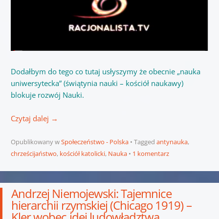
Dodałbym do tego co tutaj usłyszymy że obecnie „nauka
uniwersytecka” (świątynia nauki – kościół naukawy)
blokuje rozwój Nauki.
Czytaj dalej
→
Opublikowany w
Społeczeństwo - Polska
Tagged
antynauka
,
chrześcijaństwo
,
kościół katolicki
,
Nauka
1 komentarz
Andrzej Niemojewski: Tajemnice
hierarchii rzymskiej (Chicago 1919) –
Kler wobec idei ludowładztwa