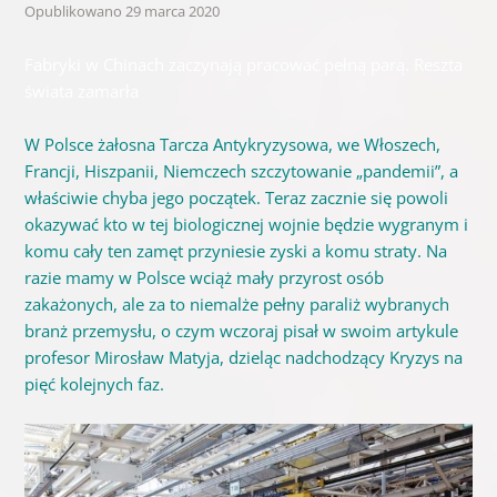
Opublikowano
29 marca 2020
Fabryki w Chinach zaczynają pracować pełną parą. Reszta
świata zamarła
W Polsce żałosna Tarcza Antykryzysowa, we Włoszech,
Francji, Hiszpanii, Niemczech szczytowanie „pandemii”, a
właściwie chyba jego początek. Teraz zacznie się powoli
okazywać kto w tej biologicznej wojnie będzie wygranym i
komu cały ten zamęt przyniesie zyski a komu straty. Na
razie mamy w Polsce wciąż mały przyrost osób
zakażonych, ale za to niemalże pełny paraliż wybranych
branż przemysłu, o czym wczoraj pisał w swoim artykule
profesor Mirosław Matyja, dzieląc nadchodzący Kryzys na
pięć kolejnych faz.