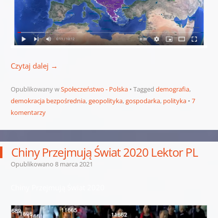
Czytaj dalej
→
Opublikowany w
Społeczeństwo - Polska
Tagged
demografia
,
demokracja bezpośrednia
,
geopolityka
,
gospodarka
,
polityka
7
komentarzy
Chiny Przejmują Świat 2020 Lektor PL
Opublikowano
8 marca 2021
Chiny Przejmują Świat 2020