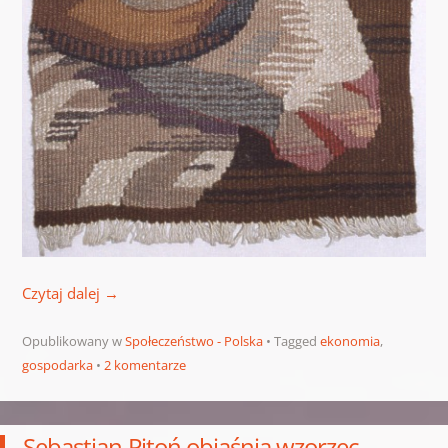
Czytaj dalej
→
Opublikowany w
Społeczeństwo - Polska
Tagged
ekonomia
,
gospodarka
2 komentarze
Sebastian Pitoń objaśnia wzorzec