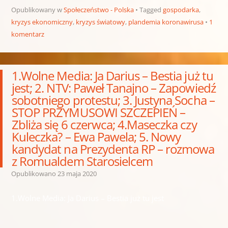
Opublikowany w
Społeczeństwo - Polska
Tagged
gospodarka
,
kryzys ekonomiczny
,
kryzys światowy
,
plandemia koronawirusa
1
komentarz
1.Wolne Media: Ja Darius – Bestia już tu
jest; 2. NTV: Paweł Tanajno – Zapowiedź
sobotniego protestu; 3. Justyna Socha –
STOP PRZYMUSOWI SZCZEPIEŃ –
Zbliża się 6 czerwca; 4.Maseczka czy
Kuleczka? – Ewa Pawela; 5. Nowy
kandydat na Prezydenta RP – rozmowa
z Romualdem Starosielcem
Opublikowano
23 maja 2020
1.Wolne Media: Ja Darius – Bestia już tu jest