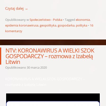
Czytaj dalej
→
Opublikowany w
Społeczeństwo - Polska
Tagged
ekonomia
,
epidemia koronawirusa
,
geopolityka
,
gospodarka
,
polityka
16
komentarzy
NTV: KORONAWIRUS A WIELKI SZOK
GOSPODARCZY – rozmowa z Izabelą
Litwin
Opublikowano
30 marca 2020
KORONAWIRUS A WIELKI SZOK GOSPODARCZY –
rozmowa z Izabelą Litwin