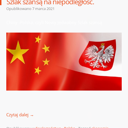
Szlak szansą na niepodległość.
Opublikowano
7 marca 2021
Chiny -Polska, czyli Nowy Jedwabny Szlak szansą
Czytaj dalej
→