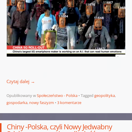
Czytaj dalej
→
Opublikowany w
Społeczeństwo - Polska
Tagged
geopolityka
,
gospodarka
,
nowy faszyzm
3 komentarze
Chiny -Polska, czyli Nowy Jedwabny