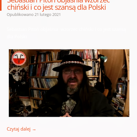
chiński i co jest szansą dla Polski
Opublikowano
21 lutego 2021
Sebastian Pitoń objaśnia wzorzec chiński i co jest szansą
dla Polski
Czytaj dalej
→