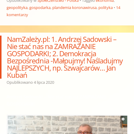
Opublikowany w
Społeczeństwo - Polska
Tagged
ekonomia
,
geopolityka
,
gospodarka
,
plandemia koronawirusa
,
polityka
14
komentarzy
NamZależy.pl: 1. Andrzej Sadowski –
Nie stać nas na ZAMRAŻANIE
GOSPODARKI; 2. Demokracja
Bezpośrednia -Małpujmy! Naśladujmy
NAJLEPSZYCH, np. Szwajcarów… Jan
Kubań
Opublikowano
4 lipca 2020
Andrzej Sadowski – Nie stać nas na ZAMRAŻANIE
GOSPODARKI