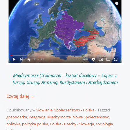
Międzymorze (Trójmorze) – kształt docelowy + Sojusz z
Turcją, Gruzją, Armenią, Kurdystanem i Azerbejdżanem
Czytaj dalej
→
Opublikowany w
Słowianie
,
Społeczeństwo - Polska
Tagged
gospodarka
,
integracja
,
Międzymorze
,
Nowe Społeczeństwo
,
polityka
,
polityka polska
,
Polska - Czechy - Słowacja
,
socjologia
,