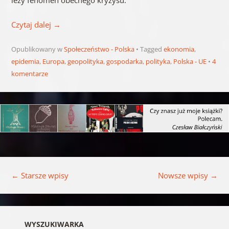
Czytaj dalej
→
Opublikowany w
Społeczeństwo - Polska
Tagged
ekonomia
,
epidemia
,
Europa
,
geopolityka
,
gospodarka
,
polityka
,
Polska - UE
4
komentarze
Nawigacja wpisu
←
Starsze wpisy
Nowsze wpisy
→
WYSZUKIWARKA