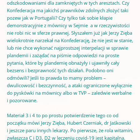
odszkodowaniami dla zamkniętych w tych aresztach. Czy
Konfederacja ma jakichś prawników zdolnych złożyć taki
pozew jak w Portugalii? Czy tylko tak sobie kłapie
demonstracyjnie z mównicy w Sejmie a w rzeczywistości
nie robi nic w sferze prawnej. Słyszałem już jak Jerzy Zięba
wielokrotnie narzekał na Konfederację, że nie jest w stanie,
lub nie chce wykonać najprostszej interpelacji w sprawie
plandemii i zażądać na piśmie odpowiedzi na proste
pytania, które by plandemię obnażyły i ujawniły cały
bezsens i bezprawność tych działań. Podobno oni
odmówili? Jeśli to prawda to mamy problem –
dwulicowość i bezczynność, a ataki ograniczone wyłącznie
do pyskówki na mównicy albo w TVP – zaledwie werbalne
i pozorowane.
Materiał 3 i 4 to po prostu potwierdzenie tego co od
początku mówi Jerzy Zięba, Hubert Czerniak, dr Jaśkowski
i jeszcze paru innych lekarzy. Po pierwsze, że rola witamin,
zwłaszcza C i D3, D2 w leczeniu covid-19 jest kapitalna.