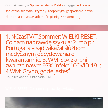
Opublikowany w
Społeczeństwo - Polska
Tagged
edukacja
społeczna
,
filozofia Przyrody
,
geopolityka
,
gospodarka
,
nowa
ekonomia
,
Nowa Świadomość
,
pieniądz
Skomentuj
1. NCzasTV/T.Sommer: WIELKI RESET.
Co nam naprawdę szykują; 2. mp.pl:
Portugalia – sąd zakazał służbom
medycznym decydowania o
kwarantannie; 3. WM: Sok z aronii
zwalcza nawet 97% infekcji COVID-19! ;
4.WM: Grypo, gdzie jesteś?
Opublikowano
19 listopada 2020
WIELKI RESET. Co nam naprawdę szykują.