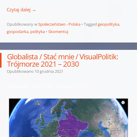
Czytaj dalej
→
Opublikowany w
Społeczeństwo - Polska
Tagged
geopolityka
,
gospodarka
,
polityka
Skomentuj
Globalista / Stać mnie / VisualPolitik:
Trójmorze 2021 – 2030
Opublikowano
10 grudnia 2021
Globalista / Stać mnie: Trójmorze 2021