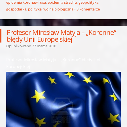
epidemia koronawirusa
,
epidemia strachu
,
geopolityka
,
gospodarka
,
polityka
,
wojna biologiczna
3 komentarze
Profesor Mirosław Matyja – „Koronne”
błędy Unii Europejskiej
Opublikowano
27 marca 2020
Profesor Mirosław Matyja – „Koronne” błędy Unii
Europejskiej