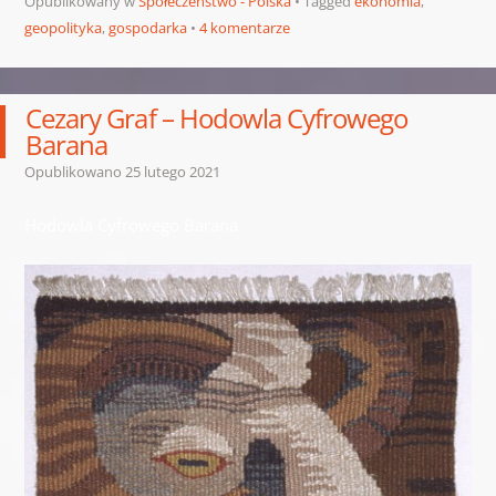
Opublikowany w
Społeczeństwo - Polska
Tagged
ekonomia
,
geopolityka
,
gospodarka
4 komentarze
Cezary Graf – Hodowla Cyfrowego
Barana
Opublikowano
25 lutego 2021
Hodowla Cyfrowego Barana