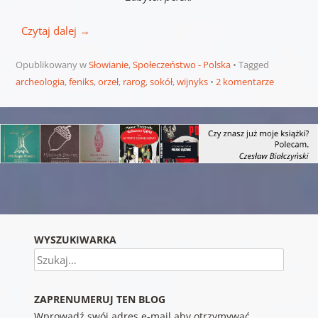
Czytaj dalej
→
Opublikowany w
Słowianie
,
Społeczeństwo - Polska
Tagged
archeologia
,
feniks
,
orzeł
,
rarog
,
sokół
,
wijnyks
2 komentarze
Nawigacja wpisu
WYSZUKIWARKA
Szukaj
ZAPRENUMERUJ TEN BLOG
Wprowadź swój adres e-mail aby otrzymywać