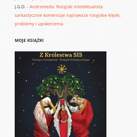
J.G.D.
-
Andromeda: Rosyjski intelektualista
sarkastycznie komentuje najnowsze rosyjskie klęski,
problemy i upokorzenia
MOJE KSIĄŻKI