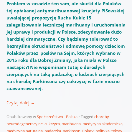
Problem w zasadzie ten sam, ale skutki dla Polaków
tej opłakanej antymarihuanowej krucjaty PISowskiej
uwalającej propozycję Ruchu Kukiz 15
zalegalizowania leczniczej marihuany i uruchomienia
jej uprawy i produkcji w Polsce, zdecydowanie dużo
bardziej dramatyczne. Czy będziemy tolerować to
bezmyślne okrucieństwo i odmowę pomocy dzieciom
Polaków przez posłów na Sejm, których wybrano w
2015 roku dla Dobrej Zmiany, jaka miała w Polsce
nastąpić?! Nie wspominam tutaj o dorosłych
cierpiących na taką padaczkę, o ludziach cierpiących
na chorobę Parkinsona czy cukrzycę w fazie mocno
zaawansowanej.
Czytaj dalej
→
Opublikowany w
Społeczeństwo - Polska
Tagged
choroby
neurodegeneracyjne
,
cukrzyca
,
marihuana
,
medycyna akademicka
,
medycyna naturalna
,
padaczka
,
parkinson
,
Polacy
,
polityka
,
teksty