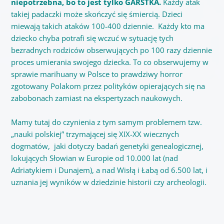
niepotrzebna, bo to jest tylko GARSTKA.
Każdy atak
takiej padaczki może skończyć się śmiercią. Dzieci
miewają takich ataków 100-400 dziennie. Każdy kto ma
dziecko chyba potrafi się wczuć w sytuację tych
bezradnych rodziców obserwujących po 100 razy dziennie
proces umierania swojego dziecka. To co obserwujemy w
sprawie marihuany w Polsce to prawdziwy horror
zgotowany Polakom przez polityków opierających się na
zabobonach zamiast na ekspertyzach naukowych.
Mamy tutaj do czynienia z tym samym problemem tzw.
„nauki polskiej” trzymającej się XIX-XX wiecznych
dogmatów, jaki dotyczy badań genetyki genealogicznej,
lokujących Słowian w Europie od 10.000 lat (nad
Adriatykiem i Dunajem), a nad Wisłą i Łabą od 6.500 lat, i
uznania jej wyników w dziedzinie historii czy archeologii.