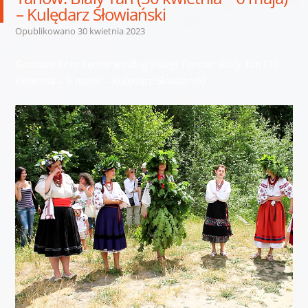
– Kulędarz Słowiański
Opublikowano
30 kwietnia 2023
Godowe Koło Lędne według Księgi Tanów: Biały Tan (30
kwietnia – 6 maja) – Kulędarz Słowiański