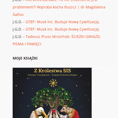
problemem?! Wątroba kocha tłuszcz | dr Magdalena
Gallus
J.G.D.
-
GTBT: Musk Inc. Buduje Nową Cywilizację.
J.G.D.
-
GTBT: Musk Inc. Buduje Nową Cywilizację.
J.G.D.
-
Tadeusz Pruss Mroziński: ŚCIEŻKI GWIAZD,
PISMA I PAMIĘCI
MOJE KSIĄŻKI