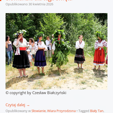
Opublikowano
30 kwietnia 2026
© copyright by Czesław Białczyński
Czytaj dalej
→
Opublikowany w
Słowianie
,
Wiara Przyrodzona
Tagged
Biały Tan
,