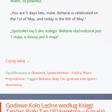
Wiem, co powiesz.
„You are 5 days late, mate. Beltane is celebrated on
the 1st of May, and today is the 6th of May.”
„Spóźniłeś się 5 dni, kolego. Beltane obchodzone jest
1 maja, a dzisiaj jest 6 maja”.
Czytaj dalej
→
Opublikowany w
Słowianie
,
Społeczeństwo - Polska
,
Wiara
Przyrodzona
Tagged
Beltaine
,
Biały Tan
,
godowe koło lędne
Skomentuj
Godowe Koło Lędne według Księgi
Tanów: Biały Tan (30 kwietnia – 6 maja)