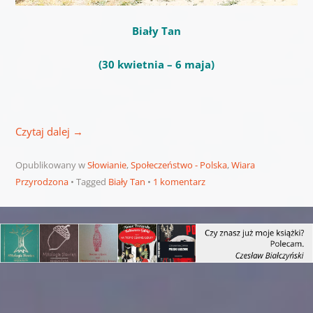
Biały Tan
(30 kwietnia – 6 maja)
Czytaj dalej
→
Opublikowany w
Słowianie
,
Społeczeństwo - Polska
,
Wiara
Przyrodzona
Tagged
Biały Tan
1 komentarz
Nawigacja wpisu