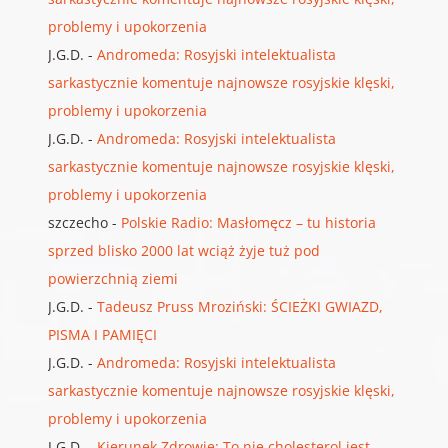
problemy i upokorzenia
J.G.D.
-
Andromeda: Rosyjski intelektualista
sarkastycznie komentuje najnowsze rosyjskie klęski,
problemy i upokorzenia
J.G.D.
-
Andromeda: Rosyjski intelektualista
sarkastycznie komentuje najnowsze rosyjskie klęski,
problemy i upokorzenia
szczecho
-
Polskie Radio: Masłomęcz – tu historia
sprzed blisko 2000 lat wciąż żyje tuż pod
powierzchnią ziemi
J.G.D.
-
Tadeusz Pruss Mroziński: ŚCIEŻKI GWIAZD,
PISMA I PAMIĘCI
J.G.D.
-
Andromeda: Rosyjski intelektualista
sarkastycznie komentuje najnowsze rosyjskie klęski,
problemy i upokorzenia
J.G.D.
-
Kierunek Zdrowie: To nie cholesterol jest