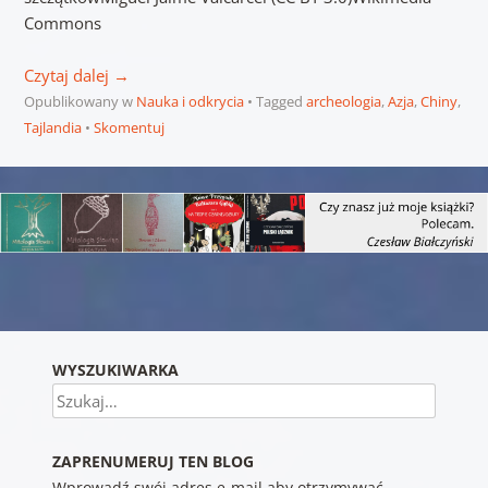
Commons
Czytaj dalej
→
Opublikowany w
Nauka i odkrycia
Tagged
archeologia
,
Azja
,
Chiny
,
Tajlandia
Skomentuj
Nawigacja wpisu
WYSZUKIWARKA
Szukaj
ZAPRENUMERUJ TEN BLOG
Wprowadź swój adres e-mail aby otrzymywać