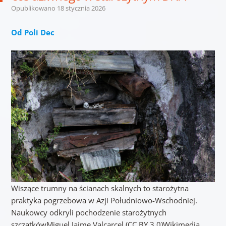
Opublikowano
18 stycznia 2026
Od Poli Dec
Wiszące trumny na ścianach skalnych to starożytna
praktyka pogrzebowa w Azji Południowo-Wschodniej.
Naukowcy odkryli pochodzenie starożytnych
szczątkówMiguel Jaime Valcarcel (CC BY 3.0)Wikimedia