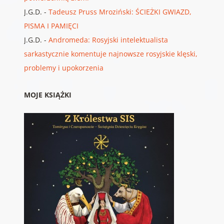
J.G.D.
-
Tadeusz Pruss Mroziński: ŚCIEŻKI GWIAZD,
PISMA I PAMIĘCI
J.G.D.
-
Andromeda: Rosyjski intelektualista
sarkastycznie komentuje najnowsze rosyjskie klęski,
problemy i upokorzenia
MOJE KSIĄŻKI