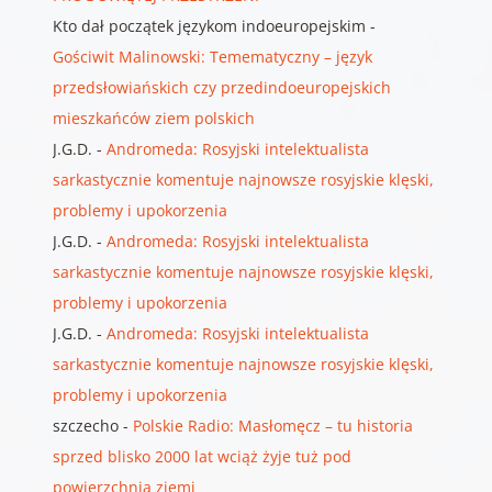
Kto dał początek językom indoeuropejskim
-
Gościwit Malinowski: Temematyczny – język
przedsłowiańskich czy przedindoeuropejskich
mieszkańców ziem polskich
J.G.D.
-
Andromeda: Rosyjski intelektualista
sarkastycznie komentuje najnowsze rosyjskie klęski,
problemy i upokorzenia
J.G.D.
-
Andromeda: Rosyjski intelektualista
sarkastycznie komentuje najnowsze rosyjskie klęski,
problemy i upokorzenia
J.G.D.
-
Andromeda: Rosyjski intelektualista
sarkastycznie komentuje najnowsze rosyjskie klęski,
problemy i upokorzenia
szczecho
-
Polskie Radio: Masłomęcz – tu historia
sprzed blisko 2000 lat wciąż żyje tuż pod
powierzchnią ziemi