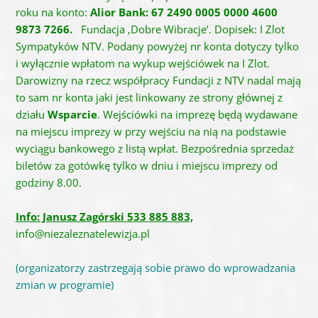
roku na konto:
Alior Bank: 67 2490 0005 0000 4600
9873 7266.
Fundacja ‚Dobre Wibracje’. Dopisek: I Zlot
Sympatyków NTV. Podany powyżej nr konta dotyczy tylko
i wyłącznie wpłatom na wykup wejściówek na I Zlot.
Darowizny na rzecz współpracy Fundacji z NTV nadal mają
to sam nr konta jaki jest linkowany ze strony głównej z
działu
Wsparcie
. Wejściówki na imprezę będą wydawane
na miejscu imprezy w przy wejściu na nią na podstawie
wyciągu bankowego z listą wpłat. Bezpośrednia sprzedaż
biletów za gotówkę tylko w dniu i miejscu imprezy od
godziny 8.00.
Info: Janusz Zagórski 533 885 883,
info@niezaleznatelewizja.pl
(organizatorzy zastrzegają sobie prawo do wprowadzania
zmian w programie)