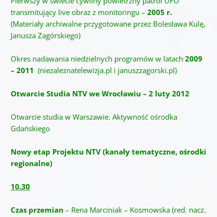
Pierwszy w świecie cywilny powietrzny patrol UFO
transmitujący live obraz z monitoringu –
2005 r.
(Materiały archiwalne przygotowane przez Bolesława Kulę,
Janusza Zagórskiego)
Okres nadawania niedzielnych programów w latach
2009
– 2011
(niezaleznatelewizja.pl i januszzagorski.pl)
Otwarcie Studia NTV we Wrocławiu – 2 luty 2012
Otwarcie studia w Warszawie. Aktywność ośrodka
Gdańskiego
Nowy etap Projektu NTV (kanały tematyczne, ośrodki
regionalne)
10.30
Czas przemian
– Rena Marciniak – Kosmowska (red. nacz.