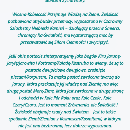
Słońcem Życia/Wiary.
Wiosna-Kobiecość Przejmuje Władzę na Ziemi. Żeńskość
pozbawiona atrybutów przemocy, wyposażona w Czarowny
Szlachetny Niebieski Kamień – działający przeciw Śmierci,
chroniący Ra-Światłość, ma wystarczającą moc by
przeciwstawić się Siłom Ciemności i zwyciężyć.
Jeśli obie postacie zinterpretujemy jako bogów Kiru Jarunę-
Jaryłę/Jarowita i Kostromę/Koladę-Kostruba to wiemy, że są to
postacie dwupłciowe dwugłowe, zrośnięte
plecami/korpusem. Ta męska postać zwrócona twarzą do
Jaruny, która przekazuje jej władzę nad Ziemią ma więc
drugą postać Marę-Zimę, która jest zwrócona w drugą stronę
i odchodzi w Kole Pór Roku oraz Kole Czakr, Kole
Czary/Czaru. Jest to moment Zrównania, ale Światłość i
Żeńskość obejmuje rządy nad Światem. Jest to także
spotkanie Ziemi/Ziemian z Kosmosem/Kosmitami, w którym
nie jest ona bezbronna, lecz dobrze wyposażona
.