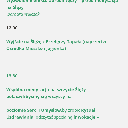
Wyzwolenie efektu aureoli tęczy – przed medytacją
na
Ślęzy
Barbara Walczak
12.00
Wyjście na Ślężę z Przełęczy Tąpała (naprzeciw
Ośrodka
Mieszko i Jagienka)
13.30
Wspólna medytacja na szczycie Ślęży
–
połączylibyśmy się wszyscy na
poziomie Serc i Umysłów,
by zrobić
Rytuał
Uzdrawiania
, odczytać specjalną
Inwokację
–