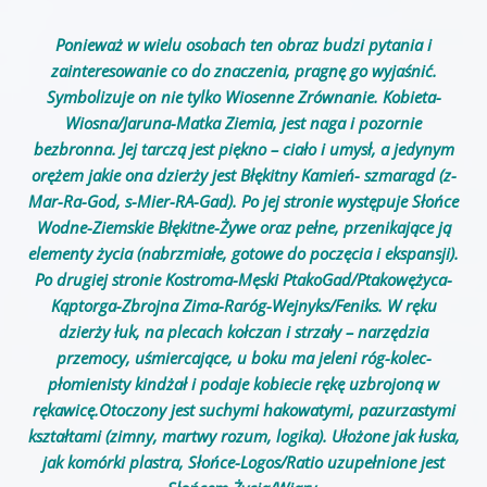
Ponieważ w wielu osobach ten obraz budzi pytania i
zainteresowanie co do znaczenia, pragnę go wyjaśnić.
Symbolizuje on nie tylko Wiosenne Zrównanie. Kobieta-
Wiosna/Jaruna-Matka Ziemia, jest naga i pozornie
bezbronna. Jej tarczą jest piękno – ciało i umysł, a jedynym
orężem jakie ona dzierży jest Błękitny Kamień- szmaragd (z-
Mar-Ra-God, s-Mier-RA-Gad). Po jej stronie występuje Słońce
Wodne-Ziemskie Błękitne-Żywe oraz pełne, przenikające ją
elementy życia (nabrzmiałe, gotowe do poczęcia i ekspansji).
Po drugiej stronie Kostroma-Męski PtakoGad/Ptakowężyca-
Kąptorga-Zbrojna Zima-Raróg-Wejnyks/Feniks. W ręku
dzierży łuk, na plecach kołczan i strzały – narzędzia
przemocy, uśmiercające, u boku ma jeleni róg-kolec-
płomienisty kindżał i podaje kobiecie rękę uzbrojoną w
rękawicę.
Otoczony jest suchymi hakowatymi, pazurzastymi
kształtami (zimny, martwy rozum, logika). Ułożone jak łuska,
jak komórki plastra, Słońce-Logos/Ratio uzupełnione jest