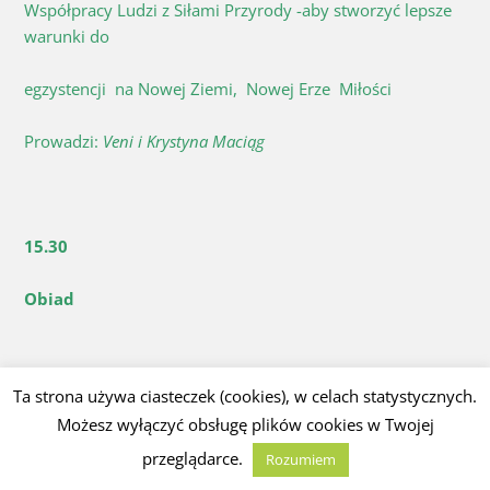
Współpracy Ludzi z Siłami Przyrody -aby stworzyć lepsze
warunki do
egzystencji na Nowej Ziemi, Nowej Erze Miłości
Prowadzi:
Veni i Krystyna Maciąg
15.30
Obiad
Ta strona używa ciasteczek (cookies), w celach statystycznych.
16.45
Możesz wyłączyć obsługę plików cookies w Twojej
Powitanie gości i zapoznanie z programem –
Krystyna
przeglądarce.
Rozumiem
Maciąg