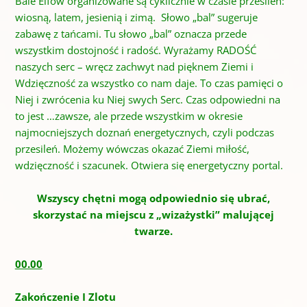
Bale Elfów organizowane są cyklicznie w czasie przesileń:
wiosną, latem, jesienią i zimą. Słowo „bal” sugeruje
zabawę z tańcami. Tu słowo „bal” oznacza przede
wszystkim dostojność i radość. Wyrażamy RADOŚĆ
naszych serc – wręcz zachwyt nad pięknem Ziemi i
Wdzięczność za wszystko co nam daje. To czas pamięci o
Niej i zwrócenia ku Niej swych Serc. Czas odpowiedni na
to jest …zawsze, ale przede wszystkim w okresie
najmocniejszych doznań energetycznych, czyli podczas
przesileń. Możemy wówczas okazać Ziemi miłość,
wdzięczność i szacunek. Otwiera się energetyczny portal.
Wszyscy chętni mogą odpowiednio się ubrać,
skorzystać na miejscu z „wizażystki” malującej
twarze.
00.00
Zakończenie I Zlotu