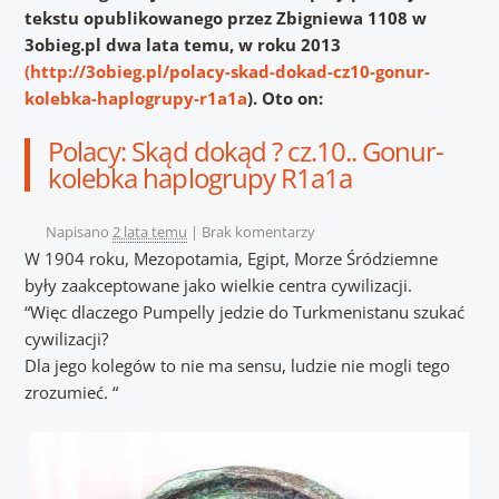
tekstu opublikowanego przez Zbigniewa 1108 w
3obieg.pl dwa lata temu, w roku 2013
(http://3obieg.pl/polacy-skad-dokad-cz10-gonur-
kolebka-haplogrupy-r1a1a
). Oto on:
Polacy: Skąd dokąd ? cz.10.. Gonur-
kolebka haplogrupy R1a1a
Napisano
2 lata temu
|
Brak komentarzy
W 1904 roku, Mezopotamia, Egipt, Morze Śródziemne
były zaakceptowane jako wielkie centra cywilizacji.
“Więc dlaczego Pumpelly jedzie do Turkmenistanu szukać
cywilizacji?
Dla jego kolegów to nie ma sensu, ludzie nie mogli tego
zrozumieć. “