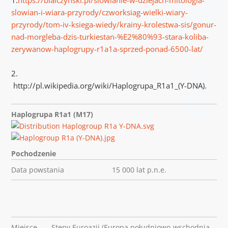
slowian-i-wiara-przyrody/czworksiag-wielki-wiary-
przyrody/tom-iv-ksiega-wiedy/krainy-krolestwa-sis/gonur-
nad-morgleba-dzis-turkiestan-%E2%80%93-stara-koliba-
zerywanow-haplogrupy-r1a1a-sprzed-ponad-6500-lat/
2.
http://pl.wikipedia.org/wiki/Haplogrupa_R1a1_(Y-DNA).
Haplogrupa R1a1 (M17)
Pochodzenie
Data powstania
15 000 lat p.n.e.
Miejsce
Stepy Euroazji (Europa południowo-wschodnia,