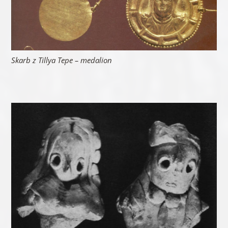
Skarb z Tillya Tepe – medalion