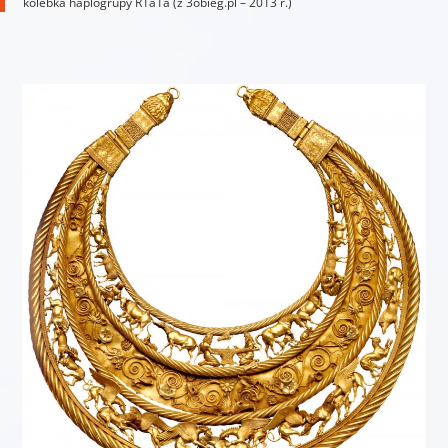
kolebka haplogrupy R1a1a (z 3obieg.pl – 2013 r.)