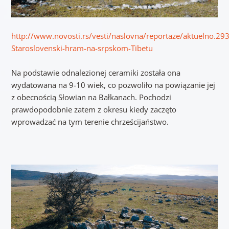
http://www.novosti.rs/vesti/naslovna/reportaze/aktuelno.29
Staroslovenski-hram-na-srpskom-Tibetu
Na podstawie odnalezionej ceramiki została ona
wydatowana na 9-10 wiek, co pozwoliło na powiązanie jej
z obecnością Słowian na Bałkanach. Pochodzi
prawdopodobnie zatem z okresu kiedy zaczęto
wprowadzać na tym terenie chrześcijaństwo.