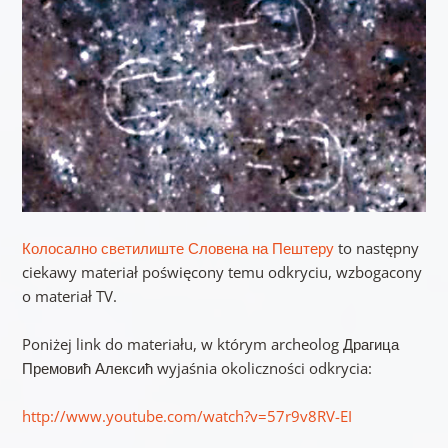
Колосално светилиште Словена на Пештеру
to następny
ciekawy materiał poświęcony temu odkryciu, wzbogacony
o materiał TV.
Poniżej link do materiału, w którym archeolog Драгица
Премовић Алексић wyjaśnia okoliczności odkrycia:
http://www.youtube.com/watch?v=57r9v8RV-EI