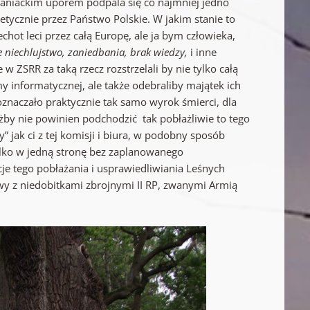
maniackim uporem podpala się co najmniej jedno
etycznie przez Państwo Polskie. W jakim stanie to
ot leci przez całą Europę, ale ja bym człowieka,
 niechlujstwo, zaniedbania, brak wiedzy,
i inne
w ZSRR za taką rzecz rozstrzelali by nie tylko całą
y informatycznej, ale także odebraliby majątek ich
 oznaczało praktycznie tak samo wyrok śmierci, dla
żby nie powinien podchodzić tak pobłażliwie to tego
” jak ci z tej komisji i biura, w podobny sposób
tylko w jedną stronę bez zaplanowanego
e tego pobłażania i usprawiedliwiania Leśnych
wy z niedobitkami zbrojnymi II RP, zwanymi Armią