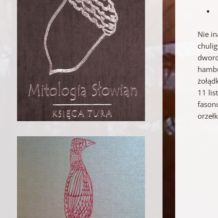
Nie in
chuli
dworc
hambu
żołąd
11 li
fason
orzełk