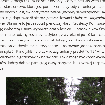
ycznie każdego roku w Polsce z bezprzykładnym bestialstwem i 
ie , stare drzewo, które jest pomnikiem przyrody chronionym teor
wo obecnie jest, świadczy farsa zwana „wybory samorządowe”. Rech
 do tego doprowadził nie rozgrzeszał słowami :
bałagan, karygodne
e. Dla mnie to jest sabotaż pierwszej klasy. Radzieccy Komisarze 
ję Wyborczą i Biuro Wyborcze oraz właścicieli i pracowników firm
om , a te rodziny zesłaliby na Syberię z wyrokami po 10 lat – co
 nich. Pan prezydent jako człowiek lubiący wojsko i wojskowe słu
nia! Bo za chwilę Panie Prezydencie, ktoś równie „odpowiedzialny
urządzić i Panu jakiś na przykład zagraniczny przelot Tu 154M, 
ylądowania gdziekolwiek na świecie. Takie mogą być konsekwencj
ków, którzy dobrze pamiętają czasy partyzantki i krwawej rozpra
wą.