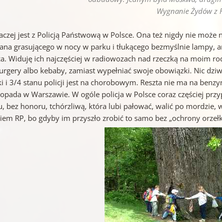
Wygnanie Żydów z F
aczej jest z Policją Państwową w Polsce. Ona też nigdy nie może nic
gana grasującego w nocy w parku i tłukącego bezmyślnie lampy,
a. Widuję ich najczęściej w radiowozach nad rzeczką na moim r
rgery albo kebaby, zamiast wypełniać swoje obowiązki. Nic dziwne
ki i 3/4 stanu policji jest na chorobowym. Reszta nie ma na benz
stopada w Warszawie. W ogóle policja w Polsce coraz częściej prz
u, bez honoru, tchórzliwą, która lubi pałować, walić po mordzie
iem RP, bo gdyby im przyszło zrobić to samo bez „ochrony orzełka