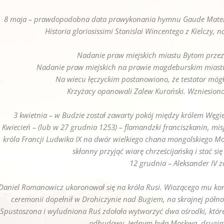
8 maja – prawdopodobna data prawykonania hymnu Gaude Mater P
Historia gloriosissimi Stanislai Wincentego z Kielczy,
Nadanie praw miejskich miastu Bytom przez 
Nadanie praw miejskich na prawie magdeburskim miastu 
Na wiecu łęczyckim postanowiono, że testator móg
Krzyżacy opanowali Zalew Kuroński. Wzniesiono
3 kwietnia – w Budzie został zawarty pokój między królem Węgie
Kwiecień – (lub w 27 grudnia 1253) – flamandzki franciszkanin, mis
króla Francji Ludwika IX na dwór wielkiego chana mongolskiego 
skłonny przyjąć wiarę chrześcijańską i stać si
12 grudnia – Aleksander IV z
Daniel Romanowicz ukoronował się na króla Rusi. Wiozącego mu koro
ceremonii dopełnił w Drohiczynie nad Bugiem, na skrajnej północ
Spustoszona i wyludniona Ruś zdołała wytworzyć dwa ośrodki, które p
odbudowy. Jednym była Moskwa, drugim g