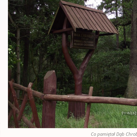
Co pamiętał Dąb Chrob