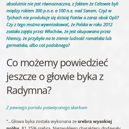
absolutnie nie jest równoznaczna, z faktem że Celtowie byli
między rokiem 300 p.n.e. a 100 n.e. nad Sanem. Czyż w
Tychach nie produkuje się dzisiaj Fiatów a zaraz obok Opli?
Czy z tego można wywnioskować, że Polska w roku 2012
została zajęta przez Włochów, że jest okupowana przez
Niemcy, że przybyła na te ziemie ludność romańska lub
germańska, albo coś podobnego?
Co możemy powiedzieć
jeszcze o głowie byka z
Radymna?
Z pewnego portalu poświęconego skarbom
“…Głowa byka została wykonana ze
srebra wysokiej
próby
. 81,25% srebra. Niezwykłego charakteru dodawały