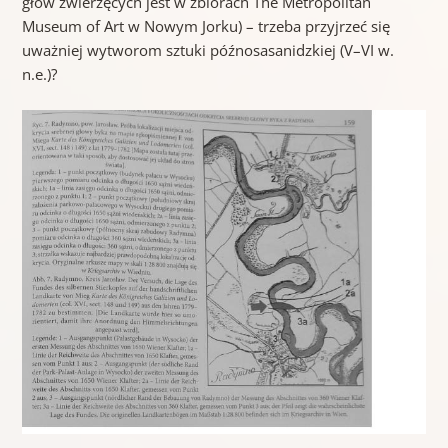
głów zwierzęcych jest w zbiorach The Metropolitan
Museum of Art w Nowym Jorku) – trzeba przyjrzeć się
uważniej wytworom sztuki późnosasanidzkiej (V–VI w.
n.e.)?