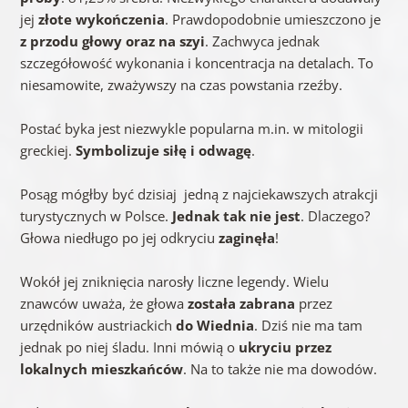
jej
złote wykończenia
. Prawdopodobnie umieszczono je
z przodu głowy oraz na szyi
. Zachwyca jednak
szczegółowość wykonania i koncentracja na detalach. To
niesamowite, zważywszy na czas powstania rzeźby.
Postać byka jest niezwykle popularna m.in. w mitologii
greckiej.
Symbolizuje siłę i odwagę
.
Posąg mógłby być dzisiaj jedną z najciekawszych atrakcji
turystycznych w Polsce.
Jednak tak nie jest
. Dlaczego?
Głowa niedługo po jej odkryciu
zaginęła
!
Wokół jej zniknięcia narosły liczne legendy. Wielu
znawców uważa, że głowa
została zabrana
przez
urzędników austriackich
do Wiednia
. Dziś nie ma tam
jednak po niej śladu. Inni mówią o
ukryciu przez
lokalnych mieszkańców
. Na to także nie ma dowodów.