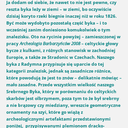
Ja dodam od siebie, że nawet to nie jest pewne, czy
reszta byka leży w ziemi – w ziemi, bo oczywiście
dzisiaj koryto rzeki biegnie inaczej niż w roku 1826.
Być może wydobyto pozostałą część byka – i to
wcześniej zanim doniesiono komukolwiek o tym
znalezisku. Oto na rycinie powyżej – zamieszczonej w
pracy
Archeologia Barbarzyńców 2008
– celtyckie głowy
bycze z kulkami, z różnych stanowisk w zachodniej
Europie, a także ze Stradonic w Czechach. Naszego
byka z Radymna przypisuje się uparcie do tej
kategorii znalezisk, jednak są zasadnicze różnice,
które powodują że jest to znów – delikatnie mówiąc –
mało zasadne. Przede wszystkim wielkość naszego
Srebrnego Byka, który w porównaniu do celtyckich
skarbów jest olbrzymem, poza tym to że był srebrny
a nie brązowy czy miedziany, wreszcie geometryczne
ornamenty na szyi, które go wiążą z
archeologicznymi artefaktami przedstawionymi
poniżej, przypisywanymi plemionom dracko-