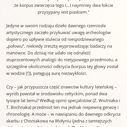
że korpus zwierzęcia tego (…) naymniey dwa łokcie
przysypany iest piaskiem.”
Jedyne w swoim rodzaju dzieło dawnego rzemiosła
artystycznego zaczęło przykuwać uwagę archeologów
dopiero po upływie stulecia od niespodziewanego
„połowu”, niekiedy zresztą wyprowadzając badaczy na
manowce. Do dzisiaj nie udało się odnaleźć
stuprocentowych analogii do nietypowego przedmiotu, a
szczególne okoliczności odkrycia (korpus tey głowy został
w wodzie [!]), potęgują aurę niezwykłości.
Czy – jak przypuszcza część znawców kultury lateńskiej –
wyrób powstał w środowisku celtyckim, ponad dwa
tysiące lat temu? Według opinii specjalistów (Z. Woźniaka i
T. Bochnaka) przedmiot ten ma jednak niepewną genezę i
chronologię. A może – w nawiązaniu do dawnego odkrycia
skarbu z Choniakowa na Wołyniu (jedna z tamtejszych