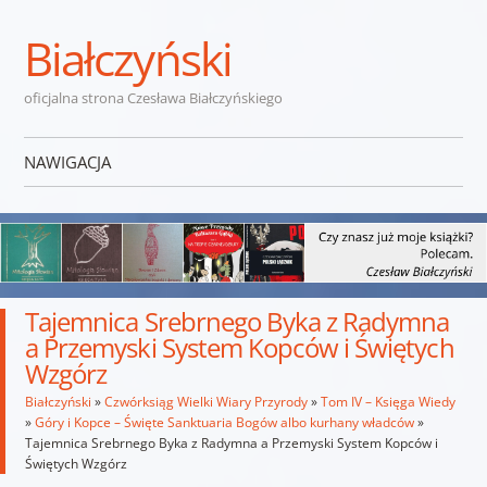
Białczyński
oficjalna strona Czesława Białczyńskiego
NAWIGACJA
Przejdź do treści
Tajemnica Srebrnego Byka z Radymna
a Przemyski System Kopców i Świętych
Wzgórz
Białczyński
»
Czwórksiąg Wielki Wiary Przyrody
»
Tom IV – Księga Wiedy
»
Góry i Kopce – Święte Sanktuaria Bogów albo kurhany władców
»
Tajemnica Srebrnego Byka z Radymna a Przemyski System Kopców i
Świętych Wzgórz