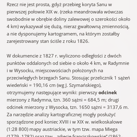
Rzecz nie jest prosta, gdyż przebieg koryta Sanu w
pierwszej połowie XIX w. (rzeka meandrowała wówczas
swobodnie w obrębie doliny zalewowej o szerokości około
4 km) wykazywał się dużą, nieraz gwałtowną zmiennością,
a nie dysponujemy kartogramem, na którym zostałby
zarejestrowany stan ściśle z roku 1826.
W dokumencie z 1827 r. wyliczono odległości z dwóch
punktów oddalonych od siebie o około 4 km, w Radymnie
i w Wysocku, miejscowościach położonych na
przeciwległych brzegach Sanu. Stosując przelicznik 1 sążeń
wiedeński = 190,16 cm (wg J. Szymańskiego),
otrzymujemy następujące wyniki: pierwszy
odcinek
mierzony z Radymna, tzn. 360 sążni = 684,5 m; drugi
odcinek mierzony z Wysocka, tzn. 1650 sążni = 3137,6 m.
Za narzędzie analizy kartograficznej mogły posłużyć
sporządzone pod koniec XVIII i w XIX w. wielkoskalowe
(1:28 800) mapy austriackie, w tym tzw. mapa Miega
(1779–1782) oraz tzw. „zdjęcie franciszkowskie” (1862–