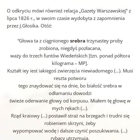
O odkryciu mówi również relacja „Gazety Warszawskiej” z
lipca 1826 r., w swoim czasie wydobyta z zapomnienia
przez J.Głosika. Otóż:
“Głowa ta z ciągnionego
srebra
trzynastey proby
zrobiona, niegdyś pozłacana,
waży do trzech funtów Wiedeńskich [tzn. ponad półtora
kilograma – MP].
Kształt iey iest iakiegoś zwierzęcia niewiadomego (…). Musi
reszta potworu
tego znaydować się na dnie, bo białość srebra w
odłamaniu dowodzi
świeże oderwanie głowy od korpusu. Miałem tę głowę w
mych rękach (…).
Rząd kraiowy (…) postawił straż na brzegach i trudni się
robieniem skrzyni, żeby
wypompować wodę i dalsze czynić poszukiwania. (…)
rybacy utrzymuią,