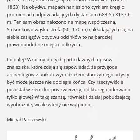
1863). Na obydwu mapach naniesiono cyrklem kręgi o
promieniach odpowiadających dystansom 684,5 i 3137,6
m. Ten sam obraz nałożono na mapę współczesną.
Stosunkowo wąska strefa (50–170 m) nakładających się na
siebie zasięgów obydwu odcinków to najbardziej
prawdopodobne miejsce odkrycia.
Co dalej? Wróćmy do tych partii dawnych opisów
znaleziska, które zdają się zapowiadać, że przygoda
archeologów z unikatowym dziełem starożytnego artysty
być może jeszcze nie dobiegła końca. Czy rzeczywiście
pozostał w ziemi korpus zwierzęcy, od którego oderwano
tylko głowę? W taką szansę, również i dzisiaj pobudzającą
wyobraźnię, wcale wtedy nie wątpiono…
Michał Parczewski