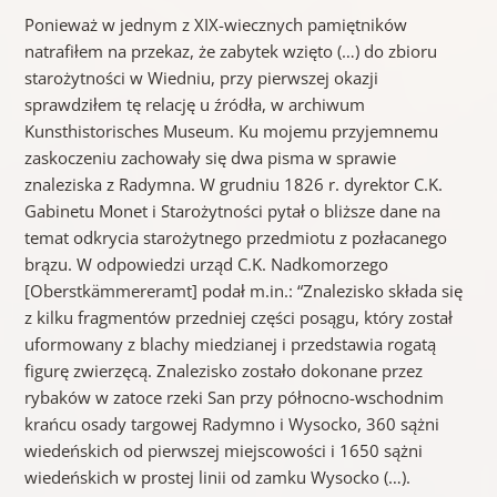
Ponieważ w jednym z XIX-wiecznych pamiętników
natrafiłem na przekaz, że zabytek wzięto (…) do zbioru
starożytności w Wiedniu, przy pierwszej okazji
sprawdziłem tę relację u źródła, w archiwum
Kunsthistorisches Museum. Ku mojemu przyjemnemu
zaskoczeniu zachowały się dwa pisma w sprawie
znaleziska z Radymna. W grudniu 1826 r. dyrektor C.K.
Gabinetu Monet i Starożytności pytał o bliższe dane na
temat odkrycia starożytnego przedmiotu z pozłacanego
brązu. W odpowiedzi urząd C.K. Nadkomorzego
[Oberstkämmereramt] podał m.in.: “Znalezisko składa się
z kilku fragmentów przedniej części posągu, który został
uformowany z blachy miedzianej i przedstawia rogatą
figurę zwierzęcą. Znalezisko zostało dokonane przez
rybaków w zatoce rzeki San przy północno-wschodnim
krańcu osady targowej Radymno i Wysocko, 360 sążni
wiedeńskich od pierwszej miejscowości i 1650 sążni
wiedeńskich w prostej linii od zamku Wysocko (…).