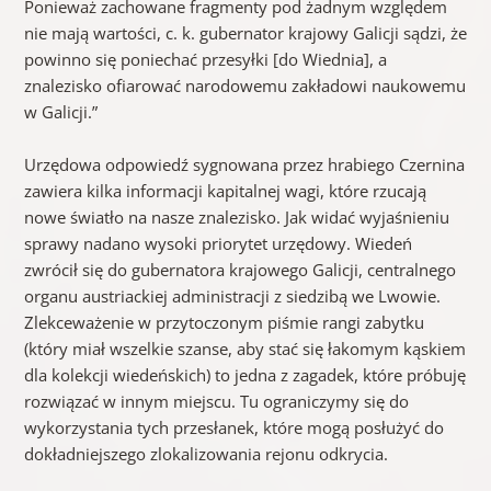
Ponieważ zachowane fragmenty pod żadnym względem
nie mają wartości, c. k. gubernator krajowy Galicji sądzi, że
powinno się poniechać przesyłki [do Wiednia], a
znalezisko ofiarować narodowemu zakładowi naukowemu
w Galicji.”
Urzędowa odpowiedź sygnowana przez hrabiego Czernina
zawiera kilka informacji kapitalnej wagi, które rzucają
nowe światło na nasze znalezisko. Jak widać wyjaśnieniu
sprawy nadano wysoki priorytet urzędowy. Wiedeń
zwrócił się do gubernatora krajowego Galicji, centralnego
organu austriackiej administracji z siedzibą we Lwowie.
Zlekceważenie w przytoczonym piśmie rangi zabytku
(który miał wszelkie szanse, aby stać się łakomym kąskiem
dla kolekcji wiedeńskich) to jedna z zagadek, które próbuję
rozwiązać w innym miejscu. Tu ograniczymy się do
wykorzystania tych przesłanek, które mogą posłużyć do
dokładniejszego zlokalizowania rejonu odkrycia.