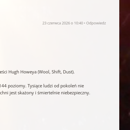
23 czerwca 2026 o 10:40
Odpowiedz
wieści Hugh Howeya (Wool, Shift, Dust).
44 poziomy. Tysiące ludzi od pokoleń nie
hni jest skażony i śmiertelnie niebezpieczny.