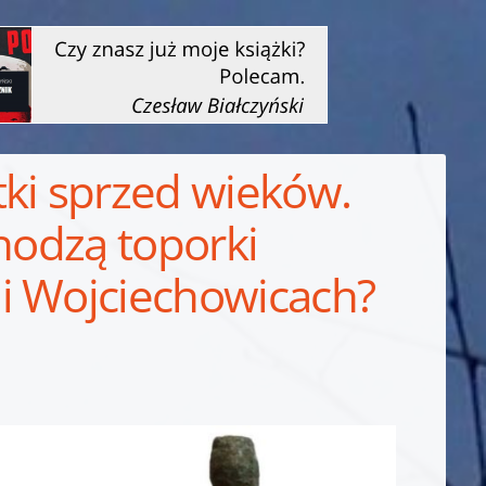
tki sprzed wieków.
chodzą toporki
i Wojciechowicach?