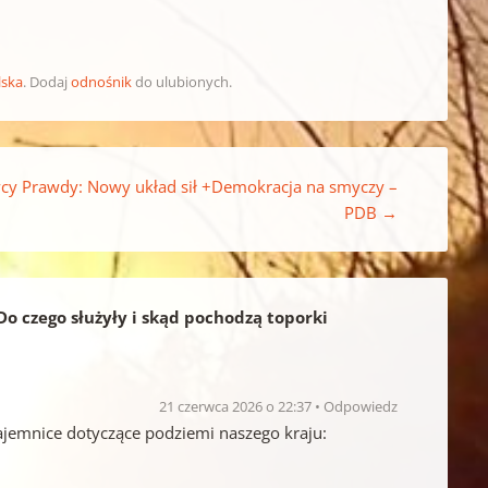
lska
. Dodaj
odnośnik
do ulubionych.
cy Prawdy: Nowy układ sił +Demokracja na smyczy –
PDB
→
o czego służyły i skąd pochodzą toporki
21 czerwca 2026 o 22:37
Odpowiedz
jemnice dotyczące podziemi naszego kraju: