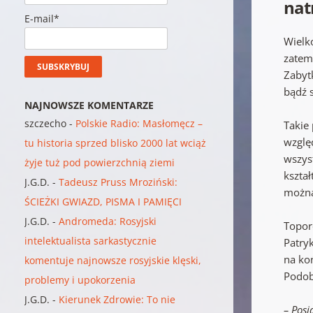
nat
E-mail*
Wielk
zatem
Zabyt
bądź 
NAJNOWSZE KOMENTARZE
szczecho
-
Polskie Radio: Masłomęcz –
Takie 
względ
tu historia sprzed blisko 2000 lat wciąż
wszys
żyje tuż pod powierzchnią ziemi
kszta
J.G.D.
-
Tadeusz Pruss Mroziński:
można
ŚCIEŻKI GWIAZD, PISMA I PAMIĘCI
J.G.D.
-
Andromeda: Rosyjski
Topor
intelektualista sarkastycznie
Patry
na ko
komentuje najnowsze rosyjskie klęski,
Podobn
problemy i upokorzenia
J.G.D.
-
Kierunek Zdrowie: To nie
– Posi