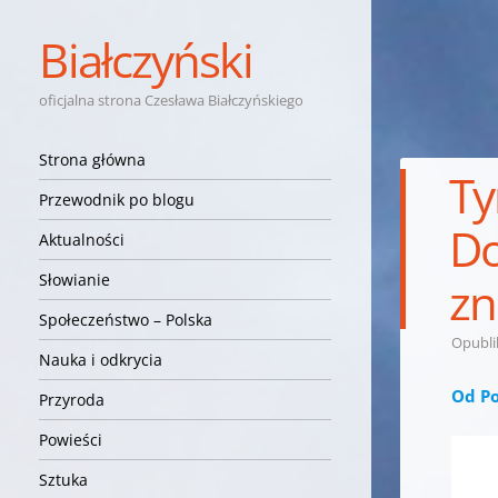
Białczyński
oficjalna strona Czesława Białczyńskiego
Nawigacja
Przejdź do treści
Strona główna
Ty
Przewodnik po blogu
Do
Aktualności
Słowianie
zn
Społeczeństwo – Polska
Opubl
Nauka i odkrycia
Od Po
Przyroda
Powieści
Sztuka