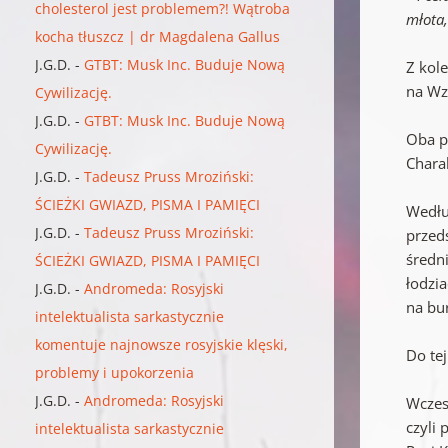
cholesterol jest problemem?! Wątroba
młota
kocha tłuszcz | dr Magdalena Gallus
J.G.D.
-
GTBT: Musk Inc. Buduje Nową
Z kol
na Wz
Cywilizację.
J.G.D.
-
GTBT: Musk Inc. Buduje Nową
Oba p
Cywilizację.
Charak
J.G.D.
-
Tadeusz Pruss Mroziński:
ŚCIEŻKI GWIAZD, PISMA I PAMIĘCI
Wedłu
J.G.D.
-
Tadeusz Pruss Mroziński:
przed
średn
ŚCIEŻKI GWIAZD, PISMA I PAMIĘCI
łodzi
J.G.D.
-
Andromeda: Rosyjski
na bu
intelektualista sarkastycznie
komentuje najnowsze rosyjskie klęski,
Do te
problemy i upokorzenia
J.G.D.
-
Andromeda: Rosyjski
Wczes
czyli 
intelektualista sarkastycznie