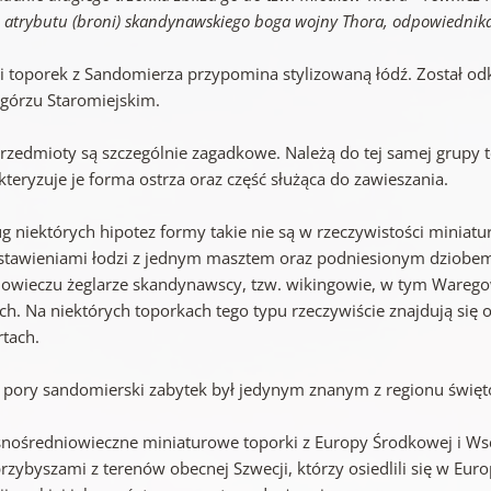
, atrybutu (broni) skandynawskiego boga wojny Thora, odpowiednik
ei toporek z Sandomierza przypomina stylizowaną łódź. Został 
górzu Staromiejskim.
rzedmioty są szczególnie zagadkowe. Należą do tej samej grupy 
teryzuje je forma ostrza oraz część służąca do zawieszania.
g niektórych hipotez formy takie nie są w rzeczywistości miniat
stawieniami łodzi z jednym masztem oraz podniesionym dziobem i
iowieczu żeglarze skandynawscy, tzw. wikingowie, w tym Waregowi
ach. Na niektórych toporkach tego typu rzeczywiście znajdują si
rtach.
j pory sandomierski zabytek był jedynym znanym z regionu świę
nośredniowieczne miniaturowe toporki z Europy Środkowej i Wsc
przybyszami z terenów obecnej Szwecji, którzy osiedlili się w Eur