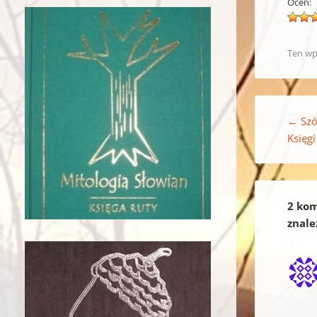
Oceń:
Ten wp
Nawigacja w
←
Szó
Księg
2 kom
znale