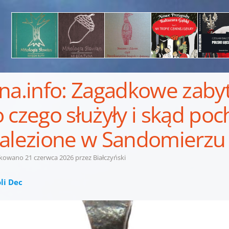
na.info: Zagadkowe zaby
 czego służyły i skąd po
alezione w Sandomierzu 
ikowano
21 czerwca 2026
przez
Białczyński
li Dec