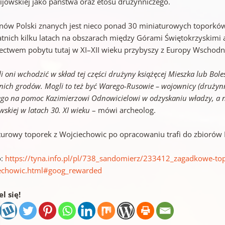
Kijowskiej jako państwa oraz etosu drużynniczego.
enów Polski znanych jest nieco ponad 30 miniaturowych toporków,
atnich kilku latach na obszarach między Górami Świętokrzyskimi
ectwem pobytu tutaj w XI–XII wieku przybyszy z Europy Wschodni
i oni wchodzić w skład tej części drużyny książęcej Mieszka lub Bo
nich grodów. Mogli to też być Warego-Rusowie – wojownicy (drużynni
go na pomoc Kazimierzowi Odnowicielowi w odzyskaniu władzy, a na
wskiej w latach 30. XI wieku
– mówi archeolog.
turowy toporek z Wojciechowic po opracowaniu trafi do zbior
o:
https://tyna.info.pl/pl/738_sandomierz/233412_zagadkowe-top
echowic.html#goog_rewarded
l się!