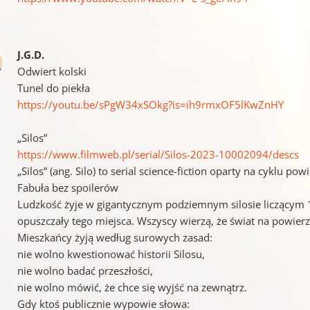
J.G.D.
Odwiert kolski
Tunel do piekła
https://youtu.be/sPgW34xSOkg?is=ih9rmxOF5lKwZnHY
„Silos”
https://www.filmweb.pl/serial/Silos-2023-10002094/descs
„Silos” (ang. Silo) to serial science-fiction oparty na cyklu po
Fabuła bez spoilerów
Ludzkość żyje w gigantycznym podziemnym silosie liczącym 1
opuszczały tego miejsca. Wszyscy wierzą, że świat na powierzc
Mieszkańcy żyją według surowych zasad:
nie wolno kwestionować historii Silosu,
nie wolno badać przeszłości,
nie wolno mówić, że chce się wyjść na zewnątrz.
Gdy ktoś publicznie wypowie słowa: