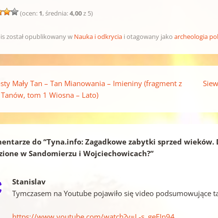
(ocen:
1
, średnia:
4,00
z 5)
is został opublikowany w
Nauka i odkrycia
i otagowany jako
archeologia po
pisu
sty Mały Tan – Tan Mianowania – Imieniny (fragment z
Siew
i Tanów, tom 1 Wiosna – Lato)
entarze do “
Tyna.info: Zagadkowe zabytki sprzed wieków. D
zione w Sandomierzu i Wojciechowicach?
”
Stanislav
Tymczasem na Youtube pojawiło się video podsumowujące ta
https://www.youtube.com/watch?v=L-s_geFIn94