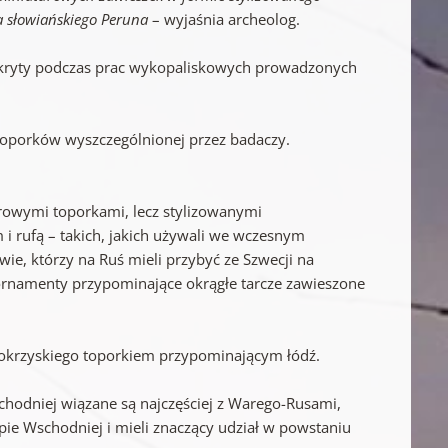
a słowiańskiego Peruna
– wyjaśnia archeolog.
odkryty podczas prac wykopaliskowych prowadzonych
toporków wyszczególnionej przez badaczy.
urowymi toporkami, lecz stylizowanymi
 rufą – takich, jakich używali we wczesnym
e, którzy na Ruś mieli przybyć ze Szwecji na
ę ornamenty przypominające okrągłe tarcze zawieszone
tokrzyskiego toporkiem przypominającym łódź.
hodniej wiązane są najczęściej z Warego-Rusami,
opie Wschodniej i mieli znaczący udział w powstaniu