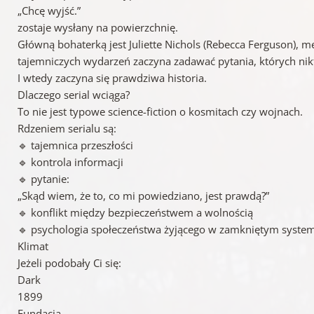
„Chcę wyjść.”
zostaje wysłany na powierzchnię.
Główną bohaterką jest Juliette Nichols (Rebecca Ferguson), m
tajemniczych wydarzeń zaczyna zadawać pytania, których nik
I wtedy zaczyna się prawdziwa historia.
Dlaczego serial wciąga?
To nie jest typowe science-fiction o kosmitach czy wojnach.
Rdzeniem serialu są:
🔹 tajemnica przeszłości
🔹 kontrola informacji
🔹 pytanie:
„Skąd wiem, że to, co mi powiedziano, jest prawdą?”
🔹 konflikt między bezpieczeństwem a wolnością
🔹 psychologia społeczeństwa żyjącego w zamkniętym syste
Klimat
Jeżeli podobały Ci się:
Dark
1899
Fundacja