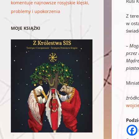
Rusi 
komentuje najnowsze rosyjskie klęski,
problemy i upokorzenia
Z ter
w ost
MOJE KSIĄŻKI
świad
– Mogl
przez 
Mądre
piasto
Minia
źródł
wojci
Podzie