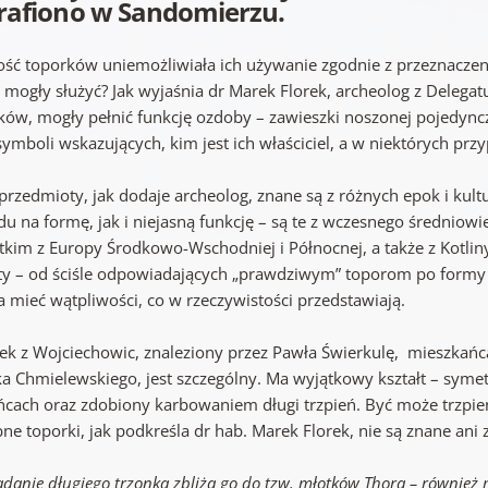
rafiono w Sandomierzu.
ość toporków uniemożliwiała ich używanie zgodnie z przeznac
 mogły służyć? Jak wyjaśnia dr Marek Florek, archeolog z Dele
ków, mogły pełnić funkcję ozdoby – zawieszki noszonej pojedync
symboli wskazujących, kim jest ich właściciel, a w niektórych pr
przedmioty, jak dodaje archeolog, znane są z różnych epok i kult
u na formę, jak i niejasną funkcję – są te z wczesnego średniowie
tkim z Europy Środkowo-Wschodniej i Północnej, a także z Kotliny
łty – od ściśle odpowiadających „prawdziwym” toporom po formy 
 mieć wątpliwości, co w rzeczywistości przedstawiają.
ek z Wojciechowic, znaleziony przez Pawła Świerkulę, mieszkań
ka Chmielewskiego, jest szczególny. Ma wyjątkowy kształt – sym
ńcach oraz zdobiony karbowaniem długi trzpień. Być może trzpień
e toporki, jak podkreśla dr hab. Marek Florek, nie są znane ani z
adanie długiego trzonka zbliża go do tzw. młotków Thora – również