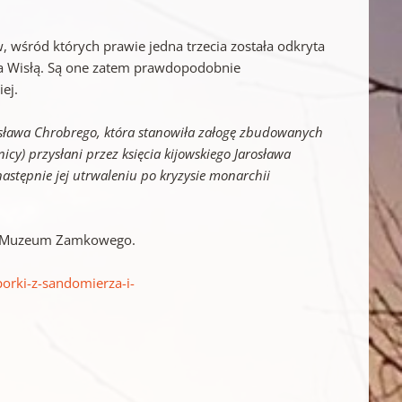
 wśród których prawie jedna trzecia została odkryta
 a Wisłą. Są one zatem prawdopodobnie
ej.
lesława Chrobrego, która stanowiła załogę zbudowanych
cy) przysłani przez księcia kijowskiego Jarosława
stępnie jej utrwaleniu po kryzysie monarchii
ów Muzeum Zamkowego.
orki-z-sandomierza-i-