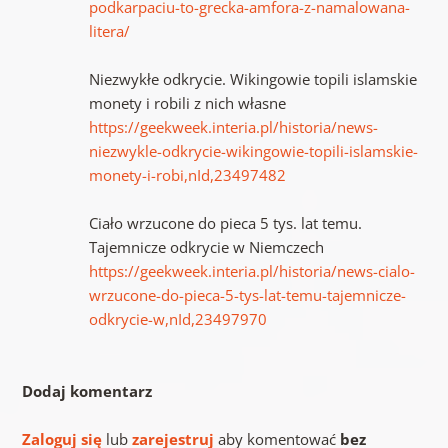
podkarpaciu-to-grecka-amfora-z-namalowana-
litera/
Niezwykłe odkrycie. Wikingowie topili islamskie
monety i robili z nich własne
https://geekweek.interia.pl/historia/news-
niezwykle-odkrycie-wikingowie-topili-islamskie-
monety-i-robi,nId,23497482
Ciało wrzucone do pieca 5 tys. lat temu.
Tajemnicze odkrycie w Niemczech
https://geekweek.interia.pl/historia/news-cialo-
wrzucone-do-pieca-5-tys-lat-temu-tajemnicze-
odkrycie-w,nId,23497970
Dodaj komentarz
Zaloguj się
lub
zarejestruj
aby komentować
bez