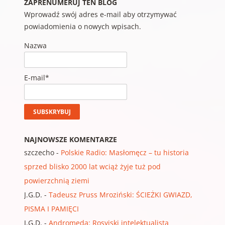
ZAPRENUMERUJ TEN BLOG
Wprowadź swój adres e-mail aby otrzymywać
powiadomienia o nowych wpisach.
Nazwa
E-mail*
NAJNOWSZE KOMENTARZE
szczecho
-
Polskie Radio: Masłomęcz – tu historia
sprzed blisko 2000 lat wciąż żyje tuż pod
powierzchnią ziemi
J.G.D.
-
Tadeusz Pruss Mroziński: ŚCIEŻKI GWIAZD,
PISMA I PAMIĘCI
J.G.D.
-
Andromeda: Rosyjski intelektualista