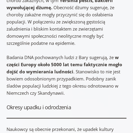
chorób zakaźnych, w tym
Yersinia pestis, bakterii
wywołującej dżumę.
Obecność dżumy sugeruje, że
choroby zakaźne mogły przyczynić się do osłabienia
populacji. W połączeniu ze zwiększoną gęstością
zaludnienia i bliskim kontaktem ze zwierzętami
domowymi społeczności neolityczne mogły być
szczególnie podatne na epidemie.
Badania DNA pochowanych ludzi z Bary sugerują, że
w
części Europy około 5000 lat temu faktycznie mogło
dojść do wymierania ludności
. Stanowisko to nie jest
bowiem odosobnionym przypadkiem. Podobny zanik
śladów populacji ludzkiej z tego okresu odnotowano w
Niemczech czy Skandynawii.
Okresy upadku i odrodzenia
Naukowcy są obecnie przekonani, że upadek kultury