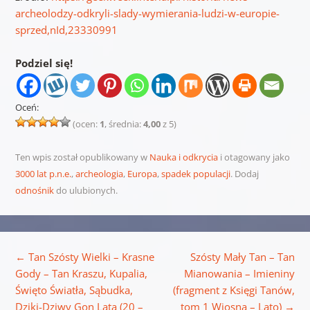
archeolodzy-odkryli-slady-wymierania-ludzi-w-europie-
sprzed,nId,23330991
Podziel się!
Oceń:
(ocen:
1
, średnia:
4,00
z 5)
Ten wpis został opublikowany w
Nauka i odkrycia
i otagowany jako
3000 lat p.n.e.
,
archeologia
,
Europa
,
spadek populacji
. Dodaj
odnośnik
do ulubionych.
Nawigacja wpisu
←
Tan Szósty Wielki – Krasne
Szósty Mały Tan – Tan
Gody – Tan Kraszu, Kupalia,
Mianowania – Imieniny
Święto Światła, Sąbudka,
(fragment z Księgi Tanów,
Dziki-Dziwy Gon Lata (20 –
tom 1 Wiosna – Lato)
→