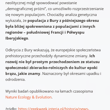
neolitycznej mógł spowodować powstanie
„demograficznej próżni”, co umożliwiło rozprzestrzenianie
się nowym populacjom. Chociażby analiza genetyczna
wykazała, że
populacja z Bury z późniejszego okresu
była bliżej spokrewniona z populacjami z innych
regionów – południowej Francji i Półwyspu
Iberyjskiego
.
Odkrycia z Bury wskazują, że europejskie społeczeństwa
prehistoryczne przechodziły dynamiczne zmiany.
Ich
rozwój nie był prostym przechodzeniem ze statusu
społeczności zbieracko-rolniczych do kultur epoki
brązu, jakie znamy
. Naznaczony był okresami upadku i
odrodzenia.
Wyniki badań opublikowano na łamach czasopisma
Nature Ecology & Evolution
.
źródło:
https://geekweek.interia.pl/historia/news-