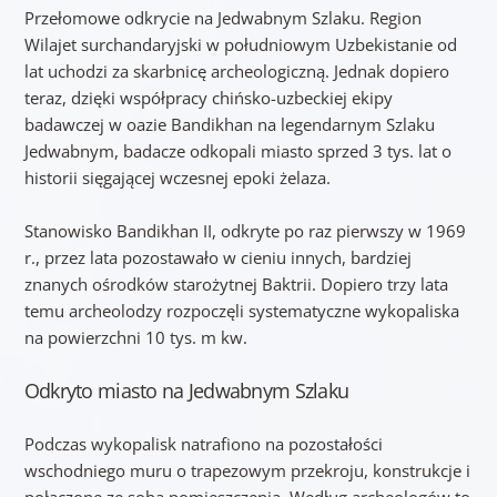
Przełomowe odkrycie na Jedwabnym Szlaku. Region
Wilajet surchandaryjski w południowym Uzbekistanie od
lat uchodzi za skarbnicę archeologiczną. Jednak dopiero
teraz, dzięki współpracy chińsko-uzbeckiej ekipy
badawczej w oazie Bandikhan na legendarnym Szlaku
Jedwabnym, badacze odkopali miasto sprzed 3 tys. lat o
historii sięgającej wczesnej epoki żelaza.
Stanowisko Bandikhan II, odkryte po raz pierwszy w 1969
r., przez lata pozostawało w cieniu innych, bardziej
znanych ośrodków starożytnej Baktrii. Dopiero trzy lata
temu archeolodzy rozpoczęli systematyczne wykopaliska
na powierzchni 10 tys. m kw.
Odkryto miasto na Jedwabnym Szlaku
Podczas wykopalisk natrafiono na pozostałości
wschodniego muru o trapezowym przekroju, konstrukcje i
połączone ze sobą pomieszczenia. Według archeologów to