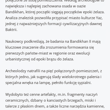
największa i najlepiej zachowana osada w oazie
Bandikhan, której początki sięgają początków epoki żelaza.
Analiza znalezisk pozwoliła przypisać miasto kulturze Yaz,
jednej z najważniejszych formacji cywilizacyjnych dawnej
Baktrii.
Naukowcy podkreślają, że badania na Bandikhan II mają
kluczowe znaczenie dla zrozumienia formowania się
pierwszych państw-miast w regionie oraz ewolucji
urbanistycznej od epoki brązu do żelaza.
Archeolodzy natrafili na pięć połączonych pomieszczeń, z
których jedno, jak sugerują ślady wielokrotnego palenia i
specjalna wnęka na lampę, pełniło funkcję sypialni.
Wydobyto też cenne artefakty, m.in. fragmenty naczyń
ceramicznych, dzbany o kanciastych brzegach, miski i
talerze z płaskim dnem, a także liczne narzędzia kamienne,