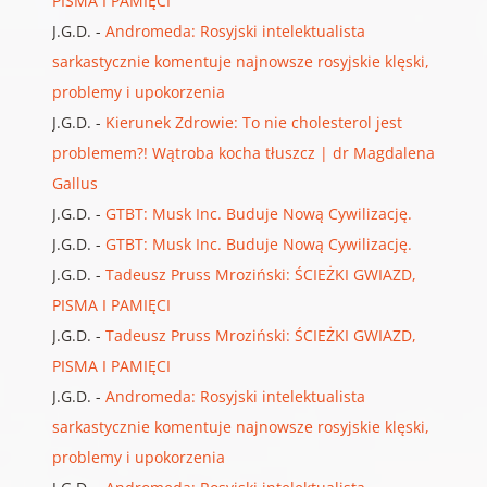
PISMA I PAMIĘCI
J.G.D.
-
Andromeda: Rosyjski intelektualista
sarkastycznie komentuje najnowsze rosyjskie klęski,
problemy i upokorzenia
J.G.D.
-
Kierunek Zdrowie: To nie cholesterol jest
problemem?! Wątroba kocha tłuszcz | dr Magdalena
Gallus
J.G.D.
-
GTBT: Musk Inc. Buduje Nową Cywilizację.
J.G.D.
-
GTBT: Musk Inc. Buduje Nową Cywilizację.
J.G.D.
-
Tadeusz Pruss Mroziński: ŚCIEŻKI GWIAZD,
PISMA I PAMIĘCI
J.G.D.
-
Tadeusz Pruss Mroziński: ŚCIEŻKI GWIAZD,
PISMA I PAMIĘCI
J.G.D.
-
Andromeda: Rosyjski intelektualista
sarkastycznie komentuje najnowsze rosyjskie klęski,
problemy i upokorzenia