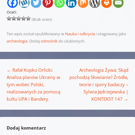
Oceń:
(Brak ocen)
Ten wpis został opublikowany w
Nauka i odkrycia
i otagowany jako
archeologia
. Dodaj
odnośnik
do ulubionych.
Nawigacja wpisu
←
Rafał Kopko Orlicki:
Archeologia Żywa: Skąd
Analiza planów Ukrainy w
pochodzą Słowianie? Źródła,
tym wobec Polski,
teorie i spory badaczy –
realizowanych za pomocą
Sylwia Jędrzejewska |
kultu UPA i Bandery.
KONTEKST 147
→
Dodaj komentarz