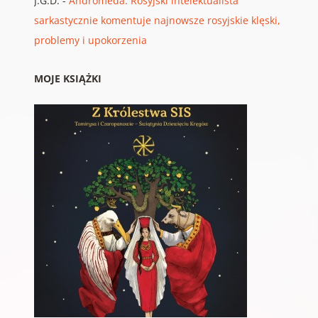
J.G.D.
-
Andromeda: Rosyjski intelektualista
sarkastycznie komentuje najnowsze rosyjskie klęski,
problemy i upokorzenia
MOJE KSIĄŻKI