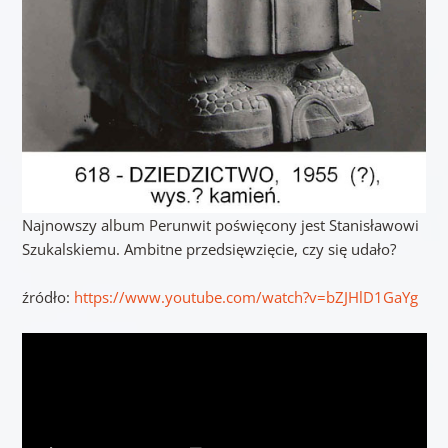
Najnowszy album Perunwit poświęcony jest Stanisławowi
Szukalskiemu. Ambitne przedsięwzięcie, czy się udało?
źródło:
https://www.youtube.com/watch?v=bZJHlD1GaYg