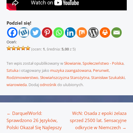
Podziel się!
Oceń:
(ocen:
1
, średnia:
5,00
z 5)
Ten wpis został opublikowany w
Słowianie
,
Społeczeństwo - Polska
,
Sztuka
i otagowany jako
muzyka zaangażowana
,
Perunwit
,
Rodzimowierstwo
,
Słowiańszczyzna Starożytna
,
Stanisław Szukalski
,
wiarowieda
. Dodaj
odnośnik
do ulubionych.
Nawigacja wpisu
←
DarquelWorld:
WcN: Osada z epoki żelaza
Sprawdzono 26 Języków,
sprzed 2500 lat. Sensacyjne
Polski Okazał Się Najlepszy
odkrycie w Niemczech
→