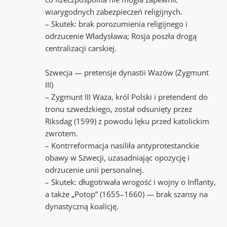
wiarygodnych zabezpieczeń religijnych.
– Skutek: brak porozumienia religijnego i
odrzucenie Władysława; Rosja poszła drogą
centralizacji carskiej.
Szwecja — pretensje dynastii Wazów (Zygmunt
III)
– Zygmunt III Waza, król Polski i pretendent do
tronu szwedzkiego, został odsunięty przez
Riksdag (1599) z powodu lęku przed katolickim
zwrotem.
– Kontrreformacja nasiliła antyprotestanckie
obawy w Szwecji, uzasadniając opozycję i
odrzucenie unii personalnej.
– Skutek: długotrwała wrogość i wojny o Inflanty,
a także „Potop” (1655–1660) — brak szansy na
dynastyczną koalicję.