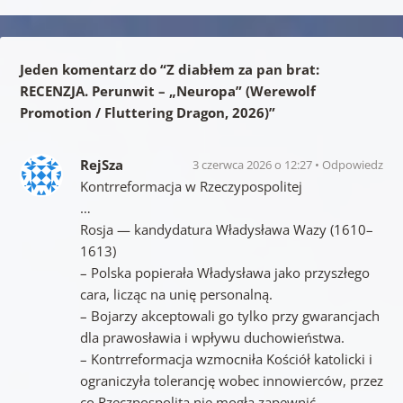
Jeden komentarz do “
Z diabłem za pan brat:
RECENZJA. Perunwit – „Neuropa” (Werewolf
Promotion / Fluttering Dragon, 2026)
”
RejSza
3 czerwca 2026 o 12:27
Odpowiedz
Kontrreformacja w Rzeczypospolitej
…
Rosja — kandydatura Władysława Wazy (1610–
1613)
– Polska popierała Władysława jako przyszłego
cara, licząc na unię personalną.
– Bojarzy akceptowali go tylko przy gwarancjach
dla prawosławia i wpływu duchowieństwa.
– Kontrreformacja wzmocniła Kościół katolicki i
ograniczyła tolerancję wobec innowierców, przez
co Rzeczpospolita nie mogła zapewnić