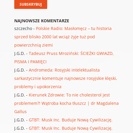
NAJNOWSZE KOMENTARZE
szczecho
-
Polskie Radio: Masłomęcz – tu historia
sprzed blisko 2000 lat wciąż żyje tuż pod
powierzchnią ziemi
J.G.D.
-
Tadeusz Pruss Mroziński: ŚCIEŻKI GWIAZD,
PISMA I PAMIĘCI
J.G.D.
-
Andromeda: Rosyjski intelektualista
sarkastycznie komentuje najnowsze rosyjskie klęski,
problemy i upokorzenia
J.G.D.
-
Kierunek Zdrowie: To nie cholesterol jest
problemem?! Wątroba kocha tłuszcz | dr Magdalena
Gallus
J.G.D.
-
GTBT: Musk Inc. Buduje Nową Cywilizację.
J.G.D.
-
GTBT: Musk Inc. Buduje Nową Cywilizację.