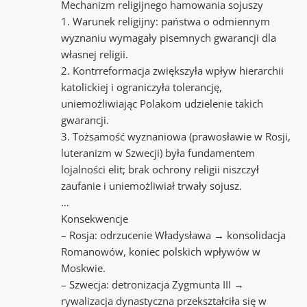
Mechanizm religijnego hamowania sojuszy
1. Warunek religijny: państwa o odmiennym
wyznaniu wymagały pisemnych gwarancji dla
własnej religii.
2. Kontrreformacja zwiększyła wpływ hierarchii
katolickiej i ograniczyła tolerancję,
uniemożliwiając Polakom udzielenie takich
gwarancji.
3. Tożsamość wyznaniowa (prawosławie w Rosji,
luteranizm w Szwecji) była fundamentem
lojalności elit; brak ochrony religii niszczył
zaufanie i uniemożliwiał trwały sojusz.
…
Konsekwencje
– Rosja: odrzucenie Władysława → konsolidacja
Romanowów, koniec polskich wpływów w
Moskwie.
– Szwecja: detronizacja Zygmunta III →
rywalizacja dynastyczna przekształciła się w