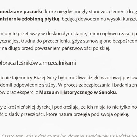
miedziane paciorki
, które niegdyś mogły stanowić element drogo
misternie zdobioną płytkę
, będącą dowodem na wysoki kunszt
mioty te przetrwały w doskonałym stanie, mimo upływu czasu i p
ryczna jest trudna do przecenienia, gdyż stanowią one bezpośredni
y na długo przed powstaniem państwowości polskiej.
łpraca leśników z muzealnikami
ienie tajemnicy Białej Góry było możliwe dzięki wzorowej postaw
domił odpowiednie służby. W proces zabezpieczania i badania zna
ów oraz eksperci z
Muzeum Historycznego w Sanoku
.
y z krośnieńskiej dyrekcji podkreślają, że ich misja to nie tylko
ć o ślady przeszłości, które natura przejęła pod swoją opiekę.
—
Często tam, gdzie dziś szumi las, dawniej znajdowały się ludzkie