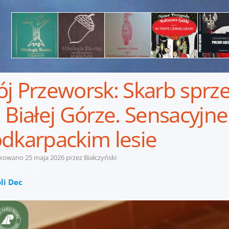
j Przeworsk: Skarb sprze
 Białej Górze. Sensacyjne
dkarpackim lesie
ikowano
25 maja 2026
przez
Białczyński
li Dec