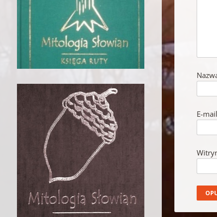
Nazw
E-mai
Witry