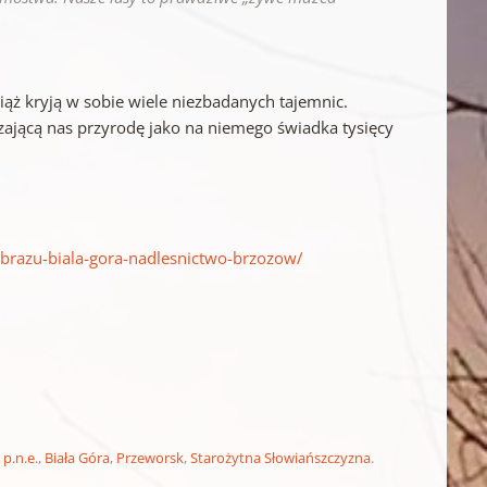
iąż kryją w sobie wiele niezbadanych tajemnic.
ającą nas przyrodę jako na niemego świadka tysięcy
-brazu-biala-gora-nadlesnictwo-brzozow/
 p.n.e.
,
Biała Góra
,
Przeworsk
,
Starożytna Słowiańszczyzna
.