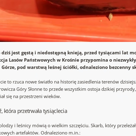
o dziś jest gęstą i niedostępną knieją, przed tysiącami lat 
cja Lasów Państwowych w Krośnie przypomina o niezwykły
j Górze, pod warstwą leśnej ściółki, odnaleziono bezcenny 
cie to rzuca nowe światło na historię zasiedlenia terenów dzisie
rowicza Góry Słonne to przede wszystkim ostoja dzikiej przyrody
ał się na przestrzeni wieków.
, która przetrwała tysiąclecia
lodzy i leśnicy mówią o wielkim szczęściu. Skarb, który przeleżał w
kowych artefaktów. Odnaleziono m.in.: