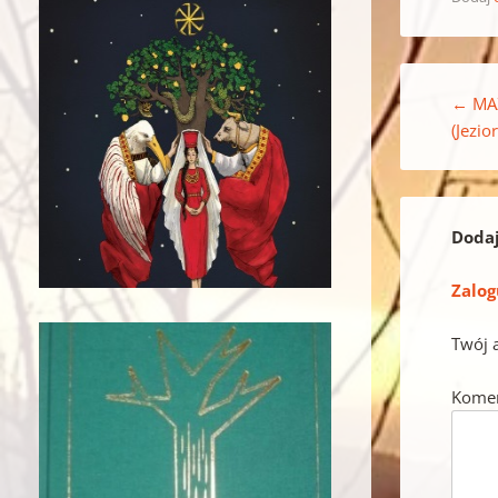
Nawigacja w
←
MAZ
(Jezio
Doda
Zalog
Twój 
Kome