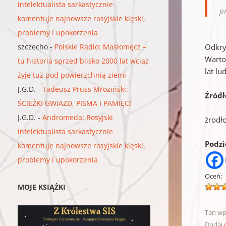
intelektualista sarkastycznie
p
komentuje najnowsze rosyjskie klęski,
problemy i upokorzenia
szczecho
-
Polskie Radio: Masłomęcz –
Odkry
Warto
tu historia sprzed blisko 2000 lat wciąż
lat lu
żyje tuż pod powierzchnią ziemi
J.G.D.
-
Tadeusz Pruss Mroziński:
Źródł
ŚCIEŻKI GWIAZD, PISMA I PAMIĘCI
J.G.D.
-
Andromeda: Rosyjski
źrodł
intelektualista sarkastycznie
Podzie
komentuje najnowsze rosyjskie klęski,
problemy i upokorzenia
Oceń:
MOJE KSIĄŻKI
Ten wp
Dodaj