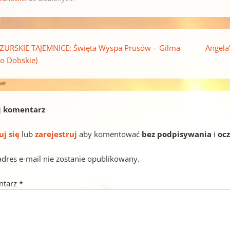
pisu
URSKIE TAJEMNICE: Święta Wyspa Prusów – Gilma
Angela
ro Dobskie)
j komentarz
uj się
lub
zarejestruj
aby komentować
bez podpisywania
i
oc
adres e-mail nie zostanie opublikowany.
ntarz
*