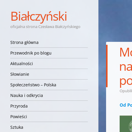
Białczyński
oficjalna strona Czesława Białczyńskiego
Nawigacja
Przejdź do treści
Strona główna
Mó
Przewodnik po blogu
na
Aktualności
Słowianie
po
Społeczeństwo – Polska
Opubl
Nauka i odkrycia
Od Po
Przyroda
Powieści
Sztuka