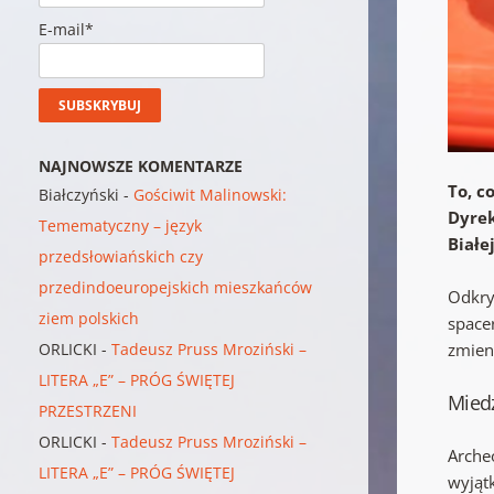
E-mail*
NAJNOWSZE KOMENTARZE
To, c
Białczyński
-
Gościwit Malinowski:
Dyrek
Temematyczny – język
Białe
przedsłowiańskich czy
przedindoeuropejskich mieszkańców
Odkry
ziem polskich
space
ORLICKI
-
Tadeusz Pruss Mroziński –
zmieni
LITERA „E” – PRÓG ŚWIĘTEJ
Miedź
PRZESTRZENI
ORLICKI
-
Tadeusz Pruss Mroziński –
Archeo
LITERA „E” – PRÓG ŚWIĘTEJ
wyjąt