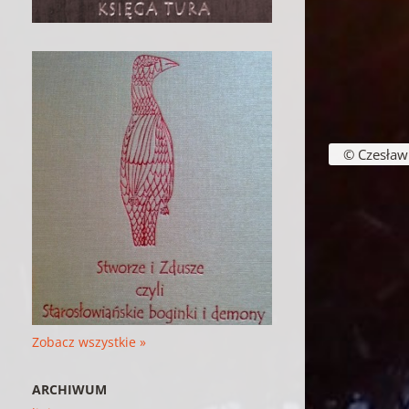
© Czesław B
Zobacz wszystkie »
ARCHIWUM