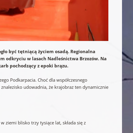
mogło być tętniącą życiem osadą. Regionalna
m odkryciu w lasach Nadleśnictwa Brzozów. Na
skarb pochodzący z epoki brązu.
jszego Podkarpacia. Choć dla współczesnego
, znalezisko udowadnia, że krajobraz ten dynamicznie
 ziemi blisko trzy tysiące lat, składa się z