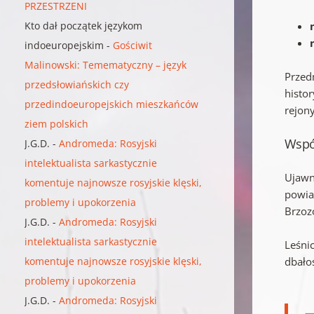
PRZESTRZENI
Kto dał początek językom
indoeuropejskim
-
Gościwit
Malinowski: Temematyczny – język
Przed
przedsłowiańskich czy
histo
przedindoeuropejskich mieszkańców
rejon
ziem polskich
Wspó
J.G.D.
-
Andromeda: Rosyjski
intelektualista sarkastycznie
Ujawn
komentuje najnowsze rosyjskie klęski,
powia
problemy i upokorzenia
Brzoz
J.G.D.
-
Andromeda: Rosyjski
intelektualista sarkastycznie
Leśnic
komentuje najnowsze rosyjskie klęski,
dbałoś
problemy i upokorzenia
J.G.D.
-
Andromeda: Rosyjski