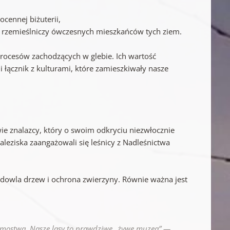
cennej biżuterii,
 rzemieślniczy ówczesnych mieszkańców tych ziem.
rocesów zachodzących w glebie. Ich wartość
 łącznik z kulturami, które zamieszkiwały nasze
ie znalazcy, który o swoim odkryciu niezwłocznie
leziska zaangażowali się leśnicy z Nadleśnictwa
 hodowla drzew i ochrona zwierzyny. Równie ważna jest
 domostwa. Nasze lasy to prawdziwe „żywe muzea”
—