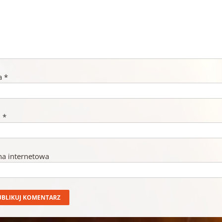
a
*
l
*
na internetowa