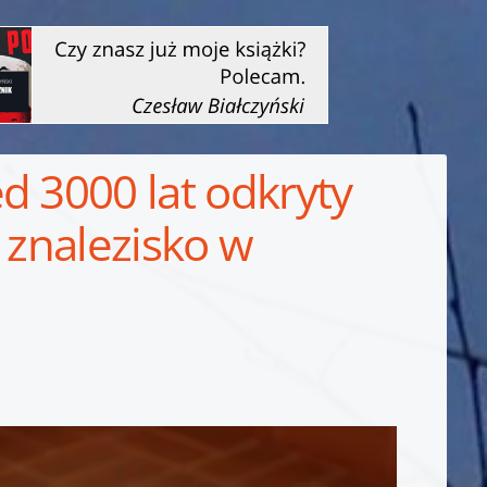
d 3000 lat odkryty
 znalezisko w