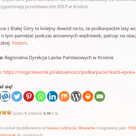
rzypominają przedstawiciele RDLP w Krośnie.
cie z Białej Góry to kolejny dowód na to, że podkarpackie lasy wc
 o tym pamiętać podczas wiosennych wędrówek, patrząc na otacz
dzkiej
historii
.
o:
Regionalna Dyrekcja Lasów Państwowych w Krośnie
o:
https://mojprzeworsk.pl/aktualnosci/podkarpacie/skarb-epoka
l się!
(ocen:
1
, średnia:
5,00
z 5)
is został opublikowany w
Nauka i odkrycia
,
Słowianie
i otagowany jako
1000
odnośnik
do ulubionych.