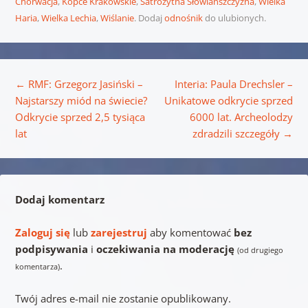
Chorwacja
,
Kopce Krakowskie
,
Satrożytna Słowiańszczyzna
,
Wielka
Haria
,
Wielka Lechia
,
Wiślanie
. Dodaj
odnośnik
do ulubionych.
Nawigacja wpisu
←
RMF: Grzegorz Jasiński –
Interia: Paula Drechsler –
Najstarszy miód na świecie?
Unikatowe odkrycie sprzed
Odkrycie sprzed 2,5 tysiąca
6000 lat. Archeolodzy
lat
zdradzili szczegóły
→
Dodaj komentarz
Zaloguj się
lub
zarejestruj
aby komentować
bez
podpisywania
i
oczekiwania na moderację
(od drugiego
.
komentarza)
Twój adres e-mail nie zostanie opublikowany.