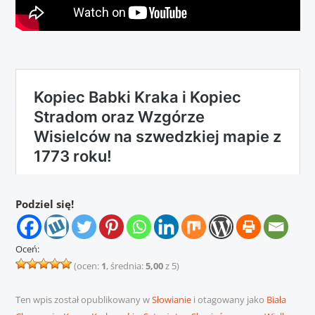
Podziel się!
Oceń:
(ocen:
1
, średnia:
5,00
z 5)
Ten wpis został opublikowany w
Słowianie
i otagowany jako
Biała