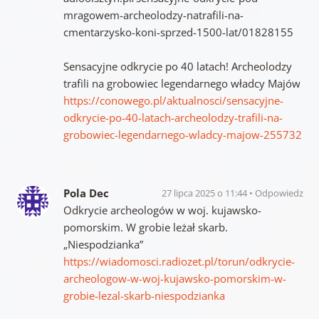
mragowem-archeolodzy-natrafili-na-
cmentarzysko-koni-sprzed-1500-lat/01828155
Sensacyjne odkrycie po 40 latach! Archeolodzy
trafili na grobowiec legendarnego władcy Majów
https://conowego.pl/aktualnosci/sensacyjne-
odkrycie-po-40-latach-archeolodzy-trafili-na-
grobowiec-legendarnego-wladcy-majow-255732
Pola Dec
27 lipca 2025 o 11:44
Odpowiedz
Odkrycie archeologów w woj. kujawsko-
pomorskim. W grobie leżał skarb.
„Niespodzianka”
https://wiadomosci.radiozet.pl/torun/odkrycie-
archeologow-w-woj-kujawsko-pomorskim-w-
grobie-lezal-skarb-niespodzianka