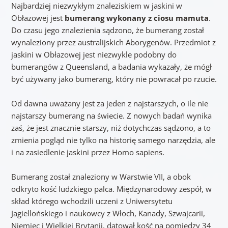
Najbardziej niezwykłym znaleziskiem w jaskini w
Obłazowej jest
bumerang wykonany z ciosu mamuta
.
Do czasu jego znalezienia sądzono, że bumerang został
wynaleziony przez australijskich Aborygenów. Przedmiot z
jaskini w Obłazowej jest niezwykle podobny do
bumerangów z Queensland, a badania wykazały, że mógł
być używany jako bumerang, który nie powracał po rzucie.
Od dawna uważany jest za jeden z najstarszych, o ile nie
najstarszy bumerang na świecie. Z nowych badań wynika
zaś, że jest znacznie starszy, niż dotychczas sądzono, a to
zmienia pogląd nie tylko na historię samego narzędzia, ale
i na zasiedlenie jaskini przez Homo sapiens.
Bumerang został znaleziony w Warstwie VII, a obok
odkryto kość ludzkiego palca. Międzynarodowy zespół, w
skład którego wchodzili uczeni z Uniwersytetu
Jagiellońskiego i naukowcy z Włoch, Kanady, Szwajcarii,
Niemiec i Wielkiej Brytanii, datował kość na pomiędzy 34