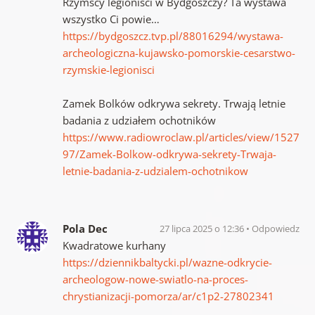
Rzymscy legioniści w Bydgoszczy? Ta wystawa
wszystko Ci powie…
https://bydgoszcz.tvp.pl/88016294/wystawa-
archeologiczna-kujawsko-pomorskie-cesarstwo-
rzymskie-legionisci
Zamek Bolków odkrywa sekrety. Trwają letnie
badania z udziałem ochotników
https://www.radiowroclaw.pl/articles/view/1527
97/Zamek-Bolkow-odkrywa-sekrety-Trwaja-
letnie-badania-z-udzialem-ochotnikow
Pola Dec
27 lipca 2025 o 12:36
Odpowiedz
Kwadratowe kurhany
https://dziennikbaltycki.pl/wazne-odkrycie-
archeologow-nowe-swiatlo-na-proces-
chrystianizacji-pomorza/ar/c1p2-27802341