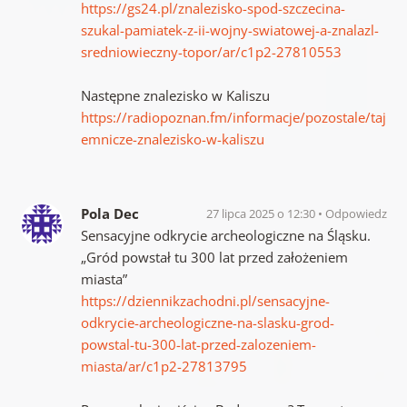
https://gs24.pl/znalezisko-spod-szczecina-
szukal-pamiatek-z-ii-wojny-swiatowej-a-znalazl-
sredniowieczny-topor/ar/c1p2-27810553
Następne znalezisko w Kaliszu
https://radiopoznan.fm/informacje/pozostale/taj
emnicze-znalezisko-w-kaliszu
Pola Dec
27 lipca 2025 o 12:30
Odpowiedz
Sensacyjne odkrycie archeologiczne na Śląsku.
„Gród powstał tu 300 lat przed założeniem
miasta”
https://dziennikzachodni.pl/sensacyjne-
odkrycie-archeologiczne-na-slasku-grod-
powstal-tu-300-lat-przed-zalozeniem-
miasta/ar/c1p2-27813795