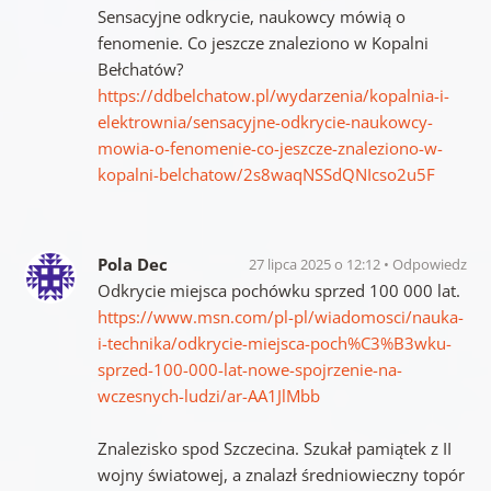
Sensacyjne odkrycie, naukowcy mówią o
fenomenie. Co jeszcze znaleziono w Kopalni
Bełchatów?
https://ddbelchatow.pl/wydarzenia/kopalnia-i-
elektrownia/sensacyjne-odkrycie-naukowcy-
mowia-o-fenomenie-co-jeszcze-znaleziono-w-
kopalni-belchatow/2s8waqNSSdQNIcso2u5F
Pola Dec
27 lipca 2025 o 12:12
Odpowiedz
Odkrycie miejsca pochówku sprzed 100 000 lat.
https://www.msn.com/pl-pl/wiadomosci/nauka-
i-technika/odkrycie-miejsca-poch%C3%B3wku-
sprzed-100-000-lat-nowe-spojrzenie-na-
wczesnych-ludzi/ar-AA1JlMbb
Znalezisko spod Szczecina. Szukał pamiątek z II
wojny światowej, a znalazł średniowieczny topór