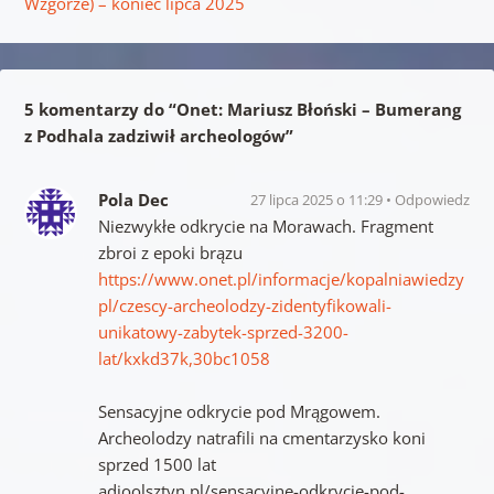
Wzgórze) – koniec lipca 2025
5 komentarzy do “
Onet: Mariusz Błoński – Bumerang
z Podhala zadziwił archeologów
”
Pola Dec
27 lipca 2025 o 11:29
Odpowiedz
Niezwykłe odkrycie na Morawach. Fragment
zbroi z epoki brązu
https://www.onet.pl/informacje/kopalniawiedzy
pl/czescy-archeolodzy-zidentyfikowali-
unikatowy-zabytek-sprzed-3200-
lat/kxkd37k,30bc1058
Sensacyjne odkrycie pod Mrągowem.
Archeolodzy natrafili na cmentarzysko koni
sprzed 1500 lat
adioolsztyn.pl/sensacyjne-odkrycie-pod-