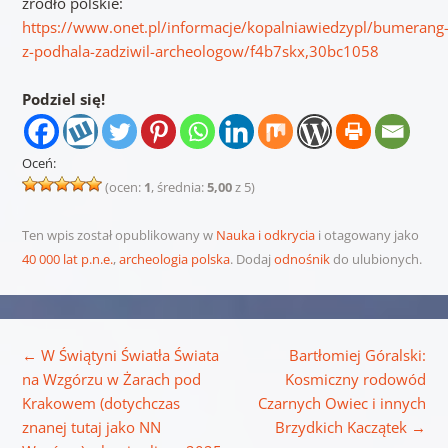
źródło polskie:
https://www.onet.pl/informacje/kopalniawiedzypl/bumerang
z-podhala-zadziwil-archeologow/f4b7skx,30bc1058
Podziel się!
Oceń:
(ocen:
1
, średnia:
5,00
z 5)
Ten wpis został opublikowany w
Nauka i odkrycia
i otagowany jako
40 000 lat p.n.e.
,
archeologia polska
. Dodaj
odnośnik
do ulubionych.
Nawigacja wpisu
←
W Świątyni Światła Świata
Bartłomiej Góralski:
na Wzgórzu w Żarach pod
Kosmiczny rodowód
Krakowem (dotychczas
Czarnych Owiec i innych
znanej tutaj jako NN
Brzydkich Kaczątek
→