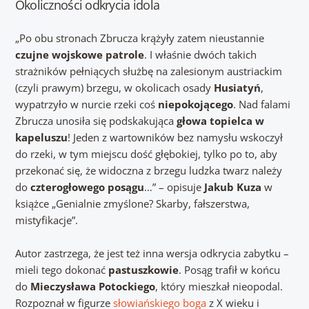
Okoliczności odkrycia idola
„Po obu stronach Zbrucza krążyły zatem nieustannie
czujne wojskowe patrole
. I właśnie dwóch takich
strażników pełniących służbę na zalesionym austriackim
(czyli prawym) brzegu, w okolicach osady
Husiatyń
,
wypatrzyło w nurcie rzeki coś
niepokojącego
. Nad falami
Zbrucza unosiła się podskakująca
głowa topielca w
kapeluszu
! Jeden z wartowników bez namysłu wskoczył
do rzeki, w tym miejscu dość głębokiej, tylko po to, aby
przekonać się, że widoczna z brzegu ludzka twarz należy
do
czterogłowego posągu
…” – opisuje
Jakub Kuza
w
książce „Genialnie zmyślone? Skarby, fałszerstwa,
mistyfikacje”.
Autor zastrzega, że jest też inna wersja odkrycia zabytku –
mieli tego dokonać
pastuszkowie
. Posąg trafił w końcu
do
Mieczysława Potockiego
, który mieszkał nieopodal.
Rozpoznał w figurze
słowiańskiego boga
z X wieku i