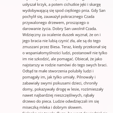
usłyszał krzyk, a potem cichutkie jęki i skargę
wydobywającą się spod ciężkiego pnia. Gdy San
pochylił się, zauważył pokracznego Czada
przywalonego drzewem, proszącego o
darowanie życia. Dobry San uwolnił Czada.
Wdzięczny za ocalenie duszek wyznał, że on i
jego bracia nie lubią czynić zła, ale są do tego
zmuszani przez Biesa. Teraz, kiedy przekonał się
o wspaniałomyślności ludzi, postanowił nie tylko
im nie szkodzić, ale pomagać. Obiecał, że jako
najstarszy w rodzie namówi do tego swych braci.
Odtąd te małe stworzenia polubiły ludzi i
pomagały im, jak tylko umiały. Pilnowały i
zabawiały swymi psikusami dzieci, chroniły
domy, pokazywały drogę w lesie, rozśmieszały
nawet najbardziej nieszczęśliwych, rąbały
drzewo do pieca. Ludzie odwdzięczali im się
miseczką mleka i dobrym słowem.