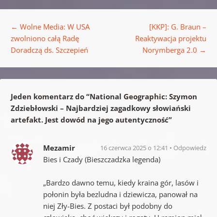
Nawigacja wpisu
←
Wolne Media: W USA
[KKP]: G. Braun –
zwolniono całą Radę
Reaktywacja projektu
Doradczą ds. Szczepień
Norymberga 2.0
→
Jeden komentarz do “
National Geographic: Szymon
Zdziebłowski – Najbardziej zagadkowy słowiański
artefakt. Jest dowód na jego autentyczność
”
Mezamir
16 czerwca 2025 o 12:41
Odpowiedz
Bies i Czady (Bieszczadzka legenda)
„Bardzo dawno temu, kiedy kraina gór, lasów i
połonin była bezludna i dziewicza, panował na
niej Zły-Bies. Z postaci był podobny do