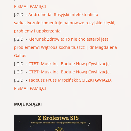
PISMA I PAMIĘCI
J.G.D.
-
Andromeda: Rosyjski intelektualista
sarkastycznie komentuje najnowsze rosyjskie klęski,
problemy i upokorzenia
J.G.D.
-
Kierunek Zdrowie: To nie cholesterol jest
problemem?! Wątroba kocha tłuszcz | dr Magdalena
Gallus
J.G.D.
-
GTBT: Musk Inc. Buduje Nową Cywilizację.
J.G.D.
-
GTBT: Musk Inc. Buduje Nową Cywilizację.
J.G.D.
-
Tadeusz Pruss Mroziński: ŚCIEŻKI GWIAZD,
PISMA I PAMIĘCI
MOJE KSIĄŻKI