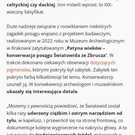
celtyckiej czy dackiej
. Inni mówili wprost: to XIX-
wieczny falsyfikat.
Duże nadzieje związane z rozwikłaniem niektórych
zagadek posągu wiązano z projektem badawczym,
realizowanym w 2022 roku w Muzeum Archeologicznym
w Krakowie zatytułowanym „
Patyna wieków –
konserwacja posągu Światowida ze Zbrucza
”. W
trakcie dokonano ciekawych obserwacji
dotyczących
pigmentów
, którymi pokryty był zabytek. Zabytek ten
pokryto farbą kilkadziesiąt lat temu. Konserwatorzy
usunęli ją. W konsekwencji archeologom i muzealnikom
ukazały się interesujące detale
.
„Możemy z pewnością powiedzieć, że Światowid został
kilka razy
uderzony ciężkim i ostrym narzędziem od
tyłu
, w kapelusz, i przewrócił się na stronę frontową, co
dokumentuje kolejne wygniecenie na nakryciu głowy. A to
już pasuje do
średniowiecznych źródeł
, mówiących o