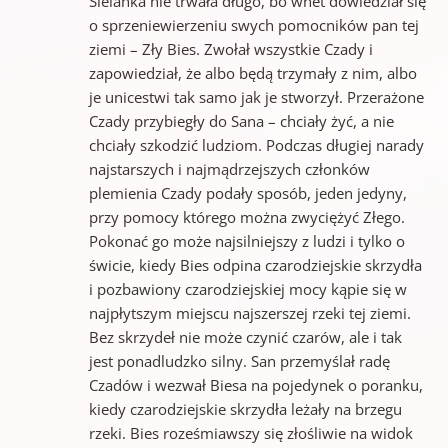
Sielanka nie trwała długo, bo wnet dowiedział się
o sprzeniewierzeniu swych pomocników pan tej
ziemi – Zły Bies. Zwołał wszystkie Czady i
zapowiedział, że albo będą trzymały z nim, albo
je unicestwi tak samo jak je stworzył. Przerażone
Czady przybiegły do Sana – chciały żyć, a nie
chciały szkodzić ludziom. Podczas długiej narady
najstarszych i najmądrzejszych członków
plemienia Czady podały sposób, jeden jedyny,
przy pomocy którego można zwyciężyć Złego.
Pokonać go może najsilniejszy z ludzi i tylko o
świcie, kiedy Bies odpina czarodziejskie skrzydła
i pozbawiony czarodziejskiej mocy kąpie się w
najpłytszym miejscu najszerszej rzeki tej ziemi.
Bez skrzydeł nie może czynić czarów, ale i tak
jest ponadludzko silny. San przemyślał radę
Czadów i wezwał Biesa na pojedynek o poranku,
kiedy czarodziejskie skrzydła leżały na brzegu
rzeki. Bies roześmiawszy się złośliwie na widok