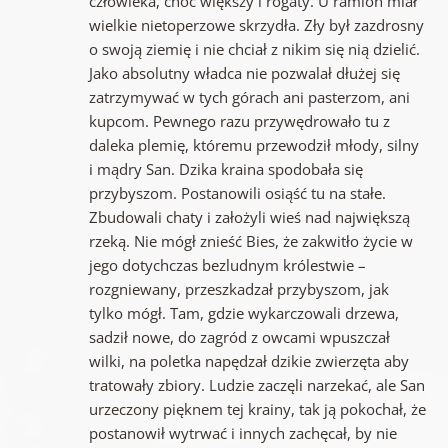
człowieka, choć większy i rogaty. U ramion miał
wielkie nietoperzowe skrzydła. Zły był zazdrosny
o swoją ziemię i nie chciał z nikim się nią dzielić.
Jako absolutny władca nie pozwalał dłużej się
zatrzymywać w tych górach ani pasterzom, ani
kupcom. Pewnego razu przywędrowało tu z
daleka plemię, któremu przewodził młody, silny
i mądry San. Dzika kraina spodobała się
przybyszom. Postanowili osiąść tu na stałe.
Zbudowali chaty i założyli wieś nad największą
rzeką. Nie mógł znieść Bies, że zakwitło życie w
jego dotychczas bezludnym królestwie –
rozgniewany, przeszkadzał przybyszom, jak
tylko mógł. Tam, gdzie wykarczowali drzewa,
sadził nowe, do zagród z owcami wpuszczał
wilki, na poletka napędzał dzikie zwierzęta aby
tratowały zbiory. Ludzie zaczęli narzekać, ale San
urzeczony pięknem tej krainy, tak ją pokochał, że
postanowił wytrwać i innych zachęcał, by nie