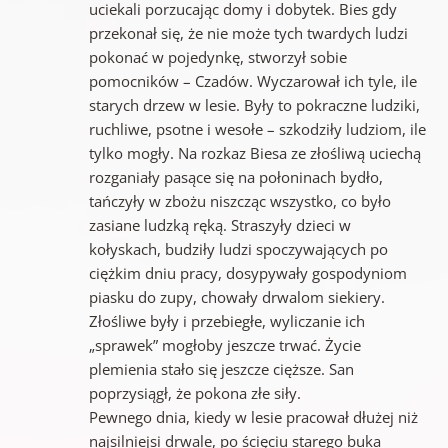
uciekali porzucając domy i dobytek. Bies gdy
przekonał się, że nie może tych twardych ludzi
pokonać w pojedynkę, stworzył sobie
pomocników – Czadów. Wyczarował ich tyle, ile
starych drzew w lesie. Były to pokraczne ludziki,
ruchliwe, psotne i wesołe – szkodziły ludziom, ile
tylko mogły. Na rozkaz Biesa ze złośliwą uciechą
rozganiały pasące się na połoninach bydło,
tańczyły w zbożu niszcząc wszystko, co było
zasiane ludzką ręką. Straszyły dzieci w
kołyskach, budziły ludzi spoczywających po
ciężkim dniu pracy, dosypywały gospodyniom
piasku do zupy, chowały drwalom siekiery.
Złośliwe były i przebiegłe, wyliczanie ich
„sprawek” mogłoby jeszcze trwać. Życie
plemienia stało się jeszcze cięższe. San
poprzysiągł, że pokona złe siły.
Pewnego dnia, kiedy w lesie pracował dłużej niż
najsilniejsi drwale, po ścięciu starego buka