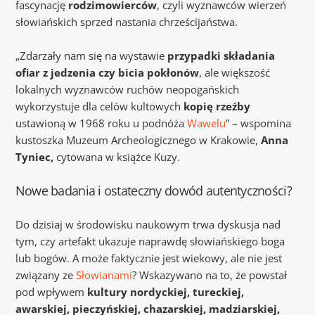
fascynację
rodzimowierców
, czyli wyznawców wierzeń
słowiańskich sprzed nastania chrześcijaństwa.
„Zdarzały nam się na wystawie
przypadki składania
ofiar z jedzenia czy bicia pokłonów
, ale większość
lokalnych wyznawców ruchów neopogańskich
wykorzystuje dla celów kultowych
kopię rzeźby
ustawioną w 1968 roku u podnóża
Wawelu
” – wspomina
kustoszka Muzeum Archeologicznego w Krakowie,
Anna
Tyniec,
cytowana w książce Kuzy.
Nowe badania i ostateczny dowód autentyczności?
Do dzisiaj w środowisku naukowym trwa dyskusja nad
tym, czy artefakt ukazuje naprawdę słowiańskiego boga
lub bogów. A może faktycznie jest wiekowy, ale nie jest
związany ze
Słowianami
? Wskazywano na to, że powstał
pod wpływem
kultury nordyckiej, tureckiej,
awarskiej, pieczyńskiej, chazarskiej, madziarskiej,