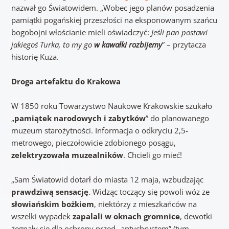
nazwał go Światowidem. „Wobec jego planów posadzenia
pamiątki pogańskiej przeszłości na eksponowanym szańcu
bogobojni włościanie mieli oświadczyć:
Jeśli pan postawi
jakiegoś Turka, to my go
w kawałki rozbijemy
” – przytacza
historię Kuza.
Droga artefaktu do Krakowa
W 1850 roku Towarzystwo Naukowe Krakowskie szukało
„
pamiątek narodowych i zabytków
” do planowanego
muzeum starożytności. Informacja o odkryciu 2,5-
metrowego, pieczołowicie zdobionego posągu,
zelektryzowała muzealników
. Chcieli go mieć!
„Sam Światowid dotarł do miasta 12 maja, wzbudzając
prawdziwą sensację
. Widząc toczący się powoli wóz ze
słowiańskim bożkiem
, niektórzy z mieszkańców na
wszelki wypadek
zapalali w oknach gromnice
, dewotki
żegnały się dla ochrony przed „antychrystem” (tym