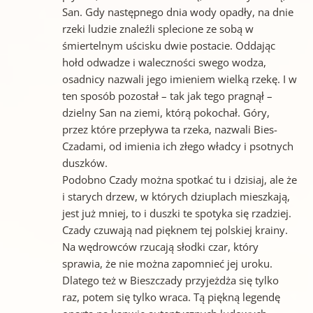
San. Gdy następnego dnia wody opadły, na dnie
rzeki ludzie znaleźli splecione ze sobą w
śmiertelnym uścisku dwie postacie. Oddając
hołd odwadze i waleczności swego wodza,
osadnicy nazwali jego imieniem wielką rzekę. I w
ten sposób pozostał – tak jak tego pragnął –
dzielny San na ziemi, którą pokochał. Góry,
przez które przepływa ta rzeka, nazwali Bies-
Czadami, od imienia ich złego władcy i psotnych
duszków.
Podobno Czady można spotkać tu i dzisiaj, ale że
i starych drzew, w których dziuplach mieszkają,
jest już mniej, to i duszki te spotyka się rzadziej.
Czady czuwają nad pięknem tej polskiej krainy.
Na wędrowców rzucają słodki czar, który
sprawia, że nie można zapomnieć jej uroku.
Dlatego też w Bieszczady przyjeżdża się tylko
raz, potem się tylko wraca. Tą piękną legendę