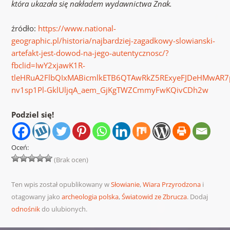
która ukazała się nakładem wydawnictwa Znak.
źródło:
https://www.national-
geographic.pl/historia/najbardziej-zagadkowy-slowianski-
artefakt-jest-dowod-na-jego-autentycznosc/?
fbclid=IwY2xjawK1R-
tleHRuA2FlbQIxMABicmlkETB6QTAwRkZ5RExyeFJDeHMwAR7
nv1sp1Pl-GklUljqA_aem_GjKgTWZCmmyFwKQivCDh2w
Podziel się!
Oceń:
(Brak ocen)
Ten wpis został opublikowany w
Słowianie
,
Wiara Przyrodzona
i
otagowany jako
archeologia polska
,
Światowid ze Zbrucza
. Dodaj
odnośnik
do ulubionych.