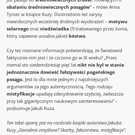
obalaniu średniowiecznych posągów
” – mówi Anna
Tyniec w książce Kuzy. Dostrzeżono też zarysy
niewidocznych wcześniej drobnych wyobrażeń –
motywu
solarnego
oraz
niedźwiadka
(?) tratowanego przez konia,
który zapewne uosabia jakieś
bóstwo
.
Czy tez nieznane informacje potwierdzają, że Światowid
faktycznie nim jest i że czczono go w IX wieku? „Przez
niemal sto siedemdziesiąt pięć lat
nikt nie był w stanie
jednoznacznie dowieść fałszywości pogańskiego
posągu
. Jest to dla mnie jednym z najsilniejszych
argumentów za jego autentycznością. Tego rodzaju
mistyfikacje
upadają zdecydowanie szybciej, zwłaszcza
przy tak gigantycznym naukowym zainteresowaniu” –
podsumuje Jakub Kuza.
Ten tekst oparty jest na rozdziale książki autorstwa Jakuba
Kuzy „Genialnie zmyślone? Skarby, fałszerstwa, mistyfikacje”,