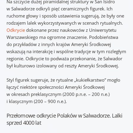
Na szczycie dużej piramidalnej struktury w San Isidro
w Salwadorze odkryli pięć ceramicznych figurek. Ich
ruchome głowy i sposób ustawienia sugerują, że były one
rodzajem lalek wykorzystywanych w scenach rytualnych.
Odkrycie
dokonane przez naukowców z Uniwersytetu
Warszawskiego ma ogromne znaczenie. Podobieństwa
do przykładów z innych krajów Ameryki Środkowej
wskazują na interakcję i wspólne tradycje w tym rozległym
regionie. Odkrycie to podważa przekonanie, że Salwador
był kulturowo izolowany od reszty Ameryki Środkowej.
Styl figurek sugeruje, że rytualne „kukiełkarstwo” mogło
łączyć niektóre społeczności Ameryki Środkowej
w okresach preklasycznym (2000 p.n.e. – 200 n.e.)
i klasycznym (200 – 900 n.e.).
Przełomowe odkrycie Polaków w Salwadorze. Lalki
sprzed 4000 lat