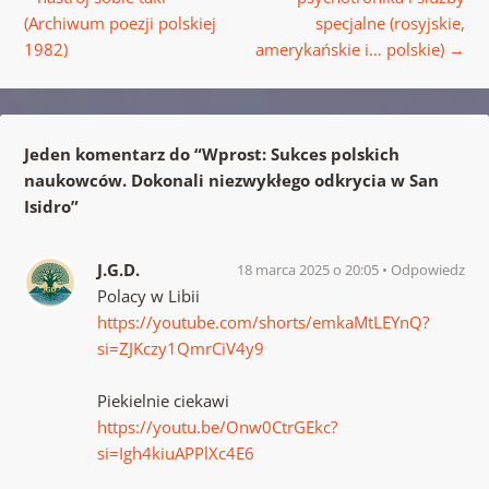
(Archiwum poezji polskiej
specjalne (rosyjskie,
1982)
amerykańskie i… polskie)
→
Jeden komentarz do “
Wprost: Sukces polskich
naukowców. Dokonali niezwykłego odkrycia w San
Isidro
”
J.G.D.
18 marca 2025 o 20:05
Odpowiedz
Polacy w Libii
https://youtube.com/shorts/emkaMtLEYnQ?
si=ZJKczy1QmrCiV4y9
Piekielnie ciekawi
https://youtu.be/Onw0CtrGEkc?
si=Igh4kiuAPPlXc4E6