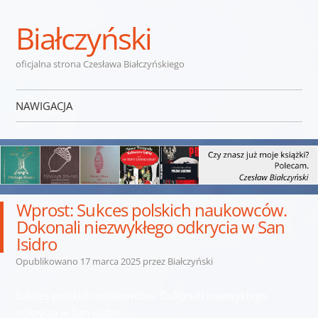
Białczyński
oficjalna strona Czesława Białczyńskiego
NAWIGACJA
Przejdź do treści
Wprost: Sukces polskich naukowców.
Dokonali niezwykłego odkrycia w San
Isidro
Opublikowano
17 marca 2025
przez
Białczyński
Sukces polskich naukowców. Dokonali niezwykłego
odkrycia w San Isidro