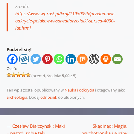
źródło:
https://www.wprost.pl/kraj/11950096/przelomowe-
odkrycie-polakow-w-salwadorze-lalki-sprzed-4000-
lat.html
Podziel się!
Oceń:
(ocen:
1
, średnia:
5,00
z 5)
Ten wpis został opublikowany w
Nauka i odkrycia
i otagowany jako
archeologia
. Dodaj
odnośnik
do ulubionych.
Nawigacja wpisu
←
Czesław Białczyński: Maki
Skądinąd: Magia,
– nastrój sobie taki
psychotronika i służby