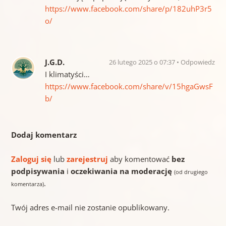
https://www.facebook.com/share/p/182uhP3r5
o/
J.G.D.
26 lutego 2025 o 07:37
Odpowiedz
I klimatyści…
https://www.facebook.com/share/v/15hgaGwsF
b/
Dodaj komentarz
Zaloguj się
lub
zarejestruj
aby komentować
bez
podpisywania
i
oczekiwania na moderację
(od drugiego
.
komentarza)
Twój adres e-mail nie zostanie opublikowany.