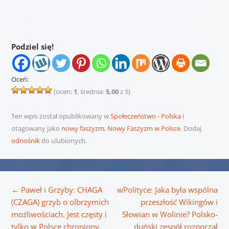
Podziel się!
Oceń:
(ocen:
1
, średnia:
5,00
z 5)
Ten wpis został opublikowany w
Społeczeństwo - Polska
i
otagowany jako
nowy faszyzm
,
Nowy Faszyzm w Polsce
. Dodaj
odnośnik
do ulubionych.
Nawigacja wpisu
←
Paweł i Grzyby: CHAGA
wPolityce: Jaka była wspólna
(CZAGA) grzyb o olbrzymich
przeszłość Wikingów i
możliwościach. Jest częsty i
Słowian w Wolinie? Polsko-
tylko w Polsce chroniony.
duński zespół rozpoczął