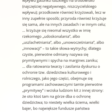
wpływu gatunku ludzkiego na środowisko
(najczęściej negatywnego, niszczycielskiego
wpływu); przodkowie również krzyżowali, lecz w
inny zupełnie sposób; przyroda również krzyżuje
się sama, ale na innych zasadach i w innym celu;
… krzyżuje się nieomal wszystko w imię
rzekomego „udoskonalania”, albo
„uszlachetniania”, albo „unowocześniania”, albo
„innowacji” – to takie słowa-wytrychy; dlatego
czyste, pierwotne odmiany nazywa się
prymitywnymi i spycha na margines zaniku;
… dla ratowania twarzy i zasilania dyskursu o
ochronie tzw. dziedzictwa kulturowego i
rolniczego, jako jego części, obejmuje się
programami zachowawczymi tamte pierwotne
„prymitywy” i wciska ludziom kit z innej strony:
że oto ktoś tam na górze dba o ochronę
dziedzictwa; to niestety wielka ściema, wielki
bajer, bo największe fundusze państwa