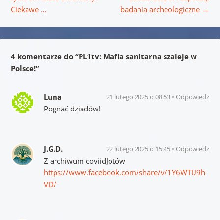
Ciekawe …
badania archeologiczne
→
4 komentarze do “
PL1tv: Mafia sanitarna szaleje w
Polsce!
”
Luna
21 lutego 2025 o 08:53
Odpowiedz
Pognać dziadów!
J.G.D.
22 lutego 2025 o 15:45
Odpowiedz
Z archiwum coviidJotów
https://www.facebook.com/share/v/1Y6WTU9h
VD/