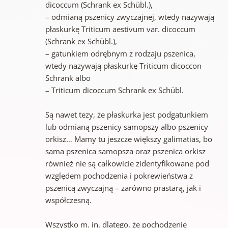
dicoccum (Schrank ex Schübl.),
– odmianą pszenicy zwyczajnej, wtedy nazywają
płaskurkę Triticum aestivum var. dicoccum
(Schrank ex Schübl.),
– gatunkiem odrębnym z rodzaju pszenica,
wtedy nazywają płaskurkę Triticum dicoccon
Schrank albo
– Triticum dicoccum Schrank ex Schübl.
Są nawet tezy, że płaskurka jest podgatunkiem
lub odmianą pszenicy samopszy albo pszenicy
orkisz… Mamy tu jeszcze większy galimatias, bo
sama pszenica samopsza oraz pszenica orkisz
również nie są całkowicie zidentyfikowane pod
względem pochodzenia i pokrewieństwa z
pszenicą zwyczajną – zarówno prastarą, jak i
współczesną.
Wszystko m. in. dlatego, że pochodzenie