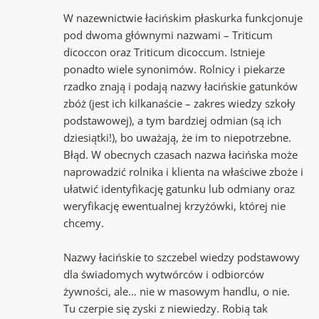
W nazewnictwie łacińskim płaskurka funkcjonuje
pod dwoma głównymi nazwami – Triticum
dicoccon oraz Triticum dicoccum. Istnieje
ponadto wiele synonimów. Rolnicy i piekarze
rzadko znają i podają nazwy łacińskie gatunków
zbóż (jest ich kilkanaście – zakres wiedzy szkoły
podstawowej), a tym bardziej odmian (są ich
dziesiątki!), bo uważają, że im to niepotrzebne.
Błąd. W obecnych czasach nazwa łacińska może
naprowadzić rolnika i klienta na właściwe zboże i
ułatwić identyfikację gatunku lub odmiany oraz
weryfikację ewentualnej krzyżówki, której nie
chcemy.
Nazwy łacińskie to szczebel wiedzy podstawowy
dla świadomych wytwórców i odbiorców
żywności, ale… nie w masowym handlu, o nie.
Tu czerpie się zyski z niewiedzy. Robią tak