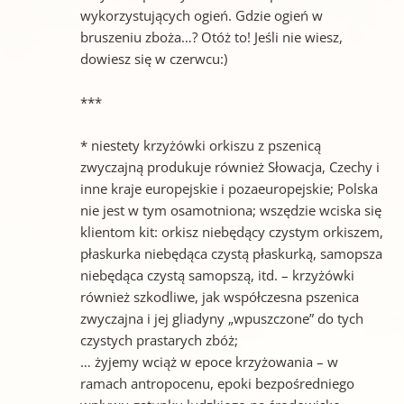
wykorzystujących ogień. Gdzie ogień w
bruszeniu zboża…? Otóż to! Jeśli nie wiesz,
dowiesz się w czerwcu:)
***
* niestety krzyżówki orkiszu z pszenicą
zwyczajną produkuje również Słowacja, Czechy i
inne kraje europejskie i pozaeuropejskie; Polska
nie jest w tym osamotniona; wszędzie wciska się
klientom kit: orkisz niebędący czystym orkiszem,
płaskurka niebędąca czystą płaskurką, samopsza
niebędąca czystą samopszą, itd. – krzyżówki
również szkodliwe, jak współczesna pszenica
zwyczajna i jej gliadyny „wpuszczone” do tych
czystych prastarych zbóż;
… żyjemy wciąż w epoce krzyżowania – w
ramach antropocenu, epoki bezpośredniego