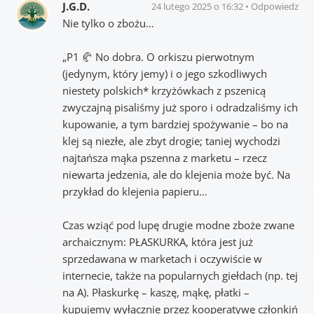
J.G.D.
24 lutego 2025 o 16:32
Odpowiedz
Nie tylko o zbożu…
„P1 🥐 No dobra. O orkiszu pierwotnym
(jedynym, który jemy) i o jego szkodliwych
niestety polskich* krzyżówkach z pszenicą
zwyczajną pisaliśmy już sporo i odradzaliśmy ich
kupowanie, a tym bardziej spożywanie – bo na
klej są niezłe, ale zbyt drogie; taniej wychodzi
najtańsza mąka pszenna z marketu – rzecz
niewarta jedzenia, ale do klejenia może być. Na
przykład do klejenia papieru…
Czas wziąć pod lupę drugie modne zboże zwane
archaicznym: PŁASKURKA, która jest już
sprzedawana w marketach i oczywiście w
internecie, także na popularnych giełdach (np. tej
na A). Płaskurkę – kaszę, mąkę, płatki –
kupujemy wyłącznie przez kooperatywę członkiń