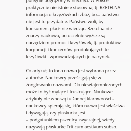
polegnie pogrążony w niechęci. W Polsce
praktycznie nie istnieje stosowna, tj. RZETELNA
informacja o krzyżówkach zbóż, bo… państwu
nie jest to przydatne. Państwo woli, by
konsument płacił nie wiedząc. Rzetelna nie
znaczy naukowa, bo uczelnie wyższe są
narzędziem promocji krzyżówek, tj. produktów
korporacji i koncernów produkujących te
krzyżówki i wprowadzających je na rynek.
Co artykuł, to inna nazwa jest wybrana przez
autorów. Naukowcy prześcigają się w
żonglowaniu nazwami. Dla niewtajemniczonych
może to być mylące i frustrujące. Naukowe
artykuły nie wnoszą tu żadnej klarowności –
naukowcy spierają się, która nazwa jest właściwa
i dywagują, czy płaskurka jest:
– podgatunkiem pszenicy zwyczajnej, wtedy
nazywają płaskurkę Triticum aestivum subsp.