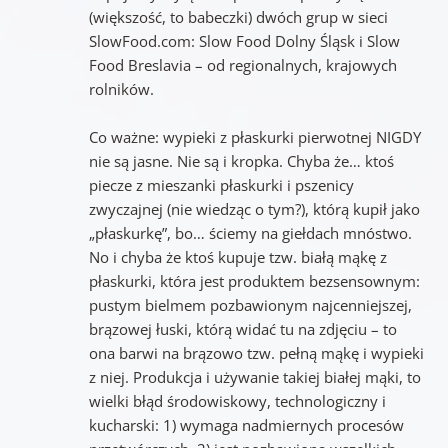
(większość, to babeczki) dwóch grup w sieci
SlowFood.com: Slow Food Dolny Śląsk i Slow
Food Breslavia – od regionalnych, krajowych
rolników.
Co ważne: wypieki z płaskurki pierwotnej NIGDY
nie są jasne. Nie są i kropka. Chyba że… ktoś
piecze z mieszanki płaskurki i pszenicy
zwyczajnej (nie wiedząc o tym?), którą kupił jako
„płaskurkę”, bo… ściemy na giełdach mnóstwo.
No i chyba że ktoś kupuje tzw. białą mąkę z
płaskurki, która jest produktem bezsensownym:
pustym bielmem pozbawionym najcenniejszej,
brązowej łuski, którą widać tu na zdjęciu – to
ona barwi na brązowo tzw. pełną mąkę i wypieki
z niej. Produkcja i używanie takiej białej mąki, to
wielki błąd środowiskowy, technologiczny i
kucharski: 1) wymaga nadmiernych procesów