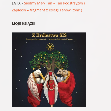
J.G.D.
-
Siódmy Mały Tan – Tan Podstrzyżyn i
Zaplecin – fragment z Księgi Tanów (tom1)
MOJE KSIĄŻKI