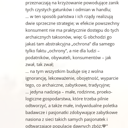
przeznaczają na krzyżowanie powodujące zanik
tych czystych gatunków i odmian w handlu;
… w ten sposób państwa i ich rządy realizują
dwie sprzeczne strategie; w efekcie powszechny
konsument nie ma praktycznie dostępu do tych
archaicznych taksonów, więc G obchodzi go
jakaś tam abstrakcyjna „ochrona” dla samego
tylko faktu „ochrony”, a nie dla ludzi –
podatników, obywateli, konsumentów – jak
zwał, tak zwał;
… na tym wszystkim buduje się z wolna
ignorancję, lekceważenie, obojętność, wyparcie
tego, co archaiczne, zabytkowe, tradycyjne;
… jedyna nadzieja – małe, rodzinne, proeko-
logiczne gospodarstwa, które trzeba pilnie
odtworzyć, a także małe, indywidualne poletka
badawcze i pasjonatki zdobywające zabytkowe
nasiona z sieci takich samych pasjonatek i
odtwarzające populację dawnych zbóż;🤎”