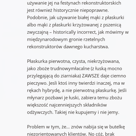
używanie jej na festynach rekonstruktorskich
jest również historycznie niepoprawne.
Podobnie, jak używanie białej mąki z płaskurki
albo mąki z płaskurki krzyżowanej z pszenicą
zwyczajną – historically incorrect, jak mówimy w
międzynarodowym gronie rzetelnych
rekonstruktorów dawnego kucharstwa.
Płaskurka pierwotna, czysta, niekrzyżowana,
jako zboże trudnowymłacalne (z łuską mocno
przylegającą do ziarniaka) ZAWSZE daje ciemno
pieczywo. Jesli ktoś inny twierdzi inaczej, ma w
rękach hybrydę, a nie pierwotną płaskurkę. Jeśli
młynarz pozbawi je łuski, zabiera temu zbożu
większość najcenniejszych składników
odżywczych. Takiej nie kupujemy i nie jemy.
Problem w tym, że… znów nabija się w butelkę
niezorientowanych klientów. No cóż, brak