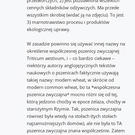
przetwórczych, 2) jest pozbawiona wszelkich
cennych składników odżywczych. Ma przede
wszystkim skrobię (widać ją na zdjęciu). To jest
3) marnotrawstwo procesu i produktów
ekologicznej uprawy.
W zasadzie powinno się używać innej nazwy na
określenie współczesnej pszenicy zwyczajnej
Triticum aestivum, i – co bardzo ciekawe –
niektórzy autorzy anglojęzycznych tekstów
naukowych o pszenicach faktycznie używają
takiej nazwy: modern wheat, w skrócie od
modern common wheat, bo ta *współczesna
pszenica zwyczajna* mocno różni się od tej,
którą jedzono choćby w epoce żelaza, choćby w
starożytnym Rzymie. Tak, pszenica zwyczajna
również była wtedy na stołach (tych stołach
najzamożniejszych domów), ale nie była to TA
pszenica zwyczajna znana współcześnie. Zatem