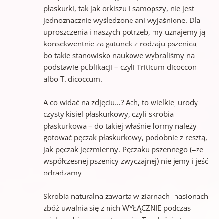
płaskurki, tak jak orkiszu i samopszy, nie jest
jednoznacznie wyśledzone ani wyjaśnione. Dla
uproszczenia i naszych potrzeb, my uznajemy ją
konsekwentnie za gatunek z rodzaju pszenica,
bo takie stanowisko naukowe wybraliśmy na
podstawie publikacji – czyli Triticum dicoccon
albo T. dicoccum.
A co widać na zdjęciu…? Ach, to wielkiej urody
czysty kisiel płaskurkowy, czyli skrobia
płaskurkowa – do takiej właśnie formy należy
gotować pęczak płaskurkowy, podobnie z resztą,
jak pęczak jęczmienny. Pęczaku pszennego (=ze
współczesnej pszenicy zwyczajnej) nie jemy i jeść
odradzamy.
Skrobia naturalna zawarta w ziarnach=nasionach
zbóż uwalnia się z nich WYŁĄCZNIE podczas