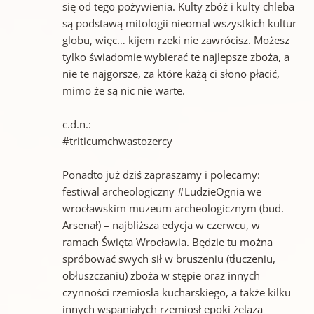
się od tego pożywienia. Kulty zbóż i kulty chleba
są podstawą mitologii nieomal wszystkich kultur
globu, więc… kijem rzeki nie zawrócisz. Możesz
tylko świadomie wybierać te najlepsze zboża, a
nie te najgorsze, za które każą ci słono płacić,
mimo że są nic nie warte.
c.d.n.:
#triticumchwastozercy
Ponadto już dziś zapraszamy i polecamy:
festiwal archeologiczny #LudzieOgnia we
wrocławskim muzeum archeologicznym (bud.
Arsenał) – najbliższa edycja w czerwcu, w
ramach Święta Wrocławia. Będzie tu można
spróbować swych sił w bruszeniu (tłuczeniu,
obłuszczaniu) zboża w stępie oraz innych
czynności rzemiosła kucharskiego, a także kilku
innych wspaniałych rzemiosł epoki żelaza