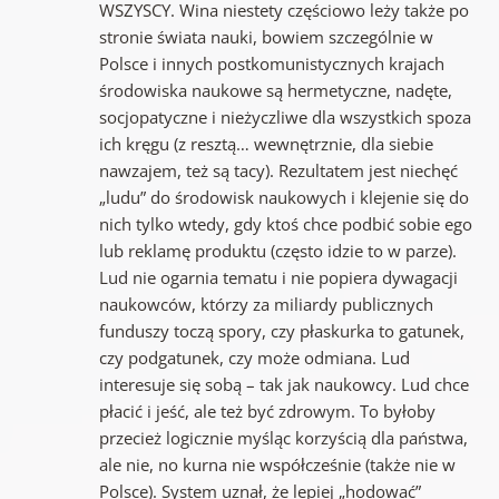
WSZYSCY. Wina niestety częściowo leży także po
stronie świata nauki, bowiem szczególnie w
Polsce i innych postkomunistycznych krajach
środowiska naukowe są hermetyczne, nadęte,
socjopatyczne i nieżyczliwe dla wszystkich spoza
ich kręgu (z resztą… wewnętrznie, dla siebie
nawzajem, też są tacy). Rezultatem jest niechęć
„ludu” do środowisk naukowych i klejenie się do
nich tylko wtedy, gdy ktoś chce podbić sobie ego
lub reklamę produktu (często idzie to w parze).
Lud nie ogarnia tematu i nie popiera dywagacji
naukowców, którzy za miliardy publicznych
funduszy toczą spory, czy płaskurka to gatunek,
czy podgatunek, czy może odmiana. Lud
interesuje się sobą – tak jak naukowcy. Lud chce
płacić i jeść, ale też być zdrowym. To byłoby
przecież logicznie myśląc korzyścią dla państwa,
ale nie, no kurna nie współcześnie (także nie w
Polsce). System uznał, że lepiej „hodować”