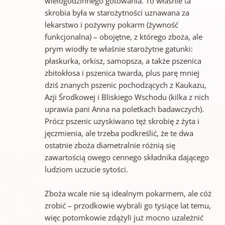
wielogodzinnego gotowania. To właśnie ta
skrobia była w starożytności uznawana za
lekarstwo i pożywny pokarm (żywność
funkcjonalna) – obojętne, z którego zboża, ale
prym wiodły te właśnie starożytne gatunki:
płaskurka, orkisz, samopsza, a także pszenica
zbitokłosa i pszenica twarda, plus parę mniej
dziś znanych pszenic pochodzących z Kaukazu,
Azji Środkowej i Bliskiego Wschodu (kilka z nich
uprawia pani Anna na poletkach badawczych).
Prócz pszenic uzyskiwano tęż skrobię z żyta i
jęczmienia, ale trzeba podkreślić, że te dwa
ostatnie zboża diametralnie różnią się
zawartością owego cennego składnika dającego
ludziom uczucie sytości.
Zboża wcale nie są idealnym pokarmem, ale cóż
zrobić – przodkowie wybrali go tysiące lat temu,
więc potomkowie zdążyli już mocno uzależnić